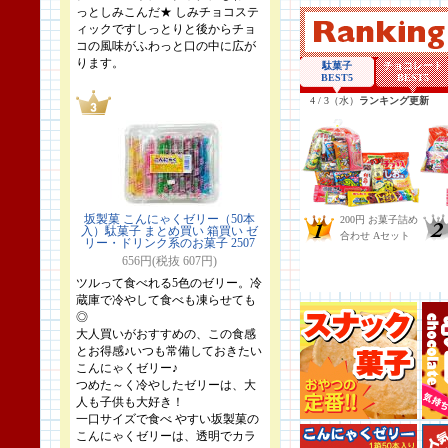
っとしみこんだ★ しみチョコステ
ィックですしっとりと後からチョ
コの風味がふわっと口の中に広が
ります。
坂製菓 こんにゃくゼリー（50本
入）駄菓子 まとめ買い 箱買い ゼ
リー・ドリンク系のお菓子 2507
656円(税抜 607円)
ツルって食べれる5色のゼリー。冷
蔵庫で冷やして食べも凍らせても
◎
大人買いがおすすめの、この食感
とお得感♪いつも常備しておきたい
こんにゃくゼリー♪
つめた～く冷やしたゼリーは、大
人も子供も大好き！
一口サイズで食べ やすい坂製菓の
こんにゃくゼリーは、透明でカラ