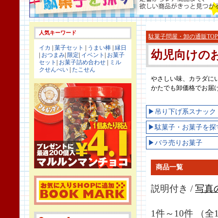
人気キーワード
駄菓子問屋・卸の通販TOP
イカ
|
菓子セット
|
うまい棒
|
縁日
幼児向けの
|
おつまみ
|
限定
|
イベント
|
お菓子
セット
|
お菓子詰め合わせ
|
ミル
クせんべい
|
たこせん
やさしい味、カラダに
かたでも卸価格でお届
▶吊り下げ系スナック
▶駄菓子・お菓子を探
▶バラ売りお菓子
商品一覧
説明付き /
写真
1件～10件 （全1