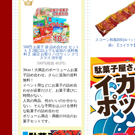
500円 お菓子 袋 詰め合わせ セット
A 【 2個口以上でも追加の 送料無
料 】 縁日 お祭り ハロウィン クリ
スマス 河中堂
500円(税抜 463円)
30cm！大満足のボーリュームお菓
子詰め合わせ。さらに追加の送料
無料！
イベント用などにお菓子の詰め合
わせが必要だけど、お菓子選びに
時間がない。
人気の商品、何がいいのか分から
ない。そんな手間をはぶける便利
な駄菓子の詰め合わせ
ボリューム満点・満腹の10点のお
菓子セットです。