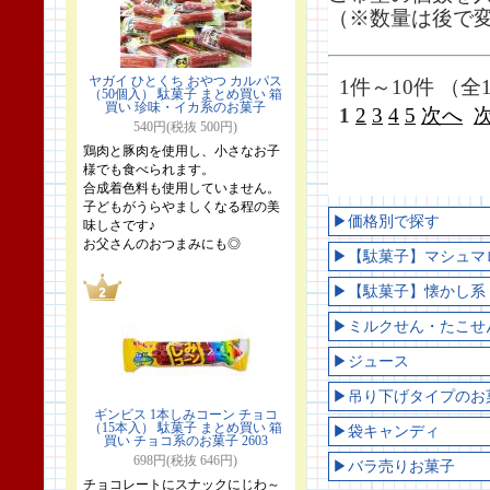
（※数量は後で
ヤガイ ひとくち おやつ カルパス
1件～10件 （全1
（50個入） 駄菓子 まとめ買い 箱
買い 珍味・イカ系のお菓子
1
2
3
4
5
次へ
540円(税抜 500円)
鶏肉と豚肉を使用し、小さなお子
様でも食べられます。
合成着色料も使用していません。
子どもがうらやましくなる程の美
▶価格別で探す
味しさです♪
お父さんのおつまみにも◎
▶【駄菓子】マシュマ
▶【駄菓子】懐かし系
▶ミルクせん・たこせ
▶ジュース
▶吊り下げタイプのお
ギンビス 1本しみコーン チョコ
（15本入） 駄菓子 まとめ買い 箱
▶袋キャンディ
買い チョコ系のお菓子 2603
698円(税抜 646円)
▶バラ売りお菓子
チョコレートにスナックにじわ～