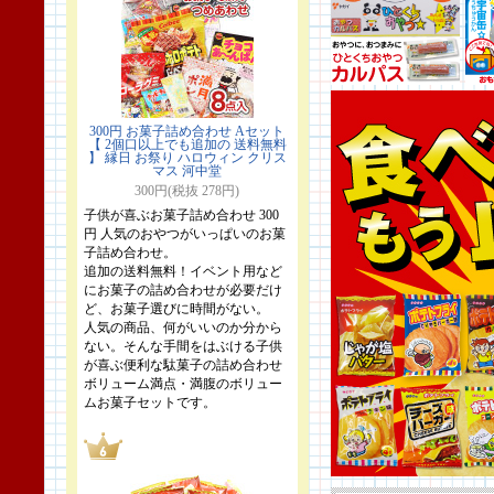
300円 お菓子詰め合わせ Aセット
【 2個口以上でも追加の 送料無料
】 縁日 お祭り ハロウィン クリス
マス 河中堂
300円(税抜 278円)
子供が喜ぶお菓子詰め合わせ 300
円 人気のおやつがいっぱいのお菓
子詰め合わせ。
追加の送料無料！イベント用など
にお菓子の詰め合わせが必要だけ
ど、お菓子選びに時間がない。
人気の商品、何がいいのか分から
ない。そんな手間をはぶける子供
が喜ぶ便利な駄菓子の詰め合わせ
ボリューム満点・満腹のボリュー
ムお菓子セットです。