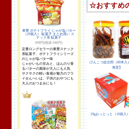
東豊 ポテトフライ じゃが塩バター
（20個入） 駄菓子 まとめ買い ス
ナック系 駄菓子
698円(税抜 646円)
定番ロングセラーの東豊スナック
系駄菓子、ポテトフライシリーズ
のじゃが塩バター味
じゃがいもの甘みと、ほんのり香
るバターの風味が大人にも人気
サクサクの軽い食感が魅力のフラ
イせんべいは、子供のおやつにも
大人のおつまみにも！