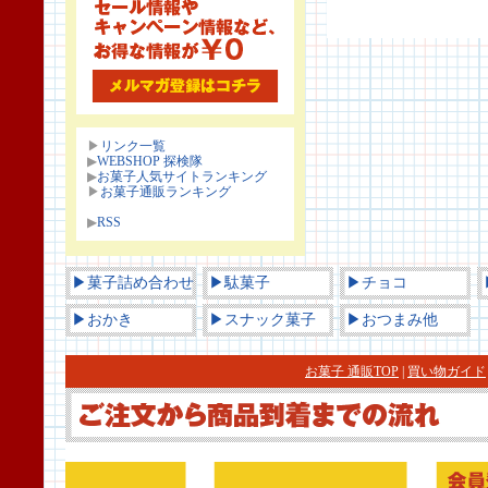
▶
リンク一覧
▶
WEBSHOP 探検隊
▶
お菓子人気サイトランキング
▶
お菓子通販ランキング
▶
RSS
▶菓子詰め合わせ
▶駄菓子
▶チョコ
▶おかき
▶スナック菓子
▶おつまみ他
お菓子 通販TOP
|
買い物ガイド