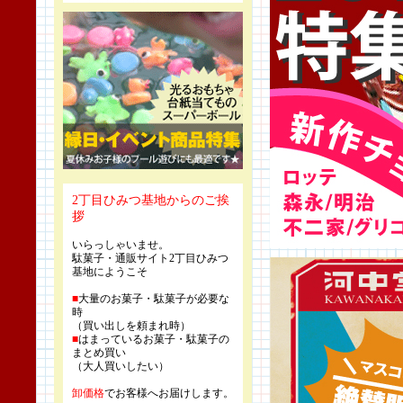
2丁目ひみつ基地からのご挨
拶
いらっしゃいませ。
駄菓子・通販サイト2丁目ひみつ
基地にようこそ
■
大量のお菓子・駄菓子が必要な
時
（買い出しを頼まれ時）
■
はまっているお菓子・駄菓子の
まとめ買い
（大人買いしたい）
卸価格
でお客様へお届けします。