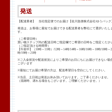
発送
【配達業者】 当社指定便でのお届け【佐川急便株式会社/ゆうパック
発送は、お客様に最短でお届けできる配送業者を弊社にて選択いたし
す。
（ご希望日時）
買い物ステップ内の配送日時ご指定欄でご希望の日時をご指定くださ
（ご指定頂ける時間帯）
【午前中】（10時～11時）/12時～14時/14時～16時/16時～18時/18時～2
時/19時～21時
※ご入金状況や配送状況によりご希望のお日にちにお届けできない場
ございます
※最短にてお届け希望の方は、配送希望日を空白にしてください。
※当店、土日祝は発送お休み頂いております。ご了承くださいませ。
（混雑時、遅れる場合もございます。ご理解くださいませ。）