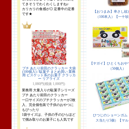
てきそうでわくわくしますね♪
カリカリの食感が◎ 定番中の定番
です★
プチ あたり前田のクラッカー 大袋
(100個入) / 駄菓子 まとめ買い 業務
用 ビスケット系のお菓子 クラッカ
ー リアライズ
1,080円(税抜 1,000円)
業務用 大量入りの駄菓子シリーズ
プチ あたり前田のクラッカー
一口サイズのプチクラッカーが2枚
入、完全個包装で子供のおやつに
もぴったり
1袋サイズは、子供の手のひらほど
で掴み取りのお菓子にも人気です