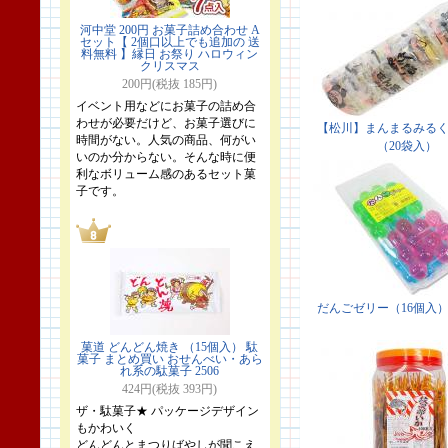
河中堂 200円 お菓子詰め合わせ A
セット【 2個口以上でも追加の 送
料無料 】縁日 お祭り ハロウィン
クリスマス
200円(税抜 185円)
イベント用などにお菓子の詰め合
わせが必要だけど、お菓子選びに
時間がない。人気の商品、何がい
いのか分からない。そんな時に便
利なボリューム感のあるセット菓
子です。
菓道 どんどん焼き （15個入） 駄
菓子 まとめ買い おせんべい・あら
れ系の駄菓子 2506
424円(税抜 393円)
ザ・駄菓子★ パッケージデザイン
もかわいく
どんどんとまつりばやしが聞こえ