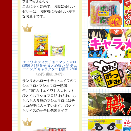
フルでかわいい♪
こんにゃく効果で、お腹に優しい
ゼリーは、お財布にも優しいお得
なお菓子です。
エイワ キティのチョコマシュマロ
(30袋入) 駄菓子 まとめ買い 飴 チュ
ーイング キャラクターお菓子 2506
425円(税抜 394円)
サンリオハローキティ×エイワのマ
シュマロ♪ マシュマロ一筋50
年、"味"の【エイワ】の大ヒット
ひとくちマシュマロ!ふわふわ、も
ちもちの食感のマシュマロにはチ
ョコが中に入っています。 ひとく
ちサイズの完全個包装タイプ