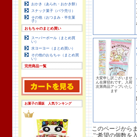
おかき（あられ・おかき餅）
スナック菓子（バラ売り）
その他（おつまみ・半生菓
子）
おもちゃのまとめ買い
スーパーボール（まとめ買
い）
水ヨーヨー（まとめ買い）
その他のおもちゃ（まとめ買
い）
完売商品一覧
大変申し訳ございませ
ん在庫切れです。入荷
次第商品アップいたし
ます
お菓子の通販 人気ランキング
このページから
ご希望の個数を