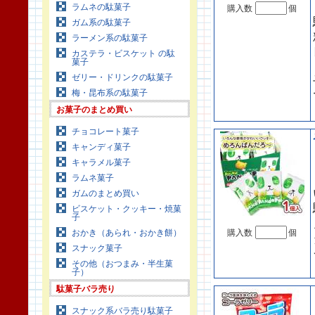
ラムネの駄菓子
購入数
個
ガム系の駄菓子
ラーメン系の駄菓子
カステラ・ビスケット の駄
菓子
ゼリー・ドリンクの駄菓子
梅・昆布系の駄菓子
お菓子のまとめ買い
チョコレート菓子
キャンディ菓子
キャラメル菓子
ラムネ菓子
ガムのまとめ買い
ビスケット・クッキー・焼菓
子
おかき（あられ・おかき餅）
購入数
個
スナック菓子
その他（おつまみ・半生菓
子）
駄菓子バラ売り
スナック系バラ売り駄菓子