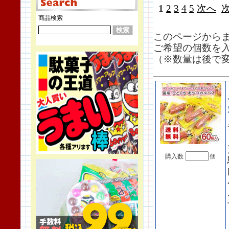
1
2
3
4
5
次へ
商品検索
このページから
ご希望の個数を
（※数量は後で
購入数
個