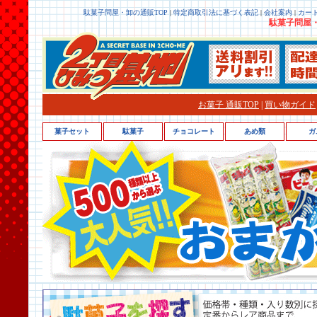
駄菓子問屋・卸の通販TOP
|
特定商取引法に基づく表記
|
会社案内
|
カー
駄菓子問屋・
お菓子 通販TOP
|
買い物ガイド