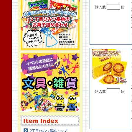
購入数
個
購入数
個
2丁目ひみつ基地トップ