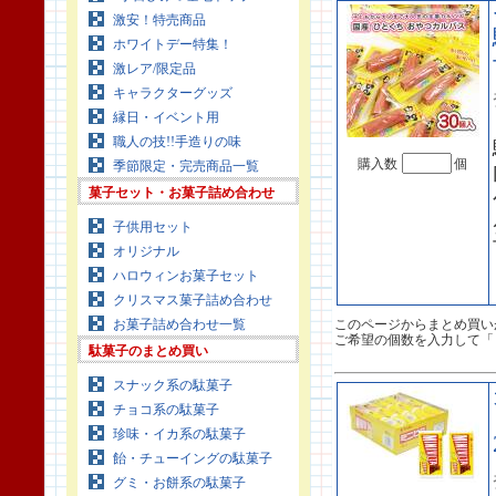
激安！特売商品
ホワイトデー特集！
激レア/限定品
キャラクターグッズ
縁日・イベント用
職人の技!!手造りの味
購入数
個
季節限定・完売商品一覧
菓子セット・お菓子詰め合わせ
子供用セット
オリジナル
ハロウィンお菓子セット
クリスマス菓子詰め合わせ
お菓子詰め合わせ一覧
このページからまとめ買い
ご希望の個数を入力して「
駄菓子のまとめ買い
スナック系の駄菓子
チョコ系の駄菓子
珍味・イカ系の駄菓子
飴・チューイングの駄菓子
グミ・お餅系の駄菓子