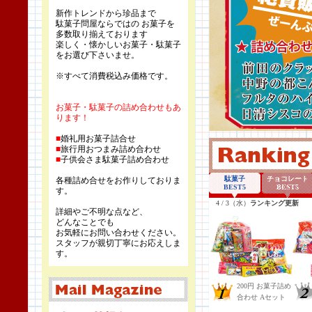
新作トレンドから珍品まで
駄菓子問屋ならではの お菓子を
多数取り揃えております
楽しく・懐かしいお菓子・駄菓子
をお選び下さいませ。
※すべて消費税込み価格です。
お菓子・駄菓子の詰め合わせもあ
ります！
■
婚礼用お菓子詰合せ
■
旅行用おつまみ詰め合わせ
■
子供会さま駄菓子詰め合わせ
各種詰め合せをお作りしておりま
す。
詳細やご不明な点など、
どんなことでも
お気軽にお問い合わせください。
スタッフが親切丁寧にお応えしま
す。