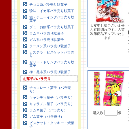
チョコ系バラ売り駄菓子
珍味・イカ系バラ売り駄菓子
飴・チューイングバラ売り駄
菓子
大変申し訳ございませ
グミ・お餅系バラ売り駄菓子
ん在庫切れです。入荷
ラムネバラ売り駄菓子
次第商品アップいたし
ます
ガム系バラ売り駄菓子
ラーメン系バラ売り駄菓子
カステラ・ビスケットバラ売
り
ゼリー・ドリンクバラ売り駄
菓子
梅・昆布系バラ売り駄菓子
お菓子のバラ売り
チョコレート菓子（バラ売
り）
キャンディ菓子（バラ売り）
キャラメル菓子（バラ売り）
ラムネ菓子（バラ売り）
購入数
個
ガム菓子（バラ売り）
ビスケット・クッキー・焼菓
子