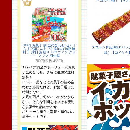
500円 お菓子 袋 詰め合わせ セット
A 【 2個口以上でも追加の 送料無
料 】 縁日 お祭り ハロウィン クリ
スマス 河中堂
500円(税抜 463円)
30cm！大満足のボーリュームお菓
子詰め合わせ。さらに追加の送料
無料！
イベント用などにお菓子の詰め合
わせが必要だけど、お菓子選びに
時間がない。
人気の商品、何がいいのか分から
ない。そんな手間をはぶける便利
な駄菓子の詰め合わせ
ボリューム満点・満腹の10点のお
菓子セットです。