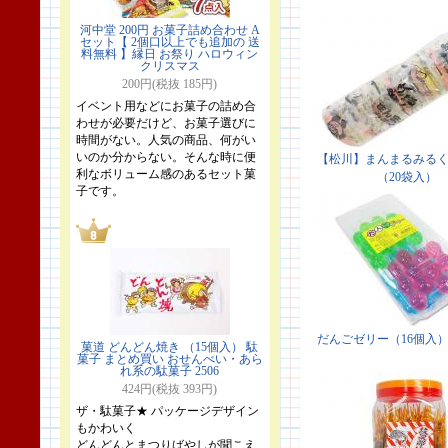
河中堂 200円 お菓子詰め合わせ A
セット【 2個口以上でも追加の 送
料無料 】縁日 お祭り ハロウィン
クリスマス
200円(税抜 185円)
イベント用などにお菓子の詰め合
わせが必要だけど、お菓子選びに
時間がない。人気の商品、何がい
いのか分からない。そんな時に便
利なボリューム感のあるセット菓
子です。
菓道 どんどん焼き （15個入） 駄
菓子 まとめ買い おせんべい・あら
れ系の駄菓子 2506
424円(税抜 393円)
ザ・駄菓子★ パッケージデザイン
もかわいく
どんどんとまつりばやしが聞こえ