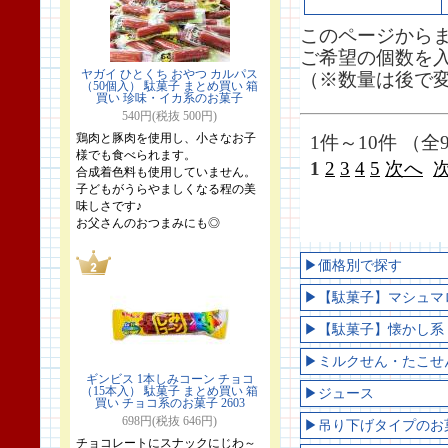
このページから
ご希望の個数を
ヤガイ ひとくち おやつ カルパス
（※数量は後で
（50個入） 駄菓子 まとめ買い 箱
買い 珍味・イカ系のお菓子
540円(税抜 500円)
鶏肉と豚肉を使用し、小さなお子
1件～10件 （全9
様でも食べられます。
1
2
3
4
5
次へ
合成着色料も使用していません。
子どもがうらやましくなる程の美
味しさです♪
お父さんのおつまみにも◎
▶価格別で探す
▶【駄菓子】マシュマ
▶【駄菓子】懐かし系
▶ミルクせん・たこせ
ギンビス 1本しみコーン チョコ
（15本入） 駄菓子 まとめ買い 箱
▶ジュース
買い チョコ系のお菓子 2603
698円(税抜 646円)
▶吊り下げタイプのお
チョコレートにスナックにじわ～