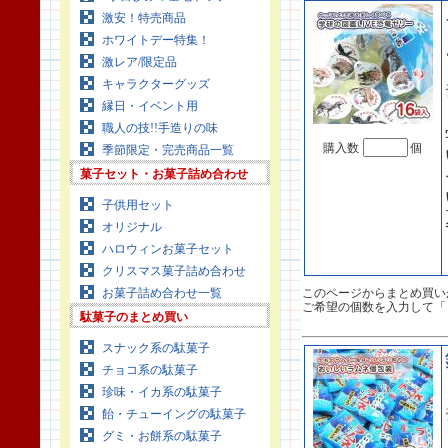
激安！特売商品
ホワイトデー特集！
激レア/限定品
キャラクターグッズ
縁日・イベント用
職人の技!!手造りの味
購入数
個
季節限定・完売商品一覧
菓子セット・お菓子詰め合わせ
子供用セット
オリジナル
ハロウィンお菓子セット
クリスマス菓子詰め合わせ
お菓子詰め合わせ一覧
このページからまとめ買い
ご希望の個数を入力して「
駄菓子のまとめ買い
スナック系の駄菓子
チョコ系の駄菓子
珍味・イカ系の駄菓子
飴・チューイングの駄菓子
グミ・お餅系の駄菓子