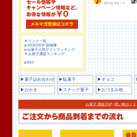
▶
リンク一覧
▶
WEBSHOP 探検隊
▶
お菓子人気サイトランキング
▶
お菓子通販ランキング
▶
RSS
▶菓子詰め合わせ
▶駄菓子
▶チョコ
▶おかき
▶スナック菓子
▶おつまみ他
お菓子 通販TOP
|
買い物ガイド