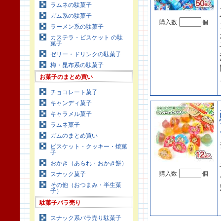
ラムネの駄菓子
ガム系の駄菓子
購入数
個
ラーメン系の駄菓子
カステラ・ビスケット の駄
菓子
ゼリー・ドリンクの駄菓子
梅・昆布系の駄菓子
お菓子のまとめ買い
チョコレート菓子
キャンディ菓子
キャラメル菓子
ラムネ菓子
ガムのまとめ買い
ビスケット・クッキー・焼菓
子
おかき（あられ・おかき餅）
購入数
個
スナック菓子
その他（おつまみ・半生菓
子）
駄菓子バラ売り
スナック系バラ売り駄菓子