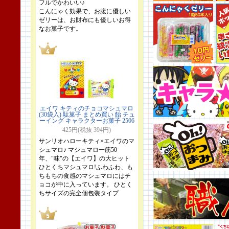
フルでかわいい♪
こんにゃく効果で、お腹に優しい
ゼリーは、お財布にも優しいお得
なお菓子です。
エイワ キティのチョコマシュマロ
(30袋入) 駄菓子 まとめ買い 飴 チュ
ーイング キャラクターお菓子 2506
425円(税抜 394円)
サンリオハローキティ×エイワのマ
シュマロ♪ マシュマロ一筋50
年、"味"の【エイワ】の大ヒット
ひとくちマシュマロ!ふわふわ、も
ちもちの食感のマシュマロにはチ
ョコが中に入っています。 ひとく
ちサイズの完全個包装タイプ