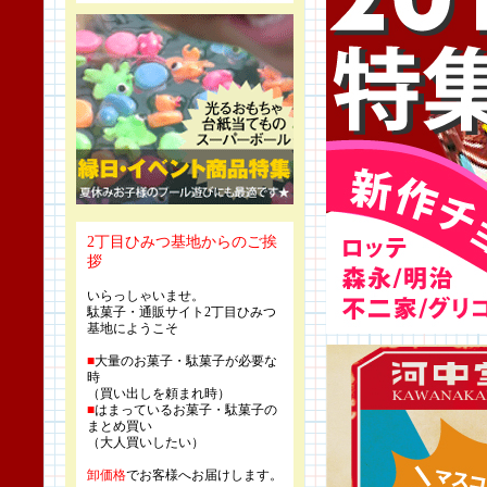
2丁目ひみつ基地からのご挨
拶
いらっしゃいませ。
駄菓子・通販サイト2丁目ひみつ
基地にようこそ
■
大量のお菓子・駄菓子が必要な
時
（買い出しを頼まれ時）
■
はまっているお菓子・駄菓子の
まとめ買い
（大人買いしたい）
卸価格
でお客様へお届けします。