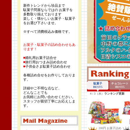
新作トレンドから珍品まで
駄菓子問屋ならではの お菓子を
多数取り揃えております
楽しく・懐かしいお菓子・駄菓子
をお選び下さいませ。
※すべて消費税込み価格です。
お菓子・駄菓子の詰め合わせもあ
ります！
■
婚礼用お菓子詰合せ
■
旅行用おつまみ詰め合わせ
■
子供会さま駄菓子詰め合わせ
各種詰め合せをお作りしておりま
す。
詳細やご不明な点など、
どんなことでも
お気軽にお問い合わせください。
スタッフが親切丁寧にお応えしま
す。