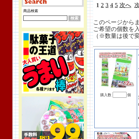
1
2
3
4
5
次へ
商品検索
このページから
ご希望の個数を
（※数量は後で
購入数
個