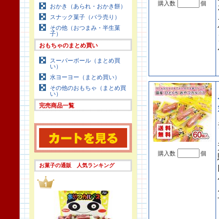
購入数
個
おかき（あられ・おかき餅）
スナック菓子（バラ売り）
その他（おつまみ・半生菓
子）
おもちゃのまとめ買い
スーパーボール（まとめ買
い）
水ヨーヨー（まとめ買い）
その他のおもちゃ（まとめ買
い）
完売商品一覧
購入数
個
お菓子の通販 人気ランキング