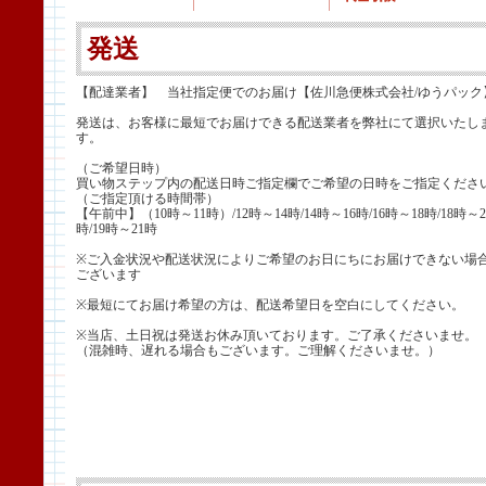
発送
【配達業者】 当社指定便でのお届け【佐川急便株式会社/ゆうパック
発送は、お客様に最短でお届けできる配送業者を弊社にて選択いたし
す。
（ご希望日時）
買い物ステップ内の配送日時ご指定欄でご希望の日時をご指定くださ
（ご指定頂ける時間帯）
【午前中】（10時～11時）/12時～14時/14時～16時/16時～18時/18時～2
時/19時～21時
※ご入金状況や配送状況によりご希望のお日にちにお届けできない場
ございます
※最短にてお届け希望の方は、配送希望日を空白にしてください。
※当店、土日祝は発送お休み頂いております。ご了承くださいませ。
（混雑時、遅れる場合もございます。ご理解くださいませ。）