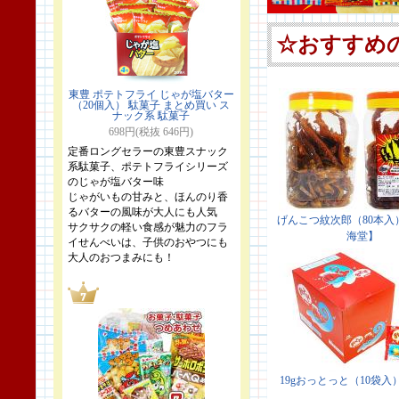
東豊 ポテトフライ じゃが塩バター
（20個入） 駄菓子 まとめ買い ス
ナック系 駄菓子
698円(税抜 646円)
定番ロングセラーの東豊スナック
系駄菓子、ポテトフライシリーズ
のじゃが塩バター味
じゃがいもの甘みと、ほんのり香
るバターの風味が大人にも人気
サクサクの軽い食感が魅力のフラ
イせんべいは、子供のおやつにも
大人のおつまみにも！