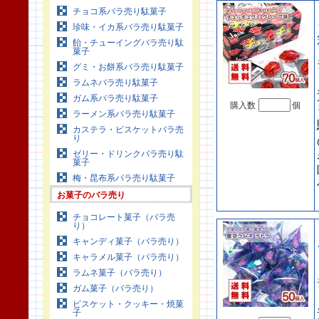
チョコ系バラ売り駄菓子
珍味・イカ系バラ売り駄菓子
飴・チューイングバラ売り駄
菓子
グミ・お餅系バラ売り駄菓子
ラムネバラ売り駄菓子
ガム系バラ売り駄菓子
購入数
個
ラーメン系バラ売り駄菓子
カステラ・ビスケットバラ売
り
ゼリー・ドリンクバラ売り駄
菓子
梅・昆布系バラ売り駄菓子
お菓子のバラ売り
チョコレート菓子（バラ売
り）
キャンディ菓子（バラ売り）
キャラメル菓子（バラ売り）
ラムネ菓子（バラ売り）
ガム菓子（バラ売り）
ビスケット・クッキー・焼菓
子