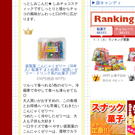
▶袋キャンディ
っとしみこんだ★ しみチョコステ
ィックですしっとりと後からチョ
コの風味がふわっと口の中に広が
ります。
坂製菓 こんにゃくゼリー（50本
入）駄菓子 まとめ買い 箱買い ゼ
リー・ドリンク系のお菓子 2507
656円(税抜 607円)
ツルって食べれる5色のゼリー。冷
蔵庫で冷やして食べも凍らせても
◎
大人買いがおすすめの、この食感
とお得感♪いつも常備しておきたい
こんにゃくゼリー♪
つめた～く冷やしたゼリーは、大
人も子供も大好き！
一口サイズで食べ やすい坂製菓の
こんにゃくゼリーは、透明でカラ