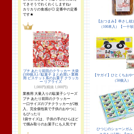
てきそうでわくわくしますね♪
カリカリの食感が◎ 定番中の定番
です★
プチ あたり前田のクラッカー 大袋
(100個入) / 駄菓子 まとめ買い 業務
用 ビスケット系のお菓子 クラッカ
ー リアライズ
1,080円(税抜 1,000円)
業務用 大量入りの駄菓子シリーズ
プチ あたり前田のクラッカー
一口サイズのプチクラッカーが2枚
入、完全個包装で子供のおやつに
もぴったり
1袋サイズは、子供の手のひらほど
で掴み取りのお菓子にも人気です