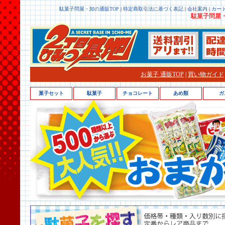
駄菓子問屋・卸の通販TOP
|
特定商取引法に基づく表記
|
会社案内
|
カー
駄菓子問屋・
お菓子 通販TOP
|
買い物ガイド