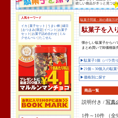
人気キーワード
駄菓子問屋・卸の通販TOP
イカ
|
菓子セット
|
うまい棒
|
縁日
駄菓子を入
|
おつまみ
|
限定
|
イベント
|
お菓子
セット
|
お菓子詰め合わせ
|
ミル
クせんべい
|
たこせん
懐かしい駄菓子からハ
まとめ買いで卸価格販
▶駄菓子1個（バラ売
▶21個～30個入の駄菓
▶価格別に探す
商品一覧
説明付き /
写真
1件～10件 （全9