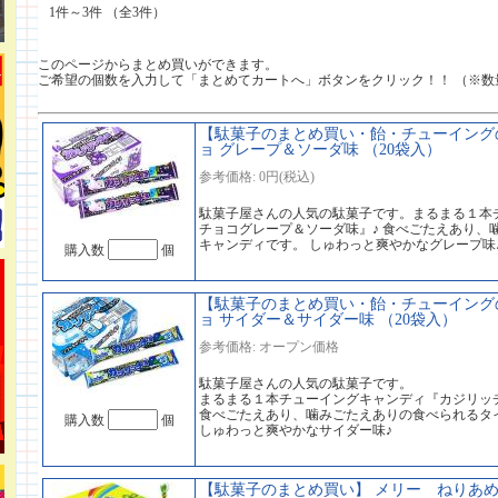
1件～3件 （全3件）
このページからまとめ買いができます。
ご希望の個数を入力して「まとめてカートへ」ボタンをクリック！！ （※数
【駄菓子のまとめ買い・飴・チューイングの
ョ グレープ＆ソーダ味 （20袋入）
参考価格: 0円(税込)
駄菓子屋さんの人気の駄菓子です。まるまる１本
チョコグレープ＆ソーダ味』♪ 食べごたえあり、
キャンディです。 しゅわっと爽やかなグレープ味
購入数
個
【駄菓子のまとめ買い・飴・チューイングの
ョ サイダー＆サイダー味 （20袋入）
参考価格: オープン価格
駄菓子屋さんの人気の駄菓子です。
まるまる１本チューイングキャンディ『カジリッ
食べごたえあり、噛みごたえありの食べられるタ
購入数
個
しゅわっと爽やかなサイダー味♪
【駄菓子のまとめ買い】 メリー ねりあめ