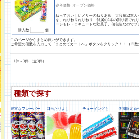
参考価格: オープン価格
ねっておいしいメリーのねりあめ、大容量52本入
を、ねりねりねりねり…付属の2本の割り箸でね
ージもレトロキュートな駄菓子、個包装なのでプ
購入数
個
このページからまとめ買いができます。
ご希望の個数を入力して「まとめてカートへ」ボタンをクリック！！ （※数
1件～3件 （全3件）
種類で探す
豊富なフレーバー
口当たりよし
チューイングも
冬期限定新