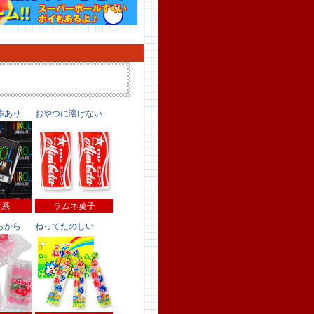
作あり
おやつに溶けない
コ系
ラムネ菓子
らから
ねってたのしい