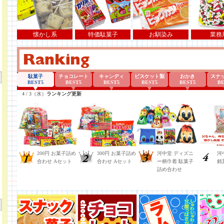
懐かし系
特価駄菓子
お馴染み
業務