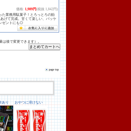
価格:
1,989円
(税抜 1,842円)
った業務用駄菓子！とろっとろの飴
りあげて完成。甘くて楽しい、パッケ
レゼントにも◎
量は後で変更できます）。
page top
作あり
おやつに溶けない