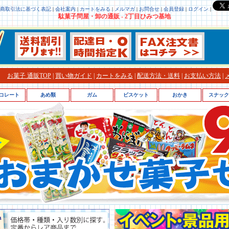
商取引法に基づく表記
|
会社案内
|
カートをみる
|
メルマガ
|
お問合せ
|
会員登録
|
ログイン
|
駄菓子問屋・卸の通販 - 2丁目ひみつ基地
お菓子 通販TOP
|
買い物ガイド
|
カートをみる
|
配送方法・送料
|
お支払い方法
|