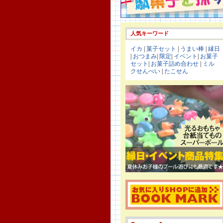
人気キーワード
イカ
|
菓子セット
|
うまい棒
|
縁日
|
おつまみ
|
限定
|
イベント
|
お菓子
セット
|
お菓子詰め合わせ
|
ミル
クせんべい
|
たこせん