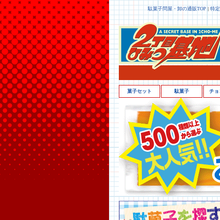
駄菓子問屋・卸の通販TOP
|
特定