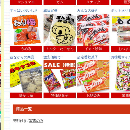
マシュマロ
ガム
スナック
餅
すっぱいおいしさ
縁日定番
みんな大好き
ポット入り
うめ系
ミルク・たこせん
イカ・珍味
おつま
昔ながらの商品
激安価格で
超定番駄菓子
お徳用サイ
懐かし系
特価駄菓子
お馴染み
業務
商品一覧
説明付き /
写真のみ