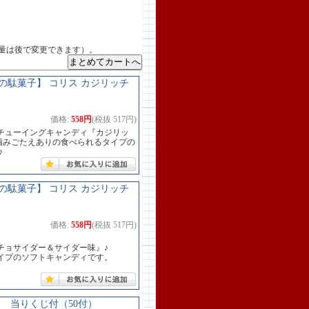
量は後で変更できます）。
駄菓子】 コリス カジリッチ
価格:
558円
(税抜 517円)
チューイングキャンディ『カジリッ
噛みごたえありの食べられるタイプの
♪
駄菓子】 コリス カジリッチ
価格:
558円
(税抜 517円)
チョサイダー＆サイダー味』♪
イプのソフトキャンディです。
 当りくじ付（50付）