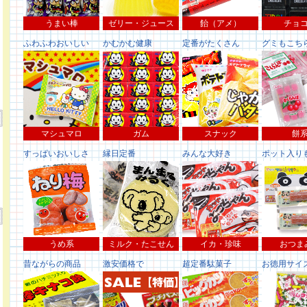
うまい棒
ゼリー・ジュース
飴（アメ）
チョ
ふわふわおいしい
かむかむ健康
定番がたくさん
グミもこち
マシュマロ
ガム
スナック
餅
すっぱいおいしさ
縁日定番
みんな大好き
ポット入り
うめ系
ミルク・たこせん
イカ・珍味
おつま
昔ながらの商品
激安価格で
超定番駄菓子
お徳用サイ