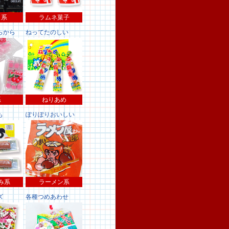
コ系
ラムネ菓子
らから
ねってたのしい
系
ねりあめ
も
ぽりぽりおいしい
み系
ラーメン系
ズ
各種つめあわせ