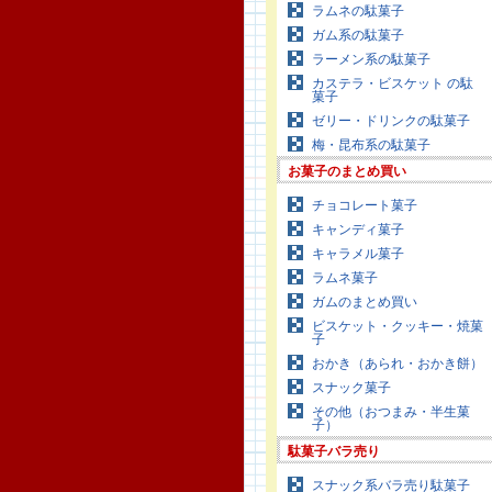
ラムネの駄菓子
ガム系の駄菓子
ラーメン系の駄菓子
カステラ・ビスケット の駄
菓子
ゼリー・ドリンクの駄菓子
梅・昆布系の駄菓子
お菓子のまとめ買い
チョコレート菓子
キャンディ菓子
キャラメル菓子
ラムネ菓子
ガムのまとめ買い
ビスケット・クッキー・焼菓
子
おかき（あられ・おかき餅）
スナック菓子
その他（おつまみ・半生菓
子）
駄菓子バラ売り
スナック系バラ売り駄菓子