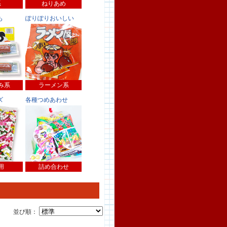
系
ねりあめ
も
ぽりぽりおいしい
み系
ラーメン系
ズ
各種つめあわせ
用
詰め合わせ
並び順：