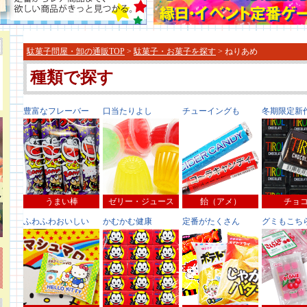
駄菓子問屋・卸の通販TOP
>
駄菓子・お菓子を探す
> ねりあめ
種類で探す
豊富なフレーバー
口当たりよし
チューイングも
冬期限定新
うまい棒
ゼリー・ジュース
飴（アメ）
チョ
ふわふわおいしい
かむかむ健康
定番がたくさん
グミもこち