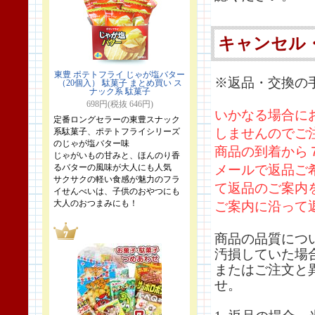
キャンセル
東豊 ポテトフライ じゃが塩バター
※返品・交換の
（20個入） 駄菓子 まとめ買い ス
ナック系 駄菓子
698円(税抜 646円)
いかなる場合に
定番ロングセラーの東豊スナック
しませんのでご
系駄菓子、ポテトフライシリーズ
のじゃが塩バター味
商品の到着から
じゃがいもの甘みと、ほんのり香
るバターの風味が大人にも人気
メールで返品ご
サクサクの軽い食感が魅力のフラ
て返品のご案内
イせんべいは、子供のおやつにも
大人のおつまみにも！
ご案内に沿って
商品の品質につ
汚損していた場
またはご注文と
せ。