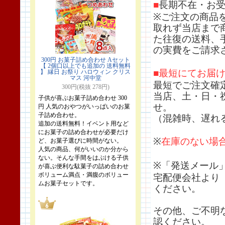
■
長期不在・お
※ご注文の商品
取れず当店まで
た往復の送料、
の実費をご請求
300円 お菓子詰め合わせ Aセット
【 2個口以上でも追加の 送料無料
■最短にてお届
】 縁日 お祭り ハロウィン クリス
マス 河中堂
最短でご注文確
300円(税抜 278円)
当店、土・日・
子供が喜ぶお菓子詰め合わせ 300
せ。
円 人気のおやつがいっぱいのお菓
子詰め合わせ。
（混雑時、遅れ
追加の送料無料！イベント用など
にお菓子の詰め合わせが必要だけ
※
在庫のない場
ど、お菓子選びに時間がない。
人気の商品、何がいいのか分から
ない。そんな手間をはぶける子供
※「発送メール
が喜ぶ便利な駄菓子の詰め合わせ
ボリューム満点・満腹のボリュー
宅配便会社より
ムお菓子セットです。
ください。
その他、ご不明
認ください。