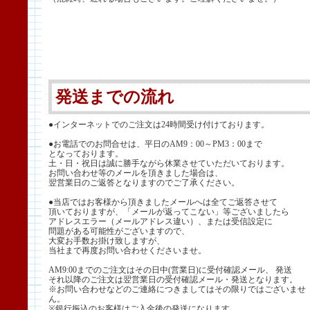
発送までの流れ
●インターネットでのご注文は24時間受け付けております。
●お電話でのお問合せは、平日のAM9：00～PM3：00まで
となっております。
土・日・祝日は誠に勝手ながら休業させていただいております。
お問い合わせ等のメールを頂きました場合は、
翌営業日のご返答となりますのでご了承ください。
●当店ではお客様から頂きましたメールへは全てご返答させて
頂いておりますが、「メールが返ってこない」等ございましたら
アドレスエラー（メールアドレス違い）、または受信設定に
問題がある可能性がございますので、
大変お手数お掛け致しますが、
当社まで再度お問い合わせくださいませ。
AM9:00までのご注文はその日中(営業日)に受付確認メール、 発送
それ以降のご注文は翌営業日の受付確認メール・発送となります。
※お問い合わせなどのご連絡につきましてはその限りではございませ
ん。
※銀行振込のお客様はご入金後の発送になります。