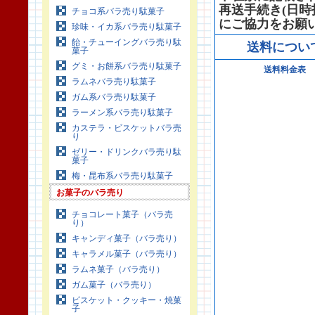
再送手続き(日
チョコ系バラ売り駄菓子
にご協力をお願
珍味・イカ系バラ売り駄菓子
飴・チューイングバラ売り駄
送料につい
菓子
グミ・お餅系バラ売り駄菓子
送料料金表
ラムネバラ売り駄菓子
ガム系バラ売り駄菓子
ラーメン系バラ売り駄菓子
カステラ・ビスケットバラ売
り
ゼリー・ドリンクバラ売り駄
菓子
梅・昆布系バラ売り駄菓子
お菓子のバラ売り
チョコレート菓子（バラ売
り）
キャンディ菓子（バラ売り）
キャラメル菓子（バラ売り）
ラムネ菓子（バラ売り）
ガム菓子（バラ売り）
ビスケット・クッキー・焼菓
子