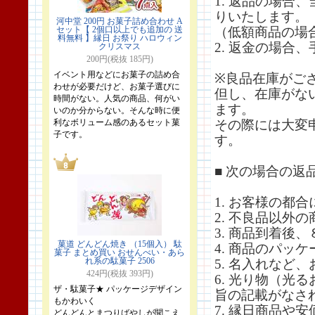
1. 返品の場合
りいたします。
河中堂 200円 お菓子詰め合わせ A
セット【 2個口以上でも追加の 送
（低額商品の場
料無料 】縁日 お祭り ハロウィン
2. 返金の場合
クリスマス
200円(税抜 185円)
イベント用などにお菓子の詰め合
※良品在庫がご
わせが必要だけど、お菓子選びに
但し、在庫がな
時間がない。人気の商品、何がい
ます。
いのか分からない。そんな時に便
利なボリューム感のあるセット菓
その際には大変
子です。
す。
■ 次の場合の
1. お客様の都
2. 不良品以外
3. 商品到着後
菓道 どんどん焼き （15個入） 駄
4. 商品のパ
菓子 まとめ買い おせんべい・あら
れ系の駄菓子 2506
5. 名入れなど
424円(税抜 393円)
6. 光り物（
ザ・駄菓子★ パッケージデザイン
旨の記載がなさ
もかわいく
7. 縁日商品や
どんどんとまつりばやしが聞こえ