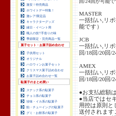
回/24回
が可能で
激安！特売商品
ホワイトデー特集！
MASTER
激レア/限定品
一括払い,リボ払い,
キャラクターグッズ
能です）
縁日・イベント用
職人の技!!手造りの味
JCB
季節限定・完売商品一覧
一括払い,リボ
菓子セット・お菓子詰め合わせ
回/18回/20回/
子供用セット
オリジナル
ハロウィンお菓子セット
AMEX
クリスマス菓子詰め合わせ
一括払い,リボ
お菓子詰め合わせ一覧
回/18回/20回/
駄菓子のまとめ買い
スナック系の駄菓子
●お支払総額
チョコ系の駄菓子
●当店ではセ
珍味・イカ系の駄菓子
用控は原則と
飴・チューイングの駄菓子
送付されます
グミ・お餅系の駄菓子