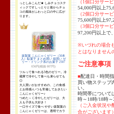
（1個口分サー
っとしみこんだ★ しみチョコステ
54,000円以上
ィックですしっとりと後からチョ
コの風味がふわっと口の中に広が
（2個口分サー
ります。
75,600円以上
（3個口分サー
97,200円以
※いづれの場合
とはなりません
坂製菓 こんにゃくゼリー（50本
入）駄菓子 まとめ買い 箱買い ゼ
リー・ドリンク系のお菓子 2507
ご注意
事項
656円(税抜 607円)
ツルって食べれる5色のゼリー。冷
■
配達日・時間
蔵庫で冷やして食べも凍らせても
◎
買い物ステップ
大人買いがおすすめの、この食感
い。
とお得感♪いつも常備しておきたい
時間帯については午
こんにゃくゼリー♪
つめた～く冷やしたゼリーは、大
時～18時/18時
人も子供も大好き！
（ご入金状況や
一口サイズで食べ やすい坂製菓の
こんにゃくゼリーは、透明でカラ
合がございます