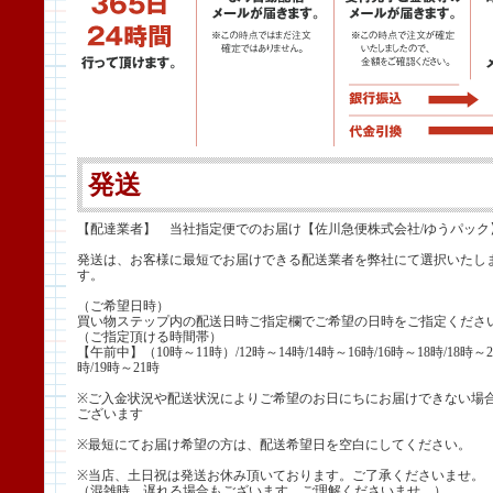
発送
【配達業者】 当社指定便でのお届け【佐川急便株式会社/ゆうパック
発送は、お客様に最短でお届けできる配送業者を弊社にて選択いたし
す。
（ご希望日時）
買い物ステップ内の配送日時ご指定欄でご希望の日時をご指定くださ
（ご指定頂ける時間帯）
【午前中】（10時～11時）/12時～14時/14時～16時/16時～18時/18時～2
時/19時～21時
※ご入金状況や配送状況によりご希望のお日にちにお届けできない場
ございます
※最短にてお届け希望の方は、配送希望日を空白にしてください。
※当店、土日祝は発送お休み頂いております。ご了承くださいませ。
（混雑時、遅れる場合もございます。ご理解くださいませ。）