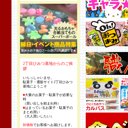
2丁目ひみつ基地からのご挨
拶
いらっしゃいませ。
駄菓子・通販サイト2丁目ひみつ
基地にようこそ
■
大量のお菓子・駄菓子が必要な
時
（買い出しを頼まれ時）
■
はまっているお菓子・駄菓子の
まとめ買い
（大人買いしたい）
卸価格
でお客様へお届けします。