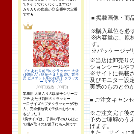
てきそうでわくわくしますね♪
カリカリの食感が◎ 定番中の定番
です★
■ 掲載画像・商
※購入単位を必
※内容量は、原
す。
※パッケージデ
※当店は卸売り
ションシールやフ
プチ あたり前田のクラッカー 大袋
※サイトに掲載
(100個入) / 駄菓子 まとめ買い 業務
用 ビスケット系のお菓子 クラッカ
及びモニター設
ー リアライズ
実際のものと色
1,080円(税抜 1,000円)
業務用 大量入りの駄菓子シリーズ
プチ あたり前田のクラッカー
■ ご注文キャン
一口サイズのプチクラッカーが2枚
入、完全個包装で子供のおやつに
※ご注文完了後
もぴったり
予めご理解のう
1袋サイズは、子供の手のひらほど
で掴み取りのお菓子にも人気です
げます。
また、 サイト