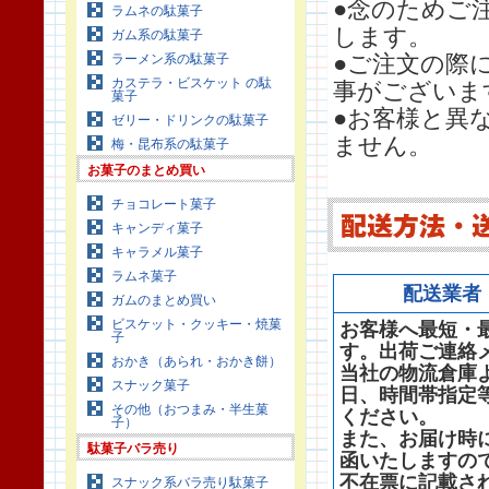
●念のためご
ラムネの駄菓子
します。
ガム系の駄菓子
●ご注文の際
ラーメン系の駄菓子
カステラ・ビスケット の駄
事がございま
菓子
●お客様と異
ゼリー・ドリンクの駄菓子
ません。
梅・昆布系の駄菓子
お菓子のまとめ買い
チョコレート菓子
キャンディ菓子
キャラメル菓子
ラムネ菓子
配送業者
ガムのまとめ買い
ビスケット・クッキー・焼菓
お客様へ最短・
子
す。出荷ご連絡
おかき（あられ・おかき餅）
当社の物流倉庫
スナック菓子
日、時間帯指定
その他（おつまみ・半生菓
ください。
子）
また、お届け時
駄菓子バラ売り
函いたしますの
不在票に記載さ
スナック系バラ売り駄菓子