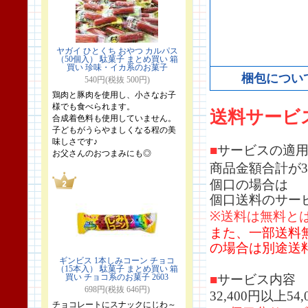
ヤガイ ひとくち おやつ カルパス
（50個入） 駄菓子 まとめ買い 箱
買い 珍味・イカ系のお菓子
梱包につい
540円(税抜 500円)
鶏肉と豚肉を使用し、小さなお子
様でも食べられます。
送料サービ
合成着色料も使用していません。
子どもがうらやましくなる程の美
味しさです♪
■
サービスの適
お父さんのおつまみにも◎
商品金額合計が3
個口の場合は
個口送料のサー
※送料は無料と
また、一部送料
の場合は別途送
ギンビス 1本しみコーン チョコ
（15本入） 駄菓子 まとめ買い 箱
買い チョコ系のお菓子 2603
■
サービス内容
698円(税抜 646円)
32,400円以上
チョコレートにスナックにじわ～