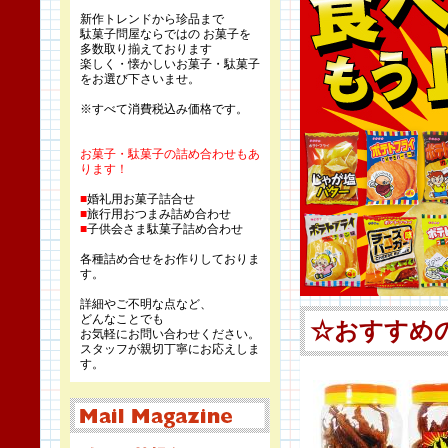
新作トレンドから珍品まで
駄菓子問屋ならではの お菓子を
多数取り揃えております
楽しく・懐かしいお菓子・駄菓子
をお選び下さいませ。
※すべて消費税込み価格です。
お菓子・駄菓子の詰め合わせもあ
ります！
■
婚礼用お菓子詰合せ
■
旅行用おつまみ詰め合わせ
■
子供会さま駄菓子詰め合わせ
各種詰め合せをお作りしておりま
す。
詳細やご不明な点など、
どんなことでも
お気軽にお問い合わせください。
スタッフが親切丁寧にお応えしま
す。