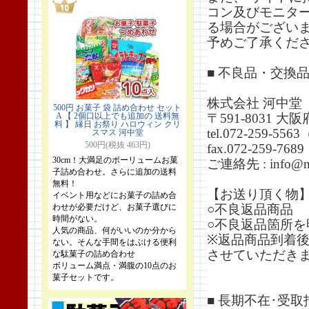
コン及びモニタ
る場合がござい
予めご了承くだ
■ 不良品・交換
株式会社 河中堂
500円 お菓子 袋 詰め合わせ セット
A 【 2個口以上でも追加の 送料無
〒591-8031 
料 】 縁日 お祭り ハロウィン クリ
tel.072-259-
スマス 河中堂
500円(税抜 463円)
fax.072-259-7689
30cm！大満足のボーリュームお菓
ご連絡先 : info@nic
子詰め合わせ。さらに追加の送料
無料！
【お送り頂く物
イベント用などにお菓子の詰め合
わせが必要だけど、お菓子選びに
○不良返品商品
時間がない。
○不良返品箇所
人気の商品、何がいいのか分から
※返品商品到着
ない。そんな手間をはぶける便利
させていただき
な駄菓子の詰め合わせ
ボリューム満点・満腹の10点のお
菓子セットです。
■ 長期不在･受