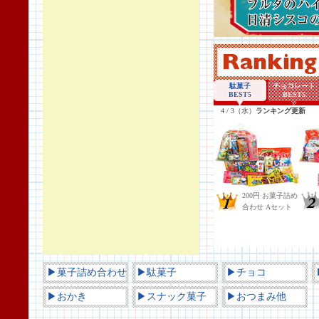
▶菓子詰め合わせ
▶駄菓子
▶チョコ
▶おかき
▶スナック菓子
▶おつまみ他