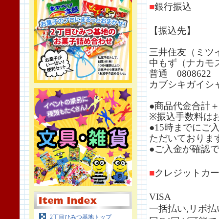
■
銀行振込
【振込先】
三井住友（ミツ
中もず（ナカモ
普通 0808622
カブシキガイシ
●商品代金合計
※振込手数料は
●15時までに
ただいておりま
●ご入金が確認
■
クレジットカ
VISA
一括払い,リボ払
2丁目ひみつ基地トップ