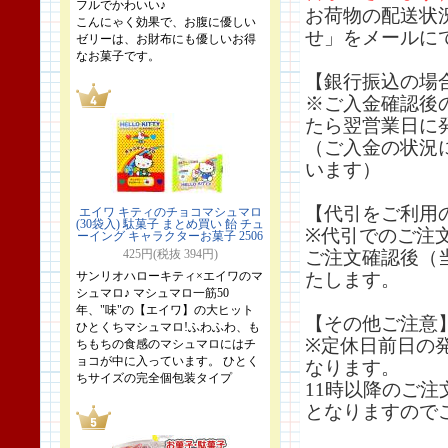
フルでかわいい♪
お荷物の配送状
こんにゃく効果で、お腹に優しい
せ」をメールに
ゼリーは、お財布にも優しいお得
なお菓子です。
【銀行振込の場
※ご入金確認後
たら翌営業日に
（ご入金の状況
います）
【代引をご利用
エイワ キティのチョコマシュマロ
(30袋入) 駄菓子 まとめ買い 飴 チュ
※代引でのご注
ーイング キャラクターお菓子 2506
425円(税抜 394円)
ご注文確認後（
サンリオハローキティ×エイワのマ
たします。
シュマロ♪ マシュマロ一筋50
年、"味"の【エイワ】の大ヒット
【その他ご注意
ひとくちマシュマロ!ふわふわ、も
※定休日前日の
ちもちの食感のマシュマロにはチ
ョコが中に入っています。 ひとく
なります。
ちサイズの完全個包装タイプ
11時以降のご
となりますので