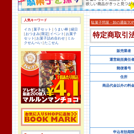
人気キーワード
駄菓子問屋・卸の通販TOP
イカ
|
菓子セット
|
うまい棒
|
縁日
特定商取引
|
おつまみ
|
限定
|
イベント
|
お菓子
セット
|
お菓子詰め合わせ
|
ミル
クせんべい
|
たこせん
販売業者
運営統括責任
郵便番号
住所
商品代金以外の料
申込有効期