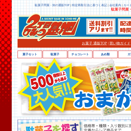
駄菓子問屋・卸の通販TOP
|
特定商取引法に基づく表記
|
会社案内
|
カー
駄菓子問屋・
お菓子 通販TOP
|
買い物ガイド