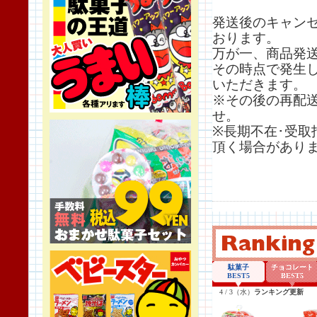
発送後のキャン
おります。
万が一、商品発
その時点で発生し
いただきます。
※その後の再配
せ。
※長期不在･受
頂く場合があり