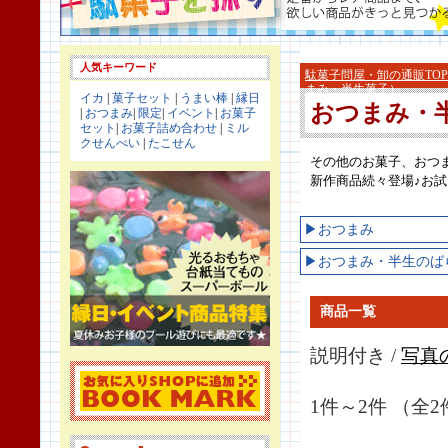
人気キーワード
駄菓子問屋・卸の通販TOP
まみ・半生菓子）
イカ
|
菓子セット
|
うまい棒
|
縁日
おつまみ・
|
おつまみ
|
限定
|
イベント
|
お菓子
セット
|
お菓子詰め合わせ
|
ミル
クせんべい
|
たこせん
その他のお菓子、おつ
新作商品続々登場♪お
▶おつまみ
▶おつまみ・半生のば
商品一覧
説明付き /
写真
1件～2件 （全2