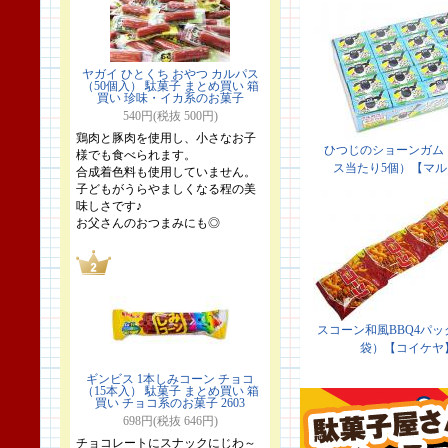
ヤガイ ひとくち おやつ カルパス
（50個入） 駄菓子 まとめ買い 箱
買い 珍味・イカ系のお菓子
540円(税抜 500円)
鶏肉と豚肉を使用し、小さなお子
様でも食べられます。
合成着色料も使用していません。
子どもがうらやましくなる程の美
味しさです♪
お父さんのおつまみにも◎
ギンビス 1本しみコーン チョコ
（15本入） 駄菓子 まとめ買い 箱
買い チョコ系のお菓子 2603
698円(税抜 646円)
チョコレートにスナックにじわ～