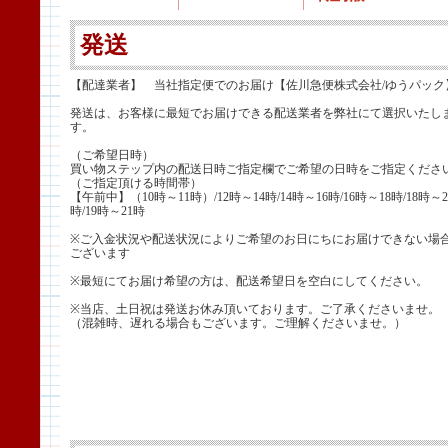
発送
【配達業者】 当社指定便でのお届け【佐川急便株式会社/ゆうパック
発送は、お客様に最短でお届けできる配送業者を弊社にて選択いたし
す。
（ご希望日時）
買い物ステップ内の配送日時ご指定欄でご希望の日時をご指定くださ
（ご指定頂ける時間帯）
【午前中】（10時～11時）/12時～14時/14時～16時/16時～18時/18時～2
時/19時～21時
※ご入金状況や配送状況によりご希望のお日にちにお届けできない場
ございます
※最短にてお届け希望の方は、配送希望日を空白にしてください。
※当店、土日祝は発送お休み頂いております。ご了承くださいませ。
（混雑時、遅れる場合もございます。ご理解くださいませ。）