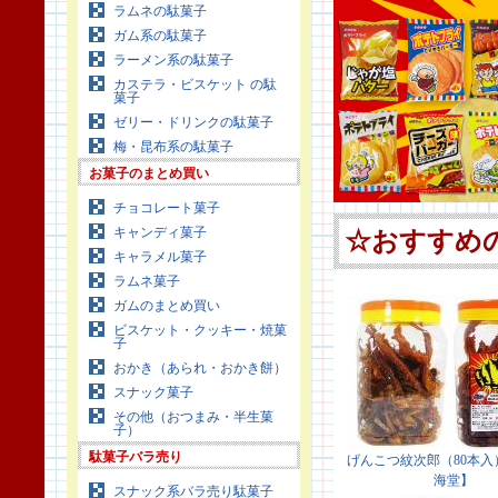
ラムネの駄菓子
ガム系の駄菓子
ラーメン系の駄菓子
カステラ・ビスケット の駄
菓子
ゼリー・ドリンクの駄菓子
梅・昆布系の駄菓子
お菓子のまとめ買い
チョコレート菓子
キャンディ菓子
キャラメル菓子
ラムネ菓子
ガムのまとめ買い
ビスケット・クッキー・焼菓
子
おかき（あられ・おかき餅）
スナック菓子
その他（おつまみ・半生菓
子）
駄菓子バラ売り
スナック系バラ売り駄菓子