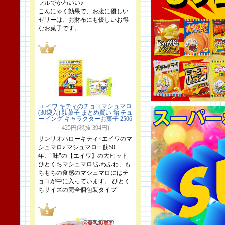
フルでかわいい♪
こんにゃく効果で、お腹に優しい
ゼリーは、お財布にも優しいお得
なお菓子です。
エイワ キティのチョコマシュマロ
(30袋入) 駄菓子 まとめ買い 飴 チュ
ーイング キャラクターお菓子 2506
425円(税抜 394円)
サンリオハローキティ×エイワのマ
シュマロ♪ マシュマロ一筋50
年、"味"の【エイワ】の大ヒット
ひとくちマシュマロ!ふわふわ、も
ちもちの食感のマシュマロにはチ
ョコが中に入っています。 ひとく
ちサイズの完全個包装タイプ