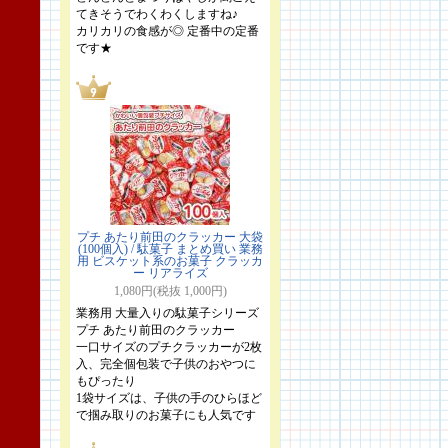
てきそうでわくわくしますね♪
カリカリの食感が◎ 定番中の定番
です★
プチ あたり前田のクラッカー 大袋
(100個入) / 駄菓子 まとめ買い 業務
用 ビスケット系のお菓子 クラッカ
ー リアライズ
1,080円(税抜 1,000円)
業務用 大量入りの駄菓子シリーズ
プチ あたり前田のクラッカー
一口サイズのプチクラッカーが2枚
入、完全個包装で子供のおやつに
もぴったり
1袋サイズは、子供の手のひらほど
で掴み取りのお菓子にも人気です