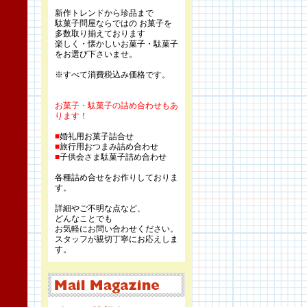
新作トレンドから珍品まで
駄菓子問屋ならではの お菓子を
多数取り揃えております
楽しく・懐かしいお菓子・駄菓子
をお選び下さいませ。
※すべて消費税込み価格です。
お菓子・駄菓子の詰め合わせもあ
ります！
■
婚礼用お菓子詰合せ
■
旅行用おつまみ詰め合わせ
■
子供会さま駄菓子詰め合わせ
各種詰め合せをお作りしておりま
す。
詳細やご不明な点など、
どんなことでも
お気軽にお問い合わせください。
スタッフが親切丁寧にお応えしま
す。