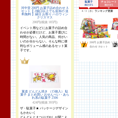
河中堂 200円 お菓子詰め合わせ A
セット【 2個口以上でも追加の 送
料無料 】縁日 お祭り ハロウィン
クリスマス
200円(税抜 185円)
イベント用などにお菓子の詰め合
わせが必要だけど、お菓子選びに
時間がない。人気の商品、何がい
いのか分からない。そんな時に便
利なボリューム感のあるセット菓
子です。
菓道 どんどん焼き （15個入） 駄
菓子 まとめ買い おせんべい・あら
れ系の駄菓子 2506
424円(税抜 393円)
ザ・駄菓子★ パッケージデザイン
もかわいく
どんどんとまつりばやしが聞こえ