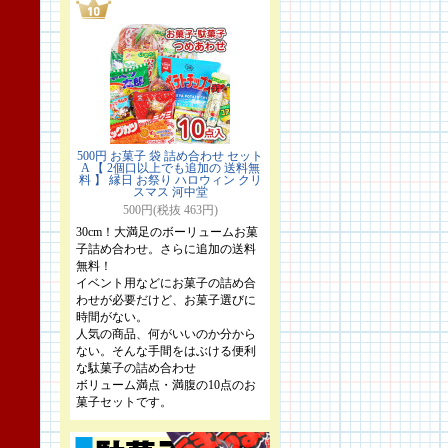
500円 お菓子 袋 詰め合わせ セット
A 【 2個口以上でも追加の 送料無
料 】 縁日 お祭り ハロウィン クリ
スマス 河中堂
500円(税抜 463円)
30cm！大満足のボーリュームお菓
子詰め合わせ。さらに追加の送料
無料！
イベント用などにお菓子の詰め合
わせが必要だけど、お菓子選びに
時間がない。
人気の商品、何がいいのか分から
ない。そんな手間をはぶける便利
な駄菓子の詰め合わせ
ボリューム満点・満腹の10点のお
菓子セットです。