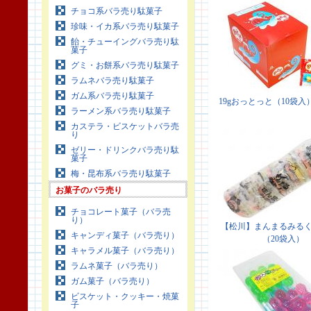
チョコ系バラ売り駄菓子
珍味・イカ系バラ売り駄菓子
飴・チューイングバラ売り駄
菓子
グミ・お餅系バラ売り駄菓子
ラムネバラ売り駄菓子
ガム系バラ売り駄菓子
ラーメン系バラ売り駄菓子
カステラ・ビスケットバラ売
り
ゼリー・ドリンクバラ売り駄
菓子
梅・昆布系バラ売り駄菓子
お菓子のバラ売り
チョコレート菓子（バラ売
り）
キャンディ菓子（バラ売り）
キャラメル菓子（バラ売り）
ラムネ菓子（バラ売り）
ガム菓子（バラ売り）
ビスケット・クッキー・焼菓
子