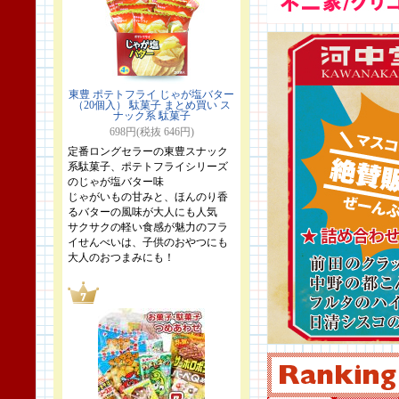
東豊 ポテトフライ じゃが塩バター
（20個入） 駄菓子 まとめ買い ス
ナック系 駄菓子
698円(税抜 646円)
定番ロングセラーの東豊スナック
系駄菓子、ポテトフライシリーズ
のじゃが塩バター味
じゃがいもの甘みと、ほんのり香
るバターの風味が大人にも人気
サクサクの軽い食感が魅力のフラ
イせんべいは、子供のおやつにも
大人のおつまみにも！