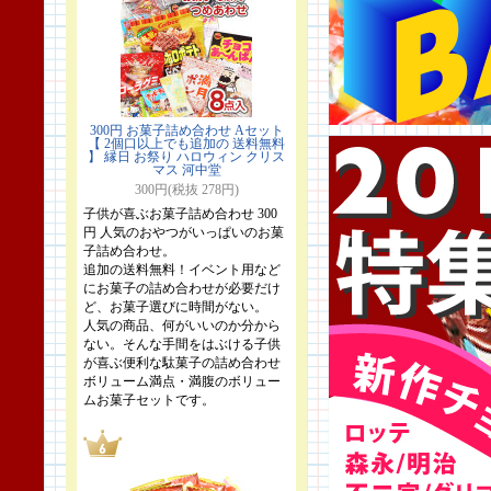
300円 お菓子詰め合わせ Aセット
【 2個口以上でも追加の 送料無料
】 縁日 お祭り ハロウィン クリス
マス 河中堂
300円(税抜 278円)
子供が喜ぶお菓子詰め合わせ 300
円 人気のおやつがいっぱいのお菓
子詰め合わせ。
追加の送料無料！イベント用など
にお菓子の詰め合わせが必要だけ
ど、お菓子選びに時間がない。
人気の商品、何がいいのか分から
ない。そんな手間をはぶける子供
が喜ぶ便利な駄菓子の詰め合わせ
ボリューム満点・満腹のボリュー
ムお菓子セットです。