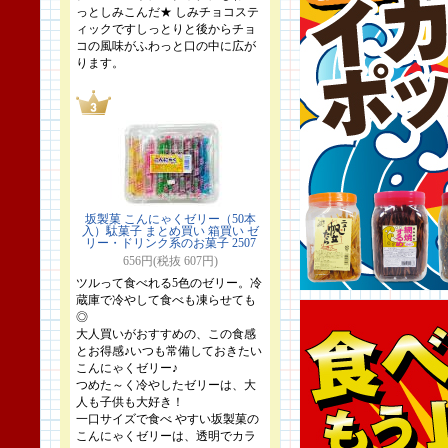
っとしみこんだ★ しみチョコステ
ィックですしっとりと後からチョ
コの風味がふわっと口の中に広が
ります。
坂製菓 こんにゃくゼリー（50本
入）駄菓子 まとめ買い 箱買い ゼ
リー・ドリンク系のお菓子 2507
656円(税抜 607円)
ツルって食べれる5色のゼリー。冷
蔵庫で冷やして食べも凍らせても
◎
大人買いがおすすめの、この食感
とお得感♪いつも常備しておきたい
こんにゃくゼリー♪
つめた～く冷やしたゼリーは、大
人も子供も大好き！
一口サイズで食べ やすい坂製菓の
こんにゃくゼリーは、透明でカラ