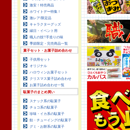
激安！特売商品
ホワイトデー特集！
激レア/限定品
キャラクターグッズ
縁日・イベント用
職人の技!!手造りの味
季節限定・完売商品一覧
菓子セット・お菓子詰め合わせ
子供用セット
オリジナル
ハロウィンお菓子セット
クリスマス菓子詰め合わせ
お菓子詰め合わせ一覧
駄菓子のまとめ買い
スナック系の駄菓子
チョコ系の駄菓子
珍味・イカ系の駄菓子
飴・チューイングの駄菓子
グミ・お餅系の駄菓子