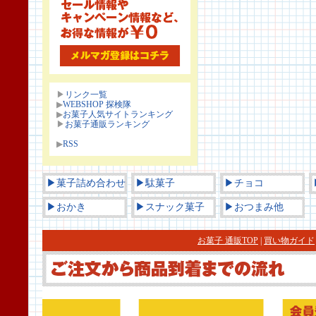
▶
リンク一覧
▶
WEBSHOP 探検隊
▶
お菓子人気サイトランキング
▶
お菓子通販ランキング
▶
RSS
▶菓子詰め合わせ
▶駄菓子
▶チョコ
▶おかき
▶スナック菓子
▶おつまみ他
お菓子 通販TOP
|
買い物ガイド