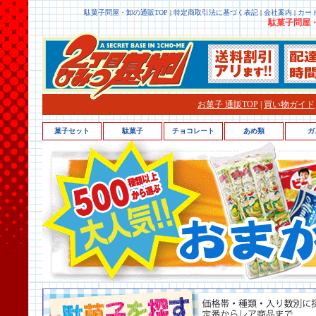
駄菓子問屋・卸の通販TOP
|
特定商取引法に基づく表記
|
会社案内
|
カー
駄菓子問屋・
お菓子 通販TOP
|
買い物ガイド