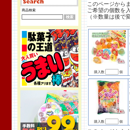
このページから
ご希望の個数を
商品検索
（※数量は後で
購入数
個
購入数
個