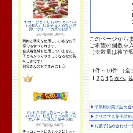
ヤガイ ひとくち おやつ カルパス
（50個入） 駄菓子 まとめ買い 箱
買い 珍味・イカ系のお菓子
540円(税抜 500円)
このページから
鶏肉と豚肉を使用し、小さなお子
ご希望の個数を
様でも食べられます。
（※数量は後で
合成着色料も使用していません。
子どもがうらやましくなる程の美
味しさです♪
お父さんのおつまみにも◎
1件～10件 （全1
1
2
3
4
5
次へ
▶子供用お菓子詰め合
ギンビス 1本しみコーン チョコ
（15本入） 駄菓子 まとめ買い 箱
▶クリスマス菓子詰め
買い チョコ系のお菓子 2603
698円(税抜 646円)
▶お菓子詰め合わせ一
チョコレートにスナックにじわ～