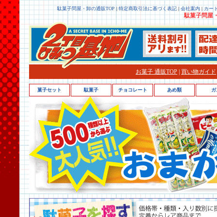
駄菓子問屋・卸の通販TOP
|
特定商取引法に基づく表記
|
会社案内
|
カー
駄菓子問屋・
お菓子 通販TOP
|
買い物ガイド