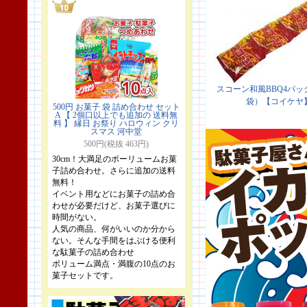
500円 お菓子 袋 詰め合わせ セット
A 【 2個口以上でも追加の 送料無
料 】 縁日 お祭り ハロウィン クリ
スマス 河中堂
500円(税抜 463円)
30cm！大満足のボーリュームお菓
子詰め合わせ。さらに追加の送料
無料！
イベント用などにお菓子の詰め合
わせが必要だけど、お菓子選びに
時間がない。
人気の商品、何がいいのか分から
ない。そんな手間をはぶける便利
な駄菓子の詰め合わせ
ボリューム満点・満腹の10点のお
菓子セットです。