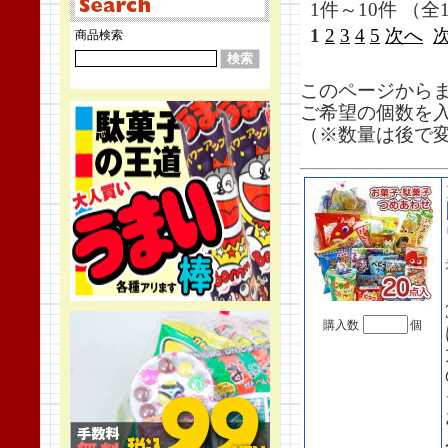
1件～10件 （全1
1
2
3
4
5
次へ
商品検索
このページから
ご希望の個数を
（※数量は後で
購入数
個