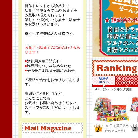
新作トレンドから珍品まで
駄菓子問屋ならではの お菓子を
多数取り揃えております
楽しく・懐かしいお菓子・駄菓子
をお選び下さいませ。
※すべて消費税込み価格です。
お菓子・駄菓子の詰め合わせもあ
ります！
■
婚礼用お菓子詰合せ
■
旅行用おつまみ詰め合わせ
■
子供会さま駄菓子詰め合わせ
各種詰め合せをお作りしておりま
す。
詳細やご不明な点など、
どんなことでも
お気軽にお問い合わせください。
スタッフが親切丁寧にお応えしま
す。