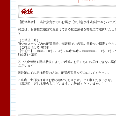
発送
【配達業者】 当社指定便でのお届け【佐川急便株式会社/ゆうパック
発送は、お客様に最短でお届けできる配送業者を弊社にて選択いたし
す。
（ご希望日時）
買い物ステップ内の配送日時ご指定欄でご希望の日時をご指定くださ
（ご指定頂ける時間帯）
【午前中】（10時～11時）/12時～14時/14時～16時/16時～18時/18時～2
時/19時～21時
※ご入金状況や配送状況によりご希望のお日にちにお届けできない場
ございます
※最短にてお届け希望の方は、配送希望日を空白にしてください。
※当店、土日祝は発送お休み頂いております。ご了承くださいませ。
（混雑時、遅れる場合もございます。ご理解くださいませ。）