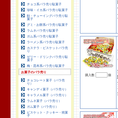
チョコ系バラ売り駄菓子
珍味・イカ系バラ売り駄菓子
飴・チューイングバラ売り駄
菓子
グミ・お餅系バラ売り駄菓子
ラムネバラ売り駄菓子
ガム系バラ売り駄菓子
ラーメン系バラ売り駄菓子
カステラ・ビスケットバラ売
り
ゼリー・ドリンクバラ売り駄
菓子
梅・昆布系バラ売り駄菓子
お菓子のバラ売り
購入数
個
チョコレート菓子（バラ売
り）
キャンディ菓子（バラ売り）
キャラメル菓子（バラ売り）
ラムネ菓子（バラ売り）
ガム菓子（バラ売り）
ビスケット・クッキー・焼菓
子