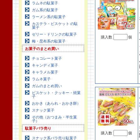
ラムネの駄菓子
ガム系の駄菓子
ラーメン系の駄菓子
カステラ・ビスケット の駄
菓子
ゼリー・ドリンクの駄菓子
購入数
個
梅・昆布系の駄菓子
お菓子のまとめ買い
チョコレート菓子
キャンディ菓子
キャラメル菓子
ラムネ菓子
ガムのまとめ買い
ビスケット・クッキー・焼菓
子
おかき（あられ・おかき餅）
スナック菓子
その他（おつまみ・半生菓
子）
駄菓子バラ売り
購入数
個
スナック系バラ売り駄菓子