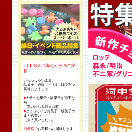
2丁目ひみつ基地からのご挨
拶
いらっしゃいませ。
駄菓子・通販サイト2丁目ひみつ
基地にようこそ
■
大量のお菓子・駄菓子が必要な
時
（買い出しを頼まれ時）
■
はまっているお菓子・駄菓子の
まとめ買い
（大人買いしたい）
卸価格
でお客様へお届けします。