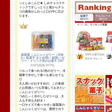
っとしみこんだ★ しみチョコステ
ィックですしっとりと後からチョ
コの風味がふわっと口の中に広が
ります。
坂製菓 こんにゃくゼリー（50本
入）駄菓子 まとめ買い 箱買い ゼ
リー・ドリンク系のお菓子 2507
656円(税抜 607円)
ツルって食べれる5色のゼリー。冷
蔵庫で冷やして食べも凍らせても
◎
大人買いがおすすめの、この食感
とお得感♪いつも常備しておきたい
こんにゃくゼリー♪
つめた～く冷やしたゼリーは、大
人も子供も大好き！
一口サイズで食べ やすい坂製菓の
こんにゃくゼリーは、透明でカラ