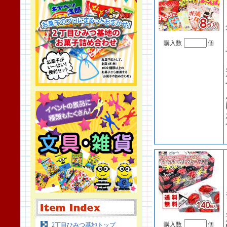
購入数
個
購入数
個
2丁目ひみつ基地トップ