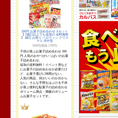
300円 お菓子詰め合わせ Aセット
【 2個口以上でも追加の 送料無料
】 縁日 お祭り ハロウィン クリス
マス 河中堂
300円(税抜 278円)
子供が喜ぶお菓子詰め合わせ 300
円 人気のおやつがいっぱいのお菓
子詰め合わせ。
追加の送料無料！イベント用など
にお菓子の詰め合わせが必要だけ
ど、お菓子選びに時間がない。
人気の商品、何がいいのか分から
ない。そんな手間をはぶける子供
が喜ぶ便利な駄菓子の詰め合わせ
ボリューム満点・満腹のボリュー
ムお菓子セットです。