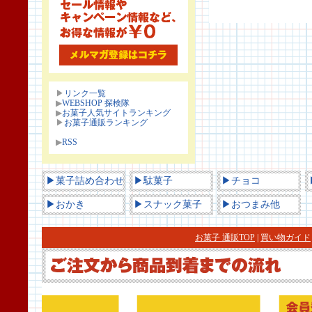
▶
リンク一覧
▶
WEBSHOP 探検隊
▶
お菓子人気サイトランキング
▶
お菓子通販ランキング
▶
RSS
▶菓子詰め合わせ
▶駄菓子
▶チョコ
▶おかき
▶スナック菓子
▶おつまみ他
お菓子 通販TOP
|
買い物ガイド