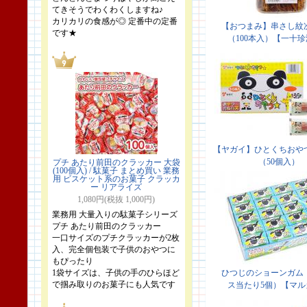
てきそうでわくわくしますね♪
カリカリの食感が◎ 定番中の定番
です★
プチ あたり前田のクラッカー 大袋
(100個入) / 駄菓子 まとめ買い 業務
用 ビスケット系のお菓子 クラッカ
ー リアライズ
1,080円(税抜 1,000円)
業務用 大量入りの駄菓子シリーズ
プチ あたり前田のクラッカー
一口サイズのプチクラッカーが2枚
入、完全個包装で子供のおやつに
もぴったり
1袋サイズは、子供の手のひらほど
で掴み取りのお菓子にも人気です