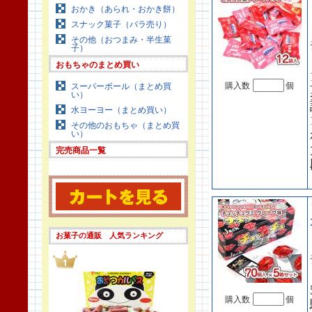
おかき（あられ・おかき餅）
スナック菓子（バラ売り）
その他（おつまみ・半生菓
子）
おもちゃのまとめ買い
購入数
個
スーパーボール（まとめ買
い）
水ヨーヨー（まとめ買い）
その他のおもちゃ（まとめ買
い）
完売商品一覧
お菓子の通販 人気ランキング
購入数
個