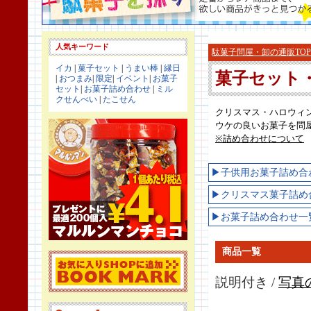
人気キーワード
駄菓子問屋・卸の通販TOP
イカ
|
菓子セット
|
うまい棒
|
縁日
菓子セット
|
おつまみ
|
限定
|
イベント
|
お菓子
セット
|
お菓子詰め合わせ
|
ミル
クせんべい
|
たこせん
クリスマス・ハロウィ
ウケの良いお菓子を問
※詰め合わせについて
▶子供用お菓子詰め合
▶クリスマス菓子詰め
▶お菓子詰め合わせ一
商品一覧
説明付き /
写真