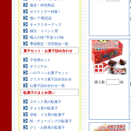
激安！特売商品
ホワイトデー特集！
激レア/限定品
キャラクターグッズ
縁日・イベント用
職人の技!!手造りの味
季節限定・完売商品一覧
菓子セット・お菓子詰め合わせ
子供用セット
オリジナル
ハロウィンお菓子セット
クリスマス菓子詰め合わせ
購入数
個
お菓子詰め合わせ一覧
駄菓子のまとめ買い
スナック系の駄菓子
チョコ系の駄菓子
珍味・イカ系の駄菓子
飴・チューイングの駄菓子
グミ・お餅系の駄菓子