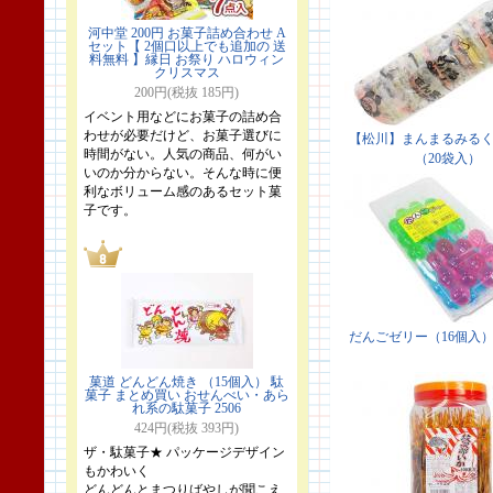
河中堂 200円 お菓子詰め合わせ A
セット【 2個口以上でも追加の 送
料無料 】縁日 お祭り ハロウィン
クリスマス
200円(税抜 185円)
イベント用などにお菓子の詰め合
わせが必要だけど、お菓子選びに
時間がない。人気の商品、何がい
いのか分からない。そんな時に便
利なボリューム感のあるセット菓
子です。
菓道 どんどん焼き （15個入） 駄
菓子 まとめ買い おせんべい・あら
れ系の駄菓子 2506
424円(税抜 393円)
ザ・駄菓子★ パッケージデザイン
もかわいく
どんどんとまつりばやしが聞こえ