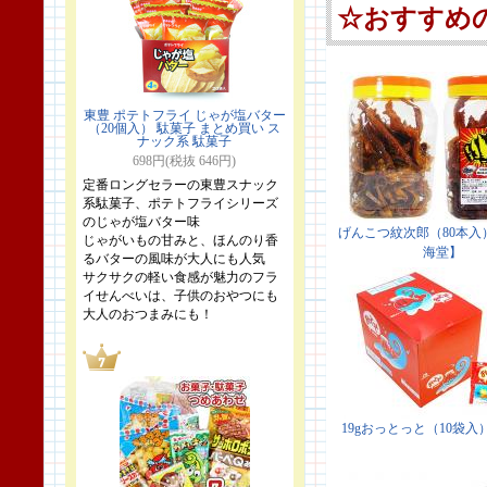
東豊 ポテトフライ じゃが塩バター
（20個入） 駄菓子 まとめ買い ス
ナック系 駄菓子
698円(税抜 646円)
定番ロングセラーの東豊スナック
系駄菓子、ポテトフライシリーズ
のじゃが塩バター味
じゃがいもの甘みと、ほんのり香
るバターの風味が大人にも人気
サクサクの軽い食感が魅力のフラ
イせんべいは、子供のおやつにも
大人のおつまみにも！