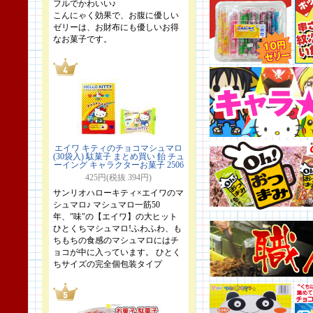
フルでかわいい♪
こんにゃく効果で、お腹に優しい
ゼリーは、お財布にも優しいお得
なお菓子です。
エイワ キティのチョコマシュマロ
(30袋入) 駄菓子 まとめ買い 飴 チュ
ーイング キャラクターお菓子 2506
425円(税抜 394円)
サンリオハローキティ×エイワのマ
シュマロ♪ マシュマロ一筋50
年、"味"の【エイワ】の大ヒット
ひとくちマシュマロ!ふわふわ、も
ちもちの食感のマシュマロにはチ
ョコが中に入っています。 ひとく
ちサイズの完全個包装タイプ