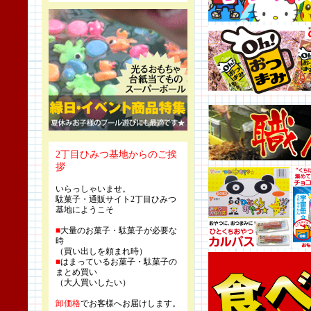
2丁目ひみつ基地からのご挨
拶
いらっしゃいませ。
駄菓子・通販サイト2丁目ひみつ
基地にようこそ
■
大量のお菓子・駄菓子が必要な
時
（買い出しを頼まれ時）
■
はまっているお菓子・駄菓子の
まとめ買い
（大人買いしたい）
卸価格
でお客様へお届けします。