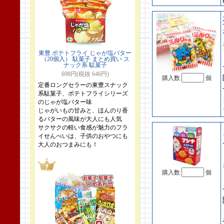
東豊 ポテトフライ じゃが塩バター
（20個入） 駄菓子 まとめ買い ス
ナック系 駄菓子
698円(税抜 646円)
購入数
個
定番ロングセラーの東豊スナック
系駄菓子、ポテトフライシリーズ
のじゃが塩バター味
じゃがいもの甘みと、ほんのり香
るバターの風味が大人にも人気
サクサクの軽い食感が魅力のフラ
イせんべいは、子供のおやつにも
大人のおつまみにも！
購入数
個