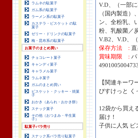
ラムネの駄菓子
V.D、（一部
ガム系の駄菓子
（国内製造）
ラーメン系の駄菓子
ン、全粉乳、
カステラ・ビスケット の駄
菓子
粉、乳酸菌／炭
ゼリー・ドリンクの駄菓子
V.B2、V.
梅・昆布系の駄菓子
保存方法 :
直
お菓子のまとめ買い
賞味期限 :
パ
チョコレート菓子
490100500473
キャンディ菓子
キャラメル菓子
ラムネ菓子
【関連キーワ
ガムのまとめ買い
びすけっと く
ビスケット・クッキー・焼菓
子
おかき（あられ・おかき餅）
12袋から買え
スナック菓子
その他（おつまみ・半生菓
届け！
子）
子供に人気 ビ
駄菓子バラ売り
スナック系バラ売り駄菓子