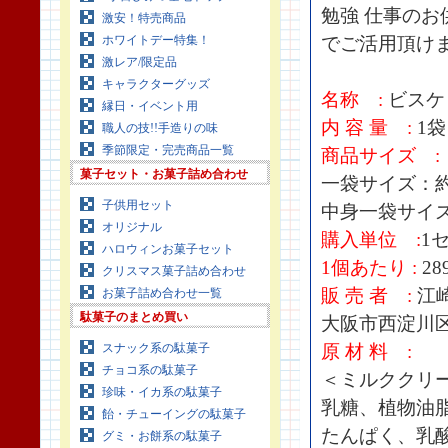
勉強 仕事のお
激安！特売商品
ホワイトデー特集！
でご活用頂け
激レア/限定品
キャラクターグッズ
名称 :
ビスケ
縁日・イベント用
内 容 量 :
1袋
職人の技!!手造りの味
季節限定・完売商品一覧
商品サイズ :
菓子セット・お菓子詰め合わせ
一袋サイズ：約H
子供用セット
中身一袋サイズ：
オリジナル
購入単位 :
1セ
ハロウィンお菓子セット
1個あたり :
28
クリスマス菓子詰め合わせ
販 売 者 :
江
お菓子詰め合わせ一覧
駄菓子のまとめ買い
大阪市西淀川区歌
スナック系の駄菓子
原 材 料 :
チョコ系の駄菓子
＜ミルククリ
珍味・イカ系の駄菓子
乳糖、植物油
飴・チューイングの駄菓子
たんぱく、乳酸
グミ・お餅系の駄菓子