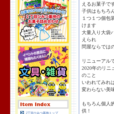
えるお菓子で
子供はもちろん
１つ１つ個包
けます
大量入り大袋パ
えられ
問屋ならでは
リニューアル
2020年のリ
のこと
いわれてみれ
変わらない美
もちろん個人
供！
2丁目ひみつ基地トップ