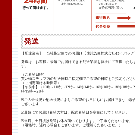
発送
【配達業者】 当社指定便でのお届け【佐川急便株式会社/ゆうパック
発送は、お客様に最短でお届けできる配送業者を弊社にて選択いたし
す。
（ご希望日時）
買い物ステップ内の配送日時ご指定欄でご希望の日時をご指定くださ
（ご指定頂ける時間帯）
【午前中】（10時～11時）/12時～14時/14時～16時/16時～18時/18時～2
時/19時～21時
※ご入金状況や配送状況によりご希望のお日にちにお届けできない場
ございます
※最短にてお届け希望の方は、配送希望日を空白にしてください。
※当店、土日祝は発送お休み頂いております。ご了承くださいませ。
（混雑時、遅れる場合もございます。ご理解くださいませ。）