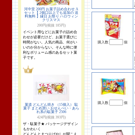
河中堂 200円 お菓子詰め合わせ A
セット【 2個口以上でも追加の 送
料無料 】縁日 お祭り ハロウィン
クリスマス
200円(税抜 185円)
イベント用などにお菓子の詰め合
わせが必要だけど、お菓子選びに
時間がない。人気の商品、何がい
購入数
個
いのか分からない。そんな時に便
利なボリューム感のあるセット菓
子です。
購入数
個
菓道 どんどん焼き （15個入） 駄
菓子 まとめ買い おせんべい・あら
れ系の駄菓子 2506
424円(税抜 393円)
ザ・駄菓子★ パッケージデザイン
もかわいく
どんどんとまつりばやしが聞こえ