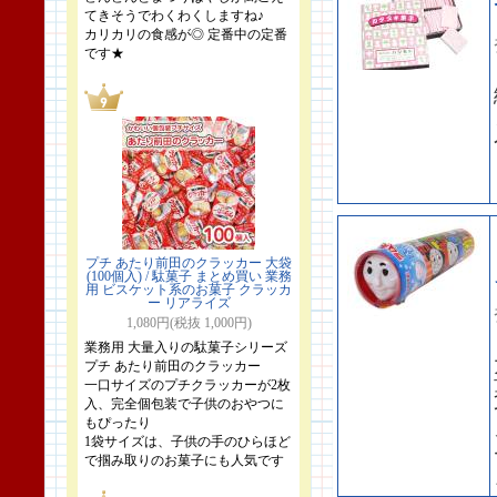
てきそうでわくわくしますね♪
カリカリの食感が◎ 定番中の定番
です★
プチ あたり前田のクラッカー 大袋
(100個入) / 駄菓子 まとめ買い 業務
用 ビスケット系のお菓子 クラッカ
ー リアライズ
1,080円(税抜 1,000円)
業務用 大量入りの駄菓子シリーズ
プチ あたり前田のクラッカー
一口サイズのプチクラッカーが2枚
入、完全個包装で子供のおやつに
もぴったり
1袋サイズは、子供の手のひらほど
で掴み取りのお菓子にも人気です