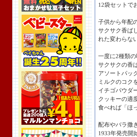
12袋セット
子供から年配
サクサク香ば
れた変わらな
一度に2種類
サクサクの香
アソートパック
ミルクのコクを
イチゴパウダ
クッキーの適
食べれば「ほ
配布やバラ撒
1933年発売