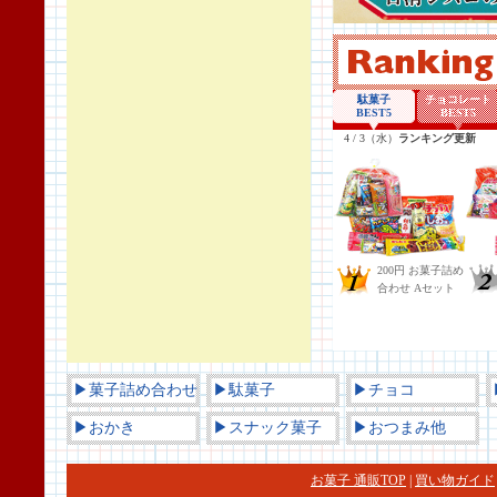
▶菓子詰め合わせ
▶駄菓子
▶チョコ
▶おかき
▶スナック菓子
▶おつまみ他
お菓子 通販TOP
|
買い物ガイド