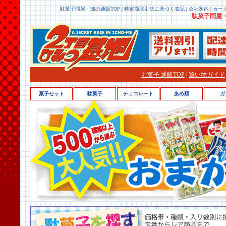
駄菓子問屋・卸の通販TOP
|
特定商取引法に基づく表記
|
会社案内
|
カー
駄菓子問屋・
お菓子 通販TOP
|
買い物ガイド