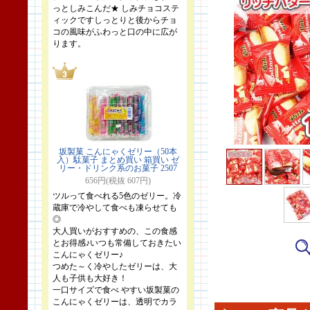
っとしみこんだ★ しみチョコステ
ィックですしっとりと後からチョ
コの風味がふわっと口の中に広が
ります。
坂製菓 こんにゃくゼリー（50本
入）駄菓子 まとめ買い 箱買い ゼ
リー・ドリンク系のお菓子 2507
656円(税抜 607円)
ツルって食べれる5色のゼリー。冷
蔵庫で冷やして食べも凍らせても
◎
大人買いがおすすめの、この食感
とお得感♪いつも常備しておきたい
こんにゃくゼリー♪
つめた～く冷やしたゼリーは、大
人も子供も大好き！
一口サイズで食べ やすい坂製菓の
こんにゃくゼリーは、透明でカラ