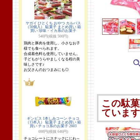
ヤガイ ひとくち おやつ カルパス
（50個入） 駄菓子 まとめ買い 箱
買い 珍味・イカ系のお菓子
540円(税抜 500円)
鶏肉と豚肉を使用し、小さなお子
様でも食べられます。
合成着色料も使用していません。
子どもがうらやましくなる程の美
味しさです♪
お父さんのおつまみにも◎
この駄菓
ていま
ギンビス 1本しみコーン チョコ
（15本入） 駄菓子 まとめ買い 箱
買い チョコ系のお菓子 2603
698円(税抜 646円)
チョコレートにスナックにじわ～