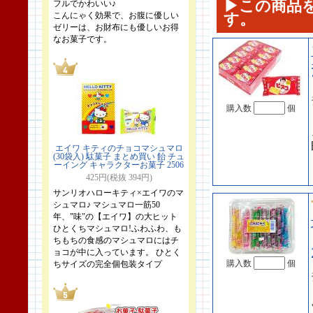
▶この商品
フルでかわいい♪
こんにゃく効果で、お腹に優しい
す。
ゼリーは、お財布にも優しいお得
なお菓子です。
購入数
個
エイワ キティのチョコマシュマロ
(30袋入) 駄菓子 まとめ買い 飴 チュ
ーイング キャラクターお菓子 2506
425円(税抜 394円)
サンリオハローキティ×エイワのマ
シュマロ♪ マシュマロ一筋50
年、"味"の【エイワ】の大ヒット
ひとくちマシュマロ!ふわふわ、も
ちもちの食感のマシュマロにはチ
ョコが中に入っています。 ひとく
購入数
個
ちサイズの完全個包装タイプ