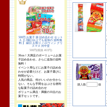
500円 お菓子 袋 詰め合わせ セット
A 【 2個口以上でも追加の 送料無
料 】 縁日 お祭り ハロウィン クリ
スマス 河中堂
500円(税抜 463円)
30cm！大満足のボーリュームお菓
子詰め合わせ。さらに追加の送料
無料！
イベント用などにお菓子の詰め合
わせが必要だけど、お菓子選びに
時間がない。
人気の商品、何がいいのか分から
ない。そんな手間をはぶける便利
購入数
個
な駄菓子の詰め合わせ
ボリューム満点・満腹の10点のお
菓子セットです。