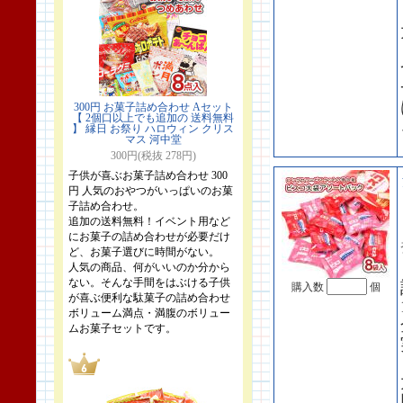
300円 お菓子詰め合わせ Aセット
【 2個口以上でも追加の 送料無料
】 縁日 お祭り ハロウィン クリス
マス 河中堂
300円(税抜 278円)
子供が喜ぶお菓子詰め合わせ 300
円 人気のおやつがいっぱいのお菓
子詰め合わせ。
追加の送料無料！イベント用など
にお菓子の詰め合わせが必要だけ
ど、お菓子選びに時間がない。
人気の商品、何がいいのか分から
ない。そんな手間をはぶける子供
購入数
個
が喜ぶ便利な駄菓子の詰め合わせ
ボリューム満点・満腹のボリュー
ムお菓子セットです。