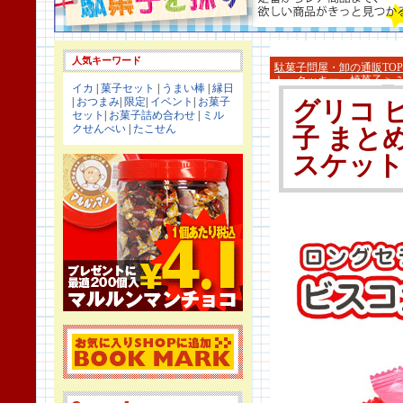
人気キーワード
駄菓子問屋・卸の通販TOP
ト・クッキー・焼菓子
>
イカ
|
菓子セット
|
うまい棒
|
縁日
|
おつまみ
|
限定
|
イベント
|
お菓子
グリコ ビ
セット
|
お菓子詰め合わせ
|
ミル
クせんべい
|
たこせん
子 まと
スケット