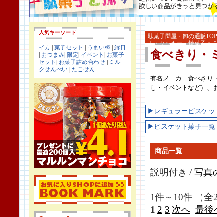
人気キーワード
駄菓子問屋・卸の通販TOP
ト・クッキー・焼菓子
> 
イカ
|
菓子セット
|
うまい棒
|
縁日
食べきり・
|
おつまみ
|
限定
|
イベント
|
お菓子
セット
|
お菓子詰め合わせ
|
ミル
クせんべい
|
たこせん
有名メーカー食べきり
し・イベントなど）、
▶レギュラービスケッ
▶ビスケット菓子一覧
商品一覧
説明付き /
写真
1件～10件 （全
1
2
3
次へ
最後