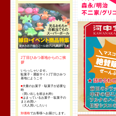
2丁目ひみつ基地からのご挨
拶
いらっしゃいませ。
駄菓子・通販サイト2丁目ひみつ
基地にようこそ
■
大量のお菓子・駄菓子が必要な
時
（買い出しを頼まれ時）
■
はまっているお菓子・駄菓子の
まとめ買い
（大人買いしたい）
卸価格
でお客様へお届けします。