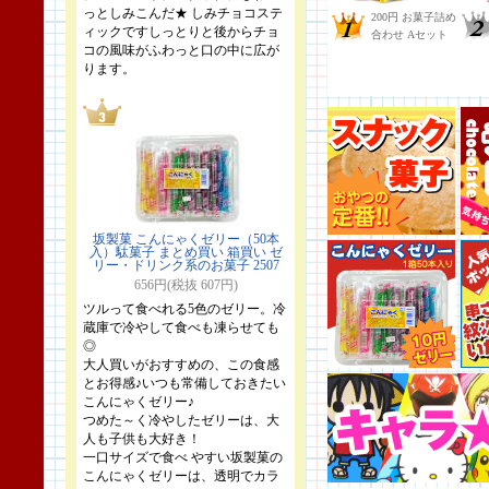
っとしみこんだ★ しみチョコステ
ィックですしっとりと後からチョ
コの風味がふわっと口の中に広が
ります。
坂製菓 こんにゃくゼリー（50本
入）駄菓子 まとめ買い 箱買い ゼ
リー・ドリンク系のお菓子 2507
656円(税抜 607円)
ツルって食べれる5色のゼリー。冷
蔵庫で冷やして食べも凍らせても
◎
大人買いがおすすめの、この食感
とお得感♪いつも常備しておきたい
こんにゃくゼリー♪
つめた～く冷やしたゼリーは、大
人も子供も大好き！
一口サイズで食べ やすい坂製菓の
こんにゃくゼリーは、透明でカラ