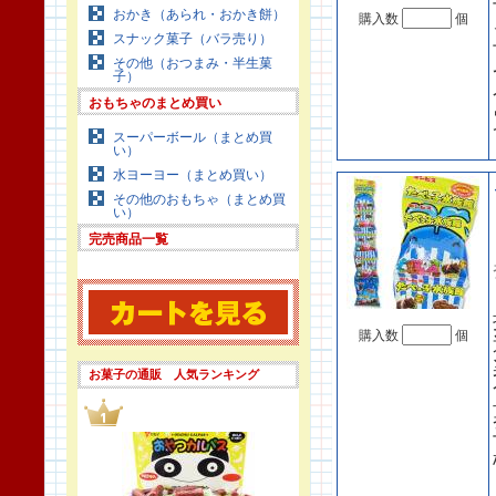
おかき（あられ・おかき餅）
購入数
個
スナック菓子（バラ売り）
その他（おつまみ・半生菓
子）
おもちゃのまとめ買い
スーパーボール（まとめ買
い）
水ヨーヨー（まとめ買い）
その他のおもちゃ（まとめ買
い）
完売商品一覧
購入数
個
お菓子の通販 人気ランキング