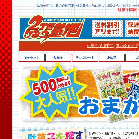
駄菓子問屋・卸の通販TOP
|
特定商取引法に基づく表記
|
会社案内
|
カー
駄菓子問屋・
お菓子 通販TOP
|
買い物ガイド