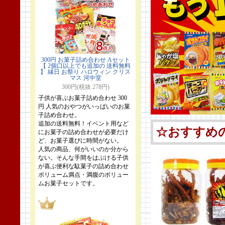
300円 お菓子詰め合わせ Aセット
【 2個口以上でも追加の 送料無料
】 縁日 お祭り ハロウィン クリス
マス 河中堂
300円(税抜 278円)
子供が喜ぶお菓子詰め合わせ 300
円 人気のおやつがいっぱいのお菓
子詰め合わせ。
追加の送料無料！イベント用など
にお菓子の詰め合わせが必要だけ
ど、お菓子選びに時間がない。
人気の商品、何がいいのか分から
ない。そんな手間をはぶける子供
が喜ぶ便利な駄菓子の詰め合わせ
ボリューム満点・満腹のボリュー
ムお菓子セットです。