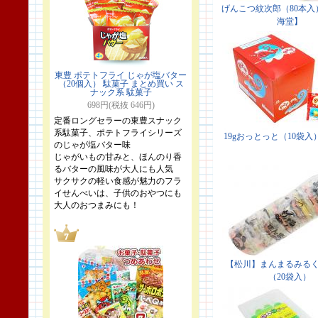
東豊 ポテトフライ じゃが塩バター
（20個入） 駄菓子 まとめ買い ス
ナック系 駄菓子
698円(税抜 646円)
定番ロングセラーの東豊スナック
系駄菓子、ポテトフライシリーズ
のじゃが塩バター味
じゃがいもの甘みと、ほんのり香
るバターの風味が大人にも人気
サクサクの軽い食感が魅力のフラ
イせんべいは、子供のおやつにも
大人のおつまみにも！