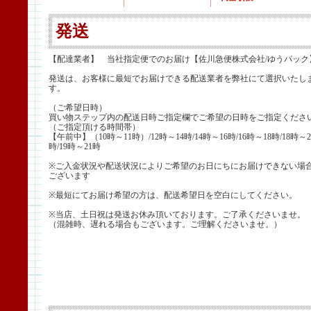
発送
【配達業者】 当社指定便でのお届け【佐川急便株式会社/ゆうパック
発送は、お客様に最短でお届けできる配送業者を弊社にて選択いたし
す。
（ご希望日時）
買い物ステップ内の配送日時ご指定欄でご希望の日時をご指定くださ
（ご指定頂ける時間帯）
【午前中】（10時～11時）/12時～14時/14時～16時/16時～18時/18時～2
時/19時～21時
※ご入金状況や配送状況によりご希望のお日にちにお届けできない場
ございます
※最短にてお届け希望の方は、配送希望日を空白にしてください。
※当店、土日祝は発送お休み頂いております。ご了承くださいませ。
（混雑時、遅れる場合もございます。ご理解くださいませ。）