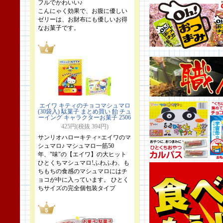
フルでかわいい♪
こんにゃく効果で、お腹に優しい
ゼリーは、お財布にも優しいお得
なお菓子です。
エイワ キティのチョコマシュマロ
(30袋入) 駄菓子 まとめ買い 飴 チュ
ーイング キャラクターお菓子 2506
425円(税抜 394円)
サンリオハローキティ×エイワのマ
シュマロ♪ マシュマロ一筋50
年、"味"の【エイワ】の大ヒット
ひとくちマシュマロ!ふわふわ、も
ちもちの食感のマシュマロにはチ
ョコが中に入っています。 ひとく
ちサイズの完全個包装タイプ