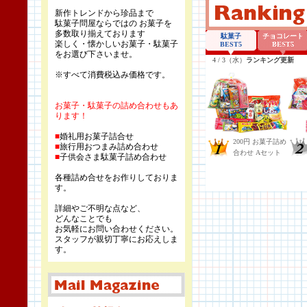
新作トレンドから珍品まで
駄菓子問屋ならではの お菓子を
多数取り揃えております
楽しく・懐かしいお菓子・駄菓子
をお選び下さいませ。
※すべて消費税込み価格です。
お菓子・駄菓子の詰め合わせもあ
ります！
■
婚礼用お菓子詰合せ
■
旅行用おつまみ詰め合わせ
■
子供会さま駄菓子詰め合わせ
各種詰め合せをお作りしておりま
す。
詳細やご不明な点など、
どんなことでも
お気軽にお問い合わせください。
スタッフが親切丁寧にお応えしま
す。