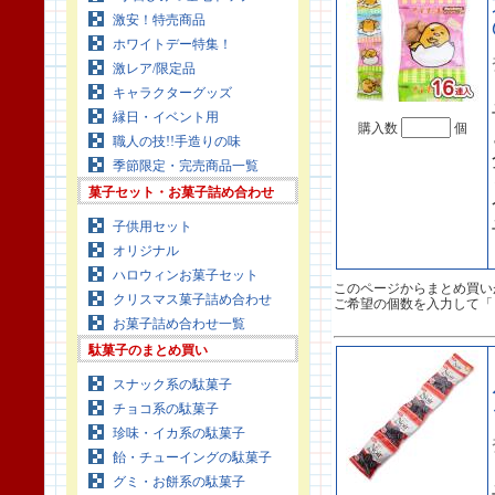
激安！特売商品
ホワイトデー特集！
激レア/限定品
キャラクターグッズ
縁日・イベント用
購入数
個
職人の技!!手造りの味
季節限定・完売商品一覧
菓子セット・お菓子詰め合わせ
子供用セット
オリジナル
ハロウィンお菓子セット
このページからまとめ買い
クリスマス菓子詰め合わせ
ご希望の個数を入力して「
お菓子詰め合わせ一覧
駄菓子のまとめ買い
スナック系の駄菓子
チョコ系の駄菓子
珍味・イカ系の駄菓子
飴・チューイングの駄菓子
グミ・お餅系の駄菓子