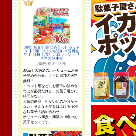
500円 お菓子 袋 詰め合わせ セット
A 【 2個口以上でも追加の 送料無
料 】 縁日 お祭り ハロウィン クリ
スマス 河中堂
500円(税抜 463円)
30cm！大満足のボーリュームお菓
子詰め合わせ。さらに追加の送料
無料！
イベント用などにお菓子の詰め合
わせが必要だけど、お菓子選びに
時間がない。
人気の商品、何がいいのか分から
ない。そんな手間をはぶける便利
な駄菓子の詰め合わせ
ボリューム満点・満腹の10点のお
菓子セットです。