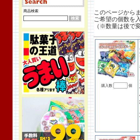
商品検索
このページから
ご希望の個数を
（※数量は後で
購入数
個