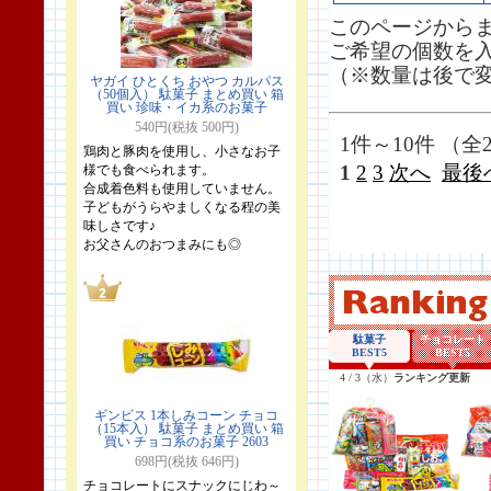
このページから
ご希望の個数を
（※数量は後で
ヤガイ ひとくち おやつ カルパス
（50個入） 駄菓子 まとめ買い 箱
買い 珍味・イカ系のお菓子
540円(税抜 500円)
1件～10件 （全
鶏肉と豚肉を使用し、小さなお子
1
2
3
次へ
最後
様でも食べられます。
合成着色料も使用していません。
子どもがうらやましくなる程の美
味しさです♪
お父さんのおつまみにも◎
ギンビス 1本しみコーン チョコ
（15本入） 駄菓子 まとめ買い 箱
買い チョコ系のお菓子 2603
698円(税抜 646円)
チョコレートにスナックにじわ～