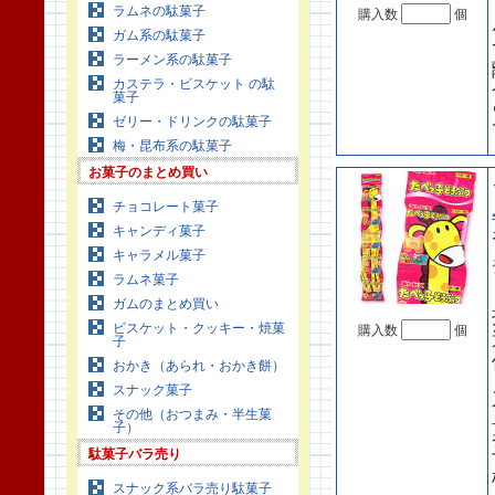
ラムネの駄菓子
購入数
個
ガム系の駄菓子
ラーメン系の駄菓子
カステラ・ビスケット の駄
菓子
ゼリー・ドリンクの駄菓子
梅・昆布系の駄菓子
お菓子のまとめ買い
チョコレート菓子
キャンディ菓子
キャラメル菓子
ラムネ菓子
ガムのまとめ買い
ビスケット・クッキー・焼菓
購入数
個
子
おかき（あられ・おかき餅）
スナック菓子
その他（おつまみ・半生菓
子）
駄菓子バラ売り
スナック系バラ売り駄菓子