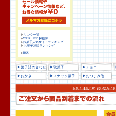
▶
リンク一覧
▶
WEBSHOP 探検隊
▶
お菓子人気サイトランキング
▶
お菓子通販ランキング
▶
RSS
▶菓子詰め合わせ
▶駄菓子
▶チョコ
▶おかき
▶スナック菓子
▶おつまみ他
お菓子 通販TOP
|
買い物ガイド