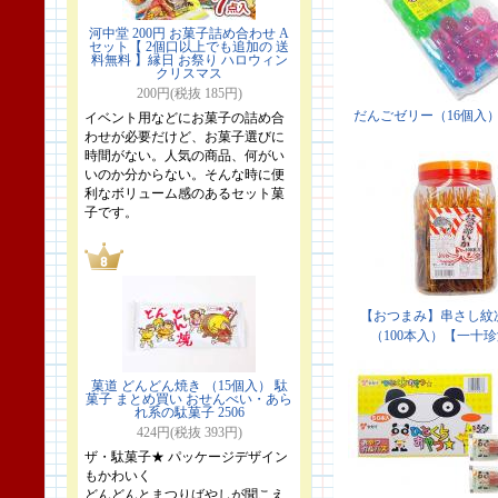
河中堂 200円 お菓子詰め合わせ A
セット【 2個口以上でも追加の 送
料無料 】縁日 お祭り ハロウィン
クリスマス
200円(税抜 185円)
イベント用などにお菓子の詰め合
わせが必要だけど、お菓子選びに
時間がない。人気の商品、何がい
いのか分からない。そんな時に便
利なボリューム感のあるセット菓
子です。
菓道 どんどん焼き （15個入） 駄
菓子 まとめ買い おせんべい・あら
れ系の駄菓子 2506
424円(税抜 393円)
ザ・駄菓子★ パッケージデザイン
もかわいく
どんどんとまつりばやしが聞こえ