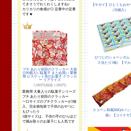
てきそうでわくわくしますね♪
カリカリの食感が◎ 定番中の定番
です★
プチ あたり前田のクラッカー 大袋
(100個入) / 駄菓子 まとめ買い 業務
用 ビスケット系のお菓子 クラッカ
ー リアライズ
1,080円(税抜 1,000円)
業務用 大量入りの駄菓子シリーズ
プチ あたり前田のクラッカー
一口サイズのプチクラッカーが2枚
入、完全個包装で子供のおやつに
もぴったり
1袋サイズは、子供の手のひらほど
で掴み取りのお菓子にも人気です