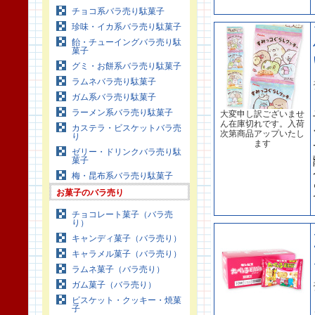
チョコ系バラ売り駄菓子
珍味・イカ系バラ売り駄菓子
飴・チューイングバラ売り駄
菓子
グミ・お餅系バラ売り駄菓子
ラムネバラ売り駄菓子
ガム系バラ売り駄菓子
ラーメン系バラ売り駄菓子
大変申し訳ございませ
ん在庫切れです。入荷
カステラ・ビスケットバラ売
次第商品アップいたし
り
ます
ゼリー・ドリンクバラ売り駄
菓子
梅・昆布系バラ売り駄菓子
お菓子のバラ売り
チョコレート菓子（バラ売
り）
キャンディ菓子（バラ売り）
キャラメル菓子（バラ売り）
ラムネ菓子（バラ売り）
ガム菓子（バラ売り）
ビスケット・クッキー・焼菓
子