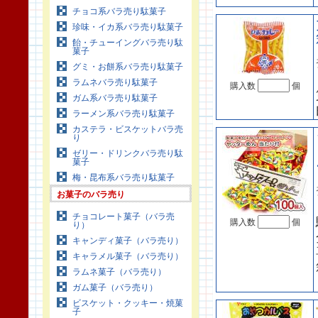
チョコ系バラ売り駄菓子
珍味・イカ系バラ売り駄菓子
飴・チューイングバラ売り駄
菓子
グミ・お餅系バラ売り駄菓子
ラムネバラ売り駄菓子
購入数
個
ガム系バラ売り駄菓子
ラーメン系バラ売り駄菓子
カステラ・ビスケットバラ売
り
ゼリー・ドリンクバラ売り駄
菓子
梅・昆布系バラ売り駄菓子
お菓子のバラ売り
チョコレート菓子（バラ売
購入数
個
り）
キャンディ菓子（バラ売り）
キャラメル菓子（バラ売り）
ラムネ菓子（バラ売り）
ガム菓子（バラ売り）
ビスケット・クッキー・焼菓
子