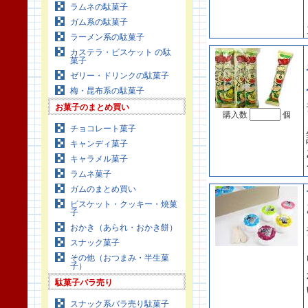
ラムネの駄菓子
ガム系の駄菓子
ラーメン系の駄菓子
カステラ・ビスケット の駄
菓子
ゼリー・ドリンクの駄菓子
梅・昆布系の駄菓子
お菓子のまとめ買い
購入数
個
チョコレート菓子
キャンディ菓子
キャラメル菓子
ラムネ菓子
ガムのまとめ買い
ビスケット・クッキー・焼菓
子
おかき（あられ・おかき餅）
スナック菓子
その他（おつまみ・半生菓
子）
駄菓子バラ売り
スナック系バラ売り駄菓子