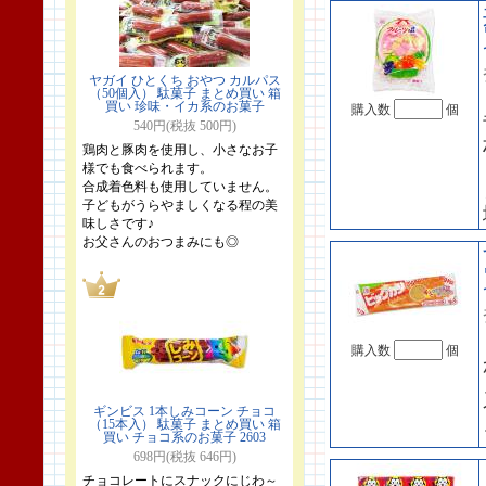
ヤガイ ひとくち おやつ カルパス
（50個入） 駄菓子 まとめ買い 箱
買い 珍味・イカ系のお菓子
購入数
個
540円(税抜 500円)
鶏肉と豚肉を使用し、小さなお子
様でも食べられます。
合成着色料も使用していません。
子どもがうらやましくなる程の美
味しさです♪
お父さんのおつまみにも◎
購入数
個
ギンビス 1本しみコーン チョコ
（15本入） 駄菓子 まとめ買い 箱
買い チョコ系のお菓子 2603
698円(税抜 646円)
チョコレートにスナックにじわ～