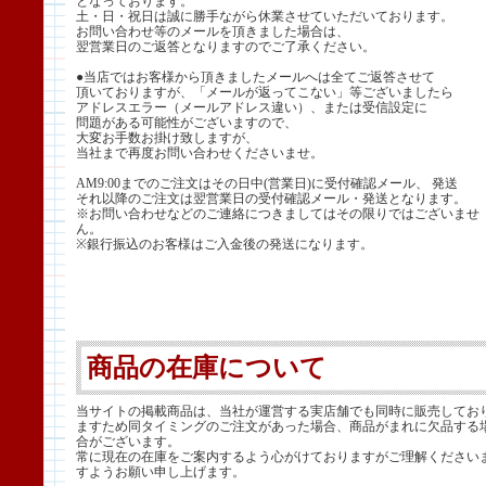
となっております。
土・日・祝日は誠に勝手ながら休業させていただいております。
お問い合わせ等のメールを頂きました場合は、
翌営業日のご返答となりますのでご了承ください。
●当店ではお客様から頂きましたメールへは全てご返答させて
頂いておりますが、「メールが返ってこない」等ございましたら
アドレスエラー（メールアドレス違い）、または受信設定に
問題がある可能性がございますので、
大変お手数お掛け致しますが、
当社まで再度お問い合わせくださいませ。
AM9:00までのご注文はその日中(営業日)に受付確認メール、 発送
それ以降のご注文は翌営業日の受付確認メール・発送となります。
※お問い合わせなどのご連絡につきましてはその限りではございませ
ん。
※銀行振込のお客様はご入金後の発送になります。
商品の在庫について
当サイトの掲載商品は、当社が運営する実店舗でも同時に販売してお
ますため同タイミングのご注文があった場合、商品がまれに欠品する
合がございます。
常に現在の在庫をご案内するよう心がけておりますがご理解ください
すようお願い申し上げます。