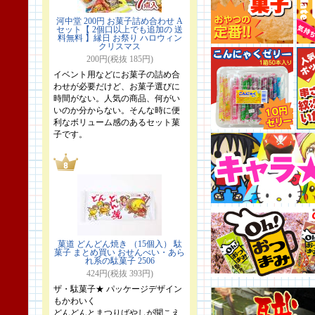
河中堂 200円 お菓子詰め合わせ A
セット【 2個口以上でも追加の 送
料無料 】縁日 お祭り ハロウィン
クリスマス
200円(税抜 185円)
イベント用などにお菓子の詰め合
わせが必要だけど、お菓子選びに
時間がない。人気の商品、何がい
いのか分からない。そんな時に便
利なボリューム感のあるセット菓
子です。
菓道 どんどん焼き （15個入） 駄
菓子 まとめ買い おせんべい・あら
れ系の駄菓子 2506
424円(税抜 393円)
ザ・駄菓子★ パッケージデザイン
もかわいく
どんどんとまつりばやしが聞こえ