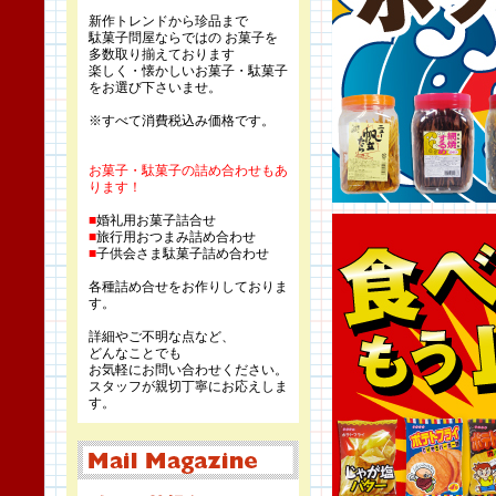
新作トレンドから珍品まで
駄菓子問屋ならではの お菓子を
多数取り揃えております
楽しく・懐かしいお菓子・駄菓子
をお選び下さいませ。
※すべて消費税込み価格です。
お菓子・駄菓子の詰め合わせもあ
ります！
■
婚礼用お菓子詰合せ
■
旅行用おつまみ詰め合わせ
■
子供会さま駄菓子詰め合わせ
各種詰め合せをお作りしておりま
す。
詳細やご不明な点など、
どんなことでも
お気軽にお問い合わせください。
スタッフが親切丁寧にお応えしま
す。