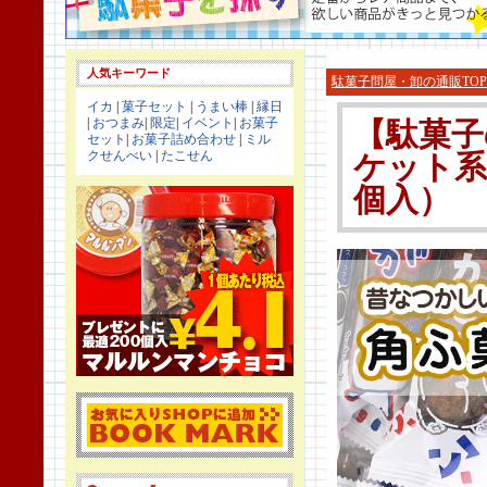
人気キーワード
駄菓子問屋・卸の通販TOP
イカ
|
菓子セット
|
うまい棒
|
縁日
|
おつまみ
|
限定
|
イベント
|
お菓子
【駄菓子
セット
|
お菓子詰め合わせ
|
ミル
クせんべい
|
たこせん
ケット系
個入）