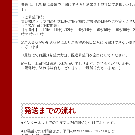
発送は、お客様に最短でお届けできる配送業者を弊社にて選択いたし
す。
（ご希望日時）
買い物ステップ内の配送日時ご指定欄でご希望の日時をご指定くださ
（ご指定頂ける時間帯）
【午前中】（10時～11時）/12時～14時/14時～16時/16時～18時/18時～2
時/19時～21時
※ご入金状況や配送状況によりご希望のお日にちにお届けできない場
ございます
※最短にてお届け希望の方は、配送希望日を空白にしてください。
※当店、土日祝は発送お休み頂いております。ご了承くださいませ。
（混雑時、遅れる場合もございます。ご理解くださいませ。）
発送までの流れ
●インターネットでのご注文は24時間受け付けております。
●お電話でのお問合せは、平日のAM9：00～PM3：00まで