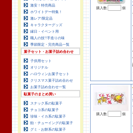
激安！特売商品
購入数
個
ホワイトデー特集！
激レア/限定品
キャラクターグッズ
縁日・イベント用
職人の技!!手造りの味
季節限定・完売商品一覧
菓子セット・お菓子詰め合わせ
子供用セット
オリジナル
ハロウィンお菓子セット
クリスマス菓子詰め合わせ
お菓子詰め合わせ一覧
駄菓子のまとめ買い
スナック系の駄菓子
チョコ系の駄菓子
購入数
個
珍味・イカ系の駄菓子
飴・チューイングの駄菓子
グミ・お餅系の駄菓子