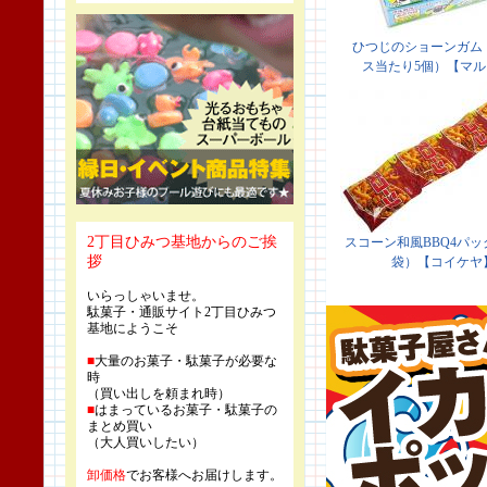
2丁目ひみつ基地からのご挨
拶
いらっしゃいませ。
駄菓子・通販サイト2丁目ひみつ
基地にようこそ
■
大量のお菓子・駄菓子が必要な
時
（買い出しを頼まれ時）
■
はまっているお菓子・駄菓子の
まとめ買い
（大人買いしたい）
卸価格
でお客様へお届けします。