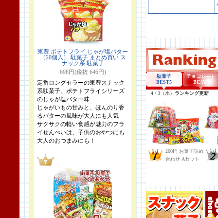
東豊 ポテトフライ じゃが塩バター
（20個入） 駄菓子 まとめ買い ス
ナック系 駄菓子
698円(税抜 646円)
定番ロングセラーの東豊スナック
系駄菓子、ポテトフライシリーズ
のじゃが塩バター味
じゃがいもの甘みと、ほんのり香
るバターの風味が大人にも人気
サクサクの軽い食感が魅力のフラ
イせんべいは、子供のおやつにも
大人のおつまみにも！