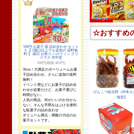
500円 お菓子 袋 詰め合わせ セット
A 【 2個口以上でも追加の 送料無
料 】 縁日 お祭り ハロウィン クリ
スマス 河中堂
500円(税抜 463円)
30cm！大満足のボーリュームお菓
子詰め合わせ。さらに追加の送料
無料！
イベント用などにお菓子の詰め合
わせが必要だけど、お菓子選びに
時間がない。
人気の商品、何がいいのか分から
ない。そんな手間をはぶける便利
な駄菓子の詰め合わせ
ボリューム満点・満腹の10点のお
菓子セットです。