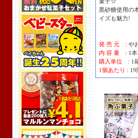
菓子☆
黒砂糖使用の
イズも魅力!
発 売 元 :
や
内 容 量 :
1本
購入単位 :
1
1個あたり :
1