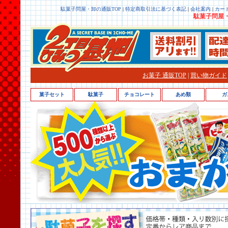
駄菓子問屋・卸の通販TOP
|
特定商取引法に基づく表記
|
会社案内
|
カー
駄菓子問屋・
お菓子 通販TOP
|
買い物ガイド