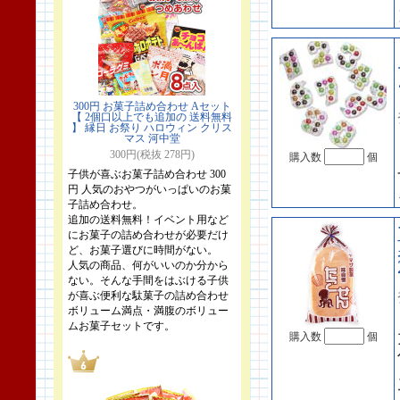
300円 お菓子詰め合わせ Aセット
【 2個口以上でも追加の 送料無料
】 縁日 お祭り ハロウィン クリス
マス 河中堂
300円(税抜 278円)
購入数
個
子供が喜ぶお菓子詰め合わせ 300
円 人気のおやつがいっぱいのお菓
子詰め合わせ。
追加の送料無料！イベント用など
にお菓子の詰め合わせが必要だけ
ど、お菓子選びに時間がない。
人気の商品、何がいいのか分から
ない。そんな手間をはぶける子供
が喜ぶ便利な駄菓子の詰め合わせ
ボリューム満点・満腹のボリュー
ムお菓子セットです。
購入数
個