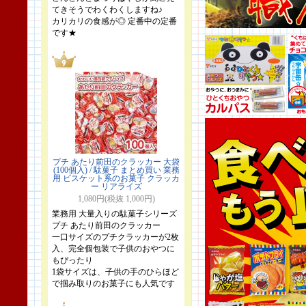
てきそうでわくわくしますね♪
カリカリの食感が◎ 定番中の定番
です★
プチ あたり前田のクラッカー 大袋
(100個入) / 駄菓子 まとめ買い 業務
用 ビスケット系のお菓子 クラッカ
ー リアライズ
1,080円(税抜 1,000円)
業務用 大量入りの駄菓子シリーズ
プチ あたり前田のクラッカー
一口サイズのプチクラッカーが2枚
入、完全個包装で子供のおやつに
もぴったり
1袋サイズは、子供の手のひらほど
で掴み取りのお菓子にも人気です