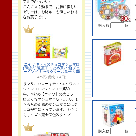
フルでかわいい♪
こんにゃく効果で、お腹に優しい
ゼリーは、お財布にも優しいお得
なお菓子です。
購入数
個
エイワ キティのチョコマシュマロ
(30袋入) 駄菓子 まとめ買い 飴 チュ
ーイング キャラクターお菓子 2506
425円(税抜 394円)
サンリオハローキティ×エイワのマ
シュマロ♪ マシュマロ一筋50
年、"味"の【エイワ】の大ヒット
ひとくちマシュマロ!ふわふわ、も
ちもちの食感のマシュマロにはチ
ョコが中に入っています。 ひとく
ちサイズの完全個包装タイプ
購入数
個