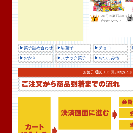
▶菓子詰め合わせ
▶駄菓子
▶チョコ
▶おかき
▶スナック菓子
▶おつまみ他
お菓子 通販TOP
|
買い物ガイド