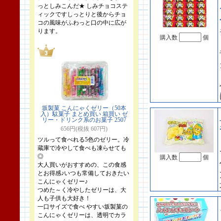
っとしみこんだ★ しみチョコステ
ィックですしっとりと後からチョ
コの風味がふわっと口の中に広が
ります。
購入数
個
坂製菓 こんにゃくゼリー（50本
入）駄菓子 まとめ買い 箱買い ゼ
リー・ドリンク系のお菓子 2507
656円(税抜 607円)
ツルって食べれる5色のゼリー。冷
蔵庫で冷やして食べも凍らせても
◎
購入数
個
大人買いがおすすめの、この食感
とお得感♪いつも常備しておきたい
こんにゃくゼリー♪
つめた～く冷やしたゼリーは、大
人も子供も大好き！
一口サイズで食べ やすい坂製菓の
こんにゃくゼリーは、透明でカラ