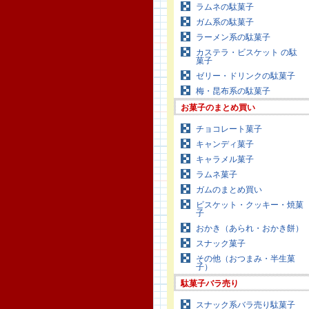
ラムネの駄菓子
ガム系の駄菓子
ラーメン系の駄菓子
カステラ・ビスケット の駄
菓子
ゼリー・ドリンクの駄菓子
梅・昆布系の駄菓子
お菓子のまとめ買い
チョコレート菓子
キャンディ菓子
キャラメル菓子
ラムネ菓子
ガムのまとめ買い
ビスケット・クッキー・焼菓
子
おかき（あられ・おかき餅）
スナック菓子
その他（おつまみ・半生菓
子）
駄菓子バラ売り
スナック系バラ売り駄菓子