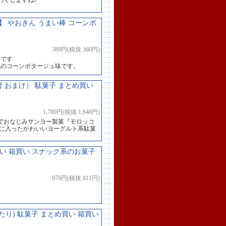
わくしますね♪
 やおきん うまい棒 コーンポ
389円(税抜 360円)
道です
気のコーンポタージュ味です。
付 おまけ） 駄菓子 まとめ買い
1,780円(税抜 1,648円)
でおなじみサンヨー製菓『モロッコ
器に入ったかわいいヨーグルト系駄菓
買い 箱買い スナック系のお菓子
876円(税抜 811円)
たり) 駄菓子 まとめ買い 箱買い