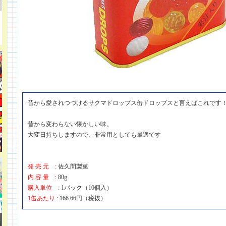
昔から愛されつづけるサクマドロップス缶ドロップスと言えばこれです
昔から変わらない懐かしい味。
大変日持ちしますので、非常用としても最適です
発 売 元 :
佐久間製菓
内 容 量 :
80g
購入単位 :
1パック（10個入）
1缶あたり :
166.66円（税抜）