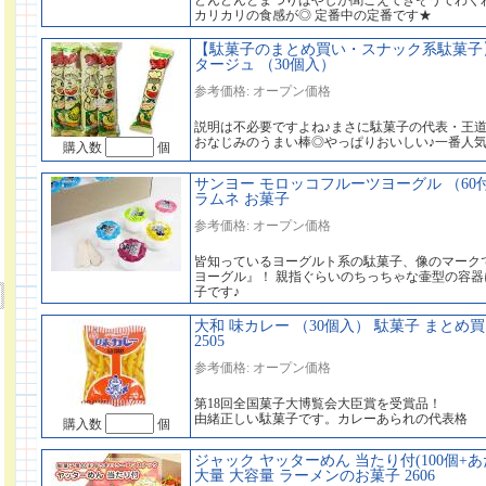
どんどんとまつりばやしが聞こえてきそうでわく
カリカリの食感が◎ 定番中の定番です★
【駄菓子のまとめ買い・スナック系駄菓子】
タージュ （30個入）
参考価格: オープン価格
説明は不必要ですよね♪まさに駄菓子の代表・王
おなじみのうまい棒◎やっぱりおいしい♪一番人
購入数
個
サンヨー モロッコフルーツヨーグル （60
ラムネ お菓子
参考価格: オープン価格
皆知っているヨーグルト系の駄菓子、像のマーク
ヨーグル』！ 親指ぐらいのちっちゃな壷型の容
子です♪
大和 味カレー （30個入） 駄菓子 まとめ
2505
参考価格: オープン価格
第18回全国菓子大博覧会大臣賞を受賞品！
由緒正しい駄菓子です。カレーあられの代表格
購入数
個
ジャック ヤッターめん 当たり付(100個+あ
大量 大容量 ラーメンのお菓子 2606