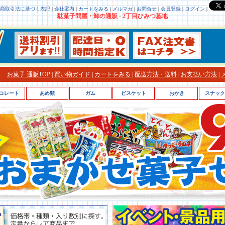
商取引法に基づく表記
|
会社案内
|
カートをみる
|
メルマガ
|
お問合せ
|
会員登録
|
ログイン
|
駄菓子問屋・卸の通販 - 2丁目ひみつ基地
お菓子 通販TOP
|
買い物ガイド
|
カートをみる
|
配送方法・送料
|
お支払い方法
|