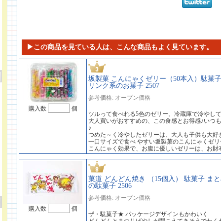
▶この商品を見ている人は、こんな商品もよく見ています。
坂製菓 こんにゃくゼリー（50本入）駄菓子
リンク系のお菓子 2507
参考価格: オープン価格
購入数
個
ツルって食べれる5色のゼリー。冷蔵庫で冷やし
大人買いがおすすめの、この食感とお得感♪いつ
♪
つめた～く冷やしたゼリーは、大人も子供も大好
一口サイズで食べ やすい坂製菓のこんにゃくゼリ
こんにゃく効果で、お腹に優しいゼリーは、お財
菓道 どんどん焼き （15個入） 駄菓子 
の駄菓子 2506
参考価格: オープン価格
購入数
個
ザ・駄菓子★ パッケージデザインもかわいく