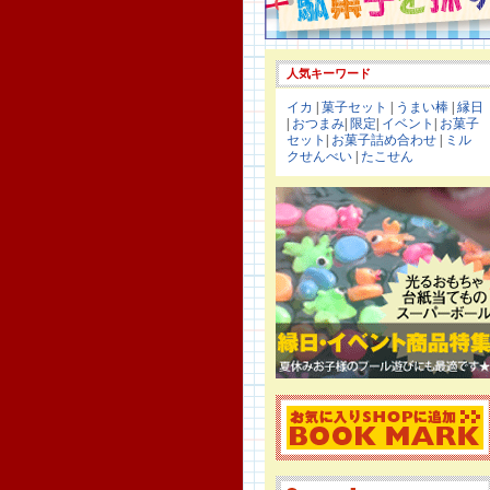
人気キーワード
イカ
|
菓子セット
|
うまい棒
|
縁日
|
おつまみ
|
限定
|
イベント
|
お菓子
セット
|
お菓子詰め合わせ
|
ミル
クせんべい
|
たこせん