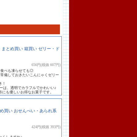
 まとめ買い 箱買い ゼリー・ド
656円(税抜 607円)
て食べも凍らせても◎
も常備しておきたいこんにゃくゼリー
き！
ーは、透明でカラフルでかわいい♪
布にも優しいお得なお菓子です。
まとめ買い おせんべい・あられ系
424円(税抜 393円)