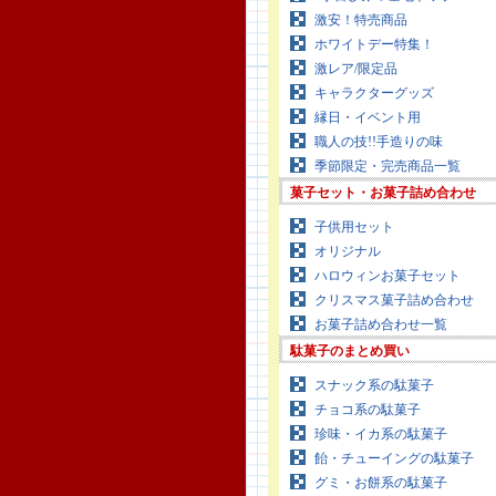
激安！特売商品
ホワイトデー特集！
激レア/限定品
キャラクターグッズ
縁日・イベント用
職人の技!!手造りの味
季節限定・完売商品一覧
菓子セット・お菓子詰め合わせ
子供用セット
オリジナル
ハロウィンお菓子セット
クリスマス菓子詰め合わせ
お菓子詰め合わせ一覧
駄菓子のまとめ買い
スナック系の駄菓子
チョコ系の駄菓子
珍味・イカ系の駄菓子
飴・チューイングの駄菓子
グミ・お餅系の駄菓子