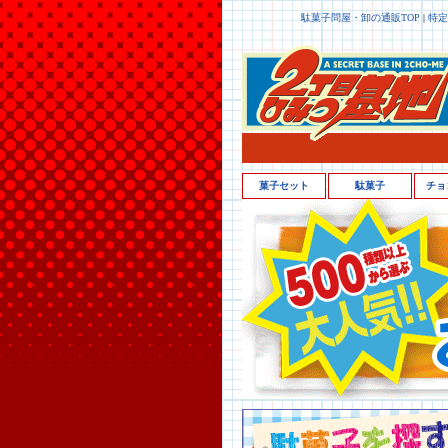
駄菓子問屋・卸の通販TOP
|
特定