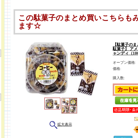
この駄菓子のまとめ買いこちらも
ます☆
【駄菓子のま
駄菓子】 アメ
ャンディ（10
オープン価格:
価格:
購入数:
拡大表示