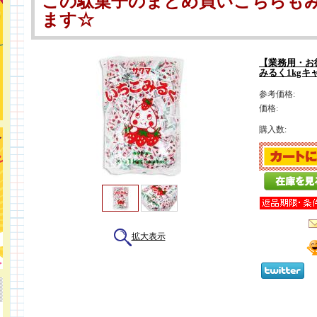
この駄菓子のまとめ買いこちらも
ます☆
【業務用・お
みるく1kg
参考価格:
価格:
購入数:
拡大表示