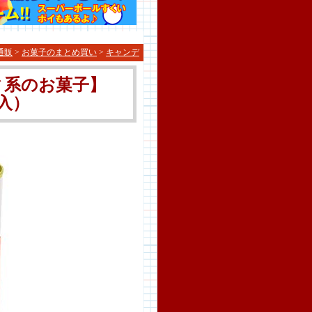
通販
>
お菓子のまとめ買い
>
キャンデ
ィ系のお菓子】
入）