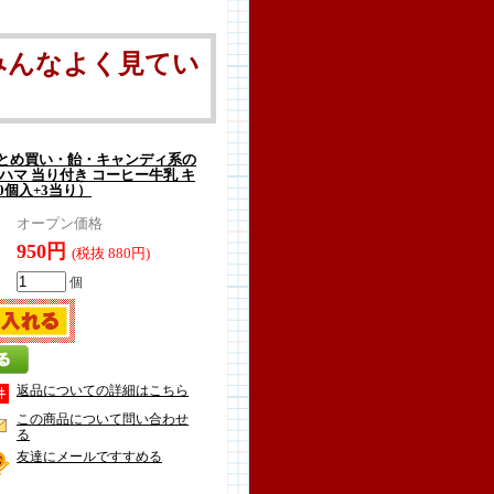
みんなよく見てい
とめ買い・飴・キャンディ系の
ハマ 当り付き コーヒー牛乳 キ
0個入+3当り）
オープン価格
950円
(税抜 880円)
個
返品についての詳細はこちら
この商品について問い合わせ
る
友達にメールですすめる