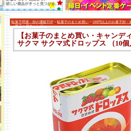
駄菓子問屋・卸の通販TOP
>
駄菓子のまとめ買い
>
100円以上のお菓子卸・
ィ菓子
>
袋キャンディ
【お菓子のまとめ買い・キャンデ
サクマ サクマ式ドロップス （10個