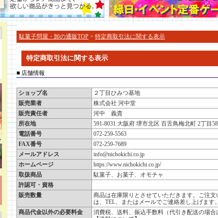
駄菓子問屋・卸の通販TOP
>
特定商取引法に関する表示
特定商取引法に関する表示
■ 店舗情報
ショップ名
２丁目ひみつ基地
販売業者
株式会社 河中堂
販売責任者
河中 義貴
所在地
591-8031 大阪府 堺市北区 百舌鳥梅北町 2丁目58
電話番号
072-259-5563
FAX番号
072-259-7689
メールアドレス
info@nichokichi.co.jp
ホームページ
https://www.nichokichi.co.jp/
取扱商品
駄菓子、お菓子、オモチャ
許認可・資格
販売数量
商品は在庫限りとさせていただきます。ご注文
は、TEL、またはメールでご連絡差し上げます
商品代金以外の必要料金
消費税、送料、振込手数料（代引き配送の場合