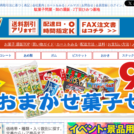
商取引法に基づく表記
|
会社案内
|
カートをみる
|
メルマガ
|
お問合せ
|
会員登録
|
ログイン
|
駄菓子問屋・卸の通販 - 2丁目ひみつ基地
お菓子 通販TOP
|
買い物ガイド
|
カートをみる
|
配送方法・送料
|
お支払い方法
|