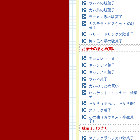
ラムネの駄菓子
ガム系の駄菓子
ラーメン系の駄菓子
カステラ・ビスケット の駄
菓子
ゼリー・ドリンクの駄菓子
梅・昆布系の駄菓子
お菓子のまとめ買い
チョコレート菓子
キャンディ菓子
キャラメル菓子
ラムネ菓子
ガムのまとめ買い
ビスケット・クッキー・焼菓
子
おかき（あられ・おかき餅）
スナック菓子
その他（おつまみ・半生菓
子）
駄菓子バラ売り
スナック系バラ売り駄菓子