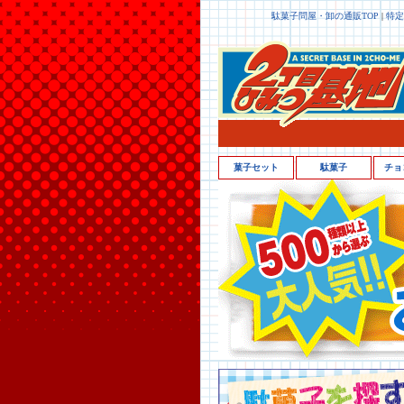
駄菓子問屋・卸の通販TOP
|
特定