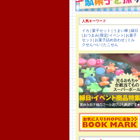
人気キーワード
イカ
|
菓子セット
|
うまい棒
|
縁日
|
おつまみ
|
限定
|
イベント
|
お菓子
セット
|
お菓子詰め合わせ
|
ミル
クせんべい
|
たこせん