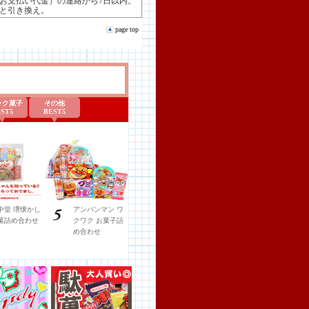
お支払い代金）の連絡から7日以内。
品と引き換え。
page top