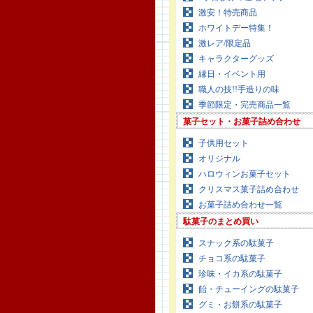
激安！特売商品
ホワイトデー特集！
激レア/限定品
キャラクターグッズ
縁日・イベント用
職人の技!!手造りの味
季節限定・完売商品一覧
菓子セット・お菓子詰め合わせ
子供用セット
オリジナル
ハロウィンお菓子セット
クリスマス菓子詰め合わせ
お菓子詰め合わせ一覧
駄菓子のまとめ買い
スナック系の駄菓子
チョコ系の駄菓子
珍味・イカ系の駄菓子
飴・チューイングの駄菓子
グミ・お餅系の駄菓子