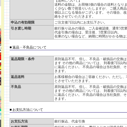
【送料について】
送料の金額は、お荷物1個の場合の送料となりま
く少ない数で荷造りいたしますが、 ご購入商品
個以上になる場合がございます。 その場合、
絡をさせていただきます。
申込の有効期限
ご注文後7日以内にお支払下さい。
引き渡し時期
銀行振り込みの場合、ご入金確認後、通常5営
代金引換の場合は、受注後、5営業日以内。
在庫のない場合など、納期に時間がかかる物は
■ 返品・不良品について
返品期限・条件
原則返品不可。 但し、不良品・破損品の交換は
ます その他の商品については、 到着後7日以内
に返品ください。 不良品の場合は当社負担、
きます。
返品送料
お客様都合の場合はご容赦ください。ただし、
とさせていただきます。
不良品
原則返品不可。 但し、不良品・破損品の交換は
ます その他の商品については、 到着後7日以内
に返品ください。 不良品の場合は当社負担、
きます。
■ お支払方法について
お支払方法
銀行振込、代金引換