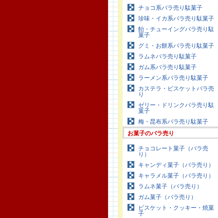
チョコ系バラ売り駄菓子
珍味・イカ系バラ売り駄菓子
飴・チューイングバラ売り駄
菓子
グミ・お餅系バラ売り駄菓子
ラムネバラ売り駄菓子
ガム系バラ売り駄菓子
ラーメン系バラ売り駄菓子
カステラ・ビスケットバラ売
り
ゼリー・ドリンクバラ売り駄
菓子
梅・昆布系バラ売り駄菓子
お菓子のバラ売り
チョコレート菓子（バラ売
り）
キャンディ菓子（バラ売り）
キャラメル菓子（バラ売り）
ラムネ菓子（バラ売り）
ガム菓子（バラ売り）
ビスケット・クッキー・焼菓
子