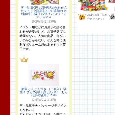
河中堂 200円 お菓子詰め合わせ A
セット【 2個口以上でも追加の 送
料無料 】縁日 お祭り ハロウィン
クリスマス
200円(税抜 185円)
イベント用などにお菓子の詰め合
わせが必要だけど、お菓子選びに
時間がない。人気の商品、何がい
いのか分からない。そんな時に便
利なボリューム感のあるセット菓
子です。
菓道 どんどん焼き （15個入） 駄
菓子 まとめ買い おせんべい・あら
れ系の駄菓子 2506
424円(税抜 393円)
ザ・駄菓子★ パッケージデザイン
もかわいく
どんどんとまつりばやしが聞こえ