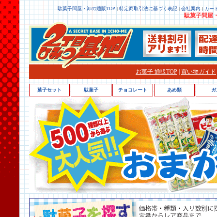
駄菓子問屋・卸の通販TOP
|
特定商取引法に基づく表記
|
会社案内
|
カー
駄菓子問屋・
お菓子 通販TOP
|
買い物ガイド