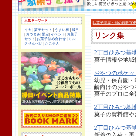
人気キーワード
駄菓子問屋・卸の通販TOP
イカ
|
菓子セット
|
うまい棒
|
縁日
リンク集
|
おつまみ
|
限定
|
イベント
|
お菓子
セット
|
お菓子詰め合わせ
|
ミル
クせんべい
|
たこせん
2丁目ひみつ基
菓子情報や地域
おやつのポケッ
幼児・保育園・
齢向けのおやつ
菓子のプロに全
2丁目ひみつ基
菓子の資料館や
2丁目ひみつ基
新着の入荷・再