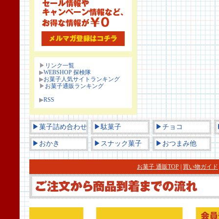
▶
リンク一覧
▶
WEBSHOP 探検隊
▶
お菓子人気サイトランキング
▶
お菓子通販ランキング
▶
RSS
▶菓子詰め合わせ
▶駄菓子
▶チョコ
▶おかき
▶スナック菓子
▶おつまみ他
お菓子 通販TOP
|
買い物ガイド