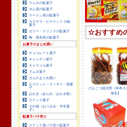
ラムネの駄菓子
ガム系の駄菓子
ラーメン系の駄菓子
カステラ・ビスケット の駄
菓子
ゼリー・ドリンクの駄菓子
梅・昆布系の駄菓子
お菓子のまとめ買い
チョコレート菓子
キャンディ菓子
キャラメル菓子
ラムネ菓子
ガムのまとめ買い
ビスケット・クッキー・焼菓
子
おかき（あられ・おかき餅）
スナック菓子
その他（おつまみ・半生菓
子）
駄菓子バラ売り
スナック系バラ売り駄菓子