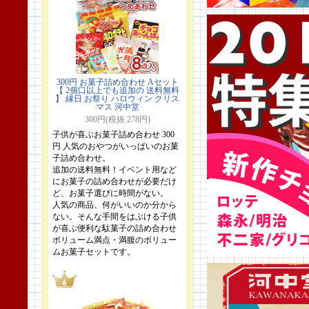
300円 お菓子詰め合わせ Aセット
【 2個口以上でも追加の 送料無料
】 縁日 お祭り ハロウィン クリス
マス 河中堂
300円(税抜 278円)
子供が喜ぶお菓子詰め合わせ 300
円 人気のおやつがいっぱいのお菓
子詰め合わせ。
追加の送料無料！イベント用など
にお菓子の詰め合わせが必要だけ
ど、お菓子選びに時間がない。
人気の商品、何がいいのか分から
ない。そんな手間をはぶける子供
が喜ぶ便利な駄菓子の詰め合わせ
ボリューム満点・満腹のボリュー
ムお菓子セットです。