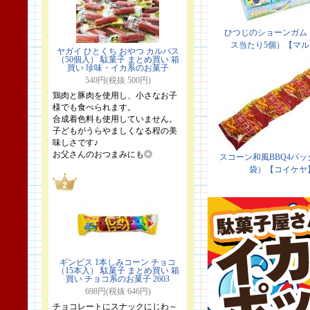
ヤガイ ひとくち おやつ カルパス
（50個入） 駄菓子 まとめ買い 箱
買い 珍味・イカ系のお菓子
540円(税抜 500円)
鶏肉と豚肉を使用し、小さなお子
様でも食べられます。
合成着色料も使用していません。
子どもがうらやましくなる程の美
味しさです♪
お父さんのおつまみにも◎
ギンビス 1本しみコーン チョコ
（15本入） 駄菓子 まとめ買い 箱
買い チョコ系のお菓子 2603
698円(税抜 646円)
チョコレートにスナックにじわ～