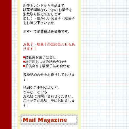
新作トレンドから珍品まで
駄菓子問屋ならではの お菓子を
多数取り揃えております
楽しく・懐かしいお菓子・駄菓子
をお選び下さいませ。
※すべて消費税込み価格です。
お菓子・駄菓子の詰め合わせもあ
ります！
■
婚礼用お菓子詰合せ
■
旅行用おつまみ詰め合わせ
■
子供会さま駄菓子詰め合わせ
各種詰め合せをお作りしておりま
す。
詳細やご不明な点など、
どんなことでも
お気軽にお問い合わせください。
スタッフが親切丁寧にお応えしま
す。