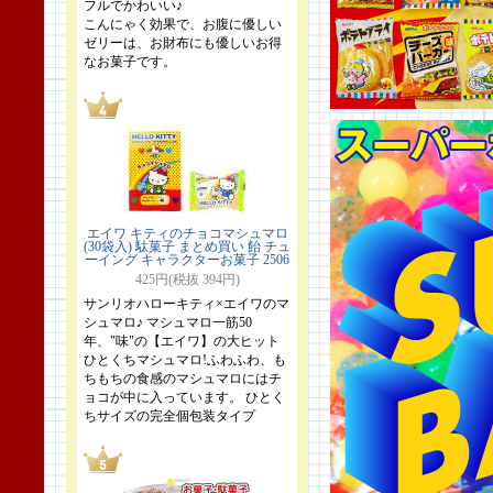
フルでかわいい♪
こんにゃく効果で、お腹に優しい
ゼリーは、お財布にも優しいお得
なお菓子です。
エイワ キティのチョコマシュマロ
(30袋入) 駄菓子 まとめ買い 飴 チュ
ーイング キャラクターお菓子 2506
425円(税抜 394円)
サンリオハローキティ×エイワのマ
シュマロ♪ マシュマロ一筋50
年、"味"の【エイワ】の大ヒット
ひとくちマシュマロ!ふわふわ、も
ちもちの食感のマシュマロにはチ
ョコが中に入っています。 ひとく
ちサイズの完全個包装タイプ