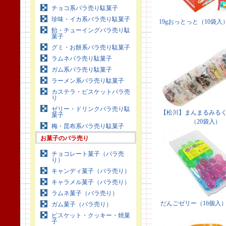
チョコ系バラ売り駄菓子
珍味・イカ系バラ売り駄菓子
飴・チューイングバラ売り駄
菓子
グミ・お餅系バラ売り駄菓子
ラムネバラ売り駄菓子
ガム系バラ売り駄菓子
ラーメン系バラ売り駄菓子
カステラ・ビスケットバラ売
り
ゼリー・ドリンクバラ売り駄
菓子
梅・昆布系バラ売り駄菓子
お菓子のバラ売り
チョコレート菓子（バラ売
り）
キャンディ菓子（バラ売り）
キャラメル菓子（バラ売り）
ラムネ菓子（バラ売り）
ガム菓子（バラ売り）
ビスケット・クッキー・焼菓
子