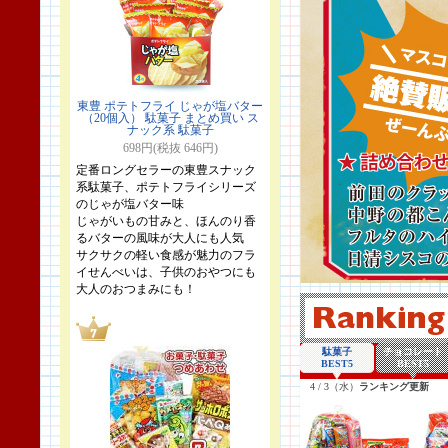
東豊 ポテトフライ じゃが塩バター
（20個入） 駄菓子 まとめ買い ス
ナック系 駄菓子
698円(税抜 646円)
定番ロングセラーの東豊スナック
系駄菓子、ポテトフライシリーズ
のじゃが塩バター味
じゃがいもの甘みと、ほんのり香
るバターの風味が大人にも人気
サクサクの軽い食感が魅力のフラ
イせんべいは、子供のおやつにも
大人のおつまみにも！