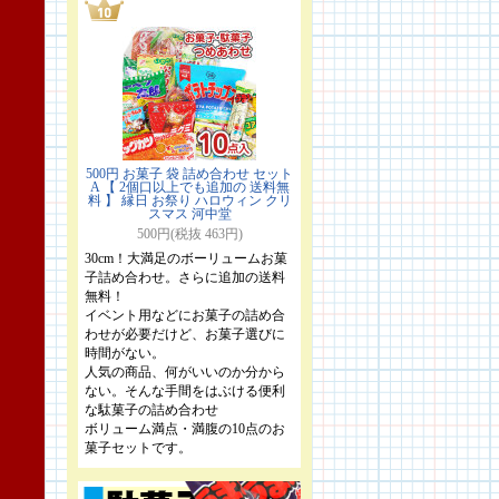
500円 お菓子 袋 詰め合わせ セット
A 【 2個口以上でも追加の 送料無
料 】 縁日 お祭り ハロウィン クリ
スマス 河中堂
500円(税抜 463円)
30cm！大満足のボーリュームお菓
子詰め合わせ。さらに追加の送料
無料！
イベント用などにお菓子の詰め合
わせが必要だけど、お菓子選びに
時間がない。
人気の商品、何がいいのか分から
ない。そんな手間をはぶける便利
な駄菓子の詰め合わせ
ボリューム満点・満腹の10点のお
菓子セットです。