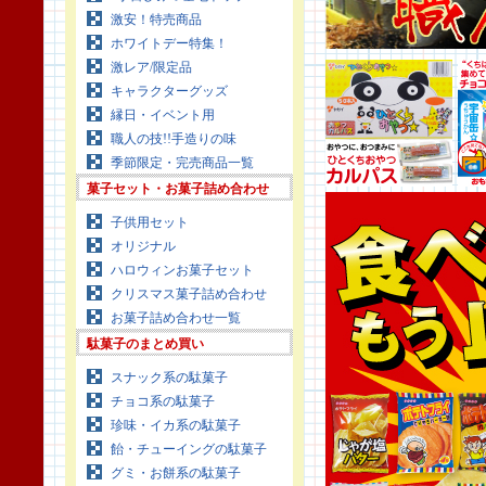
激安！特売商品
ホワイトデー特集！
激レア/限定品
キャラクターグッズ
縁日・イベント用
職人の技!!手造りの味
季節限定・完売商品一覧
菓子セット・お菓子詰め合わせ
子供用セット
オリジナル
ハロウィンお菓子セット
クリスマス菓子詰め合わせ
お菓子詰め合わせ一覧
駄菓子のまとめ買い
スナック系の駄菓子
チョコ系の駄菓子
珍味・イカ系の駄菓子
飴・チューイングの駄菓子
グミ・お餅系の駄菓子