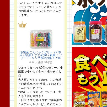
っとしみこんだ★ しみチョコステ
ィックですしっとりと後からチョ
コの風味がふわっと口の中に広が
ります。
坂製菓 こんにゃくゼリー（50本
入）駄菓子 まとめ買い 箱買い ゼ
リー・ドリンク系のお菓子 2507
656円(税抜 607円)
ツルって食べれる5色のゼリー。冷
蔵庫で冷やして食べも凍らせても
◎
大人買いがおすすめの、この食感
とお得感♪いつも常備しておきたい
こんにゃくゼリー♪
つめた～く冷やしたゼリーは、大
人も子供も大好き！
一口サイズで食べ やすい坂製菓の
こんにゃくゼリーは、透明でカラ