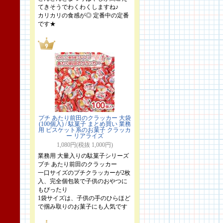
てきそうでわくわくしますね♪
カリカリの食感が◎ 定番中の定番
です★
プチ あたり前田のクラッカー 大袋
(100個入) / 駄菓子 まとめ買い 業務
用 ビスケット系のお菓子 クラッカ
ー リアライズ
1,080円(税抜 1,000円)
業務用 大量入りの駄菓子シリーズ
プチ あたり前田のクラッカー
一口サイズのプチクラッカーが2枚
入、完全個包装で子供のおやつに
もぴったり
1袋サイズは、子供の手のひらほど
で掴み取りのお菓子にも人気です