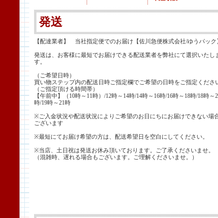
発送
【配達業者】 当社指定便でのお届け【佐川急便株式会社/ゆうパック
発送は、お客様に最短でお届けできる配送業者を弊社にて選択いたし
す。
（ご希望日時）
買い物ステップ内の配送日時ご指定欄でご希望の日時をご指定くださ
（ご指定頂ける時間帯）
【午前中】（10時～11時）/12時～14時/14時～16時/16時～18時/18時～2
時/19時～21時
※ご入金状況や配送状況によりご希望のお日にちにお届けできない場
ございます
※最短にてお届け希望の方は、配送希望日を空白にしてください。
※当店、土日祝は発送お休み頂いております。ご了承くださいませ。
（混雑時、遅れる場合もございます。ご理解くださいませ。）