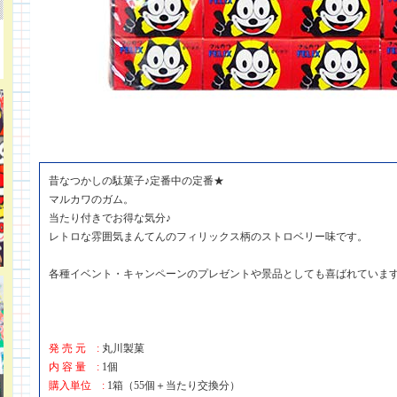
昔なつかしの駄菓子♪定番中の定番★
マルカワのガム。
当たり付きでお得な気分♪
レトロな雰囲気まんてんのフィリックス柄のストロベリー味です。
各種イベント・キャンペーンのプレゼントや景品としても喜ばれていま
発 売 元 :
丸川製菓
内 容 量 :
1個
購入単位 :
1箱（55個＋当たり交換分）