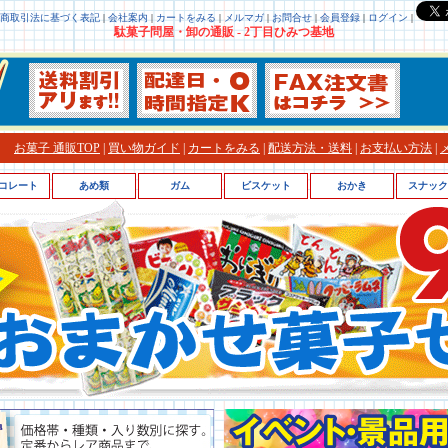
商取引法に基づく表記
|
会社案内
|
カートをみる
|
メルマガ
|
お問合せ
|
会員登録
|
ログイン
|
駄菓子問屋・卸の通販 - 2丁目ひみつ基地
お菓子 通販TOP
|
買い物ガイド
|
カートをみる
|
配送方法・送料
|
お支払い方法
|