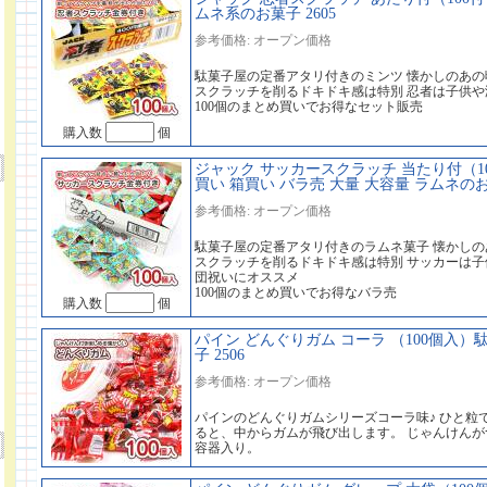
ムネ系のお菓子 2605
参考価格: オープン価格
駄菓子屋の定番アタリ付きのミンツ 懐かしのあの
スクラッチを削るドキドキ感は特別 忍者は子供
100個のまとめ買いでお得なセット販売
購入数
個
ジャック サッカースクラッチ 当たり付（1
買い 箱買い バラ売 大量 大容量 ラムネのお菓
参考価格: オープン価格
駄菓子屋の定番アタリ付きのラムネ菓子 懐かし
スクラッチを削るドキドキ感は特別 サッカーは子
団祝いにオススメ
100個のまとめ買いでお得なバラ売
購入数
個
パイン どんぐりガム コーラ （100個入）
子 2506
参考価格: オープン価格
パインのどんぐりガムシリーズコーラ味♪ ひと粒
ると、中からガムが飛び出します。 じゃんけん
容器入り。