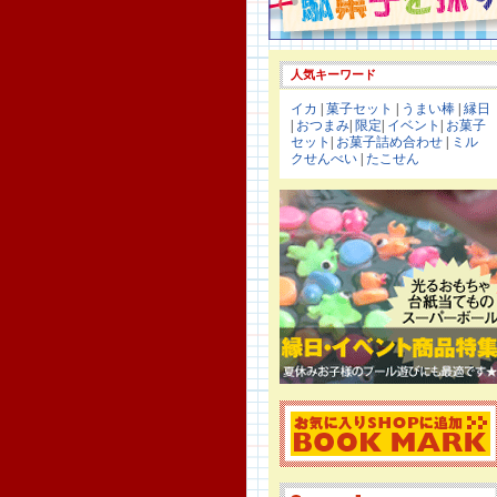
人気キーワード
イカ
|
菓子セット
|
うまい棒
|
縁日
|
おつまみ
|
限定
|
イベント
|
お菓子
セット
|
お菓子詰め合わせ
|
ミル
クせんべい
|
たこせん