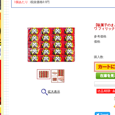
1個あたり :
税抜価格8.9円
【駄菓子のま
ワ フィリック
参考価格:
価格:
購入数:
拡大表示