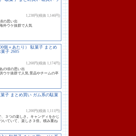
1,238円(税抜 1,146円)
頃の思い出
や海外ウケ抜群で人気
00個＋あたり） 駄菓子 まとめ
子 2605
1,268円(税抜 1,174円)
のあの頃の思い出
供ウケ抜群で人気 景品やチームの卒
駄菓子 まとめ買い ガム系の駄菓
1,200円(税抜 1,111円)
で、３つの楽しさ。キャンディをかじ
がついていて、楽しさ３倍。積み重ね