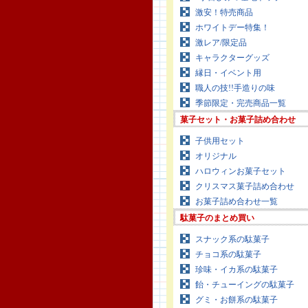
激安！特売商品
ホワイトデー特集！
激レア/限定品
キャラクターグッズ
縁日・イベント用
職人の技!!手造りの味
季節限定・完売商品一覧
菓子セット・お菓子詰め合わせ
子供用セット
オリジナル
ハロウィンお菓子セット
クリスマス菓子詰め合わせ
お菓子詰め合わせ一覧
駄菓子のまとめ買い
スナック系の駄菓子
チョコ系の駄菓子
珍味・イカ系の駄菓子
飴・チューイングの駄菓子
グミ・お餅系の駄菓子