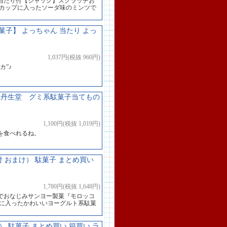
当たり付【ジャック】スクラッチお
なカップに入ったソーダ味のミンツで
子】 よっちゃん 当たり よっ
1,037円(税抜 960円)
カ”♪
 丹生堂 グミ系駄菓子当てもの
1,100円(税抜 1,019円)
を食べれるね。
付 おまけ） 駄菓子 まとめ買い
1,780円(税抜 1,648円)
でおなじみサンヨー製菓『モロッコ
器に入ったかわいいヨーグルト系駄菓
） 駄菓子 まとめ買い 箱買い ラ