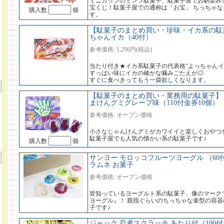
ミニカップのミンツ駄菓子、駄菓子屋でお馴染み
宝くじ！駄菓子屋での通称は「お宝」 ちっちゃ
購入数
個
す。
【駄菓子のまとめ買い・珍味・イカ系の駄菓
ちゃんイカ（40付）
参考価格: 1,296円(税込)
当たり付き★イカ系駄菓子の代表格“よっちゃんイ
すっぱい味にイカの確かな噛みごたえが◎
すぐに食べきってもう一袋欲しくなります。
【駄菓子のまとめ買い・業務用の駄菓子】
まけんグミグレープ味（110付金券10個）
参考価格: オープン価格
小さなじゃんけんグミがカワイイと楽しくおやつ
駄菓子屋でも人気の懐かい系の駄菓子です♪
購入数
個
サンヨー モロッコフルーツヨーグル （60
ラムネ お菓子
参考価格: オープン価格
皆知っているヨーグルト系の駄菓子、像のマーク
ヨーグル』！ 親指ぐらいのちっちゃな壷型の容
子です♪
ジャック 忍者スクラッチ あたり付（100付