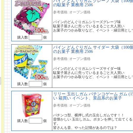
パイン どんぐりガム グレープ 大袋（100
の駄菓子 業務用 2506
参考価格: オープン価格
パインのどんぐりガムシリーズグレープ味
駄菓子屋さんに売っているまるごと大人買い
お菓子のつかみ取りなど、イベント・縁日用とし
購入数
個
パイン どんぐりガム サイダー 大袋（100
のお菓子 業務用 2506
参考価格: オープン価格
パインのどんぐりガムシリーズサイダー味
駄菓子屋さんに売っているまるごと大人買い
お菓子のつかみ取りなど、イベント・縁日用とし
購入数
個
リリー 玉出しガム パチンコゲーム ガム (15
い 箱買い イベント、景品系のお菓子
参考価格: オープン価格
パチンコ型、横押し式の玉出しガムです！！
昔懐かしい 玉出しガム。ボタンを押して出てく
購入数
個
す。
皆さんも昔、やった記憶があるのでは？