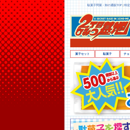
駄菓子問屋・卸の通販TOP
|
特定