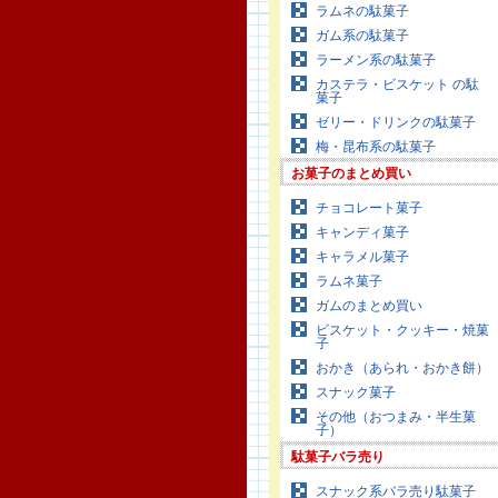
ラムネの駄菓子
ガム系の駄菓子
ラーメン系の駄菓子
カステラ・ビスケット の駄
菓子
ゼリー・ドリンクの駄菓子
梅・昆布系の駄菓子
お菓子のまとめ買い
チョコレート菓子
キャンディ菓子
キャラメル菓子
ラムネ菓子
ガムのまとめ買い
ビスケット・クッキー・焼菓
子
おかき（あられ・おかき餅）
スナック菓子
その他（おつまみ・半生菓
子）
駄菓子バラ売り
スナック系バラ売り駄菓子