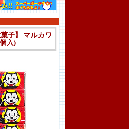
菓子】 マルカワ
個入)