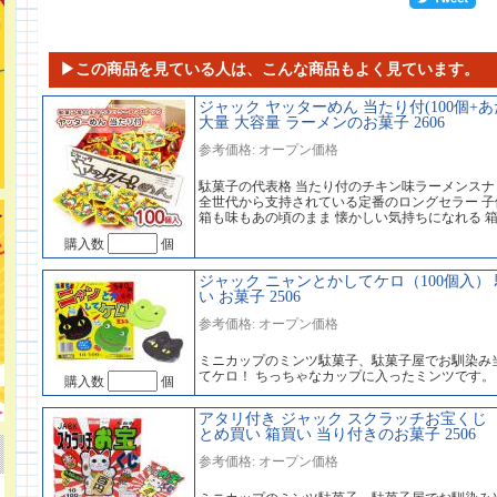
▶この商品を見ている人は、こんな商品もよく見ています。
ジャック ヤッターめん 当たり付(100個+あ
大量 大容量 ラーメンのお菓子 2606
参考価格: オープン価格
駄菓子の代表格 当たり付のチキン味ラーメンスナ
全世代から支持されている定番のロングセラー 
箱も味もあの頃のまま 懐かしい気持ちになれる 
購入数
個
ジャック ニャンとかしてケロ（100個入） 
い お菓子 2506
参考価格: オープン価格
ミニカップのミンツ駄菓子、駄菓子屋でお馴染み
てケロ！ ちっちゃなカップに入ったミンツです。
購入数
個
アタリ付き ジャック スクラッチお宝くじ （1
とめ買い 箱買い 当り付きのお菓子 2506
参考価格: オープン価格