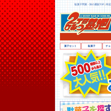
駄菓子問屋・卸の通販TOP
|
特定