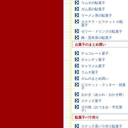
ラムネの駄菓子
ガム系の駄菓子
ラーメン系の駄菓子
カステラ・ビスケット の駄
菓子
ゼリー・ドリンクの駄菓子
梅・昆布系の駄菓子
お菓子のまとめ買い
チョコレート菓子
キャンディ菓子
キャラメル菓子
ラムネ菓子
ガムのまとめ買い
ビスケット・クッキー・焼菓
子
おかき（あられ・おかき餅）
スナック菓子
その他（おつまみ・半生菓
子）
駄菓子バラ売り
スナック系バラ売り駄菓子