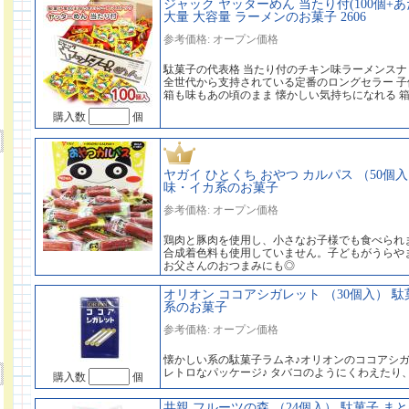
ジャック ヤッターめん 当たり付(100個+あ
大量 大容量 ラーメンのお菓子 2606
参考価格: オープン価格
駄菓子の代表格 当たり付のチキン味ラーメンスナ
全世代から支持されている定番のロングセラー 
箱も味もあの頃のまま 懐かしい気持ちになれる 
購入数
個
ヤガイ ひとくち おやつ カルパス （50個入
味・イカ系のお菓子
参考価格: オープン価格
鶏肉と豚肉を使用し、小さなお子様でも食べられ
合成着色料も使用していません。子どもがうらや
お父さんのおつまみにも◎
オリオン ココアシガレット （30個入） 駄
系のお菓子
参考価格: オープン価格
懐かしい系の駄菓子ラムネ♪オリオンのココアシガレ
レトロなパッケージ♪ タバコのようにくわえたり
購入数
個
共親 フルーツの森 （24個入） 駄菓子 ま