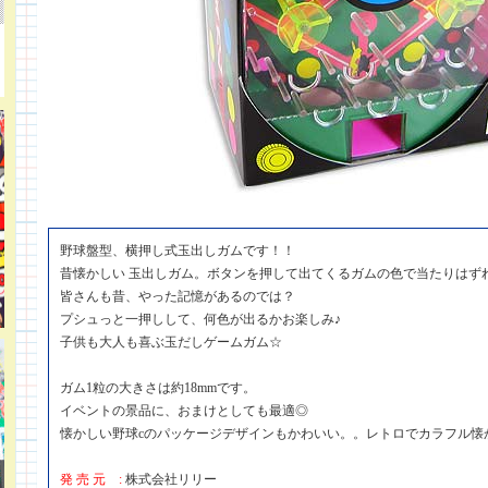
野球盤型、横押し式玉出しガムです！！
昔懐かしい 玉出しガム。ボタンを押して出てくるガムの色で当たりはず
皆さんも昔、やった記憶があるのでは？
プシュっと一押しして、何色が出るかお楽しみ♪
子供も大人も喜ぶ玉だしゲームガム☆
ガム1粒の大きさは約18mmです。
イベントの景品に、おまけとしても最適◎
懐かしい野球cのパッケージデザインもかわいい。。レトロでカラフル懐
発 売 元 :
株式会社リリー