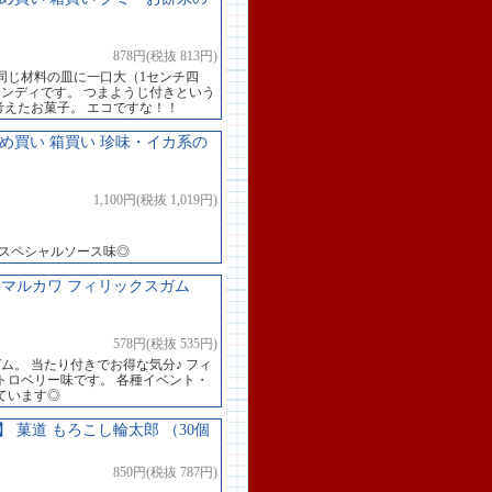
878円(税抜 813円)
同じ材料の皿に一口大（1センチ四
ャンディです。 つまようじ付きという
考えたお菓子。 エコですな！！
とめ買い 箱買い 珍味・イカ系の
1,100円(税抜 1,019円)
つスペシャルソース味◎
マルカワ フィリックスガム
578円(税抜 535円)
ム。 当たり付きでお得な気分♪ フィ
トロベリー味です。 各種イベント・
ています◎
菓道 もろこし輪太郎 （30個
850円(税抜 787円)