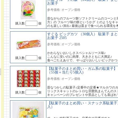
お菓子
参考価格: オープン価格
昔ながらのフルーツ餅ソフトクリームのコーンと
方）の フルーツ味の餅というかグ ミのようなキ
購入数
個
のも楽しい演出♪ 最後は皿まで食べられる環境を
すぐる ビッグカツ （30個入） 駄菓子 ま
お菓子 2505
参考価格: オープン価格
かわらないおいしさスペシャルソース味♪
こんなに安いのに肉厚、大きさともに大満足♪
購入数
個
食べごたえありで、 やっぱりおいしいビッグか
【駄菓子のまとめ買い・ガム系の駄菓子】 
（55個＋当たり5個入)
参考価格: オープン価格
昔なつかしの駄菓子♪定番中の定番★マルカワのガ
リックスキャットのレトロな雰囲気まんてんのス
購入数
個
キャンペーンのプレゼントや景品としても喜ばれ
【駄菓子のまとめ買い・スナック系駄菓子】 
入）