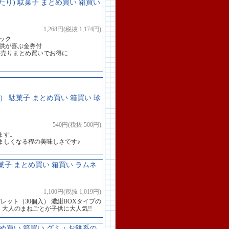
たり) 駄菓子 まとめ買い 箱買い
1,268円(税抜 1,174円)
ック
子供が喜ぶ金券付
箱売りまとめ買いでお得に
） 駄菓子 まとめ買い 箱買い 珍
540円(税抜 500円)
ます。
ましくなる程の美味しさです♪
菓子 まとめ買い 箱買い ラムネ
1,100円(税抜 1,019円)
ット（30個入） 濃紺BOXタイプの
、大人のまねごとが子供に大人気!!
とめ買い 箱買い グミ・お餅系の