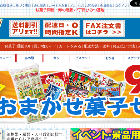
商取引法に基づく表記
|
会社案内
|
カートをみる
|
メルマガ
|
お問合せ
|
会員登録
|
ログイン
|
駄菓子問屋・卸の通販 - 2丁目ひみつ基地
お菓子 通販TOP
|
買い物ガイド
|
カートをみる
|
配送方法・送料
|
お支払い方法
|