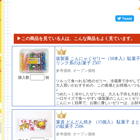
▶この商品を見ている人は、こんな商品もよく見ています。
坂製菓 こんにゃくゼリー（50本入）駄菓子
リンク系のお菓子 2507
参考価格: オープン価格
購入数
個
ツルって食べれる5色のゼリー。冷蔵庫で冷やし
大人買いがおすすめの、この食感とお得感♪いつ
♪
つめた～く冷やしたゼリーは、大人も子供も大好
一口サイズで食べ やすい坂製菓のこんにゃくゼリ
こんにゃく効果で、お腹に優しいゼリーは、お財
菓道 どんどん焼き （15個入） 駄菓子 
の駄菓子 2506
参考価格: オープン価格