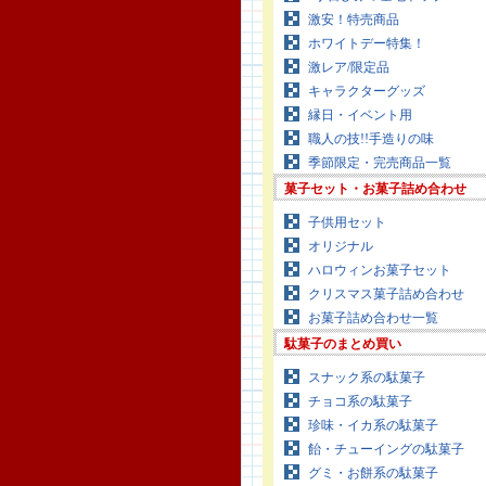
激安！特売商品
ホワイトデー特集！
激レア/限定品
キャラクターグッズ
縁日・イベント用
職人の技!!手造りの味
季節限定・完売商品一覧
菓子セット・お菓子詰め合わせ
子供用セット
オリジナル
ハロウィンお菓子セット
クリスマス菓子詰め合わせ
お菓子詰め合わせ一覧
駄菓子のまとめ買い
スナック系の駄菓子
チョコ系の駄菓子
珍味・イカ系の駄菓子
飴・チューイングの駄菓子
グミ・お餅系の駄菓子