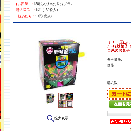
内 容 量 :
150粒入り当たり分プラス
購入単位 :
1箱（150粒入）
1粒あたり :
8.3円(税抜)
リリー 玉出し 
たり) 駄菓子
ロ系のお菓子
参考価格:
価格:
購入数:
拡大表示