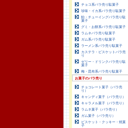
チョコ系バラ売り駄菓子
珍味・イカ系バラ売り駄菓子
飴・チューイングバラ売り駄
菓子
グミ・お餅系バラ売り駄菓子
ラムネバラ売り駄菓子
ガム系バラ売り駄菓子
ラーメン系バラ売り駄菓子
カステラ・ビスケットバラ売
り
ゼリー・ドリンクバラ売り駄
菓子
梅・昆布系バラ売り駄菓子
お菓子のバラ売り
チョコレート菓子（バラ売
り）
キャンディ菓子（バラ売り）
キャラメル菓子（バラ売り）
ラムネ菓子（バラ売り）
ガム菓子（バラ売り）
ビスケット・クッキー・焼菓
子