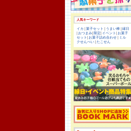
人気キーワード
イカ
|
菓子セット
|
うまい棒
|
縁日
|
おつまみ
|
限定
|
イベント
|
お菓子
セット
|
お菓子詰め合わせ
|
ミル
クせんべい
|
たこせん