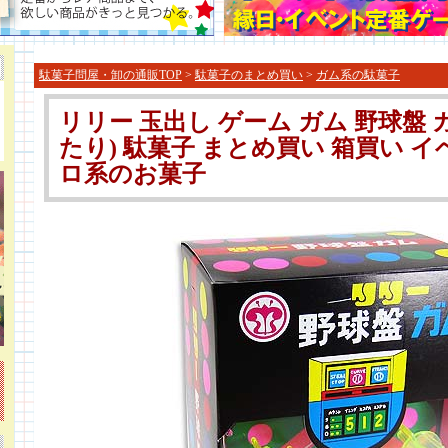
駄菓子問屋・卸の通販TOP
>
駄菓子のまとめ買い
>
ガム系の駄菓子
リリー 玉出し ゲーム ガム 野球盤 ガム 
たり) 駄菓子 まとめ買い 箱買い 
ロ系のお菓子