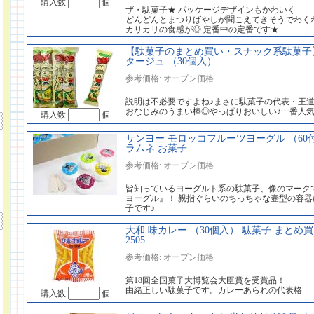
購入数
個
ザ・駄菓子★ パッケージデザインもかわいく
どんどんとまつりばやしが聞こえてきそうでわく
カリカリの食感が◎ 定番中の定番です★
【駄菓子のまとめ買い・スナック系駄菓子】
タージュ （30個入）
参考価格: オープン価格
説明は不必要ですよね♪まさに駄菓子の代表・王
おなじみのうまい棒◎やっぱりおいしい♪一番人
購入数
個
サンヨー モロッコフルーツヨーグル （60
ラムネ お菓子
参考価格: オープン価格
皆知っているヨーグルト系の駄菓子、像のマーク
ヨーグル』！ 親指ぐらいのちっちゃな壷型の容
子です♪
大和 味カレー （30個入） 駄菓子 まとめ
2505
参考価格: オープン価格
第18回全国菓子大博覧会大臣賞を受賞品！
由緒正しい駄菓子です。カレーあられの代表格
購入数
個