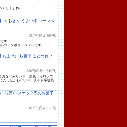
わくしますね♪
 やおきん うまい棒 コーンポ
389円(税抜 360円)
道です
気のコーンポタージュ味です。
付 おまけ） 駄菓子 まとめ買い
1,780円(税抜 1,648円)
でおなじみサンヨー製菓『モロッコ
器に入ったかわいいヨーグルト系駄菓
買い 箱買い スナック系のお菓子
876円(税抜 811円)