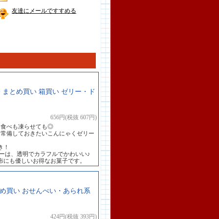
友達にメールですすめる
 まとめ買い 箱買い ゼリー・ド
656円(税抜 607円)
て食べも凍らせても◎
も常備しておきたいこんにゃくゼリー
き！
ーは、透明でカラフルでかわいい♪
布にも優しいお得なお菓子です。
まとめ買い おせんべい・あられ系
424円(税抜 393円)