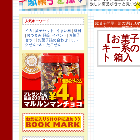
人気キーワード
駄菓子問屋・卸の通販TOP
ト・クッキー・焼菓子
>
イカ
|
菓子セット
|
うまい棒
|
縁日
|
おつまみ
|
限定
|
イベント
|
お菓子
【お菓子
セット
|
お菓子詰め合わせ
|
ミル
クせんべい
|
たこせん
キー系の
ト 箱入 