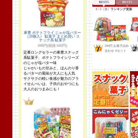
東豊 ポテトフライ じゃが塩バター
（20個入） 駄菓子 まとめ買い ス
ナック系 駄菓子
698円(税抜 646円)
定番ロングセラーの東豊スナック
系駄菓子、ポテトフライシリーズ
のじゃが塩バター味
じゃがいもの甘みと、ほんのり香
るバターの風味が大人にも人気
サクサクの軽い食感が魅力のフラ
イせんべいは、子供のおやつにも
大人のおつまみにも！