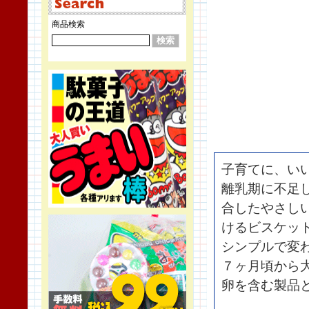
商品検索
子育てに、い
離乳期に不足
合したやさし
けるビスケット
シンプルで変
７ヶ月頃から
卵を含む製品