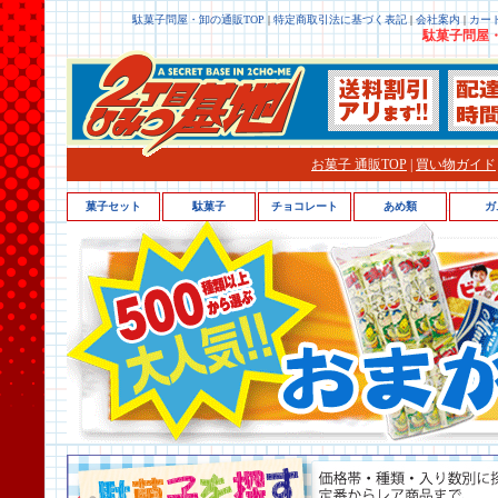
駄菓子問屋・卸の通販TOP
|
特定商取引法に基づく表記
|
会社案内
|
カー
駄菓子問屋・
お菓子 通販TOP
|
買い物ガイド