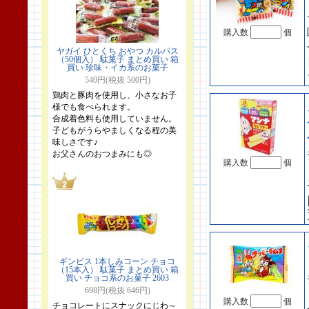
購入数
個
ヤガイ ひとくち おやつ カルパス
（50個入） 駄菓子 まとめ買い 箱
買い 珍味・イカ系のお菓子
540円(税抜 500円)
鶏肉と豚肉を使用し、小さなお子
様でも食べられます。
合成着色料も使用していません。
子どもがうらやましくなる程の美
味しさです♪
お父さんのおつまみにも◎
購入数
個
ギンビス 1本しみコーン チョコ
（15本入） 駄菓子 まとめ買い 箱
買い チョコ系のお菓子 2603
698円(税抜 646円)
購入数
個
チョコレートにスナックにじわ～