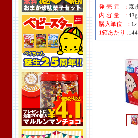
発 売 元 :
森
内 容 量 :
43
購入単位 :
1
1箱あたり :
14