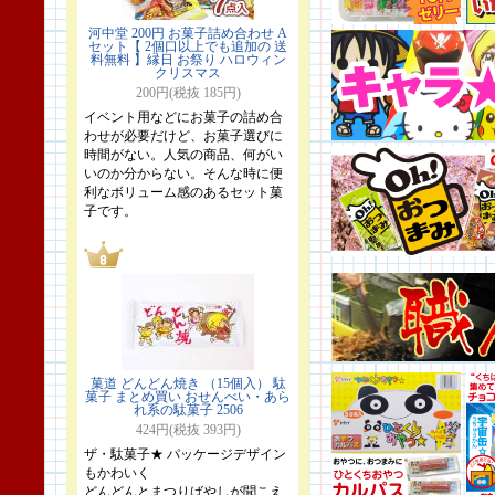
河中堂 200円 お菓子詰め合わせ A
セット【 2個口以上でも追加の 送
料無料 】縁日 お祭り ハロウィン
クリスマス
200円(税抜 185円)
イベント用などにお菓子の詰め合
わせが必要だけど、お菓子選びに
時間がない。人気の商品、何がい
いのか分からない。そんな時に便
利なボリューム感のあるセット菓
子です。
菓道 どんどん焼き （15個入） 駄
菓子 まとめ買い おせんべい・あら
れ系の駄菓子 2506
424円(税抜 393円)
ザ・駄菓子★ パッケージデザイン
もかわいく
どんどんとまつりばやしが聞こえ