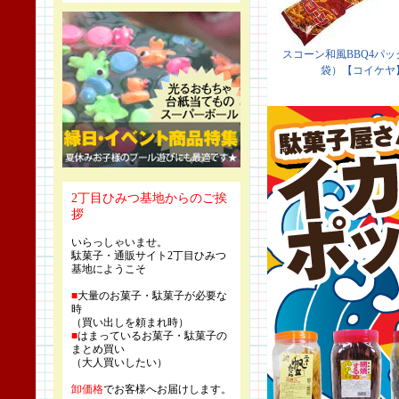
2丁目ひみつ基地からのご挨
拶
いらっしゃいませ。
駄菓子・通販サイト2丁目ひみつ
基地にようこそ
■
大量のお菓子・駄菓子が必要な
時
（買い出しを頼まれ時）
■
はまっているお菓子・駄菓子の
まとめ買い
（大人買いしたい）
卸価格
でお客様へお届けします。