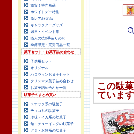
激安！特売商品
ホワイトデー特集！
激レア/限定品
キャラクターグッズ
縁日・イベント用
職人の技!!手造りの味
季節限定・完売商品一覧
菓子セット・お菓子詰め合わせ
子供用セット
オリジナル
ハロウィンお菓子セット
クリスマス菓子詰め合わせ
この駄菓
お菓子詰め合わせ一覧
ていま
駄菓子のまとめ買い
スナック系の駄菓子
チョコ系の駄菓子
珍味・イカ系の駄菓子
飴・チューイングの駄菓子
グミ・お餅系の駄菓子