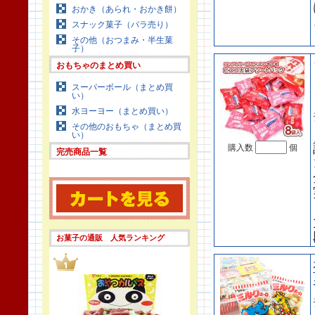
おかき（あられ・おかき餅）
スナック菓子（バラ売り）
その他（おつまみ・半生菓
子）
おもちゃのまとめ買い
スーパーボール（まとめ買
い）
水ヨーヨー（まとめ買い）
その他のおもちゃ（まとめ買
い）
購入数
個
完売商品一覧
お菓子の通販 人気ランキング