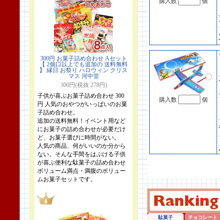
購入数
個
300円 お菓子詰め合わせ Aセット
【 2個口以上でも追加の 送料無料
】 縁日 お祭り ハロウィン クリス
マス 河中堂
300円(税抜 278円)
子供が喜ぶお菓子詰め合わせ 300
購入数
個
円 人気のおやつがいっぱいのお菓
子詰め合わせ。
追加の送料無料！イベント用など
にお菓子の詰め合わせが必要だけ
ど、お菓子選びに時間がない。
人気の商品、何がいいのか分から
ない。そんな手間をはぶける子供
が喜ぶ便利な駄菓子の詰め合わせ
ボリューム満点・満腹のボリュー
ムお菓子セットです。