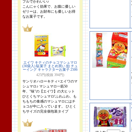
フルでかわいい♪
こんにゃく効果で、お腹に優しい
ゼリーは、お財布にも優しいお得
なお菓子です。
エイワ キティのチョコマシュマロ
(30袋入) 駄菓子 まとめ買い 飴 チュ
ーイング キャラクターお菓子 2506
425円(税抜 394円)
サンリオハローキティ×エイワのマ
シュマロ♪ マシュマロ一筋50
年、"味"の【エイワ】の大ヒット
ひとくちマシュマロ!ふわふわ、も
ちもちの食感のマシュマロにはチ
ョコが中に入っています。 ひとく
ちサイズの完全個包装タイプ