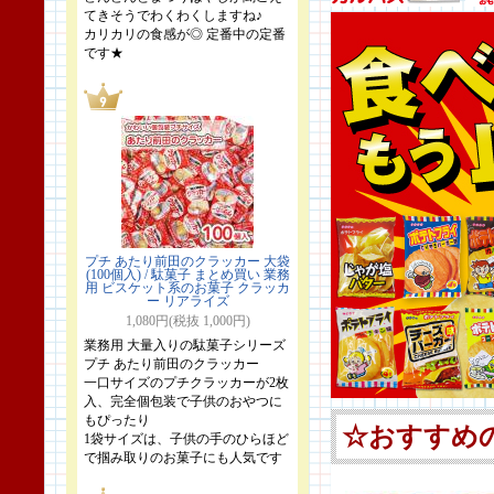
てきそうでわくわくしますね♪
カリカリの食感が◎ 定番中の定番
です★
プチ あたり前田のクラッカー 大袋
(100個入) / 駄菓子 まとめ買い 業務
用 ビスケット系のお菓子 クラッカ
ー リアライズ
1,080円(税抜 1,000円)
業務用 大量入りの駄菓子シリーズ
プチ あたり前田のクラッカー
一口サイズのプチクラッカーが2枚
入、完全個包装で子供のおやつに
もぴったり
1袋サイズは、子供の手のひらほど
で掴み取りのお菓子にも人気です