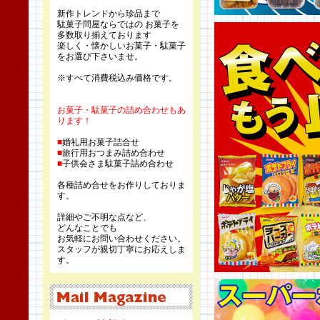
新作トレンドから珍品まで
駄菓子問屋ならではの お菓子を
多数取り揃えております
楽しく・懐かしいお菓子・駄菓子
をお選び下さいませ。
※すべて消費税込み価格です。
お菓子・駄菓子の詰め合わせもあ
ります！
■
婚礼用お菓子詰合せ
■
旅行用おつまみ詰め合わせ
■
子供会さま駄菓子詰め合わせ
各種詰め合せをお作りしておりま
す。
詳細やご不明な点など、
どんなことでも
お気軽にお問い合わせください。
スタッフが親切丁寧にお応えしま
す。