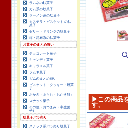
ラムネの駄菓子
ガム系の駄菓子
ラーメン系の駄菓子
カステラ・ビスケット の駄
菓子
ゼリー・ドリンクの駄菓子
梅・昆布系の駄菓子
お菓子のまとめ買い
チョコレート菓子
キャンディ菓子
キャラメル菓子
ラムネ菓子
ガムのまとめ買い
ビスケット・クッキー・焼菓
子
おかき（あられ・おかき餅）
▶この商品
スナック菓子
す。
その他（おつまみ・半生菓
子）
駄菓子バラ売り
スナック系バラ売り駄菓子