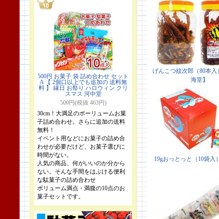
500円 お菓子 袋 詰め合わせ セット
A 【 2個口以上でも追加の 送料無
料 】 縁日 お祭り ハロウィン クリ
スマス 河中堂
500円(税抜 463円)
30cm！大満足のボーリュームお菓
子詰め合わせ。さらに追加の送料
無料！
イベント用などにお菓子の詰め合
わせが必要だけど、お菓子選びに
時間がない。
人気の商品、何がいいのか分から
ない。そんな手間をはぶける便利
な駄菓子の詰め合わせ
ボリューム満点・満腹の10点のお
菓子セットです。