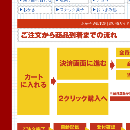
▶おかき
▶スナック菓子
▶おつまみ他
お菓子 通販TOP
|
買い物ガイド