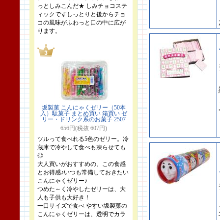
っとしみこんだ★ しみチョコステ
ィックですしっとりと後からチョ
コの風味がふわっと口の中に広が
ります。
坂製菓 こんにゃくゼリー（50本
入）駄菓子 まとめ買い 箱買い ゼ
リー・ドリンク系のお菓子 2507
656円(税抜 607円)
ツルって食べれる5色のゼリー。冷
蔵庫で冷やして食べも凍らせても
◎
大人買いがおすすめの、この食感
とお得感♪いつも常備しておきたい
こんにゃくゼリー♪
つめた～く冷やしたゼリーは、大
人も子供も大好き！
一口サイズで食べ やすい坂製菓の
こんにゃくゼリーは、透明でカラ