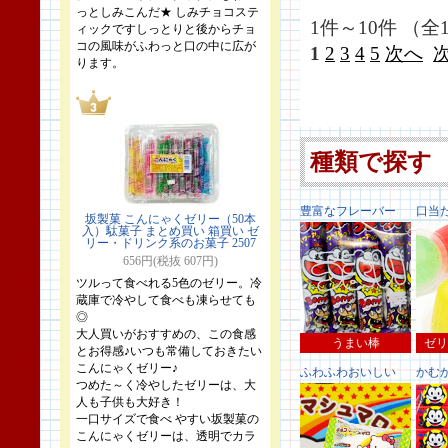
っとしみこんだ★ しみチョコステ
1件～10件 （全1
ィックですしっとりと後からチョ
コの風味がふわっと口の中に広が
1
2
3
4
5
次へ
ります。
種類で探す
豊富なフレーバー
口当
坂製菓 こんにゃくゼリー（50本
入）駄菓子 まとめ買い 箱買い ゼ
リー・ドリンク系のお菓子 2507
656円(税抜 607円)
ツルって食べれる5色のゼリー。冷
蔵庫で冷やして食べも凍らせても
◎
大人買いがおすすめの、この食感
うまい棒
ゼリ
とお得感♪いつも常備しておきたい
こんにゃくゼリー♪
ふわふわおいしい
かむ
つめた～く冷やしたゼリーは、大
人も子供も大好き！
一口サイズで食べ やすい坂製菓の
こんにゃくゼリーは、透明でカラ