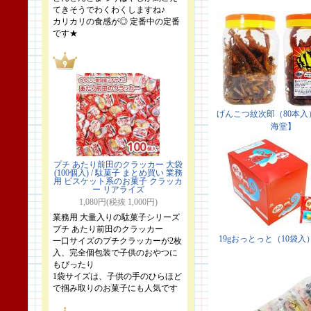
てきそうでわくわくしますね♪
カリカリの食感が◎ 定番中の定番
です★
プチ あたり前田のクラッカー 大袋
(100個入) / 駄菓子 まとめ買い 業務
用 ビスケット系のお菓子 クラッカ
ー リアライズ
1,080円(税抜 1,000円)
業務用 大量入りの駄菓子シリーズ
プチ あたり前田のクラッカー
一口サイズのプチクラッカーが2枚
入、完全個包装で子供のおやつに
もぴったり
1袋サイズは、子供の手のひらほど
で掴み取りのお菓子にも人気です