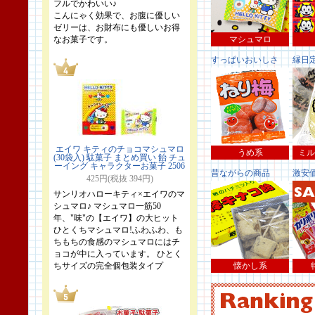
フルでかわいい♪
こんにゃく効果で、お腹に優しい
ゼリーは、お財布にも優しいお得
なお菓子です。
マシュマロ
すっぱいおいしさ
縁日
エイワ キティのチョコマシュマロ
うめ系
ミル
(30袋入) 駄菓子 まとめ買い 飴 チュ
ーイング キャラクターお菓子 2506
昔ながらの商品
激安
425円(税抜 394円)
サンリオハローキティ×エイワのマ
シュマロ♪ マシュマロ一筋50
年、"味"の【エイワ】の大ヒット
ひとくちマシュマロ!ふわふわ、も
ちもちの食感のマシュマロにはチ
ョコが中に入っています。 ひとく
ちサイズの完全個包装タイプ
懐かし系