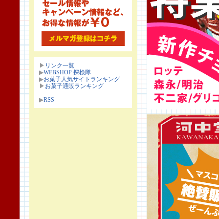
▶
リンク一覧
▶
WEBSHOP 探検隊
▶
お菓子人気サイトランキング
▶
お菓子通販ランキング
▶
RSS