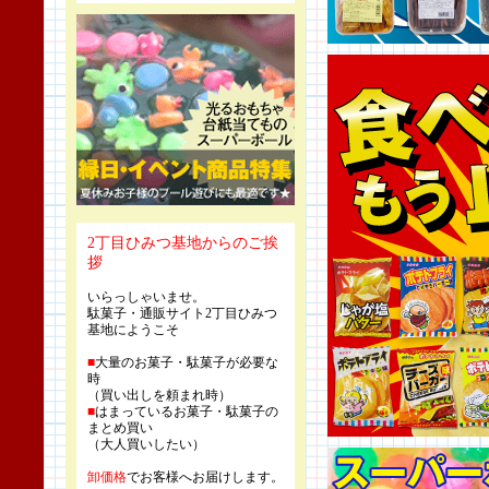
2丁目ひみつ基地からのご挨
拶
いらっしゃいませ。
駄菓子・通販サイト2丁目ひみつ
基地にようこそ
■
大量のお菓子・駄菓子が必要な
時
（買い出しを頼まれ時）
■
はまっているお菓子・駄菓子の
まとめ買い
（大人買いしたい）
卸価格
でお客様へお届けします。