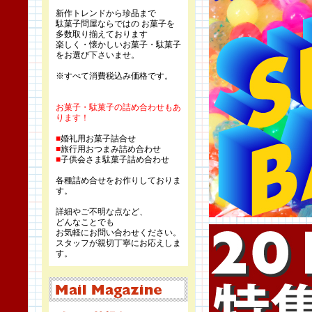
新作トレンドから珍品まで
駄菓子問屋ならではの お菓子を
多数取り揃えております
楽しく・懐かしいお菓子・駄菓子
をお選び下さいませ。
※すべて消費税込み価格です。
お菓子・駄菓子の詰め合わせもあ
ります！
■
婚礼用お菓子詰合せ
■
旅行用おつまみ詰め合わせ
■
子供会さま駄菓子詰め合わせ
各種詰め合せをお作りしておりま
す。
詳細やご不明な点など、
どんなことでも
お気軽にお問い合わせください。
スタッフが親切丁寧にお応えしま
す。