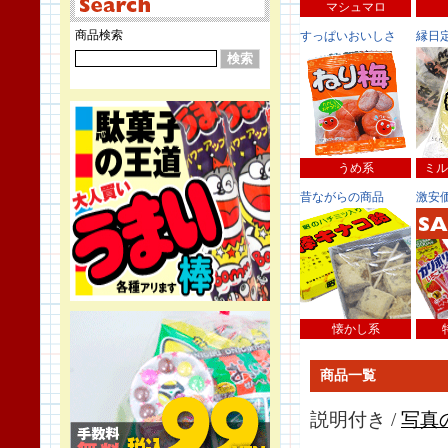
マシュマロ
商品検索
すっぱいおいしさ
縁日
うめ系
ミル
昔ながらの商品
激安
懐かし系
商品一覧
説明付き /
写真