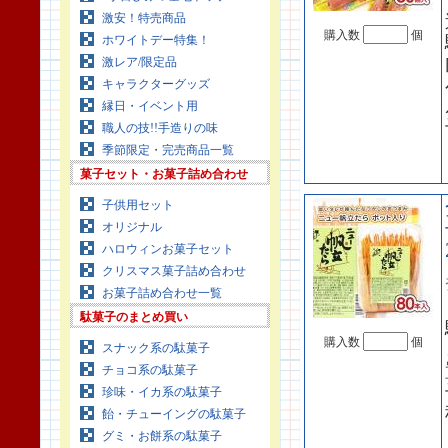
激安！特売商品
購入数
個
ホワイトデー特集！
激レア/限定品
キャラクターグッズ
縁日・イベント用
職人の技!!手造りの味
季節限定・完売商品一覧
菓子セット・お菓子詰め合わせ
子供用セット
オリジナル
ハロウィンお菓子セット
クリスマス菓子詰め合わせ
お菓子詰め合わせ一覧
駄菓子のまとめ買い
購入数
個
スナック系の駄菓子
チョコ系の駄菓子
珍味・イカ系の駄菓子
飴・チューイングの駄菓子
グミ・お餅系の駄菓子