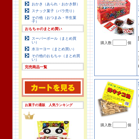
おかき（あられ・おかき餅）
スナック菓子（バラ売り）
その他（おつまみ・半生菓
子）
おもちゃのまとめ買い
スーパーボール（まとめ買
い）
購入数
個
水ヨーヨー（まとめ買い）
その他のおもちゃ（まとめ買
い）
完売商品一覧
お菓子の通販 人気ランキング
購入数
個