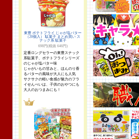
東豊 ポテトフライ じゃが塩バター
（20個入） 駄菓子 まとめ買い ス
ナック系 駄菓子
698円(税抜 646円)
定番ロングセラーの東豊スナック
系駄菓子、ポテトフライシリーズ
のじゃが塩バター味
じゃがいもの甘みと、ほんのり香
るバターの風味が大人にも人気
サクサクの軽い食感が魅力のフラ
イせんべいは、子供のおやつにも
大人のおつまみにも！