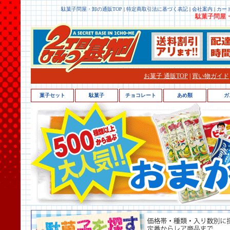
駄菓子問屋・卸の通販TOP
|
特定商取引法に基づく表記
|
会社案内
|
カー
駄菓子問屋・
お菓子 通販TOP
|
買い物ガイド