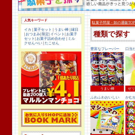
人気キーワード
駄菓子問屋・卸の通販TOP
イカ
|
菓子セット
|
うまい棒
|
縁日
種類で探す
|
おつまみ
|
限定
|
イベント
|
お菓子
セット
|
お菓子詰め合わせ
|
ミル
クせんべい
|
たこせん
豊富なフレーバー
口当
うまい棒
ゼリ
ふわふわおいしい
かむ