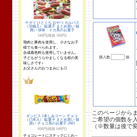
ヤガイ ひとくち おやつ カルパス
（50個入） 駄菓子 まとめ買い 箱
買い 珍味・イカ系のお菓子
540円(税抜 500円)
鶏肉と豚肉を使用し、小さなお子
様でも食べられます。
合成着色料も使用していません。
購入数
個
子どもがうらやましくなる程の美
味しさです♪
お父さんのおつまみにも◎
このページから
ギンビス 1本しみコーン チョコ
ご希望の個数を
（15本入） 駄菓子 まとめ買い 箱
買い チョコ系のお菓子 2603
（※数量は後で
698円(税抜 646円)
チョコレートにスナックにじわ～