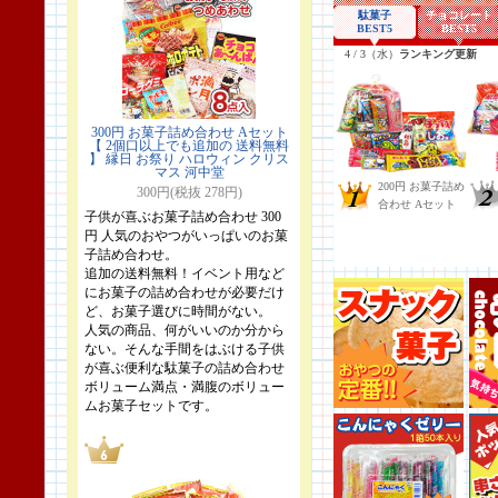
300円 お菓子詰め合わせ Aセット
【 2個口以上でも追加の 送料無料
】 縁日 お祭り ハロウィン クリス
マス 河中堂
300円(税抜 278円)
子供が喜ぶお菓子詰め合わせ 300
円 人気のおやつがいっぱいのお菓
子詰め合わせ。
追加の送料無料！イベント用など
にお菓子の詰め合わせが必要だけ
ど、お菓子選びに時間がない。
人気の商品、何がいいのか分から
ない。そんな手間をはぶける子供
が喜ぶ便利な駄菓子の詰め合わせ
ボリューム満点・満腹のボリュー
ムお菓子セットです。