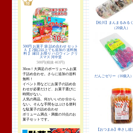
500円 お菓子 袋 詰め合わせ セット
A 【 2個口以上でも追加の 送料無
料 】 縁日 お祭り ハロウィン クリ
スマス 河中堂
500円(税抜 463円)
30cm！大満足のボーリュームお菓
子詰め合わせ。さらに追加の送料
無料！
イベント用などにお菓子の詰め合
わせが必要だけど、お菓子選びに
時間がない。
人気の商品、何がいいのか分から
ない。そんな手間をはぶける便利
な駄菓子の詰め合わせ
ボリューム満点・満腹の10点のお
菓子セットです。