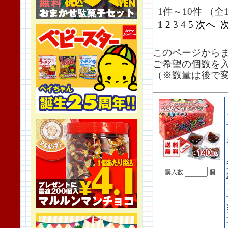
1件～10件 （全1
1
2
3
4
5
次へ
このページから
ご希望の個数を
（※数量は後で
購入数
個