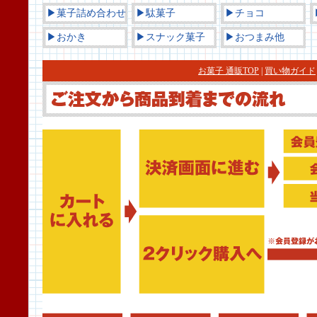
▶菓子詰め合わせ
▶駄菓子
▶チョコ
▶おかき
▶スナック菓子
▶おつまみ他
お菓子 通販TOP
|
買い物ガイド