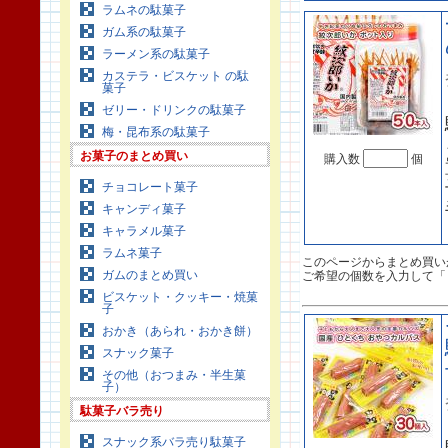
ラムネの駄菓子
ガム系の駄菓子
ラーメン系の駄菓子
カステラ・ビスケット の駄
菓子
ゼリー・ドリンクの駄菓子
梅・昆布系の駄菓子
お菓子のまとめ買い
購入数
個
チョコレート菓子
キャンディ菓子
キャラメル菓子
ラムネ菓子
このページからまとめ買い
ガムのまとめ買い
ご希望の個数を入力して「
ビスケット・クッキー・焼菓
子
おかき（あられ・おかき餅）
スナック菓子
その他（おつまみ・半生菓
子）
駄菓子バラ売り
スナック系バラ売り駄菓子