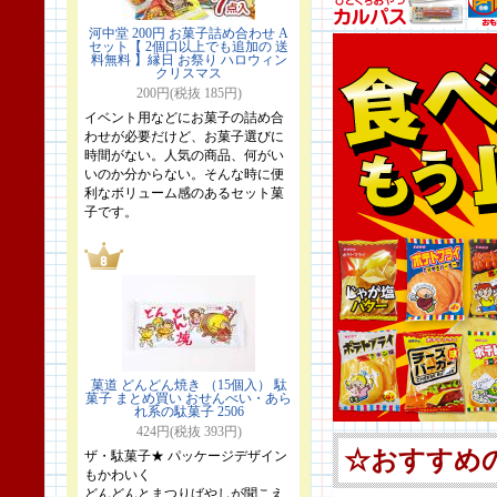
河中堂 200円 お菓子詰め合わせ A
セット【 2個口以上でも追加の 送
料無料 】縁日 お祭り ハロウィン
クリスマス
200円(税抜 185円)
イベント用などにお菓子の詰め合
わせが必要だけど、お菓子選びに
時間がない。人気の商品、何がい
いのか分からない。そんな時に便
利なボリューム感のあるセット菓
子です。
菓道 どんどん焼き （15個入） 駄
菓子 まとめ買い おせんべい・あら
れ系の駄菓子 2506
424円(税抜 393円)
ザ・駄菓子★ パッケージデザイン
もかわいく
どんどんとまつりばやしが聞こえ