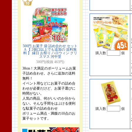
500円 お菓子 袋 詰め合わせ セット
A 【 2個口以上でも追加の 送料無
料 】 縁日 お祭り ハロウィン クリ
購入数
個
スマス 河中堂
500円(税抜 463円)
30cm！大満足のボーリュームお菓
子詰め合わせ。さらに追加の送料
無料！
イベント用などにお菓子の詰め合
わせが必要だけど、お菓子選びに
時間がない。
人気の商品、何がいいのか分から
ない。そんな手間をはぶける便利
な駄菓子の詰め合わせ
購入数
個
ボリューム満点・満腹の10点のお
菓子セットです。