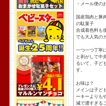
・メール便の
国産鶏肉と豚
の駄菓子
合成着色料も
でも大人気の
一つ一つ丁寧
と剥がして中
るいて、子ど
す。
お味は？
メインは子ど
ーキーよりも
減で濃すぎる