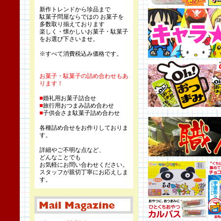
新作トレンドから珍品まで
駄菓子問屋ならではの お菓子を
多数取り揃えております
楽しく・懐かしいお菓子・駄菓子
をお選び下さいませ。
※すべて消費税込み価格です。
お菓子・駄菓子の詰め合わせもあ
ります！
■
婚礼用お菓子詰合せ
■
旅行用おつまみ詰め合わせ
■
子供会さま駄菓子詰め合わせ
各種詰め合せをお作りしておりま
す。
詳細やご不明な点など、
どんなことでも
お気軽にお問い合わせください。
スタッフが親切丁寧にお応えしま
す。