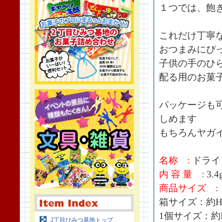
１つでは、飽
これだけ丁寧
おつまみにぴ
子供の手のひ
配る用のお菓
パッケージも
しめます
もちろんヤガ
名称 :
ドライ
内 容 量 :
3.4
商品サイズ :
箱サイズ：約H11
1個サイズ：約H2
2丁目ひみつ基地トップ