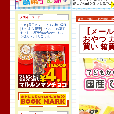
人気キーワード
駄菓子問屋・卸の通販TOP
イカ
|
菓子セット
|
うまい棒
|
縁日
|
おつまみ
|
限定
|
イベント
|
お菓子
【メール
セット
|
お菓子詰め合わせ
|
ミル
クせんべい
|
たこせん
おやつ カ
買い 箱買