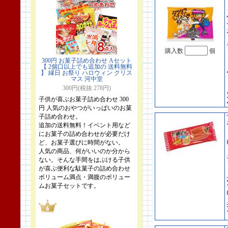
購入数
個
300円 お菓子詰め合わせ Aセット
【 2個口以上でも追加の 送料無料
】 縁日 お祭り ハロウィン クリス
マス 河中堂
300円(税抜 278円)
子供が喜ぶお菓子詰め合わせ 300
円 人気のおやつがいっぱいのお菓
子詰め合わせ。
追加の送料無料！イベント用など
にお菓子の詰め合わせが必要だけ
ど、お菓子選びに時間がない。
人気の商品、何がいいのか分から
ない。そんな手間をはぶける子供
が喜ぶ便利な駄菓子の詰め合わせ
ボリューム満点・満腹のボリュー
ムお菓子セットです。