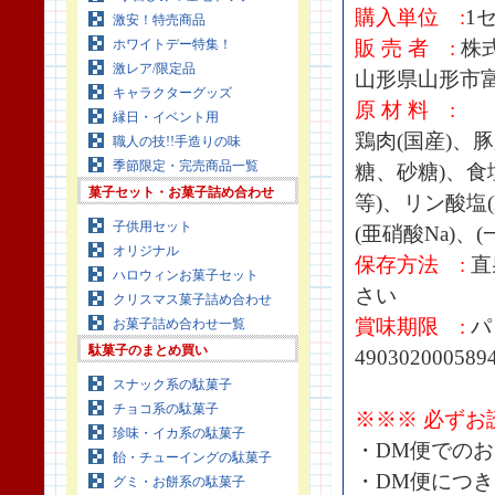
購入単位 :
1
激安！特売商品
ホワイトデー特集！
販 売 者 :
株
激レア/限定品
山形県山形市
キャラクターグッズ
原 材 料 :
縁日・イベント用
鶏肉(国産)、
職人の技!!手造りの味
季節限定・完売商品一覧
糖、砂糖)、食
菓子セット・お菓子詰め合わせ
等)、リン酸塩(
子供用セット
(亜硝酸Na)
オリジナル
保存方法 :
直
ハロウィンお菓子セット
さい
クリスマス菓子詰め合わせ
賞味期限 :
パ
お菓子詰め合わせ一覧
駄菓子のまとめ買い
490302000589
スナック系の駄菓子
チョコ系の駄菓子
※※※ 必ずお
珍味・イカ系の駄菓子
・DM便での
飴・チューイングの駄菓子
・DM便につ
グミ・お餅系の駄菓子