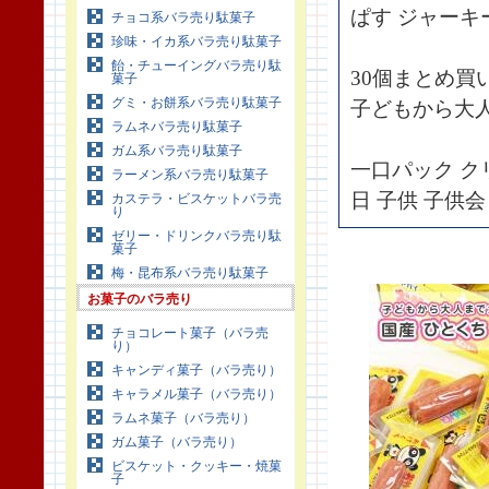
ぱす ジャーキ
チョコ系バラ売り駄菓子
珍味・イカ系バラ売り駄菓子
飴・チューイングバラ売り駄
30個まとめ買
菓子
グミ・お餅系バラ売り駄菓子
子どもから大
ラムネバラ売り駄菓子
ガム系バラ売り駄菓子
一口パック ク
ラーメン系バラ売り駄菓子
日 子供 子供会
カステラ・ビスケットバラ売
り
ゼリー・ドリンクバラ売り駄
菓子
梅・昆布系バラ売り駄菓子
お菓子のバラ売り
チョコレート菓子（バラ売
り）
キャンディ菓子（バラ売り）
キャラメル菓子（バラ売り）
ラムネ菓子（バラ売り）
ガム菓子（バラ売り）
ビスケット・クッキー・焼菓
子