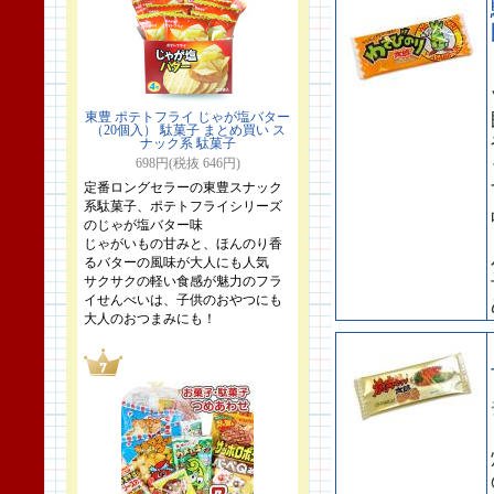
東豊 ポテトフライ じゃが塩バター
（20個入） 駄菓子 まとめ買い ス
ナック系 駄菓子
698円(税抜 646円)
定番ロングセラーの東豊スナック
系駄菓子、ポテトフライシリーズ
のじゃが塩バター味
じゃがいもの甘みと、ほんのり香
るバターの風味が大人にも人気
サクサクの軽い食感が魅力のフラ
イせんべいは、子供のおやつにも
大人のおつまみにも！