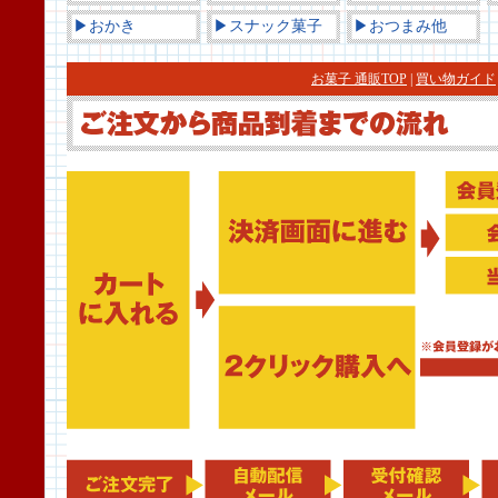
▶おかき
▶スナック菓子
▶おつまみ他
お菓子 通販TOP
|
買い物ガイド