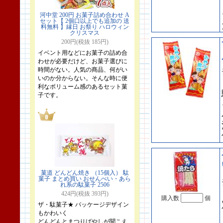
河中堂 200円 お菓子詰め合わせ A
セット【 2個口以上でも追加の 送
料無料 】縁日 お祭り ハロウィン
クリスマス
200円(税抜 185円)
イベント用などにお菓子の詰め合
わせが必要だけど、お菓子選びに
時間がない。人気の商品、何がい
いのか分からない。そんな時に便
利なボリューム感のあるセット菓
子です。
菓道 どんどん焼き （15個入） 駄
菓子 まとめ買い おせんべい・あら
れ系の駄菓子 2506
424円(税抜 393円)
購入数
個
ザ・駄菓子★ パッケージデザイン
もかわいく
どんどんとまつりばやしが聞こえ