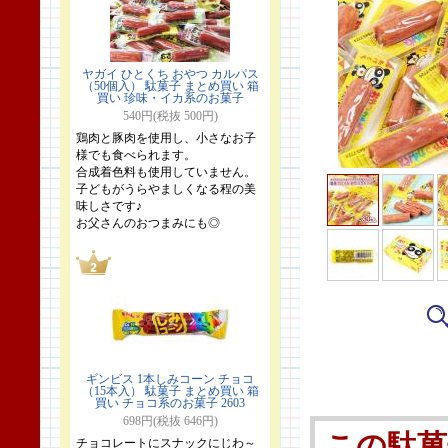
ヤガイ ひとくち おやつ カルパス
（50個入） 駄菓子 まとめ買い 箱
買い 珍味・イカ系のお菓子
540円(税抜 500円)
鶏肉と豚肉を使用し、小さなお子
様でも食べられます。
合成着色料も使用していません。
子どもがうらやましくなる程の美
味しさです♪
お父さんのおつまみにも◎
ギンビス 1本しみコーン チョコ
（15本入） 駄菓子 まとめ買い 箱
買い チョコ系のお菓子 2603
698円(税抜 646円)
この駄菓
チョコレートにスナックにじわ～