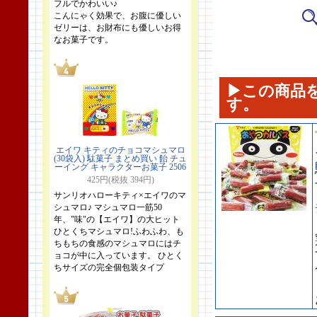
フルでかわいい♪
こんにゃく効果で、お腹に優しい
ゼリーは、お財布にも優しいお得
なお菓子です。
▶この商品
す。
エイワ キティのチョコマシュマロ
(30袋入) 駄菓子 まとめ買い 飴 チュ
ーイング キャラクターお菓子 2506
425円(税抜 394円)
サンリオハローキティ×エイワのマ
シュマロ♪ マシュマロ一筋50
年、"味"の【エイワ】の大ヒット
ひとくちマシュマロ!ふわふわ、も
ちもちの食感のマシュマロにはチ
ョコが中に入っています。 ひとく
ちサイズの完全個包装タイプ