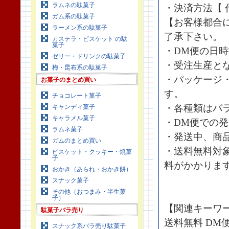
ラムネの駄菓子
・決済方法【 
ガム系の駄菓子
【お客様都合
ラーメン系の駄菓子
了承下さい。
カステラ・ビスケット の駄
菓子
・DM便の日
ゼリー・ドリンクの駄菓子
・受注生産と
梅・昆布系の駄菓子
・パッケージ
お菓子のまとめ買い
す。
チョコレート菓子
・各種類はバ
キャンディ菓子
キャラメル菓子
・DM便での
ラムネ菓子
・発送中、商
ガムのまとめ買い
・送料無料対
ビスケット・クッキー・焼菓
子
料がかかりま
おかき（あられ・おかき餅）
スナック菓子
その他（おつまみ・半生菓
子）
【関連キーワ
駄菓子バラ売り
送料無料 DM
スナック系バラ売り駄菓子