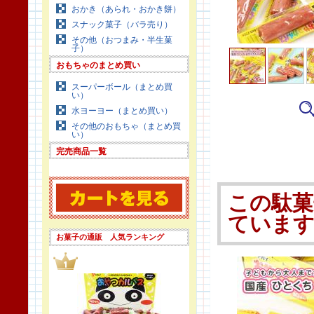
おかき（あられ・おかき餅）
スナック菓子（バラ売り）
その他（おつまみ・半生菓
子）
おもちゃのまとめ買い
スーパーボール（まとめ買
い）
水ヨーヨー（まとめ買い）
その他のおもちゃ（まとめ買
い）
完売商品一覧
この駄菓
ていま
お菓子の通販 人気ランキング