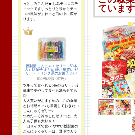
っとしみこんだ★ しみチョコステ
ていま
ィックですしっとりと後からチョ
コの風味がふわっと口の中に広が
ります。
坂製菓 こんにゃくゼリー（50本
入）駄菓子 まとめ買い 箱買い ゼ
リー・ドリンク系のお菓子 2507
656円(税抜 607円)
ツルって食べれる5色のゼリー。冷
蔵庫で冷やして食べも凍らせても
◎
大人買いがおすすめの、この食感
とお得感♪いつも常備しておきたい
こんにゃくゼリー♪
つめた～く冷やしたゼリーは、大
人も子供も大好き！
一口サイズで食べ やすい坂製菓の
こんにゃくゼリーは、透明でカラ