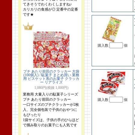
てきそうでわくわくしますね♪
カリカリの食感が◎ 定番中の定番
です★
購入数
個
プチ あたり前田のクラッカー 大袋
(100個入) / 駄菓子 まとめ買い 業務
用 ビスケット系のお菓子 クラッカ
ー リアライズ
1,080円(税抜 1,000円)
業務用 大量入りの駄菓子シリーズ
プチ あたり前田のクラッカー
購入数
個
一口サイズのプチクラッカーが2枚
入、完全個包装で子供のおやつに
もぴったり
1袋サイズは、子供の手のひらほど
で掴み取りのお菓子にも人気です