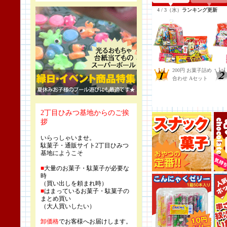
2丁目ひみつ基地からのご挨
拶
いらっしゃいませ。
駄菓子・通販サイト2丁目ひみつ
基地にようこそ
■
大量のお菓子・駄菓子が必要な
時
（買い出しを頼まれ時）
■
はまっているお菓子・駄菓子の
まとめ買い
（大人買いしたい）
卸価格
でお客様へお届けします。