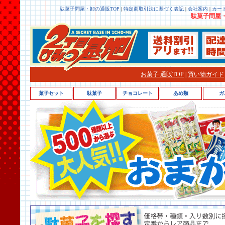
駄菓子問屋・卸の通販TOP
|
特定商取引法に基づく表記
|
会社案内
|
カー
駄菓子問屋・
お菓子 通販TOP
|
買い物ガイド