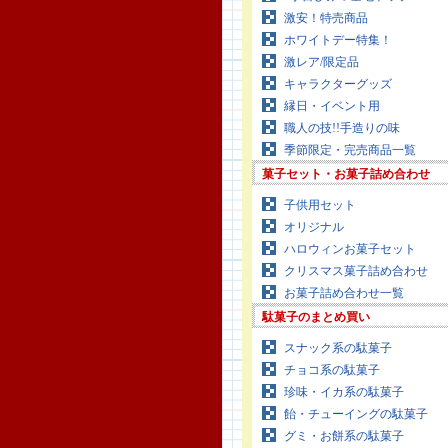
激安！特売商品
ホワイトデー特集！
激レア/限定品
キャラクターグッズ
縁日・イベント用
職人の技!!手造りの味
季節限定・完売商品一覧
菓子セット・お菓子詰め合わせ
子供用セット
オリジナル
ハロウィンお菓子セット
クリスマス菓子詰め合わせ
お菓子詰め合わせ一覧
駄菓子のまとめ買い
スナック系の駄菓子
チョコ系の駄菓子
珍味・イカ系の駄菓子
飴・チューイングの駄菓子
グミ・お餅系の駄菓子