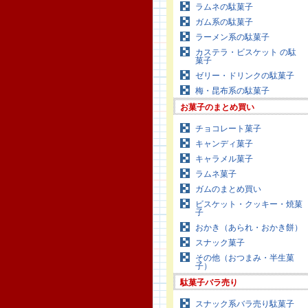
ラムネの駄菓子
ガム系の駄菓子
ラーメン系の駄菓子
カステラ・ビスケット の駄
菓子
ゼリー・ドリンクの駄菓子
梅・昆布系の駄菓子
お菓子のまとめ買い
チョコレート菓子
キャンディ菓子
キャラメル菓子
ラムネ菓子
ガムのまとめ買い
ビスケット・クッキー・焼菓
子
おかき（あられ・おかき餅）
スナック菓子
その他（おつまみ・半生菓
子）
駄菓子バラ売り
スナック系バラ売り駄菓子