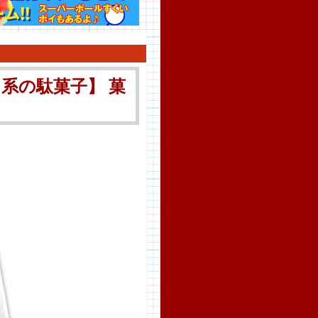
系の駄菓子】 菓