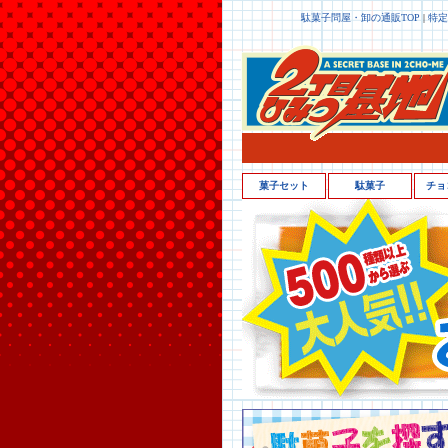
駄菓子問屋・卸の通販TOP
|
特定