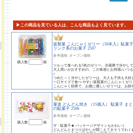
▶この商品を見ている人は、こんな商品もよく見ています。
坂製菓 こんにゃくゼリー（50本入）駄菓子
リンク系のお菓子 2507
参考価格: オープン価格
購入数
個
ツルって食べれる5色のゼリー。冷蔵庫で冷やし
大人買いがおすすめの、この食感とお得感♪いつ
♪
つめた～く冷やしたゼリーは、大人も子供も大好
一口サイズで食べ やすい坂製菓のこんにゃくゼリ
こんにゃく効果で、お腹に優しいゼリーは、お財
菓道 どんどん焼き （15個入） 駄菓子 
の駄菓子 2506
参考価格: オープン価格
購入数
個
ザ・駄菓子★ パッケージデザインもかわいく
どんどんとまつりばやしが聞こえてきそうでわく