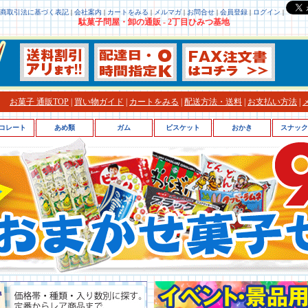
商取引法に基づく表記
|
会社案内
|
カートをみる
|
メルマガ
|
お問合せ
|
会員登録
|
ログイン
|
駄菓子問屋・卸の通販 - 2丁目ひみつ基地
お菓子 通販TOP
|
買い物ガイド
|
カートをみる
|
配送方法・送料
|
お支払い方法
|