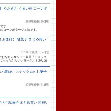
 やおきん うまい棒 コーンポ
389円(税抜 360円)
道です
気のコーンポタージュ味です。
付 おまけ） 駄菓子 まとめ買い
1,780円(税抜 1,648円)
でおなじみサンヨー製菓『モロッコ
器に入ったかわいいヨーグルト系駄菓
買い 箱買い スナック系のお菓子
876円(税抜 811円)
たり) 駄菓子 まとめ買い 箱買い