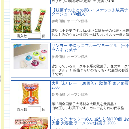
カリカリの食感が◎ 定番中の定番です★
【駄菓子のまとめ買い・スナック系駄菓子】
タージュ （30個入）
参考価格: オープン価格
説明は不必要ですよね♪まさに駄菓子の代表・王
おなじみのうまい棒◎やっぱりおいしい♪一番人
購入数
個
サンヨー モロッコフルーツヨーグル （60
ラムネ お菓子
参考価格: オープン価格
皆知っているヨーグルト系の駄菓子、像のマーク
ヨーグル』！ 親指ぐらいのちっちゃな壷型の容
子です♪
大和 味カレー （30個入） 駄菓子 まとめ
2505
参考価格: オープン価格
第18回全国菓子大博覧会大臣賞を受賞品！
由緒正しい駄菓子です。カレーあられの代表格
購入数
個
ジャック ヤッターめん 当たり付(100個+あ
大量 大容量 ラーメンのお菓子 2606