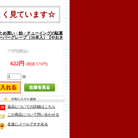
よく見ています☆
とめ買い・飴・チューイングの駄菓
ーパーグレープ（36本入）【やおき
778円(税込)
622円
(税抜 576円)
個
返品についての詳細はこちら
この商品について問い合わせる
友達にメールですすめる