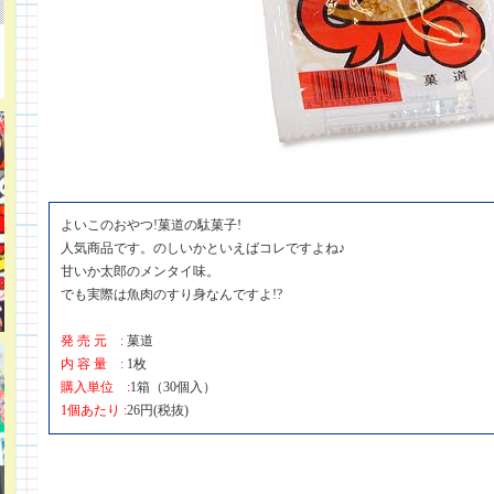
よいこのおやつ!菓道の駄菓子!
人気商品です。のしいかといえばコレですよね♪
甘いか太郎のメンタイ味。
でも実際は魚肉のすり身なんですよ!?
発 売 元 :
菓道
内 容 量 :
1枚
購入単位 :
1箱（30個入）
1個あたり :
26円(税抜)