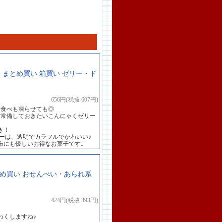
 まとめ買い 箱買い ゼリー・ド
656円(税抜 607円)
て食べも凍らせても◎
も常備しておきたいこんにゃくゼリー
き！
ーは、透明でカラフルでかわいい♪
布にも優しいお得なお菓子です。
まとめ買い おせんべい・あられ系
424円(税抜 393円)
わくしますね♪