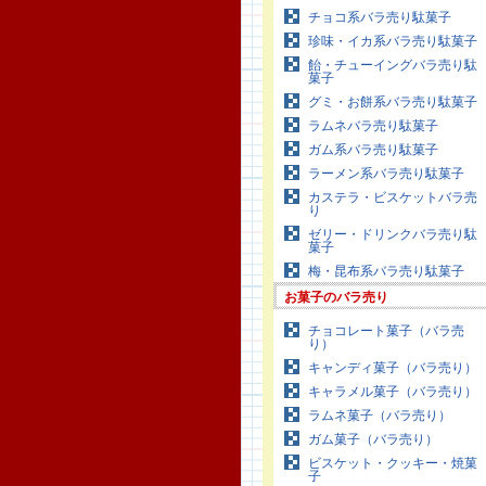
チョコ系バラ売り駄菓子
珍味・イカ系バラ売り駄菓子
飴・チューイングバラ売り駄
菓子
グミ・お餅系バラ売り駄菓子
ラムネバラ売り駄菓子
ガム系バラ売り駄菓子
ラーメン系バラ売り駄菓子
カステラ・ビスケットバラ売
り
ゼリー・ドリンクバラ売り駄
菓子
梅・昆布系バラ売り駄菓子
お菓子のバラ売り
チョコレート菓子（バラ売
り）
キャンディ菓子（バラ売り）
キャラメル菓子（バラ売り）
ラムネ菓子（バラ売り）
ガム菓子（バラ売り）
ビスケット・クッキー・焼菓
子