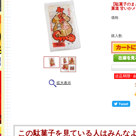
【駄菓子のま
菓道 甘いかメ
価格:
購入数:
拡大表示
この駄菓子を見ている人はみんな