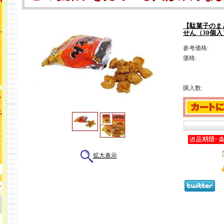
【駄菓子のま
せん（30個
参考価格:
価格:
購入数:
拡大表示