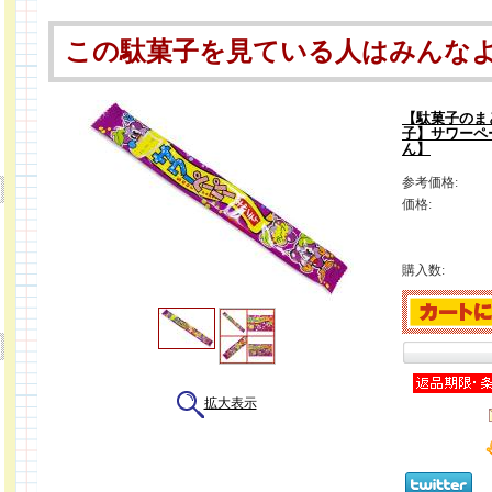
この駄菓子を見ている人はみんな
【駄菓子のま
子】サワーペ
ん】
参考価格:
価格:
購入数:
拡大表示