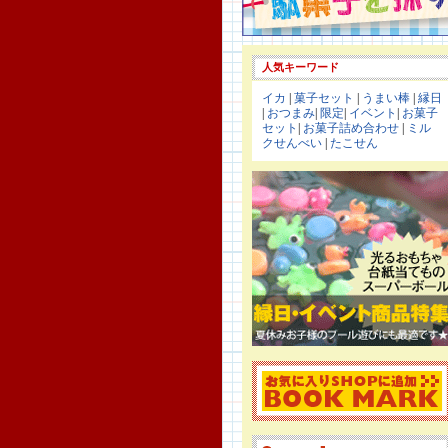
人気キーワード
イカ
|
菓子セット
|
うまい棒
|
縁日
|
おつまみ
|
限定
|
イベント
|
お菓子
セット
|
お菓子詰め合わせ
|
ミル
クせんべい
|
たこせん