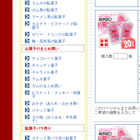
ラムネの駄菓子
ガム系の駄菓子
ラーメン系の駄菓子
カステラ・ビスケット の駄
菓子
ゼリー・ドリンクの駄菓子
梅・昆布系の駄菓子
お菓子のまとめ買い
購入数
個
チョコレート菓子
キャンディ菓子
キャラメル菓子
ラムネ菓子
ガムのまとめ買い
ビスケット・クッキー・焼菓
子
おかき（あられ・おかき餅）
このページからまとめ買い
スナック菓子
ご希望の個数を入力して「
その他（おつまみ・半生菓
子）
駄菓子バラ売り
スナック系バラ売り駄菓子