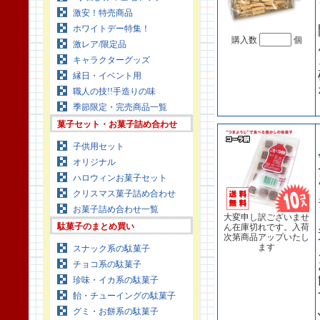
激安！特売商品
ホワイトデー特集！
購入数
個
激レア/限定品
キャラクターグッズ
縁日・イベント用
職人の技!!手造りの味
季節限定・完売商品一覧
菓子セット・お菓子詰め合わせ
子供用セット
オリジナル
ハロウィンお菓子セット
クリスマス菓子詰め合わせ
お菓子詰め合わせ一覧
大変申し訳ございませ
駄菓子のまとめ買い
ん在庫切れです。入荷
次第商品アップいたし
ます
スナック系の駄菓子
チョコ系の駄菓子
珍味・イカ系の駄菓子
飴・チューイングの駄菓子
グミ・お餅系の駄菓子