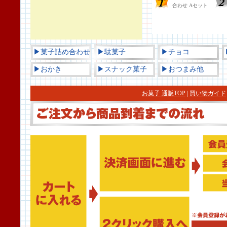
▶菓子詰め合わせ
▶駄菓子
▶チョコ
▶おかき
▶スナック菓子
▶おつまみ他
お菓子 通販TOP
|
買い物ガイド