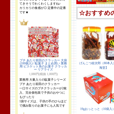
てきそうでわくわくしますね♪
カリカリの食感が◎ 定番中の定番
です★
プチ あたり前田のクラッカー 大袋
(100個入) / 駄菓子 まとめ買い 業務
用 ビスケット系のお菓子 クラッカ
ー リアライズ
1,080円(税抜 1,000円)
業務用 大量入りの駄菓子シリーズ
プチ あたり前田のクラッカー
一口サイズのプチクラッカーが2枚
入、完全個包装で子供のおやつに
もぴったり
1袋サイズは、子供の手のひらほど
で掴み取りのお菓子にも人気です