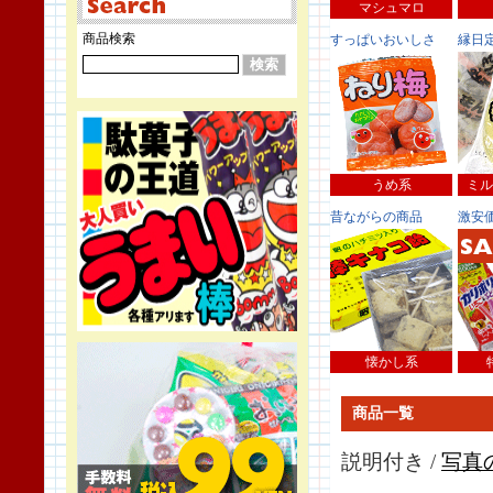
マシュマロ
商品検索
すっぱいおいしさ
縁日
うめ系
ミル
昔ながらの商品
激安
懐かし系
商品一覧
説明付き /
写真