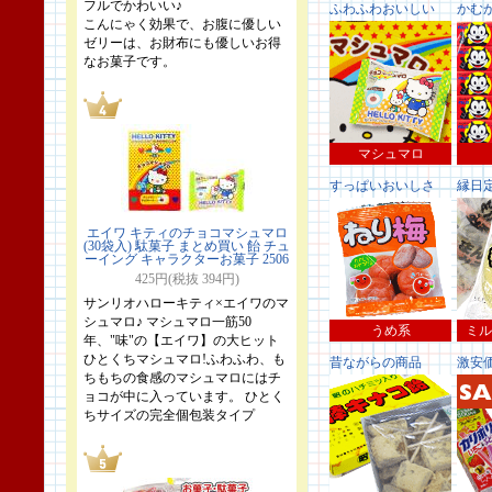
フルでかわいい♪
ふわふわおいしい
かむ
こんにゃく効果で、お腹に優しい
ゼリーは、お財布にも優しいお得
なお菓子です。
マシュマロ
すっぱいおいしさ
縁日
エイワ キティのチョコマシュマロ
(30袋入) 駄菓子 まとめ買い 飴 チュ
ーイング キャラクターお菓子 2506
425円(税抜 394円)
サンリオハローキティ×エイワのマ
シュマロ♪ マシュマロ一筋50
うめ系
ミル
年、"味"の【エイワ】の大ヒット
ひとくちマシュマロ!ふわふわ、も
昔ながらの商品
激安
ちもちの食感のマシュマロにはチ
ョコが中に入っています。 ひとく
ちサイズの完全個包装タイプ