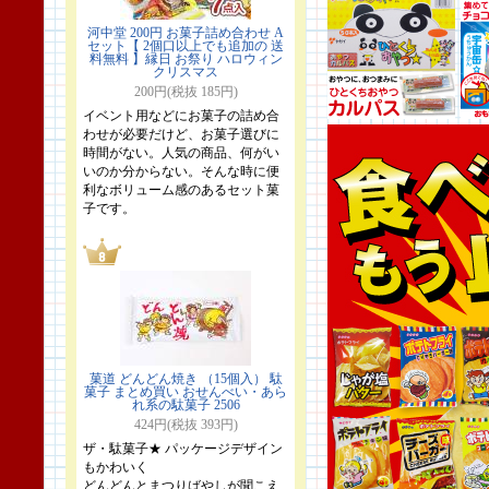
河中堂 200円 お菓子詰め合わせ A
セット【 2個口以上でも追加の 送
料無料 】縁日 お祭り ハロウィン
クリスマス
200円(税抜 185円)
イベント用などにお菓子の詰め合
わせが必要だけど、お菓子選びに
時間がない。人気の商品、何がい
いのか分からない。そんな時に便
利なボリューム感のあるセット菓
子です。
菓道 どんどん焼き （15個入） 駄
菓子 まとめ買い おせんべい・あら
れ系の駄菓子 2506
424円(税抜 393円)
ザ・駄菓子★ パッケージデザイン
もかわいく
どんどんとまつりばやしが聞こえ