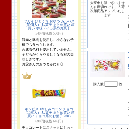
大変申し訳ございませ
ん在庫切れです。入荷
次第商品アップいたし
ます
ヤガイ ひとくち おやつ カルパス
（50個入） 駄菓子 まとめ買い 箱
買い 珍味・イカ系のお菓子
540円(税抜 500円)
鶏肉と豚肉を使用し、小さなお子
様でも食べられます。
合成着色料も使用していません。
子どもがうらやましくなる程の美
味しさです♪
お父さんのおつまみにも◎
購入数
個
ギンビス 1本しみコーン チョコ
（15本入） 駄菓子 まとめ買い 箱
買い チョコ系のお菓子 2603
698円(税抜 646円)
チョコレートにスナックにじわ～