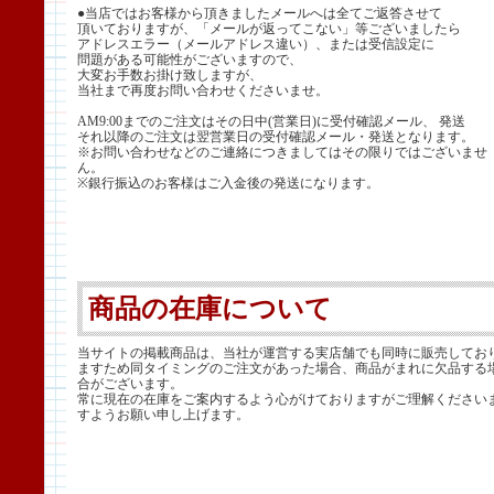
●当店ではお客様から頂きましたメールへは全てご返答させて
頂いておりますが、「メールが返ってこない」等ございましたら
アドレスエラー（メールアドレス違い）、または受信設定に
問題がある可能性がございますので、
大変お手数お掛け致しますが、
当社まで再度お問い合わせくださいませ。
AM9:00までのご注文はその日中(営業日)に受付確認メール、 発送
それ以降のご注文は翌営業日の受付確認メール・発送となります。
※お問い合わせなどのご連絡につきましてはその限りではございませ
ん。
※銀行振込のお客様はご入金後の発送になります。
商品の在庫について
当サイトの掲載商品は、当社が運営する実店舗でも同時に販売してお
ますため同タイミングのご注文があった場合、商品がまれに欠品する
合がございます。
常に現在の在庫をご案内するよう心がけておりますがご理解ください
すようお願い申し上げます。