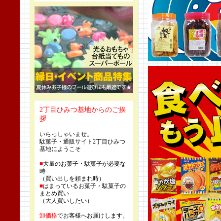
2丁目ひみつ基地からのご挨
拶
いらっしゃいませ。
駄菓子・通販サイト2丁目ひみつ
基地にようこそ
■
大量のお菓子・駄菓子が必要な
時
（買い出しを頼まれ時）
■
はまっているお菓子・駄菓子の
まとめ買い
（大人買いしたい）
卸価格
でお客様へお届けします。