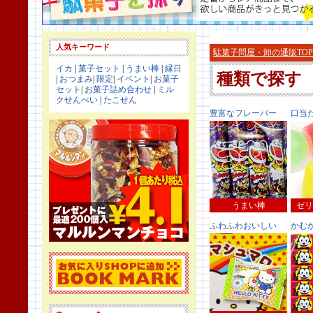
人気キーワード
駄菓子問屋・卸の通販TOP
イカ
|
菓子セット
|
うまい棒
|
縁日
種類で探す
|
おつまみ
|
限定
|
イベント
|
お菓子
セット
|
お菓子詰め合わせ
|
ミル
クせんべい
|
たこせん
豊富なフレーバー
口当
うまい棒
ゼリ
ふわふわおいしい
かむ