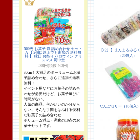
500円 お菓子 袋 詰め合わせ セット
A 【 2個口以上でも追加の 送料無
料 】 縁日 お祭り ハロウィン クリ
スマス 河中堂
500円(税抜 463円)
30cm！大満足のボーリュームお菓
子詰め合わせ。さらに追加の送料
無料！
イベント用などにお菓子の詰め合
わせが必要だけど、お菓子選びに
時間がない。
人気の商品、何がいいのか分から
ない。そんな手間をはぶける便利
な駄菓子の詰め合わせ
ボリューム満点・満腹の10点のお
菓子セットです。