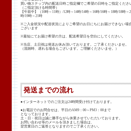
買い物ステップ内の配送日時ご指定欄でご希望の日時をご指定くださ
（ご指定頂ける時間帯）
【午前中】（10時～11時）/12時～14時/14時～16時/16時～18時/18時～2
時/19時～21時
※ご入金状況や配送状況によりご希望のお日にちにお届けできない場
ございます
※最短にてお届け希望の方は、配送希望日を空白にしてください。
※当店、土日祝は発送お休み頂いております。ご了承くださいませ。
（混雑時、遅れる場合もございます。ご理解くださいませ。）
発送までの流れ
●インターネットでのご注文は24時間受け付けております。
●お電話でのお問合せは、平日のAM9：00～PM3：00まで
となっております。
土・日・祝日は誠に勝手ながら休業させていただいております。
お問い合わせ等のメールを頂きました場合は、
翌営業日のご返答となりますのでご了承ください。