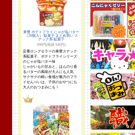
東豊 ポテトフライ じゃが塩バター
（20個入） 駄菓子 まとめ買い ス
ナック系 駄菓子
698円(税抜 646円)
定番ロングセラーの東豊スナック
系駄菓子、ポテトフライシリーズ
のじゃが塩バター味
じゃがいもの甘みと、ほんのり香
るバターの風味が大人にも人気
サクサクの軽い食感が魅力のフラ
イせんべいは、子供のおやつにも
大人のおつまみにも！