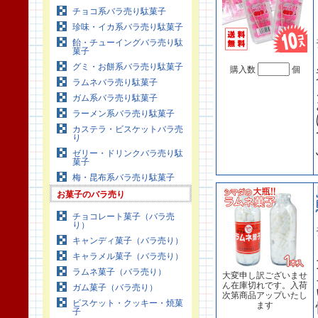
チョコ系バラ売り駄菓子
珍味・イカ系バラ売り駄菓子
飴・チューイングバラ売り駄
菓子
グミ・お餅系バラ売り駄菓子
購入数
個
ラムネバラ売り駄菓子
ガム系バラ売り駄菓子
ラーメン系バラ売り駄菓子
カステラ・ビスケットバラ売
り
ゼリー・ドリンクバラ売り駄
菓子
梅・昆布系バラ売り駄菓子
お菓子のバラ売り
チョコレート菓子（バラ売
り）
キャンディ菓子（バラ売り）
キャラメル菓子（バラ売り）
ラムネ菓子（バラ売り）
大変申し訳ございませ
ん在庫切れです。入荷
ガム菓子（バラ売り）
次第商品アップいたし
ビスケット・クッキー・焼菓
ます
子