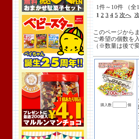
1件～10件 （全1
1
2
3
4
5
次へ
このページから
ご希望の個数を
（※数量は後で
購入数
個