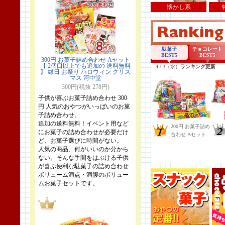
懐かし系
300円 お菓子詰め合わせ Aセット
【 2個口以上でも追加の 送料無料
】 縁日 お祭り ハロウィン クリス
マス 河中堂
300円(税抜 278円)
子供が喜ぶお菓子詰め合わせ 300
円 人気のおやつがいっぱいのお菓
子詰め合わせ。
追加の送料無料！イベント用など
にお菓子の詰め合わせが必要だけ
ど、お菓子選びに時間がない。
人気の商品、何がいいのか分から
ない。そんな手間をはぶける子供
が喜ぶ便利な駄菓子の詰め合わせ
ボリューム満点・満腹のボリュー
ムお菓子セットです。