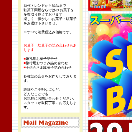
新作トレンドから珍品まで
駄菓子問屋ならではの お菓子を
多数取り揃えております
楽しく・懐かしいお菓子・駄菓子
をお選び下さいませ。
※すべて消費税込み価格です。
お菓子・駄菓子の詰め合わせもあ
ります！
■
婚礼用お菓子詰合せ
■
旅行用おつまみ詰め合わせ
■
子供会さま駄菓子詰め合わせ
各種詰め合せをお作りしておりま
す。
詳細やご不明な点など、
どんなことでも
お気軽にお問い合わせください。
スタッフが親切丁寧にお応えしま
す。