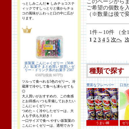
このページから
っとしみこんだ★ しみチョコステ
ご希望の個数を
ィックですしっとりと後からチョ
（※数量は後で
コの風味がふわっと口の中に広が
ります。
1件～10件 （全1
1
2
3
4
5
次へ
坂製菓 こんにゃくゼリー（50本
入）駄菓子 まとめ買い 箱買い ゼ
種類で探す
リー・ドリンク系のお菓子 2507
656円(税抜 607円)
ツルって食べれる5色のゼリー。冷
豊富なフレーバー
口当
蔵庫で冷やして食べも凍らせても
◎
大人買いがおすすめの、この食感
とお得感♪いつも常備しておきたい
こんにゃくゼリー♪
つめた～く冷やしたゼリーは、大
人も子供も大好き！
一口サイズで食べ やすい坂製菓の
うまい棒
ゼリ
こんにゃくゼリーは、透明でカラ