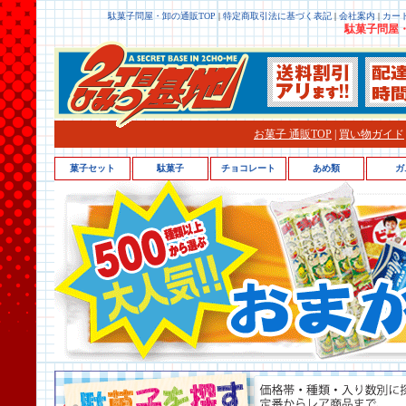
駄菓子問屋・卸の通販TOP
|
特定商取引法に基づく表記
|
会社案内
|
カー
駄菓子問屋・
お菓子 通販TOP
|
買い物ガイド