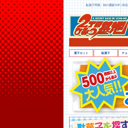
駄菓子問屋・卸の通販TOP
|
特定