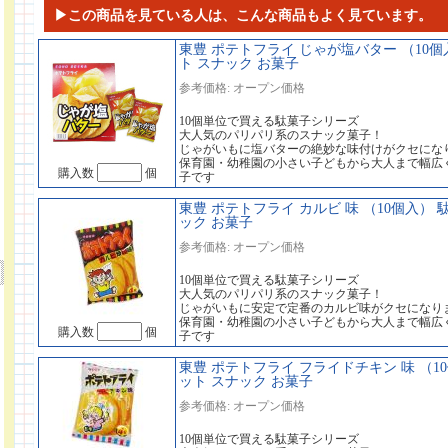
▶この商品を見ている人は、こんな商品もよく見ています。
東豊 ポテトフライ じゃが塩バター （10個
ト スナック お菓子
参考価格: オープン価格
10個単位で買える駄菓子シリーズ
大人気のパリパリ系のスナック菓子！
じゃがいもに塩バターの絶妙な味付けがクセにな
保育園・幼稚園の小さい子どもから大人まで幅広
購入数
個
子です
東豊 ポテトフライ カルビ 味 （10個入） 
ック お菓子
参考価格: オープン価格
10個単位で買える駄菓子シリーズ
大人気のパリパリ系のスナック菓子！
じゃがいもに安定で定番のカルビ味がクセになり
保育園・幼稚園の小さい子どもから大人まで幅広
購入数
個
子です
東豊 ポテトフライ フライドチキン 味 （1
ット スナック お菓子
参考価格: オープン価格
10個単位で買える駄菓子シリーズ