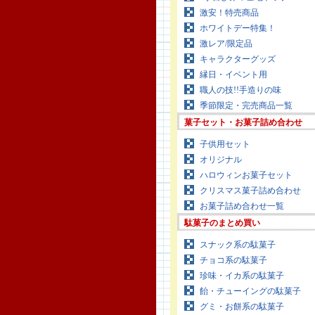
激安！特売商品
ホワイトデー特集！
激レア/限定品
キャラクターグッズ
縁日・イベント用
職人の技!!手造りの味
季節限定・完売商品一覧
菓子セット・お菓子詰め合わせ
子供用セット
オリジナル
ハロウィンお菓子セット
クリスマス菓子詰め合わせ
お菓子詰め合わせ一覧
駄菓子のまとめ買い
スナック系の駄菓子
チョコ系の駄菓子
珍味・イカ系の駄菓子
飴・チューイングの駄菓子
グミ・お餅系の駄菓子