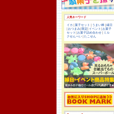
人気キーワード
イカ
|
菓子セット
|
うまい棒
|
縁日
|
おつまみ
|
限定
|
イベント
|
お菓子
セット
|
お菓子詰め合わせ
|
ミル
クせんべい
|
たこせん