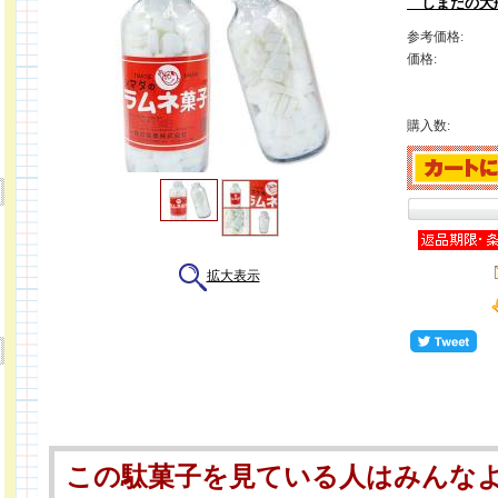
しまだの大瓶
参考価格:
価格:
購入数:
拡大表示
この駄菓子を見ている人はみんな