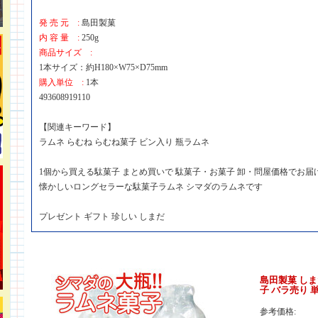
発 売 元 :
島田製菓
内 容 量 :
250g
商品サイズ :
1本サイズ：約H180×W75×D75mm
購入単位 :
1本
493608919110
【関連キーワード】
ラムネ らむね らむね菓子 ビン入り 瓶ラムネ
1個から買える駄菓子 まとめ買いで 駄菓子・お菓子 卸・問屋価格でお届
懐かしいロングセラーな駄菓子ラムネ シマダのラムネです
プレゼント ギフト 珍しい しまだ
島田製菓 し
子 バラ売り 単
参考価格: