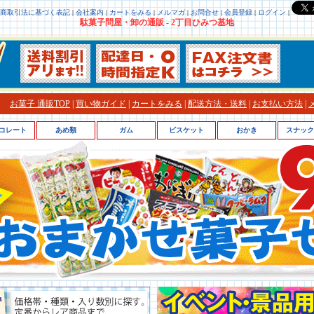
商取引法に基づく表記
|
会社案内
|
カートをみる
|
メルマガ
|
お問合せ
|
会員登録
|
ログイン
|
駄菓子問屋・卸の通販 - 2丁目ひみつ基地
お菓子 通販TOP
|
買い物ガイド
|
カートをみる
|
配送方法・送料
|
お支払い方法
|