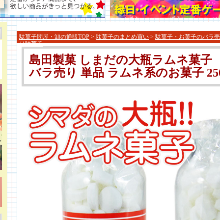
駄菓子問屋・卸の通販TOP
>
駄菓子のまとめ買い
>
駄菓子・お菓子のバラ売
り駄菓子
島田製菓 しまだの大瓶ラムネ菓子 
バラ売り 単品 ラムネ系のお菓子 25