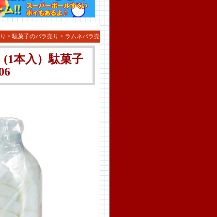
り
>
駄菓子のバラ売り
>
ラムネバラ売
(1本入）駄菓子
06