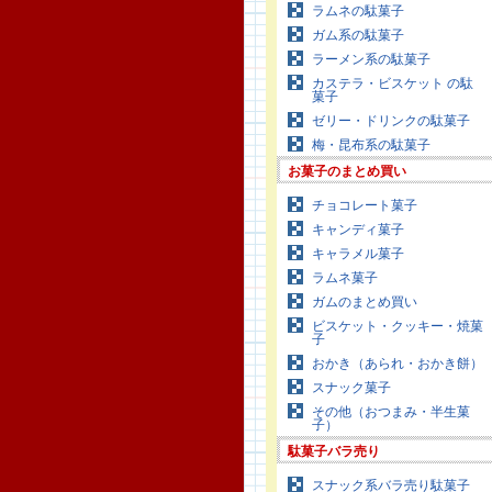
ラムネの駄菓子
ガム系の駄菓子
ラーメン系の駄菓子
カステラ・ビスケット の駄
菓子
ゼリー・ドリンクの駄菓子
梅・昆布系の駄菓子
お菓子のまとめ買い
チョコレート菓子
キャンディ菓子
キャラメル菓子
ラムネ菓子
ガムのまとめ買い
ビスケット・クッキー・焼菓
子
おかき（あられ・おかき餅）
スナック菓子
その他（おつまみ・半生菓
子）
駄菓子バラ売り
スナック系バラ売り駄菓子