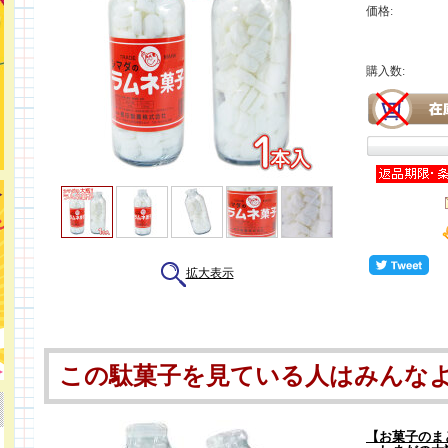
価格:
購入数:
拡大表示
この駄菓子を見ている人はみんな
【お菓子のまと