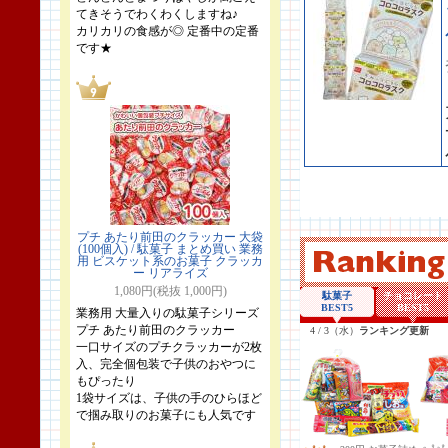
てきそうでわくわくしますね♪
カリカリの食感が◎ 定番中の定番
です★
プチ あたり前田のクラッカー 大袋
(100個入) / 駄菓子 まとめ買い 業務
用 ビスケット系のお菓子 クラッカ
ー リアライズ
1,080円(税抜 1,000円)
業務用 大量入りの駄菓子シリーズ
プチ あたり前田のクラッカー
一口サイズのプチクラッカーが2枚
入、完全個包装で子供のおやつに
もぴったり
1袋サイズは、子供の手のひらほど
で掴み取りのお菓子にも人気です