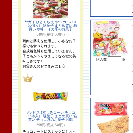
ヤガイ ひとくち おやつ カルパス
（50個入） 駄菓子 まとめ買い 箱
買い 珍味・イカ系のお菓子
540円(税抜 500円)
鶏肉と豚肉を使用し、小さなお子
様でも食べられます。
合成着色料も使用していません。
子どもがうらやましくなる程の美
購入数
個
味しさです♪
お父さんのおつまみにも◎
ギンビス 1本しみコーン チョコ
（15本入） 駄菓子 まとめ買い 箱
買い チョコ系のお菓子 2603
698円(税抜 646円)
チョコレートにスナックにじわ～