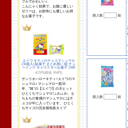
フルでかわいい♪
こんにゃく効果で、お腹に優しい
ゼリーは、お財布にも優しいお得
購入数
個
なお菓子です。
エイワ キティのチョコマシュマロ
(30袋入) 駄菓子 まとめ買い 飴 チュ
ーイング キャラクターお菓子 2506
425円(税抜 394円)
サンリオハローキティ×エイワのマ
シュマロ♪ マシュマロ一筋50
年、"味"の【エイワ】の大ヒット
ひとくちマシュマロ!ふわふわ、も
購入数
個
ちもちの食感のマシュマロにはチ
ョコが中に入っています。 ひとく
ちサイズの完全個包装タイプ