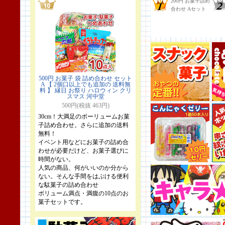
500円 お菓子 袋 詰め合わせ セット
A 【 2個口以上でも追加の 送料無
料 】 縁日 お祭り ハロウィン クリ
スマス 河中堂
500円(税抜 463円)
30cm！大満足のボーリュームお菓
子詰め合わせ。さらに追加の送料
無料！
イベント用などにお菓子の詰め合
わせが必要だけど、お菓子選びに
時間がない。
人気の商品、何がいいのか分から
ない。そんな手間をはぶける便利
な駄菓子の詰め合わせ
ボリューム満点・満腹の10点のお
菓子セットです。