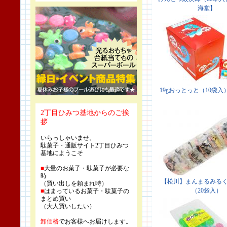
2丁目ひみつ基地からのご挨
拶
いらっしゃいませ。
駄菓子・通販サイト2丁目ひみつ
基地にようこそ
■
大量のお菓子・駄菓子が必要な
時
（買い出しを頼まれ時）
■
はまっているお菓子・駄菓子の
まとめ買い
（大人買いしたい）
卸価格
でお客様へお届けします。