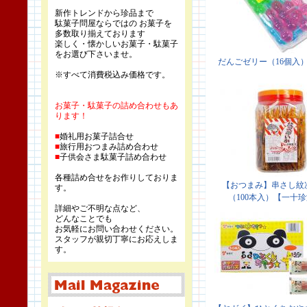
新作トレンドから珍品まで
駄菓子問屋ならではの お菓子を
多数取り揃えております
楽しく・懐かしいお菓子・駄菓子
をお選び下さいませ。
※すべて消費税込み価格です。
お菓子・駄菓子の詰め合わせもあ
ります！
■
婚礼用お菓子詰合せ
■
旅行用おつまみ詰め合わせ
■
子供会さま駄菓子詰め合わせ
各種詰め合せをお作りしておりま
す。
詳細やご不明な点など、
どんなことでも
お気軽にお問い合わせください。
スタッフが親切丁寧にお応えしま
す。