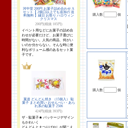
河中堂 200円 お菓子詰め合わせ A
セット【 2個口以上でも追加の 送
購入数
個
料無料 】縁日 お祭り ハロウィン
クリスマス
200円(税抜 185円)
イベント用などにお菓子の詰め合
わせが必要だけど、お菓子選びに
時間がない。人気の商品、何がい
いのか分からない。そんな時に便
利なボリューム感のあるセット菓
子です。
購入数
個
菓道 どんどん焼き （15個入） 駄
菓子 まとめ買い おせんべい・あら
れ系の駄菓子 2506
424円(税抜 393円)
ザ・駄菓子★ パッケージデザイン
もかわいく
どんどんとまつりばやしが聞こえ