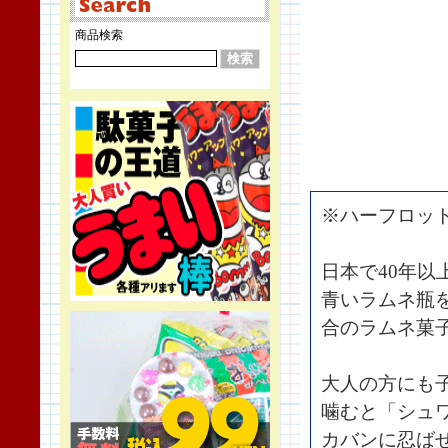
商品検索
※ハーフロッ
日本で40年
青いラムネ瓶
合のラムネ菓
大人の方にも
噛むと「シュ
カバンに忍ば