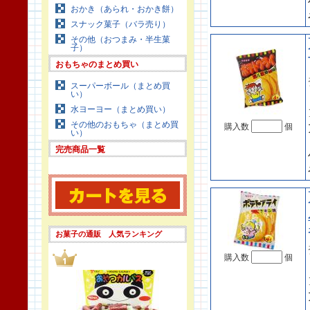
おかき（あられ・おかき餅）
スナック菓子（バラ売り）
その他（おつまみ・半生菓
子）
おもちゃのまとめ買い
スーパーボール（まとめ買
い）
水ヨーヨー（まとめ買い）
その他のおもちゃ（まとめ買
購入数
個
い）
完売商品一覧
お菓子の通販 人気ランキング
購入数
個