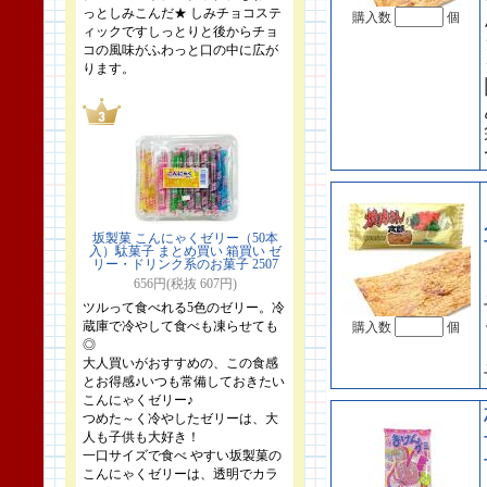
っとしみこんだ★ しみチョコステ
購入数
個
ィックですしっとりと後からチョ
コの風味がふわっと口の中に広が
ります。
坂製菓 こんにゃくゼリー（50本
入）駄菓子 まとめ買い 箱買い ゼ
リー・ドリンク系のお菓子 2507
656円(税抜 607円)
ツルって食べれる5色のゼリー。冷
蔵庫で冷やして食べも凍らせても
購入数
個
◎
大人買いがおすすめの、この食感
とお得感♪いつも常備しておきたい
こんにゃくゼリー♪
つめた～く冷やしたゼリーは、大
人も子供も大好き！
一口サイズで食べ やすい坂製菓の
こんにゃくゼリーは、透明でカラ