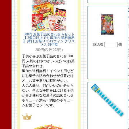
300円 お菓子詰め合わせ Aセット
【 2個口以上でも追加の 送料無料
】 縁日 お祭り ハロウィン クリス
マス 河中堂
購入数
個
300円(税抜 278円)
子供が喜ぶお菓子詰め合わせ 300
円 人気のおやつがいっぱいのお菓
子詰め合わせ。
追加の送料無料！イベント用など
にお菓子の詰め合わせが必要だけ
ど、お菓子選びに時間がない。
人気の商品、何がいいのか分から
ない。そんな手間をはぶける子供
が喜ぶ便利な駄菓子の詰め合わせ
ボリューム満点・満腹のボリュー
ムお菓子セットです。