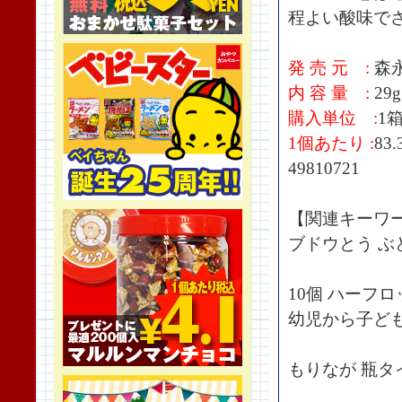
程よい酸味で
発 売 元 :
森
内 容 量 :
29g
購入単位 :
1
1個あたり :
83
49810721
【関連キーワ
ブドウとう ぶ
10個 ハーフ
幼児から子ど
もりなが 瓶タ