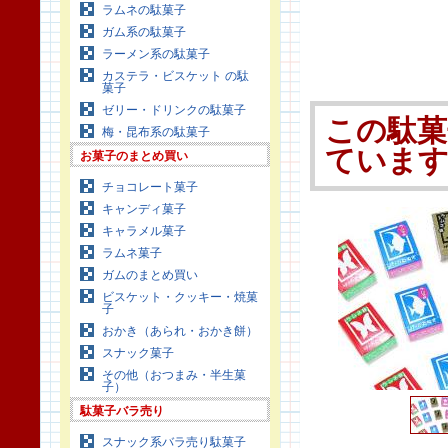
ラムネの駄菓子
ガム系の駄菓子
ラーメン系の駄菓子
カステラ・ビスケット の駄
菓子
ゼリー・ドリンクの駄菓子
この駄菓
梅・昆布系の駄菓子
ていま
お菓子のまとめ買い
チョコレート菓子
キャンディ菓子
キャラメル菓子
ラムネ菓子
ガムのまとめ買い
ビスケット・クッキー・焼菓
子
おかき（あられ・おかき餅）
スナック菓子
その他（おつまみ・半生菓
子）
駄菓子バラ売り
スナック系バラ売り駄菓子