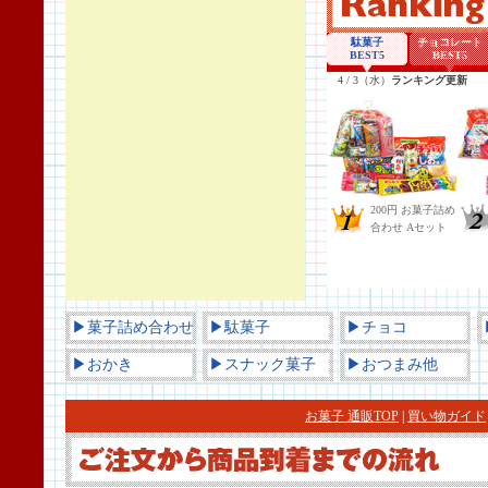
▶菓子詰め合わせ
▶駄菓子
▶チョコ
▶おかき
▶スナック菓子
▶おつまみ他
お菓子 通販TOP
|
買い物ガイド