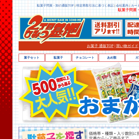
駄菓子問屋・卸の通販TOP
|
特定商取引法に基づく表記
|
会社案内
|
カー
駄菓子問屋・
お菓子 通販TOP
|
買い物ガイド