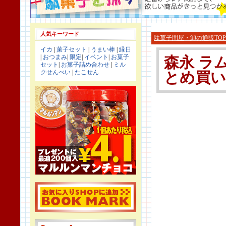
人気キーワード
駄菓子問屋・卸の通販TOP
イカ
|
菓子セット
|
うまい棒
|
縁日
|
おつまみ
|
限定
|
イベント
|
お菓子
森永 ラム
セット
|
お菓子詰め合わせ
|
ミル
クせんべい
|
たこせん
とめ買い