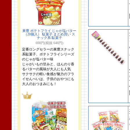
東豊 ポテトフライ じゃが塩バター
（20個入） 駄菓子 まとめ買い ス
ナック系 駄菓子
698円(税抜 646円)
定番ロングセラーの東豊スナック
系駄菓子、ポテトフライシリーズ
のじゃが塩バター味
じゃがいもの甘みと、ほんのり香
るバターの風味が大人にも人気
サクサクの軽い食感が魅力のフラ
イせんべいは、子供のおやつにも
大人のおつまみにも！