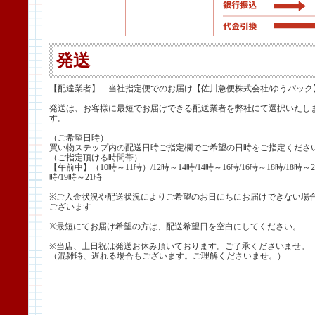
発送
【配達業者】 当社指定便でのお届け【佐川急便株式会社/ゆうパック
発送は、お客様に最短でお届けできる配送業者を弊社にて選択いたし
す。
（ご希望日時）
買い物ステップ内の配送日時ご指定欄でご希望の日時をご指定くださ
（ご指定頂ける時間帯）
【午前中】（10時～11時）/12時～14時/14時～16時/16時～18時/18時～2
時/19時～21時
※ご入金状況や配送状況によりご希望のお日にちにお届けできない場
ございます
※最短にてお届け希望の方は、配送希望日を空白にしてください。
※当店、土日祝は発送お休み頂いております。ご了承くださいませ。
（混雑時、遅れる場合もございます。ご理解くださいませ。）