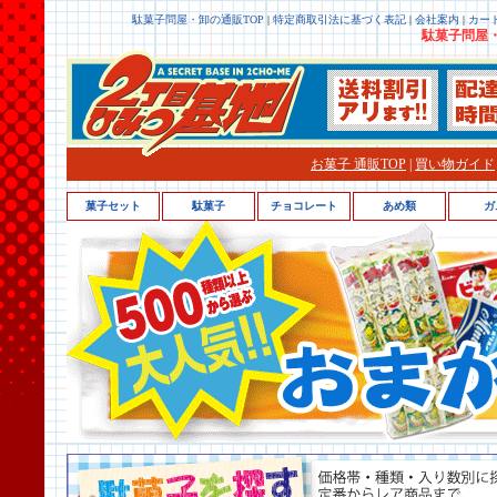
駄菓子問屋・卸の通販TOP
|
特定商取引法に基づく表記
|
会社案内
|
カー
駄菓子問屋・
お菓子 通販TOP
|
買い物ガイド