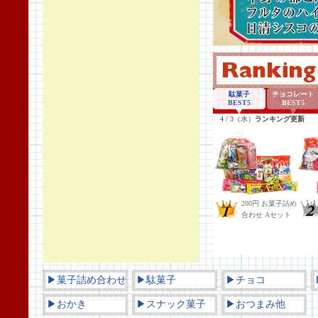
▶菓子詰め合わせ
▶駄菓子
▶チョコ
▶おかき
▶スナック菓子
▶おつまみ他