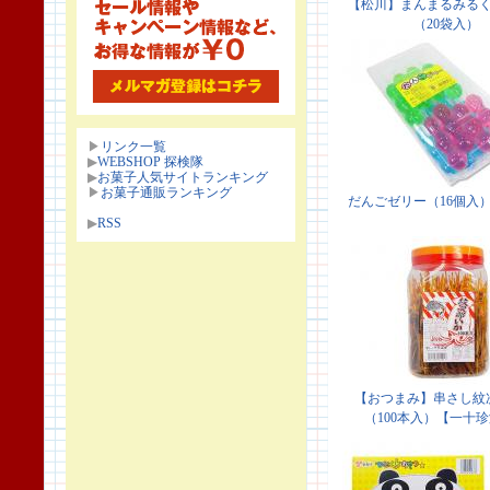
▶
リンク一覧
▶
WEBSHOP 探検隊
▶
お菓子人気サイトランキング
▶
お菓子通販ランキング
▶
RSS