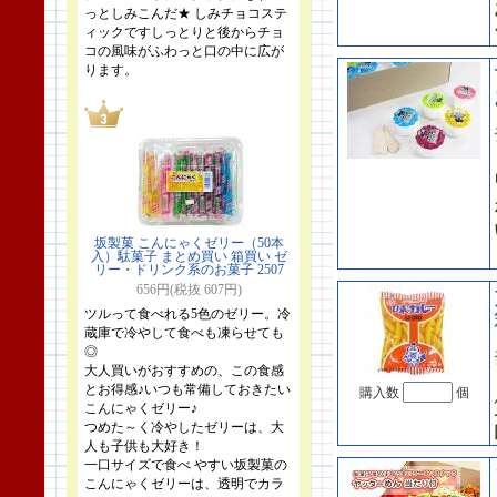
っとしみこんだ★ しみチョコステ
ィックですしっとりと後からチョ
コの風味がふわっと口の中に広が
ります。
坂製菓 こんにゃくゼリー（50本
入）駄菓子 まとめ買い 箱買い ゼ
リー・ドリンク系のお菓子 2507
656円(税抜 607円)
ツルって食べれる5色のゼリー。冷
蔵庫で冷やして食べも凍らせても
◎
大人買いがおすすめの、この食感
とお得感♪いつも常備しておきたい
購入数
個
こんにゃくゼリー♪
つめた～く冷やしたゼリーは、大
人も子供も大好き！
一口サイズで食べ やすい坂製菓の
こんにゃくゼリーは、透明でカラ