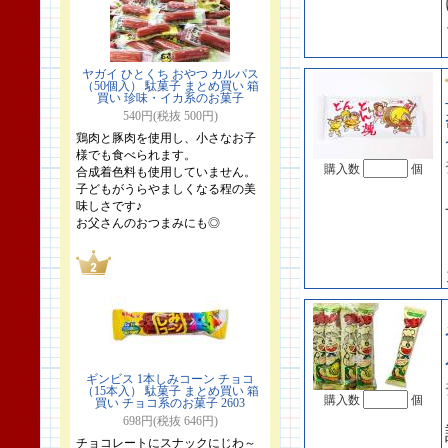
ヤガイ ひとくち おやつ カルパス
（50個入） 駄菓子 まとめ買い 箱
買い 珍味・イカ系のお菓子
540円(税抜 500円)
鶏肉と豚肉を使用し、小さなお子
様でも食べられます。
購入数
個
合成着色料も使用していません。
子どもがうらやましくなる程の美
味しさです♪
お父さんのおつまみにも◎
ギンビス 1本しみコーン チョコ
（15本入） 駄菓子 まとめ買い 箱
購入数
個
買い チョコ系のお菓子 2603
698円(税抜 646円)
チョコレートにスナックにじわ～