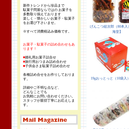
新作トレンドから珍品まで
駄菓子問屋ならではの お菓子を
多数取り揃えております
楽しく・懐かしいお菓子・駄菓子
をお選び下さいませ。
※すべて消費税込み価格です。
お菓子・駄菓子の詰め合わせもあ
ります！
■
婚礼用お菓子詰合せ
■
旅行用おつまみ詰め合わせ
■
子供会さま駄菓子詰め合わせ
各種詰め合せをお作りしておりま
す。
詳細やご不明な点など、
どんなことでも
お気軽にお問い合わせください。
スタッフが親切丁寧にお応えしま
す。