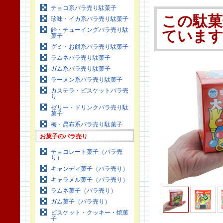
チョコ系バラ売り駄菓子
この駄菓
珍味・イカ系バラ売り駄菓子
飴・チューイングバラ売り駄
ていま
菓子
グミ・お餅系バラ売り駄菓子
ラムネバラ売り駄菓子
ガム系バラ売り駄菓子
ラーメン系バラ売り駄菓子
カステラ・ビスケットバラ売
り
ゼリー・ドリンクバラ売り駄
菓子
梅・昆布系バラ売り駄菓子
お菓子のバラ売り
チョコレート菓子（バラ売
り）
キャンディ菓子（バラ売り）
キャラメル菓子（バラ売り）
ラムネ菓子（バラ売り）
ガム菓子（バラ売り）
ビスケット・クッキー・焼菓
子