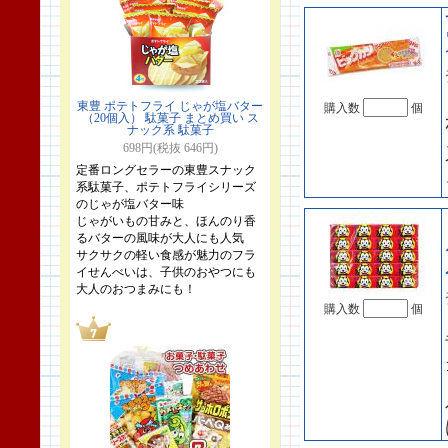
東豊 ポテトフライ じゃが塩バター
購入数
個
（20個入） 駄菓子 まとめ買い ス
ナック系 駄菓子
698円(税抜 646円)
定番ロングセラーの東豊スナック
系駄菓子、ポテトフライシリーズ
のじゃが塩バター味
じゃがいもの甘みと、ほんのり香
るバターの風味が大人にも人気
サクサクの軽い食感が魅力のフラ
イせんべいは、子供のおやつにも
大人のおつまみにも！
購入数
個