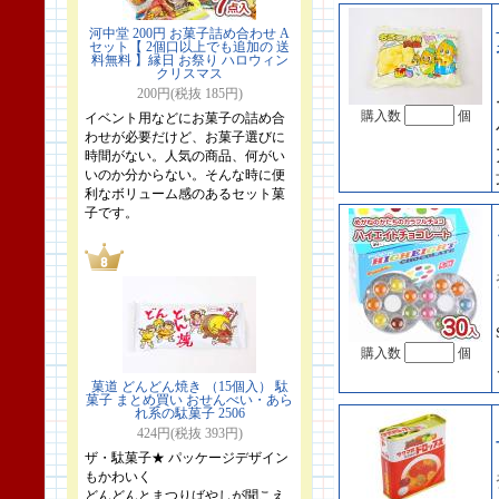
河中堂 200円 お菓子詰め合わせ A
セット【 2個口以上でも追加の 送
料無料 】縁日 お祭り ハロウィン
クリスマス
200円(税抜 185円)
購入数
個
イベント用などにお菓子の詰め合
わせが必要だけど、お菓子選びに
時間がない。人気の商品、何がい
いのか分からない。そんな時に便
利なボリューム感のあるセット菓
子です。
購入数
個
菓道 どんどん焼き （15個入） 駄
菓子 まとめ買い おせんべい・あら
れ系の駄菓子 2506
424円(税抜 393円)
ザ・駄菓子★ パッケージデザイン
もかわいく
どんどんとまつりばやしが聞こえ