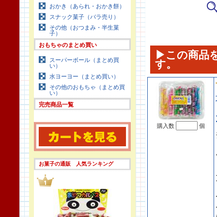
おかき（あられ・おかき餅）
スナック菓子（バラ売り）
その他（おつまみ・半生菓
子）
おもちゃのまとめ買い
▶この商品
スーパーボール（まとめ買
す。
い）
水ヨーヨー（まとめ買い）
その他のおもちゃ（まとめ買
い）
完売商品一覧
購入数
個
お菓子の通販 人気ランキング