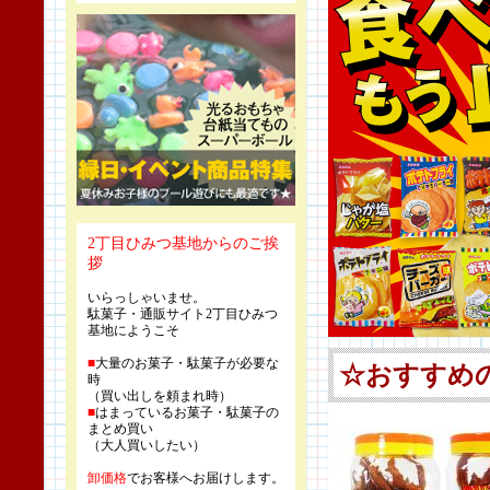
2丁目ひみつ基地からのご挨
拶
いらっしゃいませ。
駄菓子・通販サイト2丁目ひみつ
基地にようこそ
■
大量のお菓子・駄菓子が必要な
時
（買い出しを頼まれ時）
■
はまっているお菓子・駄菓子の
まとめ買い
（大人買いしたい）
卸価格
でお客様へお届けします。