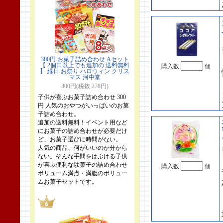
300円 お菓子詰め合わせ Aセット
【 2個口以上でも追加の 送料無料
購入数
個
】 縁日 お祭り ハロウィン クリス
マス 河中堂
300円(税抜 278円)
子供が喜ぶお菓子詰め合わせ 300
円 人気のおやつがいっぱいのお菓
子詰め合わせ。
追加の送料無料！イベント用など
にお菓子の詰め合わせが必要だけ
ど、お菓子選びに時間がない。
人気の商品、何がいいのか分から
ない。そんな手間をはぶける子供
が喜ぶ便利な駄菓子の詰め合わせ
購入数
個
ボリューム満点・満腹のボリュー
ムお菓子セットです。