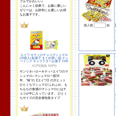
フルでかわいい♪
こんにゃく効果で、お腹に優しい
ゼリーは、お財布にも優しいお得
なお菓子です。
購入数
個
エイワ キティのチョコマシュマロ
(30袋入) 駄菓子 まとめ買い 飴 チュ
ーイング キャラクターお菓子 2506
425円(税抜 394円)
サンリオハローキティ×エイワのマ
シュマロ♪ マシュマロ一筋50
年、"味"の【エイワ】の大ヒット
ひとくちマシュマロ!ふわふわ、も
ちもちの食感のマシュマロにはチ
ョコが中に入っています。 ひとく
ちサイズの完全個包装タイプ