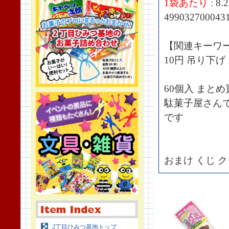
1袋あたり :
8.
499032700043
【関連キーワ
10円 吊り下げ
60個入 まと
駄菓子屋さん
です
おまけ くじ 
2丁目ひみつ基地トップ