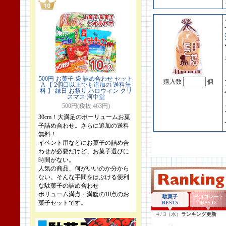
500円 お菓子 袋 詰め合わせ セット
購入数
個
A 【 2個口以上でも追加の 送料無
料 】 縁日 お祭り ハロウィン クリ
スマス 河中堂
500円(税抜 463円)
30cm！大満足のボーリュームお菓
子詰め合わせ。さらに追加の送料
無料！
イベント用などにお菓子の詰め合
わせが必要だけど、お菓子選びに
時間がない。
人気の商品、何がいいのか分から
ない。そんな手間をはぶける便利
な駄菓子の詰め合わせ
ボリューム満点・満腹の10点のお
菓子セットです。