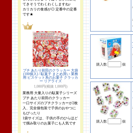
てきそうでわくわくしますね♪
カリカリの食感が◎ 定番中の定番
です★
購入数
個
プチ あたり前田のクラッカー 大袋
(100個入) / 駄菓子 まとめ買い 業務
用 ビスケット系のお菓子 クラッカ
ー リアライズ
1,080円(税抜 1,000円)
業務用 大量入りの駄菓子シリーズ
プチ あたり前田のクラッカー
一口サイズのプチクラッカーが2枚
入、完全個包装で子供のおやつに
もぴったり
1袋サイズは、子供の手のひらほど
購入数
個
で掴み取りのお菓子にも人気です