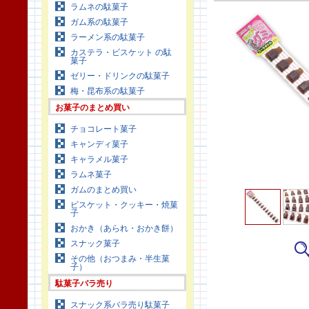
ラムネの駄菓子
ガム系の駄菓子
ラーメン系の駄菓子
カステラ・ビスケット の駄
菓子
ゼリー・ドリンクの駄菓子
梅・昆布系の駄菓子
お菓子のまとめ買い
チョコレート菓子
キャンディ菓子
キャラメル菓子
ラムネ菓子
ガムのまとめ買い
ビスケット・クッキー・焼菓
子
おかき（あられ・おかき餅）
スナック菓子
その他（おつまみ・半生菓
子）
駄菓子バラ売り
スナック系バラ売り駄菓子