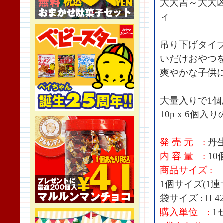
大大吉～大大
ィ
吊り下げタイ
いだけおやつ
爽やかな子供
大量入りで1
10p x 6個
発 売 元 :
丹
内 容 量 :
10
商品サイズ :
1個サイズ(1連サイズ
袋サイズ : H 42
購入単位 :
1