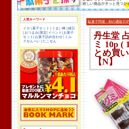
人気キーワード
駄菓子問屋・卸の通販TOP
イカ
|
菓子セット
|
うまい棒
|
縁日
|
おつまみ
|
限定
|
イベント
|
お菓子
丹生堂 
セット
|
お菓子詰め合わせ
|
ミル
クせんべい
|
たこせん
ミ 10p 
とめ買い
【N】