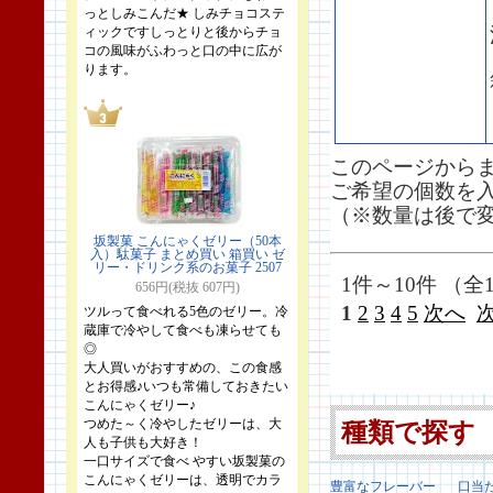
っとしみこんだ★ しみチョコステ
ィックですしっとりと後からチョ
コの風味がふわっと口の中に広が
ります。
このページから
ご希望の個数を
（※数量は後で
坂製菓 こんにゃくゼリー（50本
入）駄菓子 まとめ買い 箱買い ゼ
リー・ドリンク系のお菓子 2507
1件～10件 （全1
656円(税抜 607円)
1
2
3
4
5
次へ
ツルって食べれる5色のゼリー。冷
蔵庫で冷やして食べも凍らせても
◎
大人買いがおすすめの、この食感
とお得感♪いつも常備しておきたい
こんにゃくゼリー♪
つめた～く冷やしたゼリーは、大
種類で探す
人も子供も大好き！
一口サイズで食べ やすい坂製菓の
こんにゃくゼリーは、透明でカラ
豊富なフレーバー
口当