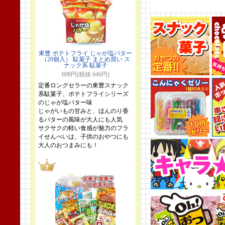
東豊 ポテトフライ じゃが塩バター
（20個入） 駄菓子 まとめ買い ス
ナック系 駄菓子
698円(税抜 646円)
定番ロングセラーの東豊スナック
系駄菓子、ポテトフライシリーズ
のじゃが塩バター味
じゃがいもの甘みと、ほんのり香
るバターの風味が大人にも人気
サクサクの軽い食感が魅力のフラ
イせんべいは、子供のおやつにも
大人のおつまみにも！