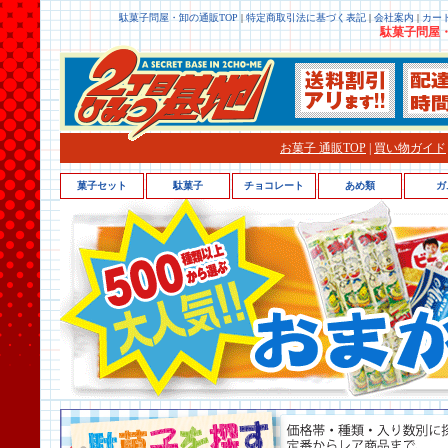
駄菓子問屋・卸の通販TOP
|
特定商取引法に基づく表記
|
会社案内
|
カー
駄菓子問屋・
お菓子 通販TOP
|
買い物ガイド