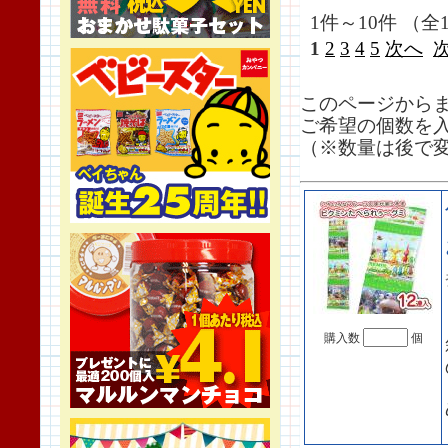
1件～10件 （全1
1
2
3
4
5
次へ
このページから
ご希望の個数を
（※数量は後で
購入数
個