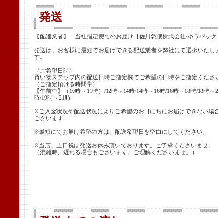
発送
【配達業者】 当社指定便でのお届け【佐川急便株式会社/ゆうパック
発送は、お客様に最短でお届けできる配送業者を弊社にて選択いたし
す。
（ご希望日時）
買い物ステップ内の配送日時ご指定欄でご希望の日時をご指定くださ
（ご指定頂ける時間帯）
【午前中】（10時～11時）/12時～14時/14時～16時/16時～18時/18時～2
時/19時～21時
※ご入金状況や配送状況によりご希望のお日にちにお届けできない場
ございます
※最短にてお届け希望の方は、配送希望日を空白にしてください。
※当店、土日祝は発送お休み頂いております。ご了承くださいませ。
（混雑時、遅れる場合もございます。ご理解くださいませ。）