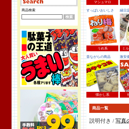
マシュマロ
商品検索
すっぱいおいしさ
縁日
うめ系
ミル
昔ながらの商品
激安
懐かし系
商品一覧
説明付き /
写真