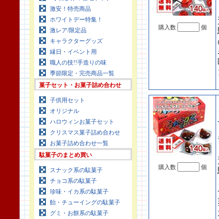
激安！特売商品
ホワイトデー特集！
購入数
個
激レア/限定品
キャラクターグッズ
縁日・イベント用
職人の技!!手造りの味
季節限定・完売商品一覧
菓子セット・お菓子詰め合わせ
子供用セット
オリジナル
ハロウィンお菓子セット
クリスマス菓子詰め合わせ
お菓子詰め合わせ一覧
駄菓子のまとめ買い
購入数
個
スナック系の駄菓子
チョコ系の駄菓子
珍味・イカ系の駄菓子
飴・チューイングの駄菓子
グミ・お餅系の駄菓子