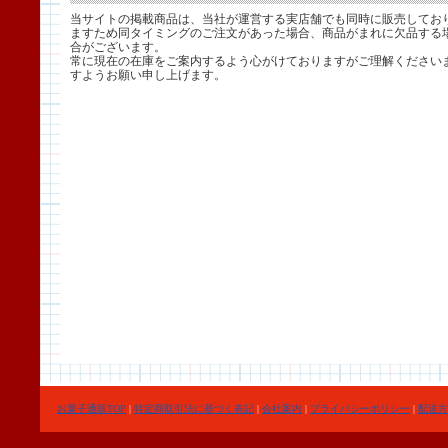
当サイトの掲載商品は、当社が運営する実店舗でも同時に販売してお
ますため同タイミングのご注文があった場合、商品がまれに欠品する
合がございます。
常に現在の在庫をご案内するよう心がけておりますがご理解ください
すようお願い申し上げます。
お菓子通販TOP
|
特定商取引法に基づく表記
|
会社案内
|
プライバシーポリシー
|
配送方