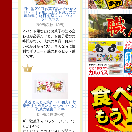
河中堂 200円 お菓子詰め合わせ A
セット【 2個口以上でも追加の 送
料無料 】縁日 お祭り ハロウィン
クリスマス
200円(税抜 185円)
イベント用などにお菓子の詰め合
わせが必要だけど、お菓子選びに
時間がない。人気の商品、何がい
いのか分からない。そんな時に便
利なボリューム感のあるセット菓
子です。
菓道 どんどん焼き （15個入） 駄
菓子 まとめ買い おせんべい・あら
れ系の駄菓子 2506
424円(税抜 393円)
ザ・駄菓子★ パッケージデザイン
もかわいく
どんどんとまつりばやしが聞こえ