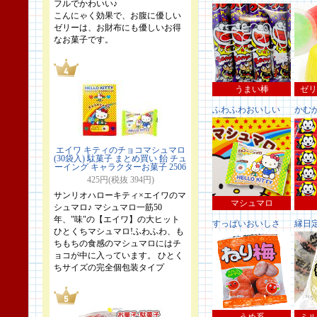
フルでかわいい♪
こんにゃく効果で、お腹に優しい
ゼリーは、お財布にも優しいお得
なお菓子です。
うまい棒
ゼリ
ふわふわおいしい
かむ
エイワ キティのチョコマシュマロ
(30袋入) 駄菓子 まとめ買い 飴 チュ
ーイング キャラクターお菓子 2506
425円(税抜 394円)
サンリオハローキティ×エイワのマ
マシュマロ
シュマロ♪ マシュマロ一筋50
年、"味"の【エイワ】の大ヒット
すっぱいおいしさ
縁日
ひとくちマシュマロ!ふわふわ、も
ちもちの食感のマシュマロにはチ
ョコが中に入っています。 ひとく
ちサイズの完全個包装タイプ