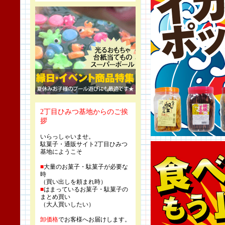
2丁目ひみつ基地からのご挨
拶
いらっしゃいませ。
駄菓子・通販サイト2丁目ひみつ
基地にようこそ
■
大量のお菓子・駄菓子が必要な
時
（買い出しを頼まれ時）
■
はまっているお菓子・駄菓子の
まとめ買い
（大人買いしたい）
卸価格
でお客様へお届けします。