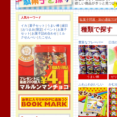
人気キーワード
駄菓子問屋・卸の通販TOP
イカ
|
菓子セット
|
うまい棒
|
縁日
種類で探す
|
おつまみ
|
限定
|
イベント
|
お菓子
セット
|
お菓子詰め合わせ
|
ミル
クせんべい
|
たこせん
豊富なフレーバー
口当
うまい棒
ゼリ
ふわふわおいしい
かむ