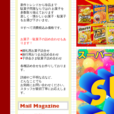
新作トレンドから珍品まで
駄菓子問屋ならではの お菓子を
多数取り揃えております
楽しく・懐かしいお菓子・駄菓子
をお選び下さいませ。
※すべて消費税込み価格です。
お菓子・駄菓子の詰め合わせもあ
ります！
■
婚礼用お菓子詰合せ
■
旅行用おつまみ詰め合わせ
■
子供会さま駄菓子詰め合わせ
各種詰め合せをお作りしておりま
す。
詳細やご不明な点など、
どんなことでも
お気軽にお問い合わせください。
スタッフが親切丁寧にお応えしま
す。