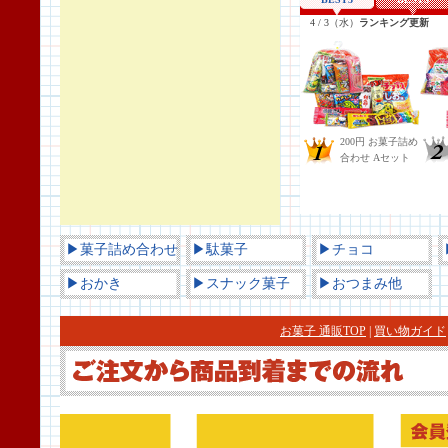
▶菓子詰め合わせ
▶駄菓子
▶チョコ
▶おかき
▶スナック菓子
▶おつまみ他
お菓子 通販TOP
|
買い物ガイド