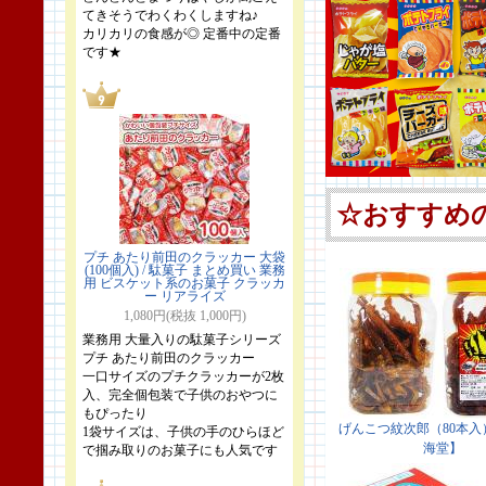
てきそうでわくわくしますね♪
カリカリの食感が◎ 定番中の定番
です★
プチ あたり前田のクラッカー 大袋
(100個入) / 駄菓子 まとめ買い 業務
用 ビスケット系のお菓子 クラッカ
ー リアライズ
1,080円(税抜 1,000円)
業務用 大量入りの駄菓子シリーズ
プチ あたり前田のクラッカー
一口サイズのプチクラッカーが2枚
入、完全個包装で子供のおやつに
もぴったり
1袋サイズは、子供の手のひらほど
で掴み取りのお菓子にも人気です