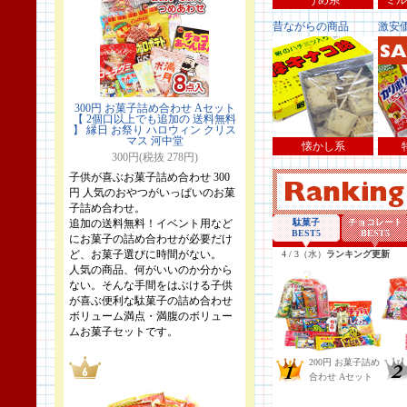
うめ系
ミル
昔ながらの商品
激安
300円 お菓子詰め合わせ Aセット
【 2個口以上でも追加の 送料無料
】 縁日 お祭り ハロウィン クリス
マス 河中堂
懐かし系
300円(税抜 278円)
子供が喜ぶお菓子詰め合わせ 300
円 人気のおやつがいっぱいのお菓
子詰め合わせ。
追加の送料無料！イベント用など
にお菓子の詰め合わせが必要だけ
ど、お菓子選びに時間がない。
人気の商品、何がいいのか分から
ない。そんな手間をはぶける子供
が喜ぶ便利な駄菓子の詰め合わせ
ボリューム満点・満腹のボリュー
ムお菓子セットです。