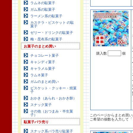
ラムネの駄菓子
ガム系の駄菓子
ラーメン系の駄菓子
カステラ・ビスケット の駄
菓子
ゼリー・ドリンクの駄菓子
梅・昆布系の駄菓子
お菓子のまとめ買い
購入数
個
チョコレート菓子
キャンディ菓子
キャラメル菓子
ラムネ菓子
ガムのまとめ買い
ビスケット・クッキー・焼菓
子
おかき（あられ・おかき餅）
スナック菓子
その他（おつまみ・半生菓
子）
このページからまとめ買い
ご希望の個数を入力して「
駄菓子バラ売り
スナック系バラ売り駄菓子