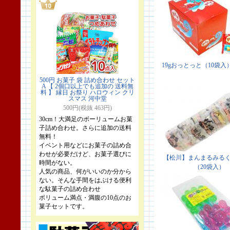
500円 お菓子 袋 詰め合わせ セット
A 【 2個口以上でも追加の 送料無
料 】 縁日 お祭り ハロウィン クリ
スマス 河中堂
500円(税抜 463円)
30cm！大満足のボーリュームお菓
子詰め合わせ。さらに追加の送料
無料！
イベント用などにお菓子の詰め合
わせが必要だけど、お菓子選びに
時間がない。
人気の商品、何がいいのか分から
ない。そんな手間をはぶける便利
な駄菓子の詰め合わせ
ボリューム満点・満腹の10点のお
菓子セットです。