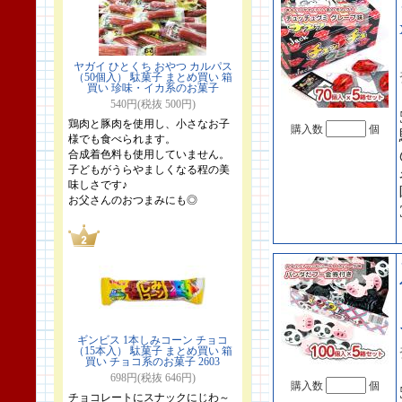
ヤガイ ひとくち おやつ カルパス
（50個入） 駄菓子 まとめ買い 箱
買い 珍味・イカ系のお菓子
540円(税抜 500円)
鶏肉と豚肉を使用し、小さなお子
購入数
個
様でも食べられます。
合成着色料も使用していません。
子どもがうらやましくなる程の美
味しさです♪
お父さんのおつまみにも◎
ギンビス 1本しみコーン チョコ
（15本入） 駄菓子 まとめ買い 箱
買い チョコ系のお菓子 2603
698円(税抜 646円)
購入数
個
チョコレートにスナックにじわ～