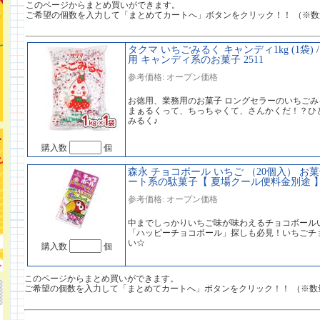
このページからまとめ買いができます。
ご希望の個数を入力して「まとめてカートへ」ボタンをクリック！！ （※
タクマ いちごみるく キャンディ1kg (1袋)
用 キャンディ系のお菓子 2511
参考価格: オープン価格
お徳用、業務用のお菓子 ロングセラーのいちごみ
まぁるくって、ちっちゃくて、さんかくだ！？ひ
みるく♪
購入数
個
森永 チョコボール いちご （20個入） お
ート系の駄菓子【 夏場クール便料金別途 】 
参考価格: オープン価格
中までしっかりいちご味が味わえるチョコボール
「ハッピーチョコボール」探しも必見！いちごチ
い☆
購入数
個
このページからまとめ買いができます。
ご希望の個数を入力して「まとめてカートへ」ボタンをクリック！！ （※数