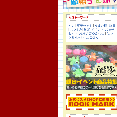
人気キーワード
イカ
|
菓子セット
|
うまい棒
|
縁日
|
おつまみ
|
限定
|
イベント
|
お菓子
セット
|
お菓子詰め合わせ
|
ミル
クせんべい
|
たこせん