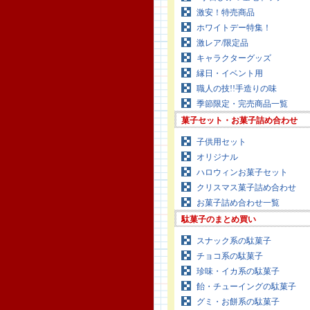
激安！特売商品
ホワイトデー特集！
激レア/限定品
キャラクターグッズ
縁日・イベント用
職人の技!!手造りの味
季節限定・完売商品一覧
菓子セット・お菓子詰め合わせ
子供用セット
オリジナル
ハロウィンお菓子セット
クリスマス菓子詰め合わせ
お菓子詰め合わせ一覧
駄菓子のまとめ買い
スナック系の駄菓子
チョコ系の駄菓子
珍味・イカ系の駄菓子
飴・チューイングの駄菓子
グミ・お餅系の駄菓子