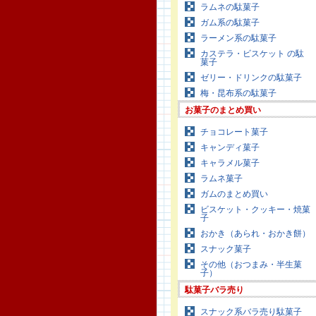
ラムネの駄菓子
ガム系の駄菓子
ラーメン系の駄菓子
カステラ・ビスケット の駄
菓子
ゼリー・ドリンクの駄菓子
梅・昆布系の駄菓子
お菓子のまとめ買い
チョコレート菓子
キャンディ菓子
キャラメル菓子
ラムネ菓子
ガムのまとめ買い
ビスケット・クッキー・焼菓
子
おかき（あられ・おかき餅）
スナック菓子
その他（おつまみ・半生菓
子）
駄菓子バラ売り
スナック系バラ売り駄菓子