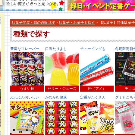
駄菓子問屋・卸の通販TOP
>
駄菓子・お菓子を探す
> 【駄菓子】特価駄菓子
種類で探す
豊富なフレーバー
口当たりよし
チューイングも
冬期限定新
うまい棒
ゼリー・ジュース
飴（アメ）
チョ
ふわふわおいしい
かむかむ健康
定番がたくさん
グミもこち