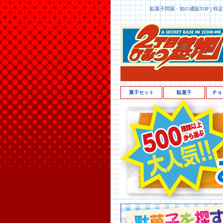
駄菓子問屋・卸の通販TOP
|
特定