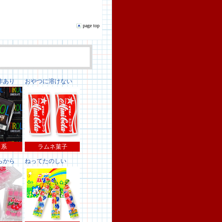
page top
作あり
おやつに溶けない
コ系
ラムネ菓子
らから
ねってたのしい