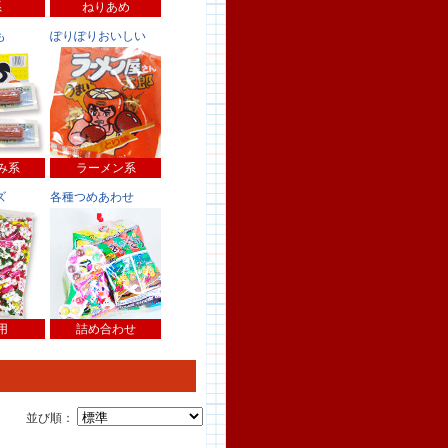
系
ねりあめ
も
ぽりぽりおいしい
み系
ラーメン系
ズ
各種つめあわせ
用
詰め合わせ
並び順：