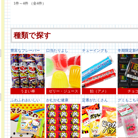
1件～4件 （全4件）
種類で探す
豊富なフレーバー
口当たりよし
チューイングも
冬期限定新
うまい棒
ゼリー・ジュース
飴（アメ）
チョ
ふわふわおいしい
かむかむ健康
定番がたくさん
グミもこち