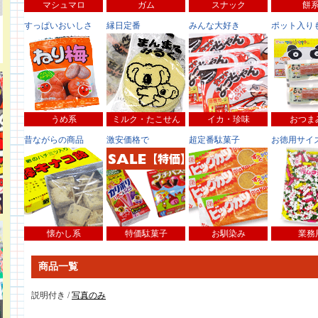
マシュマロ
ガム
スナック
餅
すっぱいおいしさ
縁日定番
みんな大好き
ポット入り
うめ系
ミルク・たこせん
イカ・珍味
おつま
昔ながらの商品
激安価格で
超定番駄菓子
お徳用サイ
懐かし系
特価駄菓子
お馴染み
業務
商品一覧
説明付き /
写真のみ