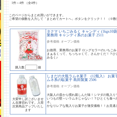
1件～4件 （全4件）
このページからまとめ買いができます。
ご希望の個数を入力して「まとめてカートへ」ボタンをクリック！！ （※数
タクマ いちごみるく キャンディ (1kgx10
業務用 キャンディ系のお菓子 2511
参考価格: オープン価格
お徳用、業務用のお菓子 ロングセラーのいちごみ
まぁるくって、ちっちゃくて、さんかくだ！？ひ
みるく♪
購入数
個
しまだの大瓶ラムネ菓子 (12瓶入） お菓子
ムネ系の駄菓子 島田製菓 2506
参考価格: オープン価格
大阪人の昔から慣れ親しんだ味！シマダの瓶入り
いつもの堅～いラムネじゃない！？ひとくち食べ
大変申し訳ございませ
ネ。
ん在庫切れです。入荷
かなりレアな瓶入りお菓子が激安価格！！お見逃
次第商品アップいたし
ます