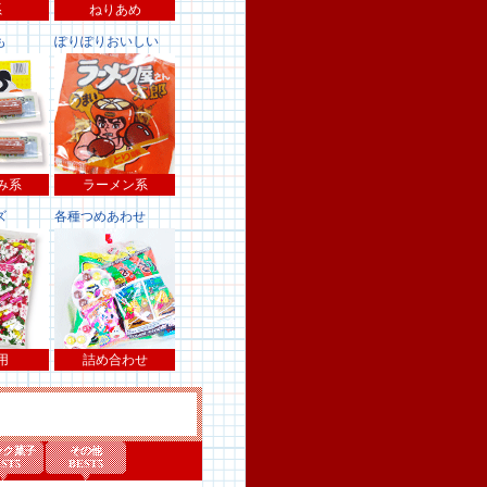
系
ねりあめ
も
ぽりぽりおいしい
み系
ラーメン系
ズ
各種つめあわせ
用
詰め合わせ