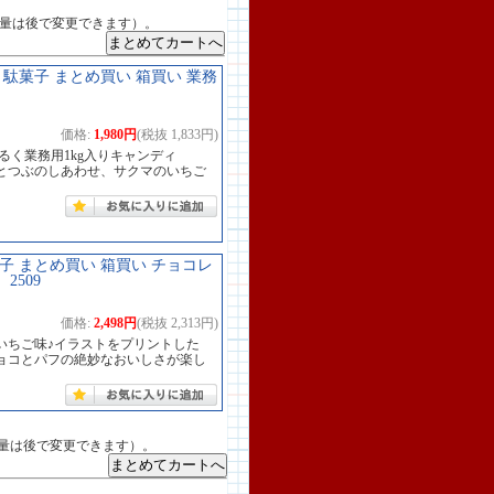
数量は後で変更できます）。
 / 駄菓子 まとめ買い 箱買い 業務
価格:
1,980円
(税抜 1,833円)
るく業務用1kg入りキャンディ
とつぶのしあわせ、サクマのいちご
菓子 まとめ買い 箱買い チョコレ
2509
価格:
2,498円
(税抜 2,313円)
いちご味♪イラストをプリントした
ョコとパフの絶妙なおいしさが楽し
量は後で変更できます）。