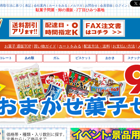
商取引法に基づく表記
|
会社案内
|
カートをみる
|
メルマガ
|
お問合せ
|
会員登録
|
ログイン
|
駄菓子問屋・卸の通販 - 2丁目ひみつ基地
お菓子 通販TOP
|
買い物ガイド
|
カートをみる
|
配送方法・送料
|
お支払い方法
|