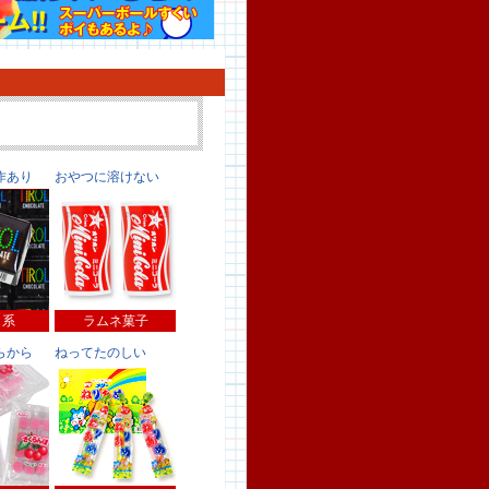
作あり
おやつに溶けない
コ系
ラムネ菓子
らから
ねってたのしい