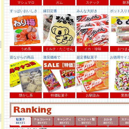
マシュマロ
ガム
スナック
餅
すっぱいおいしさ
縁日定番
みんな大好き
ポット入り
うめ系
ミルク・たこせん
イカ・珍味
おつま
昔ながらの商品
激安価格で
超定番駄菓子
お徳用サイ
懐かし系
特価駄菓子
お馴染み
業務