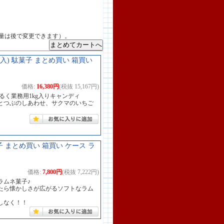
量は後で変更できます）。
袋入) 駄菓子 まとめ買い 箱買い
価格:
16,380円
(税抜 15,167円)
るく業務用1kg入りキャンディ
とつぶのしあわせ、サクマのいちご
 まとめ買い 箱買い ケース ラ
価格:
7,800円
(税抜 7,222円)
ラムネ菓子♪
たら懐かしさが広がるソフトなラム
しなく！！