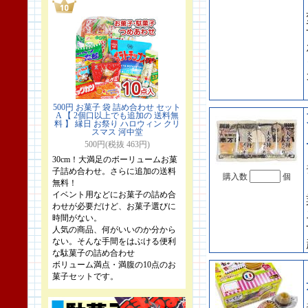
500円 お菓子 袋 詰め合わせ セット
A 【 2個口以上でも追加の 送料無
料 】 縁日 お祭り ハロウィン クリ
スマス 河中堂
500円(税抜 463円)
30cm！大満足のボーリュームお菓
子詰め合わせ。さらに追加の送料
購入数
個
無料！
イベント用などにお菓子の詰め合
わせが必要だけど、お菓子選びに
時間がない。
人気の商品、何がいいのか分から
ない。そんな手間をはぶける便利
な駄菓子の詰め合わせ
ボリューム満点・満腹の10点のお
菓子セットです。