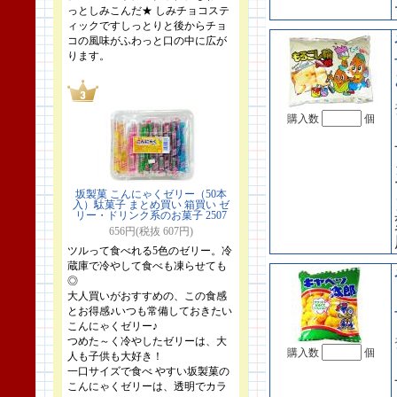
っとしみこんだ★ しみチョコステ
ィックですしっとりと後からチョ
コの風味がふわっと口の中に広が
ります。
購入数
個
坂製菓 こんにゃくゼリー（50本
入）駄菓子 まとめ買い 箱買い ゼ
リー・ドリンク系のお菓子 2507
656円(税抜 607円)
ツルって食べれる5色のゼリー。冷
蔵庫で冷やして食べも凍らせても
◎
大人買いがおすすめの、この食感
とお得感♪いつも常備しておきたい
こんにゃくゼリー♪
つめた～く冷やしたゼリーは、大
購入数
個
人も子供も大好き！
一口サイズで食べ やすい坂製菓の
こんにゃくゼリーは、透明でカラ