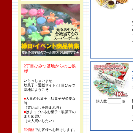
2丁目ひみつ基地からのご挨
拶
いらっしゃいませ。
駄菓子・通販サイト2丁目ひみつ
基地にようこそ
■
大量のお菓子・駄菓子が必要な
購入数
個
時
（買い出しを頼まれ時）
■
はまっているお菓子・駄菓子の
まとめ買い
（大人買いしたい）
卸価格
でお客様へお届けします。