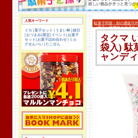
人気キーワード
駄菓子問屋・卸の通販TOP
ィ菓子
>
特価サイズ【キ
イカ
|
菓子セット
|
うまい棒
|
縁日
|
おつまみ
|
限定
|
イベント
|
お菓子
タクマ い
セット
|
お菓子詰め合わせ
|
ミル
クせんべい
|
たこせん
袋入) 
ャンディ系