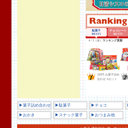
▶菓子詰め合わせ
▶駄菓子
▶チョコ
▶おかき
▶スナック菓子
▶おつまみ他