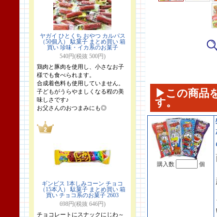
ヤガイ ひとくち おやつ カルパス
（50個入） 駄菓子 まとめ買い 箱
買い 珍味・イカ系のお菓子
540円(税抜 500円)
鶏肉と豚肉を使用し、小さなお子
様でも食べられます。
合成着色料も使用していません。
▶この商品
子どもがうらやましくなる程の美
味しさです♪
す。
お父さんのおつまみにも◎
購入数
個
ギンビス 1本しみコーン チョコ
（15本入） 駄菓子 まとめ買い 箱
買い チョコ系のお菓子 2603
698円(税抜 646円)
チョコレートにスナックにじわ～