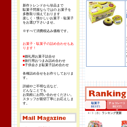
新作トレンドから珍品まで
駄菓子問屋ならではの お菓子を
多数取り揃えております
楽しく・懐かしいお菓子・駄菓子
をお選び下さいませ。
※すべて消費税込み価格です。
お菓子・駄菓子の詰め合わせもあ
ります！
■
婚礼用お菓子詰合せ
■
旅行用おつまみ詰め合わせ
■
子供会さま駄菓子詰め合わせ
各種詰め合せをお作りしておりま
す。
詳細やご不明な点など、
どんなことでも
お気軽にお問い合わせください。
スタッフが親切丁寧にお応えしま
す。