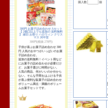
購入数
個
300円 お菓子詰め合わせ Aセット
【 2個口以上でも追加の 送料無料
】 縁日 お祭り ハロウィン クリス
マス 河中堂
300円(税抜 278円)
子供が喜ぶお菓子詰め合わせ 300
円 人気のおやつがいっぱいのお菓
子詰め合わせ。
追加の送料無料！イベント用など
にお菓子の詰め合わせが必要だけ
ど、お菓子選びに時間がない。
人気の商品、何がいいのか分から
ない。そんな手間をはぶける子供
が喜ぶ便利な駄菓子の詰め合わせ
ボリューム満点・満腹のボリュー
ムお菓子セットです。