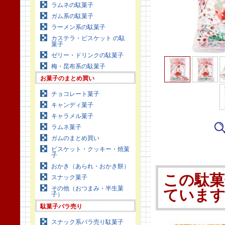
ラムネの駄菓子
ガム系の駄菓子
ラーメン系の駄菓子
カステラ・ビスケット の駄
菓子
ゼリー・ドリンクの駄菓子
梅・昆布系の駄菓子
お菓子のまとめ買い
チョコレート菓子
キャンディ菓子
キャラメル菓子
ラムネ菓子
ガムのまとめ買い
ビスケット・クッキー・焼菓
子
おかき（あられ・おかき餅）
この駄菓
スナック菓子
その他（おつまみ・半生菓
ていま
子）
駄菓子バラ売り
スナック系バラ売り駄菓子