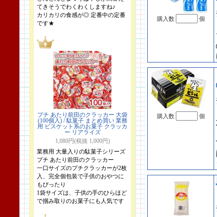
てきそうでわくわくしますね♪
カリカリの食感が◎ 定番中の定番
購入数
個
です★
プチ あたり前田のクラッカー 大袋
購入数
個
(100個入) / 駄菓子 まとめ買い 業務
用 ビスケット系のお菓子 クラッカ
ー リアライズ
1,080円(税抜 1,000円)
業務用 大量入りの駄菓子シリーズ
プチ あたり前田のクラッカー
一口サイズのプチクラッカーが2枚
入、完全個包装で子供のおやつに
もぴったり
1袋サイズは、子供の手のひらほど
で掴み取りのお菓子にも人気です