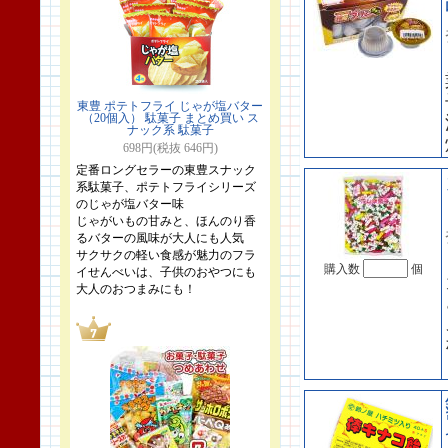
東豊 ポテトフライ じゃが塩バター
（20個入） 駄菓子 まとめ買い ス
ナック系 駄菓子
698円(税抜 646円)
定番ロングセラーの東豊スナック
系駄菓子、ポテトフライシリーズ
のじゃが塩バター味
じゃがいもの甘みと、ほんのり香
るバターの風味が大人にも人気
サクサクの軽い食感が魅力のフラ
購入数
個
イせんべいは、子供のおやつにも
大人のおつまみにも！