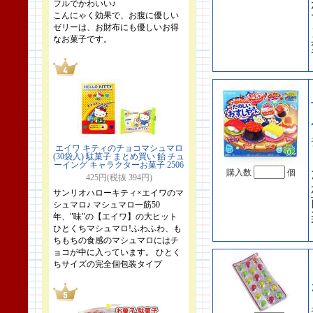
フルでかわいい♪
こんにゃく効果で、お腹に優しい
ゼリーは、お財布にも優しいお得
なお菓子です。
エイワ キティのチョコマシュマロ
(30袋入) 駄菓子 まとめ買い 飴 チュ
ーイング キャラクターお菓子 2506
購入数
個
425円(税抜 394円)
サンリオハローキティ×エイワのマ
シュマロ♪ マシュマロ一筋50
年、"味"の【エイワ】の大ヒット
ひとくちマシュマロ!ふわふわ、も
ちもちの食感のマシュマロにはチ
ョコが中に入っています。 ひとく
ちサイズの完全個包装タイプ