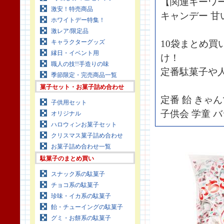
【関連キーワ
激安！特売商品
キャンデー 甘い
ホワイトデー特集！
激レア/限定品
キャラクターグッズ
10袋まとめ買
縁日・イベント用
け！
職人の技!!手造りの味
定番駄菓子や
季節限定・完売商品一覧
菓子セット・お菓子詰め合わせ
定番 飴 きゃ
子供用セット
子供会 学童 
オリジナル
ハロウィンお菓子セット
クリスマス菓子詰め合わせ
お菓子詰め合わせ一覧
駄菓子のまとめ買い
スナック系の駄菓子
チョコ系の駄菓子
珍味・イカ系の駄菓子
飴・チューイングの駄菓子
グミ・お餅系の駄菓子