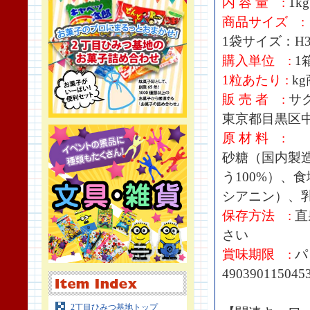
内 容 量 :
1kg
商品サイズ :
1袋サイズ：H35
購入単位 :
1箱
1粒あたり :
k
販 売 者 :
サ
東京都目黒区中央
原 材 料 :
砂糖（国内製
う100%）、
シアニン）、
保存方法 :
直
さい
賞味期限 :
パ
490390115045
2丁目ひみつ基地トップ