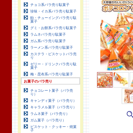
チョコ系バラ売り駄菓子
珍味・イカ系バラ売り駄菓子
飴・チューイングバラ売り駄
菓子
グミ・お餅系バラ売り駄菓子
ラムネバラ売り駄菓子
ガム系バラ売り駄菓子
ラーメン系バラ売り駄菓子
カステラ・ビスケットバラ売
り
ゼリー・ドリンクバラ売り駄
菓子
梅・昆布系バラ売り駄菓子
お菓子のバラ売り
チョコレート菓子（バラ売
り）
キャンディ菓子（バラ売り）
キャラメル菓子（バラ売り）
ラムネ菓子（バラ売り）
ガム菓子（バラ売り）
ビスケット・クッキー・焼菓
子