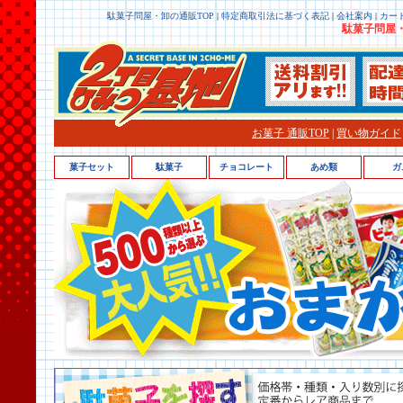
駄菓子問屋・卸の通販TOP
|
特定商取引法に基づく表記
|
会社案内
|
カー
駄菓子問屋・
お菓子 通販TOP
|
買い物ガイド