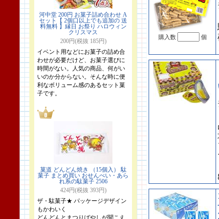
河中堂 200円 お菓子詰め合わせ A
セット【 2個口以上でも追加の 送
料無料 】縁日 お祭り ハロウィン
クリスマス
購入数
個
200円(税抜 185円)
イベント用などにお菓子の詰め合
わせが必要だけど、お菓子選びに
時間がない。人気の商品、何がい
いのか分からない。そんな時に便
利なボリューム感のあるセット菓
子です。
菓道 どんどん焼き （15個入） 駄
菓子 まとめ買い おせんべい・あら
れ系の駄菓子 2506
424円(税抜 393円)
ザ・駄菓子★ パッケージデザイン
もかわいく
どんどんとまつりばやしが聞こえ