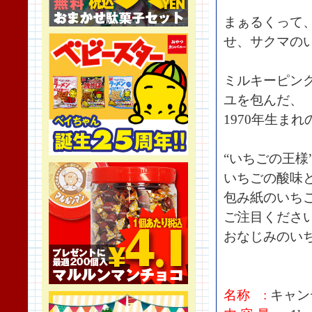
まぁるくって
せ、サクマの
ミルキーピン
ユを包んだ、
1970年生ま
“いちごの王様
いちごの酸味
包み紙のいち
ご注目くださ
おなじみのい
名称 :
キャン