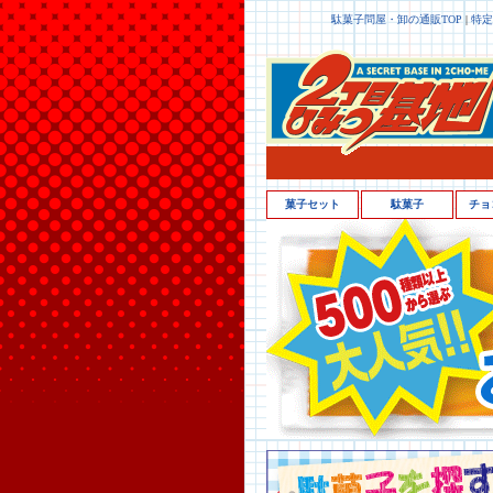
駄菓子問屋・卸の通販TOP
|
特定