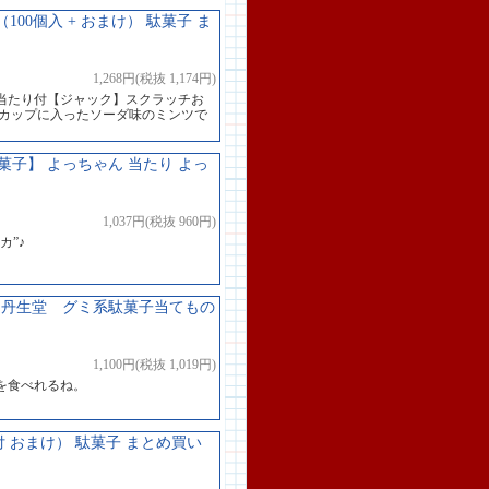
00個入 + おまけ） 駄菓子 ま
1,268円(税抜 1,174円)
当たり付【ジャック】スクラッチお
なカップに入ったソーダ味のミンツで
子】 よっちゃん 当たり よっ
1,037円(税抜 960円)
カ”♪
 丹生堂 グミ系駄菓子当てもの
1,100円(税抜 1,019円)
を食べれるね。
付 おまけ） 駄菓子 まとめ買い