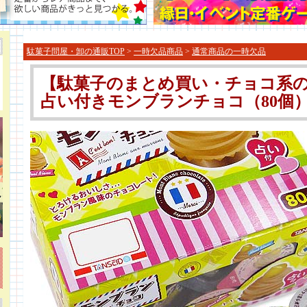
駄菓子問屋・卸の通販TOP
>
一時欠品商品
>
通常商品の一時欠品
【駄菓子のまとめ買い・チョコ系の
占い付きモンブランチョコ（80個