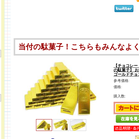
当付の駄菓子！こちらもみんなよく
【チョコレー
の駄菓子】 お
ゴールドチョ
参考価格:
価格:
購入数: