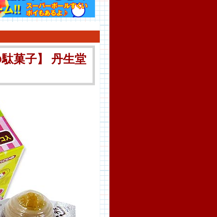
駄菓子】 丹生堂
）