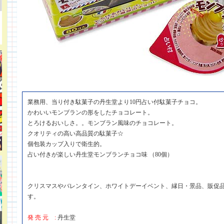
業務用、当り付き駄菓子の丹生堂より10円占い付駄菓子チョコ。
かわいいモンブランの形をしたチョコレート。
とろけるおいしさ。。モンブラン風味のチョコレート。
クオリティの高い高品質の駄菓子☆
個包装カップ入りで衛生的。
占い付きが楽しい丹生堂モンブランチョコ味 （80個）
クリスマスやバレンタイン、ホワイトデーイベント、縁日・景品、販促
す。
発 売 元 :
丹生堂