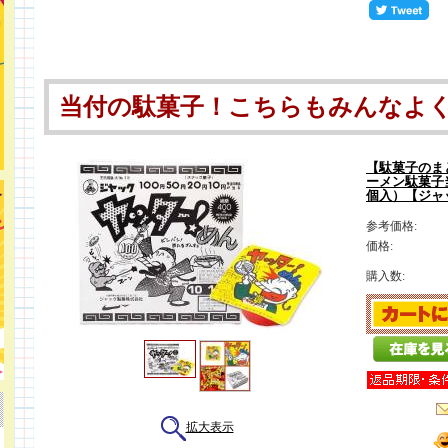
当付の駄菓子！こちらもみんなよく
【駄菓子のま
ーメン駄菓子
個入）【ジャ
参考価格:
価格:
購入数:
拡大表示