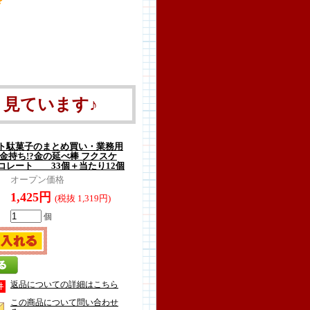
見ています♪
ト駄菓子のまとめ買い・業務用
金持ち!?金の延べ棒 フクスケ
コレート 33個＋当たり12個
オープン価格
1,425円
(税抜 1,319円)
個
返品についての詳細はこちら
この商品について問い合わせ