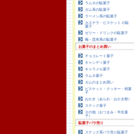
ラムネの駄菓子
ガム系の駄菓子
ラーメン系の駄菓子
カステラ・ビスケット の駄
菓子
ゼリー・ドリンクの駄菓子
梅・昆布系の駄菓子
お菓子のまとめ買い
チョコレート菓子
キャンディ菓子
キャラメル菓子
ラムネ菓子
ガムのまとめ買い
ビスケット・クッキー・焼菓
子
おかき（あられ・おかき餅）
スナック菓子
その他（おつまみ・半生菓
子）
駄菓子バラ売り
スナック系バラ売り駄菓子