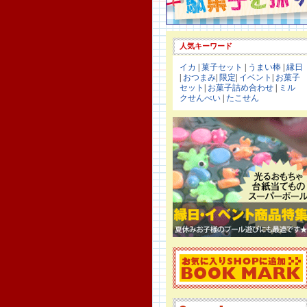
人気キーワード
イカ
|
菓子セット
|
うまい棒
|
縁日
|
おつまみ
|
限定
|
イベント
|
お菓子
セット
|
お菓子詰め合わせ
|
ミル
クせんべい
|
たこせん