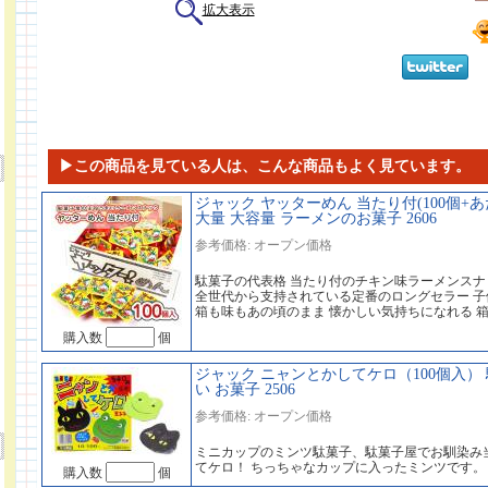
拡大表示
▶この商品を見ている人は、こんな商品もよく見ています。
ジャック ヤッターめん 当たり付(100個+あ
大量 大容量 ラーメンのお菓子 2606
参考価格: オープン価格
駄菓子の代表格 当たり付のチキン味ラーメンスナ
全世代から支持されている定番のロングセラー 
箱も味もあの頃のまま 懐かしい気持ちになれる 
購入数
個
ジャック ニャンとかしてケロ（100個入） 
い お菓子 2506
参考価格: オープン価格
ミニカップのミンツ駄菓子、駄菓子屋でお馴染み
てケロ！ ちっちゃなカップに入ったミンツです。
購入数
個