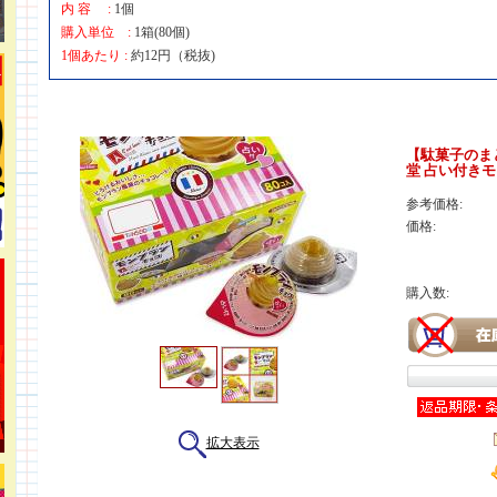
内 容 :
1個
購入単位 :
1箱(80個)
1個あたり :
約12円（税抜)
【駄菓子のま
堂 占い付き
参考価格:
価格:
購入数:
拡大表示