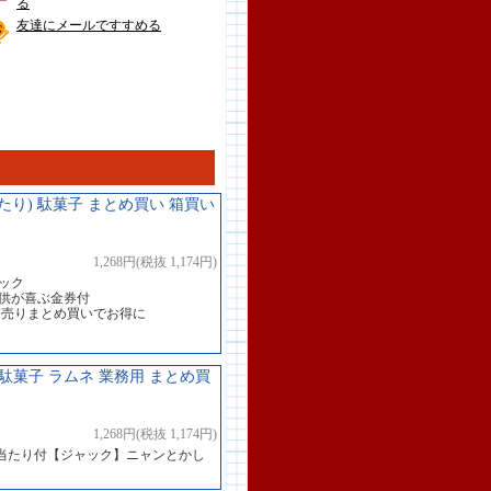
る
友達にメールですすめる
たり) 駄菓子 まとめ買い 箱買い
1,268円(税抜 1,174円)
ック
子供が喜ぶ金券付
箱売りまとめ買いでお得に
駄菓子 ラムネ 業務用 まとめ買
1,268円(税抜 1,174円)
当たり付【ジャック】ニャンとかし