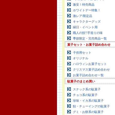
激安！特売商品
ホワイトデー特集！
激レア/限定品
キャラクターグッズ
縁日・イベント用
職人の技!!手造りの味
季節限定・完売商品一覧
菓子セット・お菓子詰め合わせ
子供用セット
オリジナル
ハロウィンお菓子セット
クリスマス菓子詰め合わせ
お菓子詰め合わせ一覧
駄菓子のまとめ買い
スナック系の駄菓子
チョコ系の駄菓子
珍味・イカ系の駄菓子
飴・チューイングの駄菓子
グミ・お餅系の駄菓子