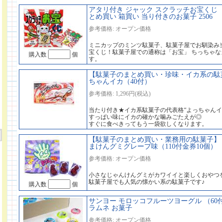
アタリ付き ジャック スクラッチお宝くじ （1
とめ買い 箱買い 当り付きのお菓子 2506
参考価格: オープン価格
ミニカップのミンツ駄菓子、駄菓子屋でお馴染み
宝くじ！駄菓子屋での通称は「お宝」 ちっちゃ
購入数
個
す。
【駄菓子のまとめ買い・珍味・イカ系の駄菓
ちゃんイカ（40付）
参考価格: 1,296円(税込)
当たり付き★イカ系駄菓子の代表格“よっちゃんイ
すっぱい味にイカの確かな噛みごたえが◎
すぐに食べきってもう一袋欲しくなります。
【駄菓子のまとめ買い・業務用の駄菓子】
まけんグミグレープ味（110付金券10個）
参考価格: オープン価格
小さなじゃんけんグミがカワイイと楽しくおやつ
駄菓子屋でも人気の懐かい系の駄菓子です♪
購入数
個
サンヨー モロッコフルーツヨーグル （60
ラムネ お菓子
参考価格: オープン価格