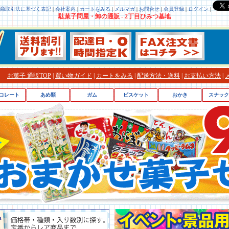
商取引法に基づく表記
|
会社案内
|
カートをみる
|
メルマガ
|
お問合せ
|
会員登録
|
ログイン
|
駄菓子問屋・卸の通販 - 2丁目ひみつ基地
お菓子 通販TOP
|
買い物ガイド
|
カートをみる
|
配送方法・送料
|
お支払い方法
|