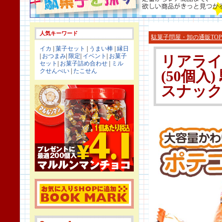
人気キーワード
駄菓子問屋・卸の通販TOP
イカ
|
菓子セット
|
うまい棒
|
縁日
|
おつまみ
|
限定
|
イベント
|
お菓子
リアライ
セット
|
お菓子詰め合わせ
|
ミル
クせんべい
|
たこせん
(50個入
スナック