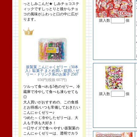
っとしみこんだ★ しみチョコステ
ィックですしっとりと後からチョ
コの風味がふわっと口の中に広が
ります。
購入数
個
坂製菓 こんにゃくゼリー（50本
入）駄菓子 まとめ買い 箱買い ゼ
リー・ドリンク系のお菓子 2507
656円(税抜 607円)
ツルって食べれる5色のゼリー。冷
蔵庫で冷やして食べも凍らせても
購入数
個
◎
大人買いがおすすめの、この食感
とお得感♪いつも常備しておきたい
こんにゃくゼリー♪
つめた～く冷やしたゼリーは、大
人も子供も大好き！
一口サイズで食べ やすい坂製菓の
こんにゃくゼリーは、透明でカラ