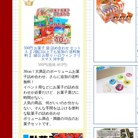
500円 お菓子 袋 詰め合わせ セット
A 【 2個口以上でも追加の 送料無
料 】 縁日 お祭り ハロウィン クリ
スマス 河中堂
500円(税抜 463円)
30cm！大満足のボーリュームお菓
子詰め合わせ。さらに追加の送料
無料！
イベント用などにお菓子の詰め合
わせが必要だけど、お菓子選びに
時間がない。
人気の商品、何がいいのか分から
ない。そんな手間をはぶける便利
な駄菓子の詰め合わせ
ボリューム満点・満腹の10点のお
菓子セットです。