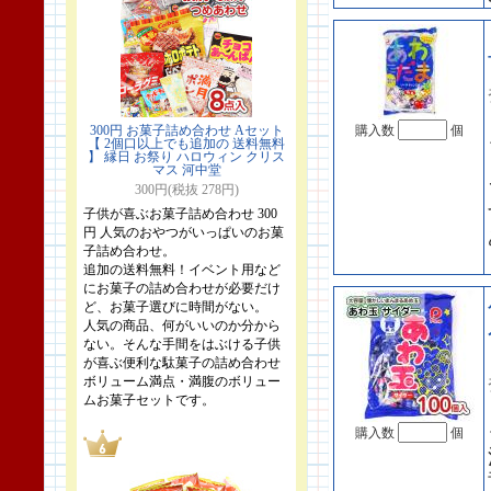
300円 お菓子詰め合わせ Aセット
購入数
個
【 2個口以上でも追加の 送料無料
】 縁日 お祭り ハロウィン クリス
マス 河中堂
300円(税抜 278円)
子供が喜ぶお菓子詰め合わせ 300
円 人気のおやつがいっぱいのお菓
子詰め合わせ。
追加の送料無料！イベント用など
にお菓子の詰め合わせが必要だけ
ど、お菓子選びに時間がない。
人気の商品、何がいいのか分から
ない。そんな手間をはぶける子供
が喜ぶ便利な駄菓子の詰め合わせ
ボリューム満点・満腹のボリュー
ムお菓子セットです。
購入数
個