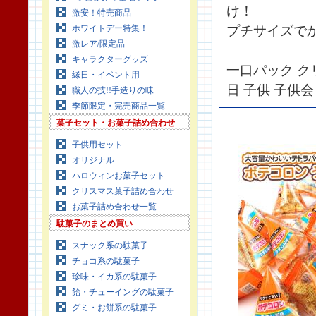
け！
激安！特売商品
ホワイトデー特集！
プチサイズで
激レア/限定品
キャラクターグッズ
一口パック ク
縁日・イベント用
日 子供 子供会
職人の技!!手造りの味
季節限定・完売商品一覧
菓子セット・お菓子詰め合わせ
子供用セット
オリジナル
ハロウィンお菓子セット
クリスマス菓子詰め合わせ
お菓子詰め合わせ一覧
駄菓子のまとめ買い
スナック系の駄菓子
チョコ系の駄菓子
珍味・イカ系の駄菓子
飴・チューイングの駄菓子
グミ・お餅系の駄菓子