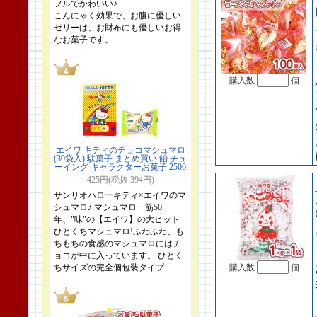
フルでかわいい♪
こんにゃく効果で、お腹に優しい
ゼリーは、お財布にも優しいお得
なお菓子です。
購入数
個
エイワ キティのチョコマシュマロ
(30袋入) 駄菓子 まとめ買い 飴 チュ
ーイング キャラクターお菓子 2506
425円(税抜 394円)
サンリオハローキティ×エイワのマ
シュマロ♪ マシュマロ一筋50
年、"味"の【エイワ】の大ヒット
ひとくちマシュマロ!ふわふわ、も
ちもちの食感のマシュマロにはチ
ョコが中に入っています。 ひとく
ちサイズの完全個包装タイプ
購入数
個