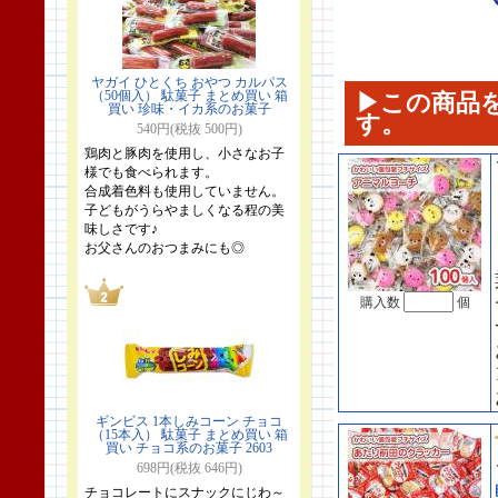
ヤガイ ひとくち おやつ カルパス
（50個入） 駄菓子 まとめ買い 箱
▶この商品
買い 珍味・イカ系のお菓子
す。
540円(税抜 500円)
鶏肉と豚肉を使用し、小さなお子
様でも食べられます。
合成着色料も使用していません。
子どもがうらやましくなる程の美
味しさです♪
お父さんのおつまみにも◎
購入数
個
ギンビス 1本しみコーン チョコ
（15本入） 駄菓子 まとめ買い 箱
買い チョコ系のお菓子 2603
698円(税抜 646円)
チョコレートにスナックにじわ～