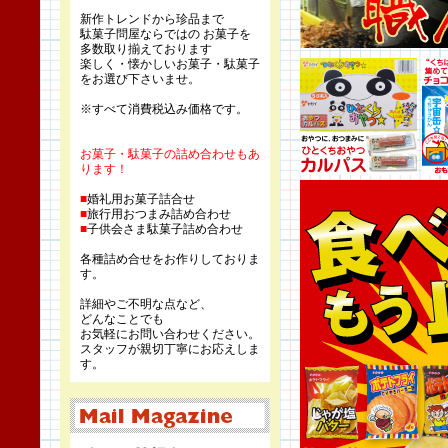
新作トレンドから珍品まで
駄菓子問屋ならではの お菓子を
多数取り揃えております
楽しく・懐かしいお菓子・駄菓子
をお選び下さいませ。
※すべて消費税込み価格です。
お菓子・駄菓子の詰め合わせもあ
ります！
■
婚礼用お菓子詰合せ
■
旅行用おつまみ詰め合わせ
■
子供会さま駄菓子詰め合わせ
各種詰め合せをお作りしておりま
す。
詳細やご不明な点など、
どんなことでも
お気軽にお問い合わせください。
スタッフが親切丁寧にお応えしま
す。