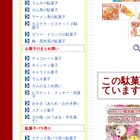
ラムネの駄菓子
ガム系の駄菓子
ラーメン系の駄菓子
カステラ・ビスケット の駄
菓子
ゼリー・ドリンクの駄菓子
梅・昆布系の駄菓子
お菓子のまとめ買い
チョコレート菓子
キャンディ菓子
キャラメル菓子
この駄菓
ラムネ菓子
ガムのまとめ買い
ていま
ビスケット・クッキー・焼菓
子
おかき（あられ・おかき餅）
スナック菓子
その他（おつまみ・半生菓
子）
駄菓子バラ売り
スナック系バラ売り駄菓子