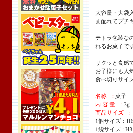
大容量・大袋
ま配れてプチ
テトラ包装な
れるお菓子で
サクッと食感
お子様にも人
食べ切りサイ
名称 :
菓子
内 容 量 :
3g
商品サイズ :
1個サイズ：H60
1袋サイズ : H3