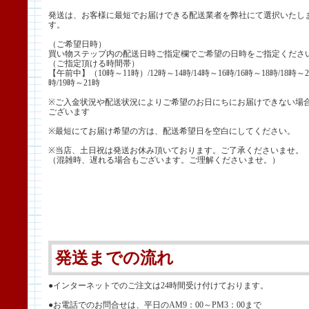
発送は、お客様に最短でお届けできる配送業者を弊社にて選択いたし
す。
（ご希望日時）
買い物ステップ内の配送日時ご指定欄でご希望の日時をご指定くださ
（ご指定頂ける時間帯）
【午前中】（10時～11時）/12時～14時/14時～16時/16時～18時/18時～2
時/19時～21時
※ご入金状況や配送状況によりご希望のお日にちにお届けできない場
ございます
※最短にてお届け希望の方は、配送希望日を空白にしてください。
※当店、土日祝は発送お休み頂いております。ご了承くださいませ。
（混雑時、遅れる場合もございます。ご理解くださいませ。）
発送までの流れ
●インターネットでのご注文は24時間受け付けております。
●お電話でのお問合せは、平日のAM9：00～PM3：00まで