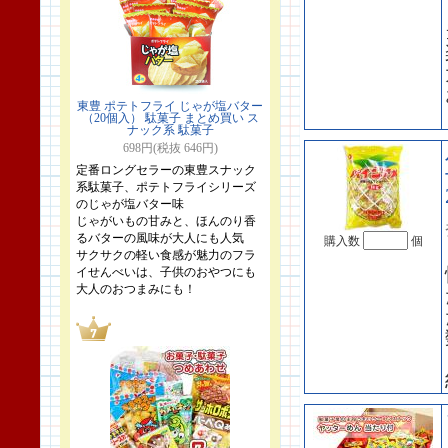
東豊 ポテトフライ じゃが塩バター
（20個入） 駄菓子 まとめ買い ス
ナック系 駄菓子
698円(税抜 646円)
定番ロングセラーの東豊スナック
系駄菓子、ポテトフライシリーズ
のじゃが塩バター味
じゃがいもの甘みと、ほんのり香
るバターの風味が大人にも人気
購入数
個
サクサクの軽い食感が魅力のフラ
イせんべいは、子供のおやつにも
大人のおつまみにも！