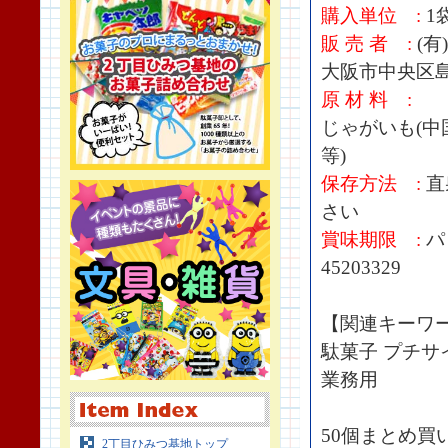
購入単位 :
1袋
販 売 者 :
(
大阪市中央区島之
原 材 料 :
じゃがいも(中
等)
保存方法 :
直
さい
賞味期限 :
パ
45203329
【関連キーワ
駄菓子 プチサ
業務用
50個まとめ買
2丁目ひみつ基地トップ