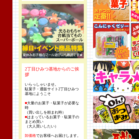
2丁目ひみつ基地からのご挨
拶
いらっしゃいませ。
駄菓子・通販サイト2丁目ひみつ
基地にようこそ
■
大量のお菓子・駄菓子が必要な
時
（買い出しを頼まれ時）
■
はまっているお菓子・駄菓子の
まとめ買い
（大人買いしたい）
卸価格
でお客様へお届けします。