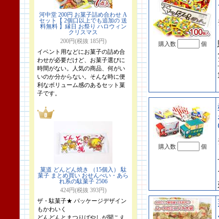
河中堂 200円 お菓子詰め合わせ A
セット【 2個口以上でも追加の 送
料無料 】縁日 お祭り ハロウィン
クリスマス
200円(税抜 185円)
購入数
個
イベント用などにお菓子の詰め合
わせが必要だけど、お菓子選びに
時間がない。人気の商品、何がい
いのか分からない。そんな時に便
利なボリューム感のあるセット菓
子です。
購入数
個
菓道 どんどん焼き （15個入） 駄
菓子 まとめ買い おせんべい・あら
れ系の駄菓子 2506
424円(税抜 393円)
ザ・駄菓子★ パッケージデザイン
もかわいく
どんどんとまつりばやしが聞こえ