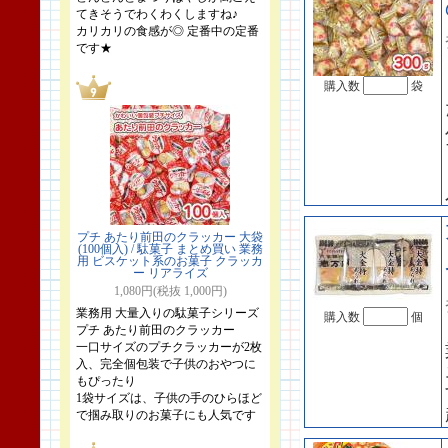
てきそうでわくわくしますね♪
カリカリの食感が◎ 定番中の定番
です★
購入数
袋
プチ あたり前田のクラッカー 大袋
(100個入) / 駄菓子 まとめ買い 業務
用 ビスケット系のお菓子 クラッカ
ー リアライズ
1,080円(税抜 1,000円)
業務用 大量入りの駄菓子シリーズ
購入数
個
プチ あたり前田のクラッカー
一口サイズのプチクラッカーが2枚
入、完全個包装で子供のおやつに
もぴったり
1袋サイズは、子供の手のひらほど
で掴み取りのお菓子にも人気です