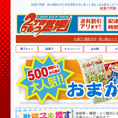
駄菓子問屋・卸の通販TOP
|
特定商取引法に基づく表記
|
会社案内
|
カー
駄菓子問屋・
お菓子 通販TOP
|
買い物ガイド