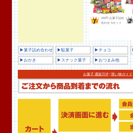
▶菓子詰め合わせ
▶駄菓子
▶チョコ
▶おかき
▶スナック菓子
▶おつまみ他
お菓子 通販TOP
|
買い物ガイド