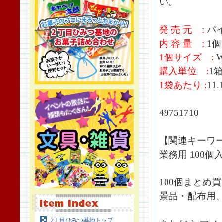
い。
発 売 元 :
パ
内 容 量 :
1個
1個サイズ :
W
購入単位 :
1箱
1袋あたり :
11
49751710
【関連キーワ
業務用 100個
100個まとめ
景品・配布用
2丁目ひみつ基地トップ