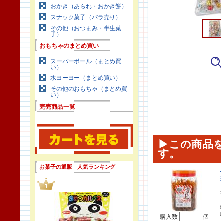
おかき（あられ・おかき餅）
スナック菓子（バラ売り）
その他（おつまみ・半生菓
子）
おもちゃのまとめ買い
スーパーボール（まとめ買
い）
水ヨーヨー（まとめ買い）
その他のおもちゃ（まとめ買
い）
完売商品一覧
▶この商品
す。
お菓子の通販 人気ランキング
購入数
個