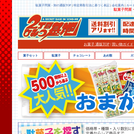
駄菓子問屋・卸の通販TOP
|
特定商取引法に基づく表記
|
会社案内
|
カー
駄菓子問屋・
お菓子 通販TOP
|
買い物ガイド