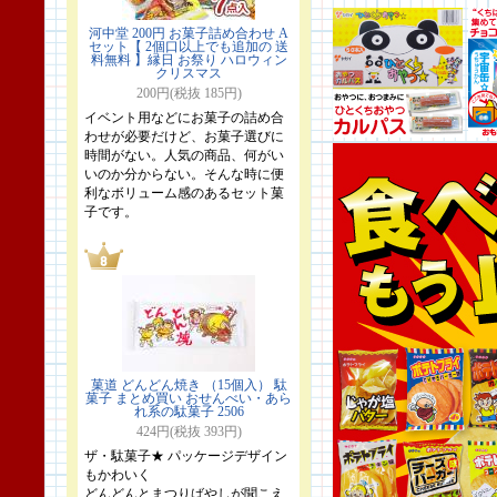
河中堂 200円 お菓子詰め合わせ A
セット【 2個口以上でも追加の 送
料無料 】縁日 お祭り ハロウィン
クリスマス
200円(税抜 185円)
イベント用などにお菓子の詰め合
わせが必要だけど、お菓子選びに
時間がない。人気の商品、何がい
いのか分からない。そんな時に便
利なボリューム感のあるセット菓
子です。
菓道 どんどん焼き （15個入） 駄
菓子 まとめ買い おせんべい・あら
れ系の駄菓子 2506
424円(税抜 393円)
ザ・駄菓子★ パッケージデザイン
もかわいく
どんどんとまつりばやしが聞こえ