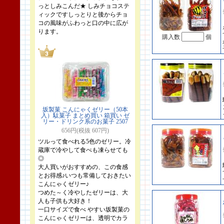
っとしみこんだ★ しみチョコステ
ィックですしっとりと後からチョ
コの風味がふわっと口の中に広が
ります。
購入数
個
坂製菓 こんにゃくゼリー（50本
入）駄菓子 まとめ買い 箱買い ゼ
リー・ドリンク系のお菓子 2507
656円(税抜 607円)
ツルって食べれる5色のゼリー。冷
蔵庫で冷やして食べも凍らせても
◎
大人買いがおすすめの、この食感
とお得感♪いつも常備しておきたい
こんにゃくゼリー♪
つめた～く冷やしたゼリーは、大
人も子供も大好き！
一口サイズで食べ やすい坂製菓の
こんにゃくゼリーは、透明でカラ