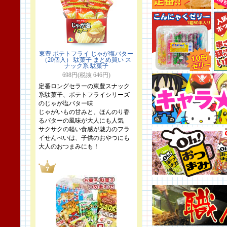
東豊 ポテトフライ じゃが塩バター
（20個入） 駄菓子 まとめ買い ス
ナック系 駄菓子
698円(税抜 646円)
定番ロングセラーの東豊スナック
系駄菓子、ポテトフライシリーズ
のじゃが塩バター味
じゃがいもの甘みと、ほんのり香
るバターの風味が大人にも人気
サクサクの軽い食感が魅力のフラ
イせんべいは、子供のおやつにも
大人のおつまみにも！