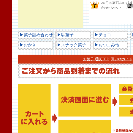
▶菓子詰め合わせ
▶駄菓子
▶チョコ
▶おかき
▶スナック菓子
▶おつまみ他
お菓子 通販TOP
|
買い物ガイド