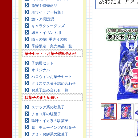
あわだま アメ
激安！特売商品
ホワイトデー特集！
激レア/限定品
キャラクターグッズ
縁日・イベント用
職人の技!!手造りの味
季節限定・完売商品一覧
菓子セット・お菓子詰め合わせ
子供用セット
オリジナル
ハロウィンお菓子セット
クリスマス菓子詰め合わせ
お菓子詰め合わせ一覧
駄菓子のまとめ買い
スナック系の駄菓子
チョコ系の駄菓子
珍味・イカ系の駄菓子
飴・チューイングの駄菓子
グミ・お餅系の駄菓子