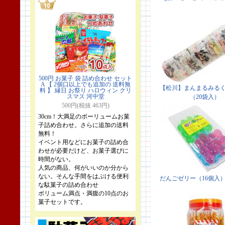
500円 お菓子 袋 詰め合わせ セット
A 【 2個口以上でも追加の 送料無
料 】 縁日 お祭り ハロウィン クリ
スマス 河中堂
500円(税抜 463円)
30cm！大満足のボーリュームお菓
子詰め合わせ。さらに追加の送料
無料！
イベント用などにお菓子の詰め合
わせが必要だけど、お菓子選びに
時間がない。
人気の商品、何がいいのか分から
ない。そんな手間をはぶける便利
な駄菓子の詰め合わせ
ボリューム満点・満腹の10点のお
菓子セットです。