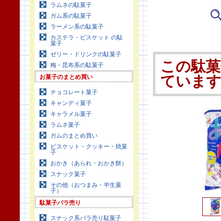
ラムネの駄菓子
ガム系の駄菓子
ラーメン系の駄菓子
カステラ・ビスケット の駄
菓子
ゼリー・ドリンクの駄菓子
この駄菓
梅・昆布系の駄菓子
お菓子のまとめ買い
ていま
チョコレート菓子
キャンディ菓子
キャラメル菓子
ラムネ菓子
ガムのまとめ買い
ビスケット・クッキー・焼菓
子
おかき（あられ・おかき餅）
スナック菓子
その他（おつまみ・半生菓
子）
駄菓子バラ売り
スナック系バラ売り駄菓子