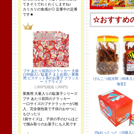
てきそうでわくわくしますね♪
カリカリの食感が◎ 定番中の定番
です★
プチ あたり前田のクラッカー 大袋
(100個入) / 駄菓子 まとめ買い 業務
用 ビスケット系のお菓子 クラッカ
ー リアライズ
1,080円(税抜 1,000円)
業務用 大量入りの駄菓子シリーズ
プチ あたり前田のクラッカー
一口サイズのプチクラッカーが2枚
入、完全個包装で子供のおやつに
もぴったり
1袋サイズは、子供の手のひらほど
で掴み取りのお菓子にも人気です