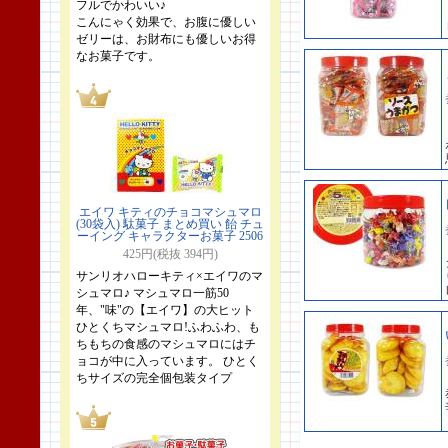
フルでかわいい♪
こんにゃく効果で、お腹に優しい
ゼリーは、お財布にも優しいお得
なお菓子です。
エイワ キティのチョコマシュマロ
(30袋入) 駄菓子 まとめ買い 飴 チュ
ーイング キャラクターお菓子 2506
425円(税抜 394円)
サンリオハローキティ×エイワのマ
シュマロ♪ マシュマロ一筋50
年、"味"の【エイワ】の大ヒット
ひとくちマシュマロ!ふわふわ、も
ちもちの食感のマシュマロにはチ
ョコが中に入っています。 ひとく
ちサイズの完全個包装タイプ