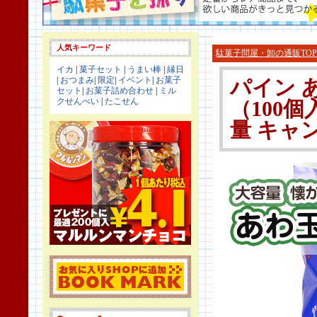
人気キーワード
駄菓子問屋・卸の通販TOP
イカ
|
菓子セット
|
うまい棒
|
縁日
|
おつまみ
|
限定
|
イベント
|
お菓子
パイン 
セット
|
お菓子詰め合わせ
|
ミル
クせんべい
|
たこせん
（100個
量 キャン