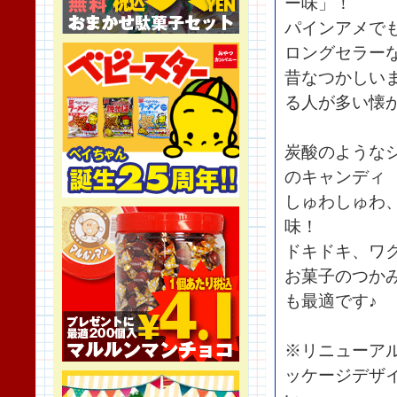
ー味」！
パインアメで
ロングセラー
昔なつかしい
る人が多い懐
炭酸のような
のキャンディ
しゅわしゅわ
味！
ドキドキ、ワ
お菓子のつか
も最適です♪
※リニューア
ッケージデザ