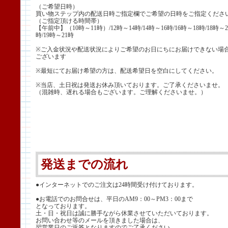
（ご希望日時）
買い物ステップ内の配送日時ご指定欄でご希望の日時をご指定くださ
（ご指定頂ける時間帯）
【午前中】（10時～11時）/12時～14時/14時～16時/16時～18時/18時～2
時/19時～21時
※ご入金状況や配送状況によりご希望のお日にちにお届けできない場
ございます
※最短にてお届け希望の方は、配送希望日を空白にしてください。
※当店、土日祝は発送お休み頂いております。ご了承くださいませ。
（混雑時、遅れる場合もございます。ご理解くださいませ。）
発送までの流れ
●インターネットでのご注文は24時間受け付けております。
●お電話でのお問合せは、平日のAM9：00～PM3：00まで
となっております。
土・日・祝日は誠に勝手ながら休業させていただいております。
お問い合わせ等のメールを頂きました場合は、
翌営業日のご返答となりますのでご了承ください。