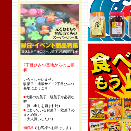
2丁目ひみつ基地からのご挨
拶
いらっしゃいませ。
駄菓子・通販サイト2丁目ひみつ
基地にようこそ
■
大量のお菓子・駄菓子が必要な
時
（買い出しを頼まれ時）
■
はまっているお菓子・駄菓子の
まとめ買い
（大人買いしたい）
卸価格
でお客様へお届けします。