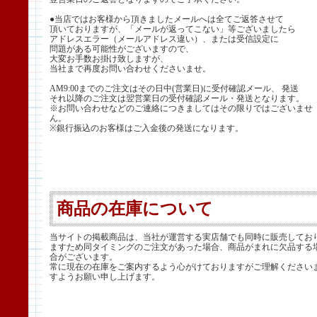
●当店ではお客様から頂きましたメールへは全てご返答させて
頂いておりますが、「メールが返ってこない」等ございましたら
アドレスエラー（メールアドレス違い）、または受信設定に
問題がある可能性がございますので、
大変お手数お掛け致しますが、
当社まで再度お問い合わせくださいませ。
AM9:00までのご注文はその日中(営業日)に受付確認メール、 発送
それ以降のご注文は翌営業日の受付確認メール・発送となります。
※お問い合わせなどのご連絡につきましてはその限りではございませ
ん。
※銀行振込のお客様はご入金後の発送になります。
商品の在庫について
当サイトの掲載商品は、当社が運営する実店舗でも同時に販売してお
ますため同タイミングのご注文があった場合、商品がまれに欠品する
合がございます。
常に現在の在庫をご案内するよう心がけておりますがご理解ください
すようお願い申し上げます。