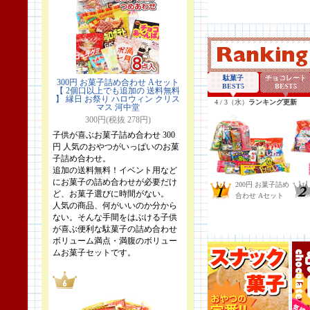
300円 お菓子詰め合わせ Aセット
【 2個口以上でも追加の 送料無料
】 縁日 お祭り ハロウィン クリス
マス 河中堂
300円(税抜 278円)
子供が喜ぶお菓子詰め合わせ 300
円 人気のおやつがいっぱいのお菓
子詰め合わせ。
追加の送料無料！イベント用など
にお菓子の詰め合わせが必要だけ
ど、お菓子選びに時間がない。
人気の商品、何がいいのか分から
ない。そんな手間をはぶける子供
が喜ぶ便利な駄菓子の詰め合わせ
ボリューム満点・満腹のボリュー
ムお菓子セットです。