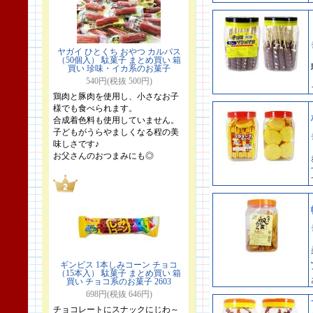
ヤガイ ひとくち おやつ カルパス
（50個入） 駄菓子 まとめ買い 箱
買い 珍味・イカ系のお菓子
540円(税抜 500円)
鶏肉と豚肉を使用し、小さなお子
様でも食べられます。
合成着色料も使用していません。
子どもがうらやましくなる程の美
味しさです♪
お父さんのおつまみにも◎
ギンビス 1本しみコーン チョコ
（15本入） 駄菓子 まとめ買い 箱
買い チョコ系のお菓子 2603
698円(税抜 646円)
チョコレートにスナックにじわ～