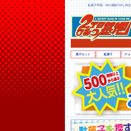
駄菓子問屋・卸の通販TOP
|
特定