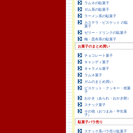
ラムネの駄菓子
ガム系の駄菓子
ラーメン系の駄菓子
カステラ・ビスケット の駄
菓子
ゼリー・ドリンクの駄菓子
梅・昆布系の駄菓子
お菓子のまとめ買い
チョコレート菓子
キャンディ菓子
キャラメル菓子
ラムネ菓子
ガムのまとめ買い
ビスケット・クッキー・焼菓
子
おかき（あられ・おかき餅）
スナック菓子
その他（おつまみ・半生菓
子）
駄菓子バラ売り
スナック系バラ売り駄菓子