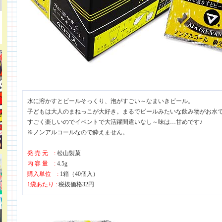
水に溶かすとビールそっくり、泡がすごい～なまいきビール。
子どもは大人のまねっこが大好き。まるでビールみたいな飲み物がお水
すごく楽しいのでイベントで大活躍間違いなし～味は…甘めです♪
※ノンアルコールなので酔えません。
発 売 元 :
松山製菓
内 容 量 :
4.5g
購入単位 :
1箱（40個入）
1袋あたり :
税抜価格32円