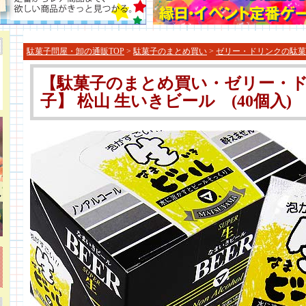
駄菓子問屋・卸の通販TOP
>
駄菓子のまとめ買い
>
ゼリー・ドリンクの駄菓
【駄菓子のまとめ買い・ゼリー・
子】 松山 生いきビール (40個入)