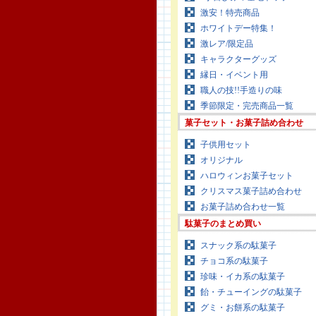
激安！特売商品
ホワイトデー特集！
激レア/限定品
キャラクターグッズ
縁日・イベント用
職人の技!!手造りの味
季節限定・完売商品一覧
菓子セット・お菓子詰め合わせ
子供用セット
オリジナル
ハロウィンお菓子セット
クリスマス菓子詰め合わせ
お菓子詰め合わせ一覧
駄菓子のまとめ買い
スナック系の駄菓子
チョコ系の駄菓子
珍味・イカ系の駄菓子
飴・チューイングの駄菓子
グミ・お餅系の駄菓子