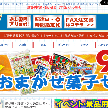
商取引法に基づく表記
|
会社案内
|
カートをみる
|
メルマガ
|
お問合せ
|
会員登録
|
ログイン
|
駄菓子問屋・卸の通販 - 2丁目ひみつ基地
お菓子 通販TOP
|
買い物ガイド
|
カートをみる
|
配送方法・送料
|
お支払い方法
|