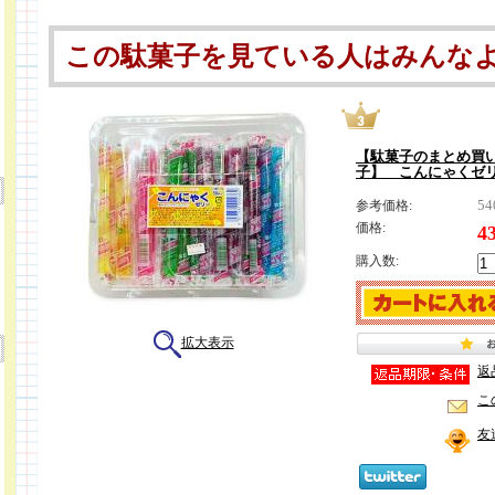
この駄菓子を見ている人はみんな
【駄菓子のまとめ買
子】 こんにゃくゼリ
5
参考価格:
価格:
4
購入数:
拡大表示
返
こ
友