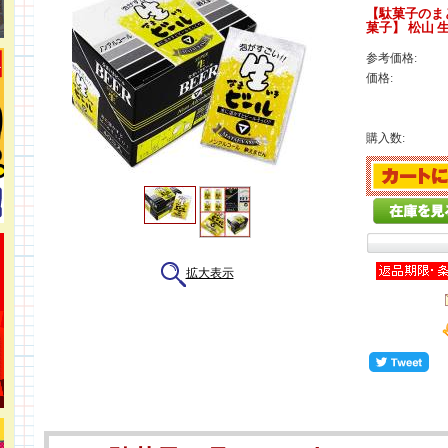
【駄菓子のま
菓子】 松山 
参考価格:
価格:
購入数:
拡大表示