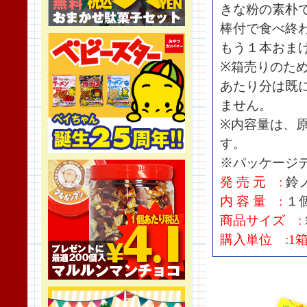
きな粉の素朴
棒付で食べ終
もう１本おま
※箱売りのた
あたり分は既
ません。
※内容量は、
す。
※パッケージ
発 売 元 :
鈴
内 容 量 :
１
商品サイズ :
購入単位 :1