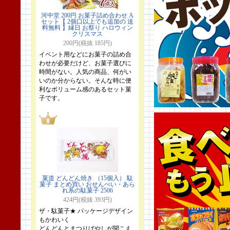
河中堂 200円 お菓子詰め合わせ A
セット【 2個口以上でも追加の 送
料無料 】縁日 お祭り ハロウィン
クリスマス
200円(税抜 185円)
イベント用などにお菓子の詰め合
わせが必要だけど、お菓子選びに
時間がない。人気の商品、何がい
いのか分からない。そんな時に便
利なボリューム感のあるセット菓
子です。
菓道 どんどん焼き （15個入） 駄
菓子 まとめ買い おせんべい・あら
れ系の駄菓子 2506
424円(税抜 393円)
ザ・駄菓子★ パッケージデザイン
もかわいく
どんどんとまつりばやしが聞こえ