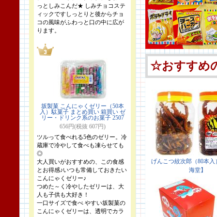
っとしみこんだ★ しみチョコステ
ィックですしっとりと後からチョ
コの風味がふわっと口の中に広が
ります。
坂製菓 こんにゃくゼリー（50本
入）駄菓子 まとめ買い 箱買い ゼ
リー・ドリンク系のお菓子 2507
656円(税抜 607円)
ツルって食べれる5色のゼリー。冷
蔵庫で冷やして食べも凍らせても
◎
大人買いがおすすめの、この食感
とお得感♪いつも常備しておきたい
こんにゃくゼリー♪
つめた～く冷やしたゼリーは、大
人も子供も大好き！
一口サイズで食べ やすい坂製菓の
こんにゃくゼリーは、透明でカラ