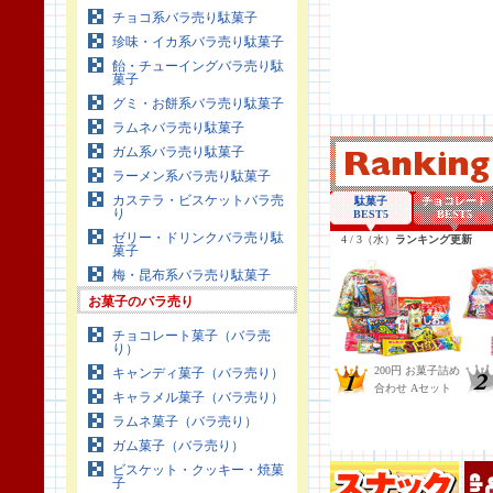
チョコ系バラ売り駄菓子
珍味・イカ系バラ売り駄菓子
飴・チューイングバラ売り駄
菓子
グミ・お餅系バラ売り駄菓子
ラムネバラ売り駄菓子
ガム系バラ売り駄菓子
ラーメン系バラ売り駄菓子
カステラ・ビスケットバラ売
り
ゼリー・ドリンクバラ売り駄
菓子
梅・昆布系バラ売り駄菓子
お菓子のバラ売り
チョコレート菓子（バラ売
り）
キャンディ菓子（バラ売り）
キャラメル菓子（バラ売り）
ラムネ菓子（バラ売り）
ガム菓子（バラ売り）
ビスケット・クッキー・焼菓
子