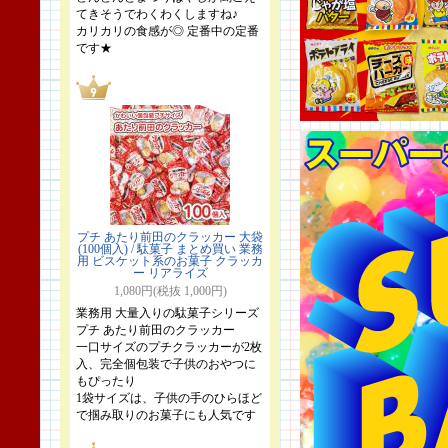
てきそうでわくわくしますね♪
カリカリの食感が◎ 定番中の定番
です★
プチ あたり前田のクラッカー 大袋
(100個入) / 駄菓子 まとめ買い 業務
用 ビスケット系のお菓子 クラッカ
ー リアライズ
1,080円(税抜 1,000円)
業務用 大量入りの駄菓子シリーズ
プチ あたり前田のクラッカー
一口サイズのプチクラッカーが2枚
入、完全個包装で子供のおやつに
もぴったり
1袋サイズは、子供の手のひらほど
で掴み取りのお菓子にも人気です