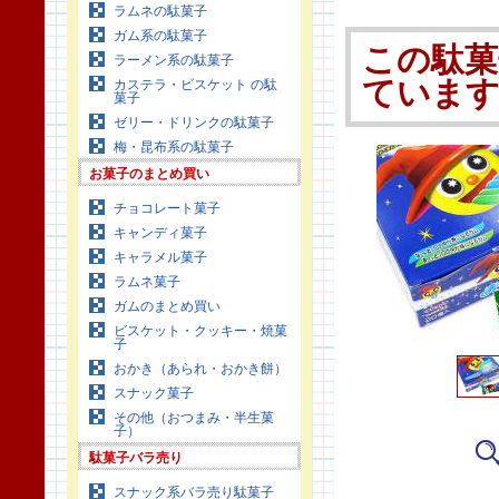
ラムネの駄菓子
ガム系の駄菓子
この駄菓
ラーメン系の駄菓子
ていま
カステラ・ビスケット の駄
菓子
ゼリー・ドリンクの駄菓子
梅・昆布系の駄菓子
お菓子のまとめ買い
チョコレート菓子
キャンディ菓子
キャラメル菓子
ラムネ菓子
ガムのまとめ買い
ビスケット・クッキー・焼菓
子
おかき（あられ・おかき餅）
スナック菓子
その他（おつまみ・半生菓
子）
駄菓子バラ売り
スナック系バラ売り駄菓子