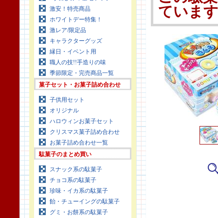
ていま
激安！特売商品
ホワイトデー特集！
激レア/限定品
キャラクターグッズ
縁日・イベント用
職人の技!!手造りの味
季節限定・完売商品一覧
菓子セット・お菓子詰め合わせ
子供用セット
オリジナル
ハロウィンお菓子セット
クリスマス菓子詰め合わせ
お菓子詰め合わせ一覧
駄菓子のまとめ買い
スナック系の駄菓子
チョコ系の駄菓子
珍味・イカ系の駄菓子
飴・チューイングの駄菓子
グミ・お餅系の駄菓子