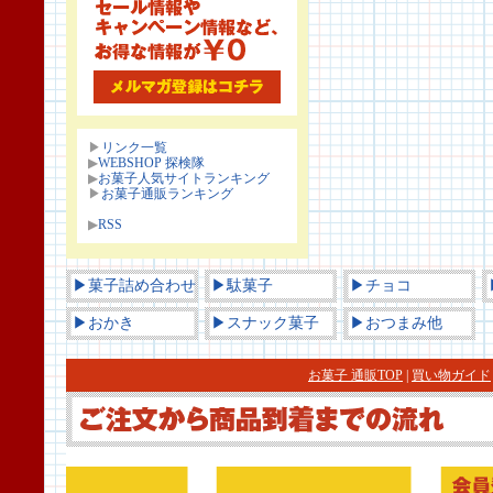
▶
リンク一覧
▶
WEBSHOP 探検隊
▶
お菓子人気サイトランキング
▶
お菓子通販ランキング
▶
RSS
▶菓子詰め合わせ
▶駄菓子
▶チョコ
▶おかき
▶スナック菓子
▶おつまみ他
お菓子 通販TOP
|
買い物ガイド