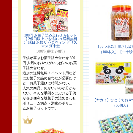
300円 お菓子詰め合わせ Aセット
【 2個口以上でも追加の 送料無料
】 縁日 お祭り ハロウィン クリス
マス 河中堂
300円(税抜 278円)
子供が喜ぶお菓子詰め合わせ 300
円 人気のおやつがいっぱいのお菓
子詰め合わせ。
追加の送料無料！イベント用など
にお菓子の詰め合わせが必要だけ
ど、お菓子選びに時間がない。
人気の商品、何がいいのか分から
ない。そんな手間をはぶける子供
が喜ぶ便利な駄菓子の詰め合わせ
ボリューム満点・満腹のボリュー
ムお菓子セットです。