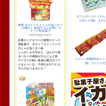
東豊 ポテトフライ じゃが塩バター
（20個入） 駄菓子 まとめ買い ス
ナック系 駄菓子
698円(税抜 646円)
定番ロングセラーの東豊スナック
系駄菓子、ポテトフライシリーズ
のじゃが塩バター味
じゃがいもの甘みと、ほんのり香
るバターの風味が大人にも人気
サクサクの軽い食感が魅力のフラ
イせんべいは、子供のおやつにも
大人のおつまみにも！