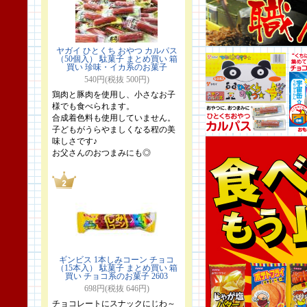
ヤガイ ひとくち おやつ カルパス
（50個入） 駄菓子 まとめ買い 箱
買い 珍味・イカ系のお菓子
540円(税抜 500円)
鶏肉と豚肉を使用し、小さなお子
様でも食べられます。
合成着色料も使用していません。
子どもがうらやましくなる程の美
味しさです♪
お父さんのおつまみにも◎
ギンビス 1本しみコーン チョコ
（15本入） 駄菓子 まとめ買い 箱
買い チョコ系のお菓子 2603
698円(税抜 646円)
チョコレートにスナックにじわ～