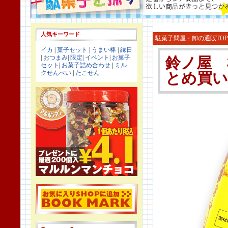
人気キーワード
駄菓子問屋・卸の通販TOP
イカ
|
菓子セット
|
うまい棒
|
縁日
|
おつまみ
|
限定
|
イベント
|
お菓子
鈴ノ屋 
セット
|
お菓子詰め合わせ
|
ミル
クせんべい
|
たこせん
とめ買い