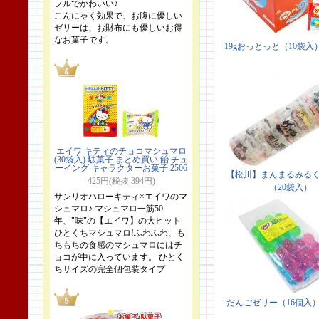
フルでかわいい♪
こんにゃく効果で、お腹に優しい
ゼリーは、お財布にも優しいお得
なお菓子です。
エイワ キティのチョコマシュマロ
(30袋入) 駄菓子 まとめ買い 飴 チュ
ーイング キャラクターお菓子 2506
425円(税抜 394円)
サンリオハローキティ×エイワのマ
シュマロ♪ マシュマロ一筋50
年、"味"の【エイワ】の大ヒット
ひとくちマシュマロ!ふわふわ、も
ちもちの食感のマシュマロにはチ
ョコが中に入っています。 ひとく
ちサイズの完全個包装タイプ