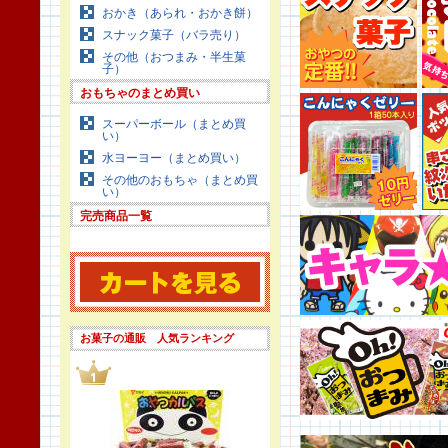
おかき（あられ・おかき餅）
スナック菓子（バラ売り）
その他（おつまみ・半生菓
子）
おもちゃのまとめ買い
スーパーボール（まとめ買
い）
水ヨーヨー（まとめ買い）
その他のおもちゃ（まとめ買
い）
完売商品一覧
お菓子の通販 人気ランキング