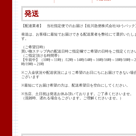
発送
【配達業者】 当社指定便でのお届け【佐川急便株式会社/ゆうパック
発送は、お客様に最短でお届けできる配送業者を弊社にて選択いたし
す。
（ご希望日時）
買い物ステップ内の配送日時ご指定欄でご希望の日時をご指定くださ
（ご指定頂ける時間帯）
【午前中】（10時～11時）/12時～14時/14時～16時/16時～18時/18時～2
時/19時～21時
※ご入金状況や配送状況によりご希望のお日にちにお届けできない場
ございます
※最短にてお届け希望の方は、配送希望日を空白にしてください。
※当店、土日祝は発送お休み頂いております。ご了承くださいませ。
（混雑時、遅れる場合もございます。ご理解くださいませ。）