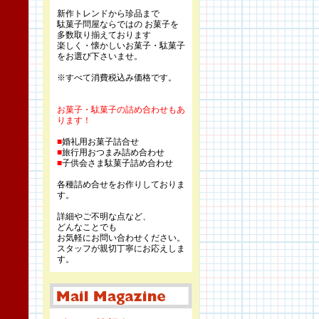
新作トレンドから珍品まで
駄菓子問屋ならではの お菓子を
多数取り揃えております
楽しく・懐かしいお菓子・駄菓子
をお選び下さいませ。
※すべて消費税込み価格です。
お菓子・駄菓子の詰め合わせもあ
ります！
■
婚礼用お菓子詰合せ
■
旅行用おつまみ詰め合わせ
■
子供会さま駄菓子詰め合わせ
各種詰め合せをお作りしておりま
す。
詳細やご不明な点など、
どんなことでも
お気軽にお問い合わせください。
スタッフが親切丁寧にお応えしま
す。