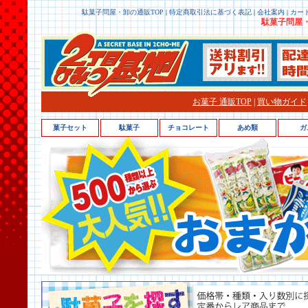
駄菓子問屋・卸の通販TOP
|
特定商取引法に基づく表記
|
会社案内
|
カー
駄菓子問屋・
お菓子 通販TOP
|
買い物ガイド