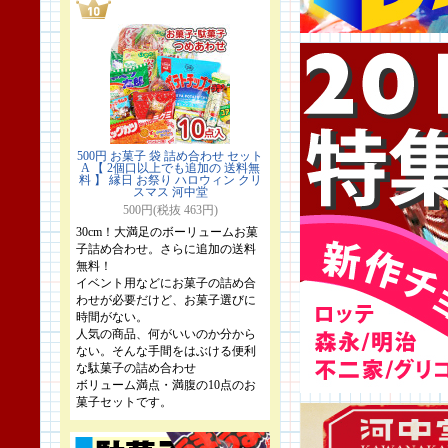
500円 お菓子 袋 詰め合わせ セット
A 【 2個口以上でも追加の 送料無
料 】 縁日 お祭り ハロウィン クリ
スマス 河中堂
500円(税抜 463円)
30cm！大満足のボーリュームお菓
子詰め合わせ。さらに追加の送料
無料！
イベント用などにお菓子の詰め合
わせが必要だけど、お菓子選びに
時間がない。
人気の商品、何がいいのか分から
ない。そんな手間をはぶける便利
な駄菓子の詰め合わせ
ボリューム満点・満腹の10点のお
菓子セットです。