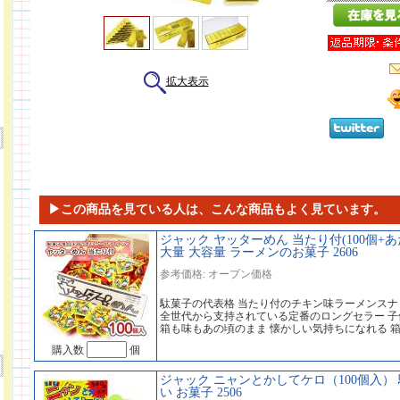
拡大表示
▶この商品を見ている人は、こんな商品もよく見ています。
ジャック ヤッターめん 当たり付(100個+あ
大量 大容量 ラーメンのお菓子 2606
参考価格: オープン価格
駄菓子の代表格 当たり付のチキン味ラーメンスナ
全世代から支持されている定番のロングセラー 
箱も味もあの頃のまま 懐かしい気持ちになれる 
購入数
個
ジャック ニャンとかしてケロ（100個入） 
い お菓子 2506