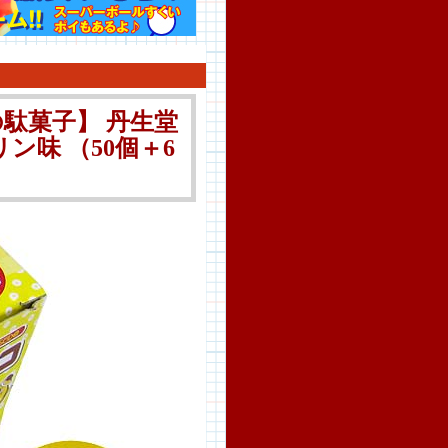
駄菓子】 丹生堂
ン味 （50個＋6