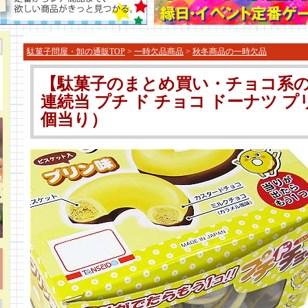
駄菓子問屋・卸の通販TOP
>
一時欠品商品
>
秋冬商品の一時欠品
【駄菓子のまとめ買い・チョコ系の
連続当 プチ ド チョコ ドーナツ プリ
個当り）