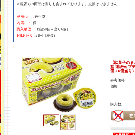
※当店での商品は当りも含まれております。交換はできません。
発 売 元 :
丹生堂
内 容 :
1個
購入単位 :
1箱(50個＋当り6個)
1個あたり :
21円（税抜)
【駄菓子のま
堂 連続当 プチ
個＋6個当り
参考価格:
価格:
購入数: