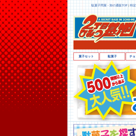
駄菓子問屋・卸の通販TOP
|
特定