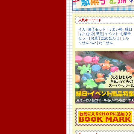
人気キーワード
イカ
|
菓子セット
|
うまい棒
|
縁日
|
おつまみ
|
限定
|
イベント
|
お菓子
セット
|
お菓子詰め合わせ
|
ミル
クせんべい
|
たこせん