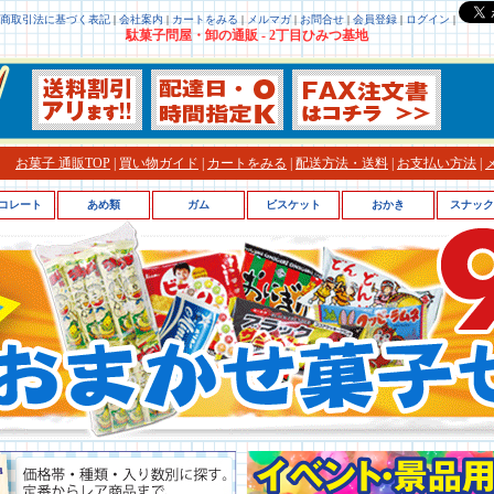
商取引法に基づく表記
|
会社案内
|
カートをみる
|
メルマガ
|
お問合せ
|
会員登録
|
ログイン
|
駄菓子問屋・卸の通販 - 2丁目ひみつ基地
お菓子 通販TOP
|
買い物ガイド
|
カートをみる
|
配送方法・送料
|
お支払い方法
|