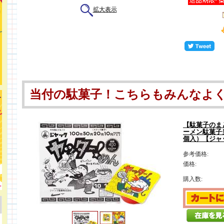
拡大表示
当付の駄菓子！こちらもみんなよく
【駄菓子のま
ーメン駄菓子
個入）【ジャ
参考価格:
価格:
購入数: