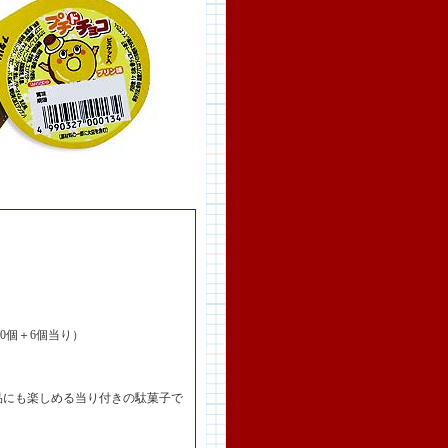
0個＋6個当り）
品にも楽しめる当り付きの駄菓子で