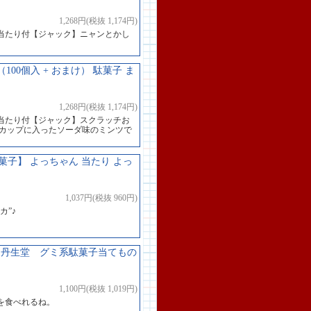
1,268円(税抜 1,174円)
当たり付【ジャック】ニャンとかし
00個入 + おまけ） 駄菓子 ま
1,268円(税抜 1,174円)
当たり付【ジャック】スクラッチお
なカップに入ったソーダ味のミンツで
子】 よっちゃん 当たり よっ
1,037円(税抜 960円)
カ”♪
 丹生堂 グミ系駄菓子当てもの
1,100円(税抜 1,019円)
を食べれるね。