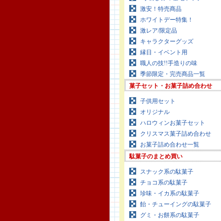
激安！特売商品
ホワイトデー特集！
激レア/限定品
キャラクターグッズ
縁日・イベント用
職人の技!!手造りの味
季節限定・完売商品一覧
菓子セット・お菓子詰め合わせ
子供用セット
オリジナル
ハロウィンお菓子セット
クリスマス菓子詰め合わせ
お菓子詰め合わせ一覧
駄菓子のまとめ買い
スナック系の駄菓子
チョコ系の駄菓子
珍味・イカ系の駄菓子
飴・チューイングの駄菓子
グミ・お餅系の駄菓子