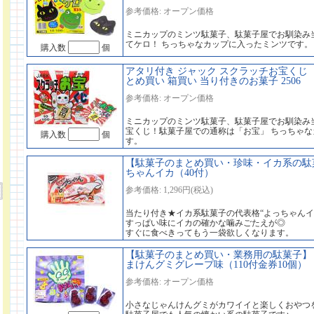
参考価格: オープン価格
ミニカップのミンツ駄菓子、駄菓子屋でお馴染み
てケロ！ ちっちゃなカップに入ったミンツです。
購入数
個
アタリ付き ジャック スクラッチお宝くじ （1
とめ買い 箱買い 当り付きのお菓子 2506
参考価格: オープン価格
ミニカップのミンツ駄菓子、駄菓子屋でお馴染み
宝くじ！駄菓子屋での通称は「お宝」 ちっちゃ
購入数
個
す。
【駄菓子のまとめ買い・珍味・イカ系の駄菓
ちゃんイカ（40付）
参考価格: 1,296円(税込)
当たり付き★イカ系駄菓子の代表格“よっちゃんイ
すっぱい味にイカの確かな噛みごたえが◎
すぐに食べきってもう一袋欲しくなります。
【駄菓子のまとめ買い・業務用の駄菓子】
まけんグミグレープ味（110付金券10個）
参考価格: オープン価格
小さなじゃんけんグミがカワイイと楽しくおやつ