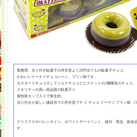
業務用、当り付き駄菓子の丹生堂より20円当てもの駄菓子チョコ。
かわいいドーナツチョコレート。プリン味です。
カスタードチョコそしてミルクチョコとビスケットの3層構造のチョコ。
クオリティの高い高品質の駄菓子☆
個包装カップ入りで衛生的。
当り付きが楽しい連続当ての丹生堂プチ ド チョコ ドーナツ プリン味 （5
クリスマスやバレンタイン、ホワイトデーイベント、縁日・景品、販促
す。