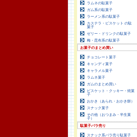
ラムネの駄菓子
ガム系の駄菓子
ラーメン系の駄菓子
カステラ・ビスケット の駄
菓子
ゼリー・ドリンクの駄菓子
梅・昆布系の駄菓子
お菓子のまとめ買い
チョコレート菓子
キャンディ菓子
キャラメル菓子
ラムネ菓子
ガムのまとめ買い
ビスケット・クッキー・焼菓
子
おかき（あられ・おかき餅）
スナック菓子
その他（おつまみ・半生菓
子）
駄菓子バラ売り
スナック系バラ売り駄菓子