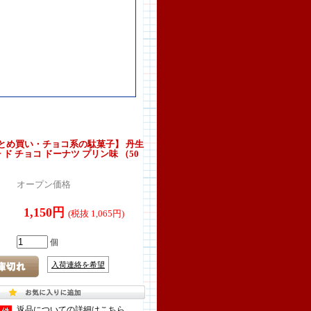
とめ買い・チョコ系の駄菓子】 丹生
 ド チョコ ドーナツ プリン味 （50
）
オープン価格
1,150円
(税抜 1,065円)
個
入荷連絡を希望
返品についての詳細はこちら