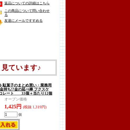
返品についての詳細はこちら
この商品について問い合わせ
る
友達にメールですすめる
見ています♪
ト駄菓子のまとめ買い・業務用
金持ち!?金の延べ棒 フクスケ
コレート 33個＋当たり12個
オープン価格
1,425円
(税抜 1,319円)
個