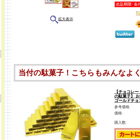
拡大表示
当付の駄菓子！こちらもみんなよく
【チョコレー
の駄菓子】 お
ゴールドチョ
参考価格:
価格:
購入数: