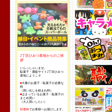
2丁目ひみつ基地からのご挨
拶
いらっしゃいませ。
駄菓子・通販サイト2丁目ひみつ
基地にようこそ
■
大量のお菓子・駄菓子が必要な
時
（買い出しを頼まれ時）
■
はまっているお菓子・駄菓子の
まとめ買い
（大人買いしたい）
卸価格
でお客様へお届けします。