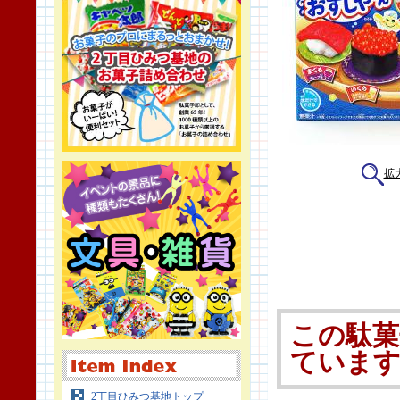
拡
この駄菓
ていま
2丁目ひみつ基地トップ