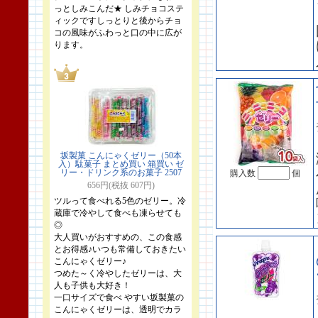
っとしみこんだ★ しみチョコステ
ィックですしっとりと後からチョ
コの風味がふわっと口の中に広が
ります。
坂製菓 こんにゃくゼリー（50本
入）駄菓子 まとめ買い 箱買い ゼ
リー・ドリンク系のお菓子 2507
購入数
個
656円(税抜 607円)
ツルって食べれる5色のゼリー。冷
蔵庫で冷やして食べも凍らせても
◎
大人買いがおすすめの、この食感
とお得感♪いつも常備しておきたい
こんにゃくゼリー♪
つめた～く冷やしたゼリーは、大
人も子供も大好き！
一口サイズで食べ やすい坂製菓の
こんにゃくゼリーは、透明でカラ