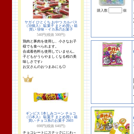
購入数
個
ヤガイ ひとくち おやつ カルパス
（50個入） 駄菓子 まとめ買い 箱
買い 珍味・イカ系のお菓子
540円(税抜 500円)
鶏肉と豚肉を使用し、小さなお子
様でも食べられます。
合成着色料も使用していません。
子どもがうらやましくなる程の美
味しさです♪
お父さんのおつまみにも◎
ギンビス 1本しみコーン チョコ
（15本入） 駄菓子 まとめ買い 箱
買い チョコ系のお菓子 2603
698円(税抜 646円)
チョコレートにスナックにじわ～