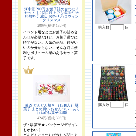
河中堂 200円 お菓子詰め合わせ A
セット【 2個口以上でも追加の 送
料無料 】縁日 お祭り ハロウィン
クリスマス
200円(税抜 185円)
購入数
個
イベント用などにお菓子の詰め合
わせが必要だけど、お菓子選びに
時間がない。人気の商品、何がい
いのか分からない。そんな時に便
利なボリューム感のあるセット菓
子です。
購入数
個
菓道 どんどん焼き （15個入） 駄
菓子 まとめ買い おせんべい・あら
れ系の駄菓子 2506
424円(税抜 393円)
ザ・駄菓子★ パッケージデザイン
もかわいく
どんどんとまつりばやしが聞こえ