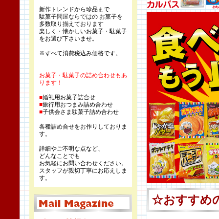
新作トレンドから珍品まで
駄菓子問屋ならではの お菓子を
多数取り揃えております
楽しく・懐かしいお菓子・駄菓子
をお選び下さいませ。
※すべて消費税込み価格です。
お菓子・駄菓子の詰め合わせもあ
ります！
■
婚礼用お菓子詰合せ
■
旅行用おつまみ詰め合わせ
■
子供会さま駄菓子詰め合わせ
各種詰め合せをお作りしておりま
す。
詳細やご不明な点など、
どんなことでも
お気軽にお問い合わせください。
スタッフが親切丁寧にお応えしま
す。