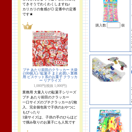
てきそうでわくわくしますね♪
カリカリの食感が◎ 定番中の定番
です★
購入数
個
プチ あたり前田のクラッカー 大袋
(100個入) / 駄菓子 まとめ買い 業務
用 ビスケット系のお菓子 クラッカ
ー リアライズ
1,080円(税抜 1,000円)
業務用 大量入りの駄菓子シリーズ
プチ あたり前田のクラッカー
一口サイズのプチクラッカーが2枚
入、完全個包装で子供のおやつに
もぴったり
1袋サイズは、子供の手のひらほど
で掴み取りのお菓子にも人気です