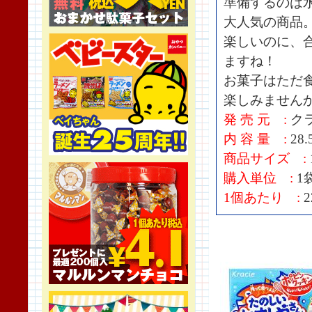
準備するのは
大人気の商品
楽しいのに、
ますね！
お菓子はただ
楽しみません
発 売 元 :
ク
内 容 量 :
28.
商品サイズ :
購入単位 :
1袋
1個あたり :
2