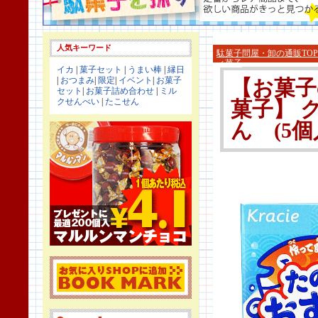
人気キーワード
駄菓子問屋・卸の通販TOP
ィ菓子
イカ
|
菓子セット
|
うまい棒
|
縁日
|
おつまみ
|
限定
|
イベント
|
お菓子
【お菓子
セット
|
お菓子詰め合わせ
|
ミル
クせんべい
|
たこせん
菓子】 
ん (5個