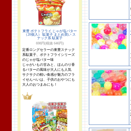
東豊 ポテトフライ じゃが塩バター
（20個入） 駄菓子 まとめ買い ス
ナック系 駄菓子
698円(税抜 646円)
定番ロングセラーの東豊スナック
系駄菓子、ポテトフライシリーズ
のじゃが塩バター味
じゃがいもの甘みと、ほんのり香
るバターの風味が大人にも人気
サクサクの軽い食感が魅力のフラ
イせんべいは、子供のおやつにも
大人のおつまみにも！