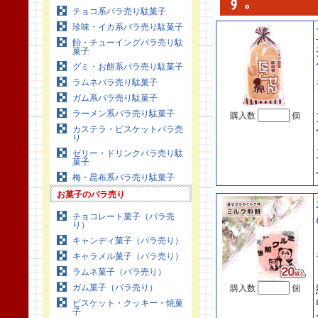
す。
チョコ系バラ売り駄菓子
珍味・イカ系バラ売り駄菓子
飴・チューイングバラ売り駄
菓子
グミ・お餅系バラ売り駄菓子
ラムネバラ売り駄菓子
ガム系バラ売り駄菓子
ラーメン系バラ売り駄菓子
購入数
個
カステラ・ビスケットバラ売
り
ゼリー・ドリンクバラ売り駄
菓子
梅・昆布系バラ売り駄菓子
お菓子のバラ売り
チョコレート菓子（バラ売
り）
キャンディ菓子（バラ売り）
キャラメル菓子（バラ売り）
ラムネ菓子（バラ売り）
ガム菓子（バラ売り）
購入数
個
ビスケット・クッキー・焼菓
子