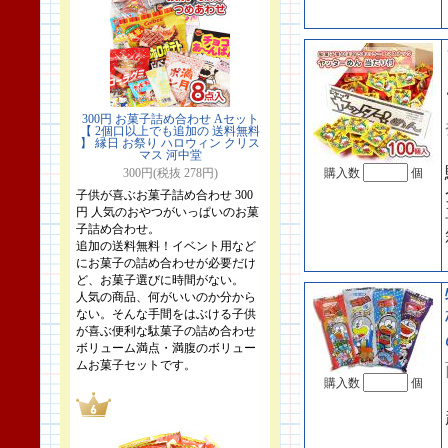
300円 お菓子詰め合わせ Aセット
【 2個口以上でも追加の 送料無料
】 縁日 お祭り ハロウィン クリス
マス 河中堂
300円(税抜 278円)
購入数
個
子供が喜ぶお菓子詰め合わせ 300
円 人気のおやつがいっぱいのお菓
子詰め合わせ。
追加の送料無料！イベント用など
にお菓子の詰め合わせが必要だけ
ど、お菓子選びに時間がない。
人気の商品、何がいいのか分から
ない。そんな手間をはぶける子供
が喜ぶ便利な駄菓子の詰め合わせ
ボリューム満点・満腹のボリュー
ムお菓子セットです。
購入数
個