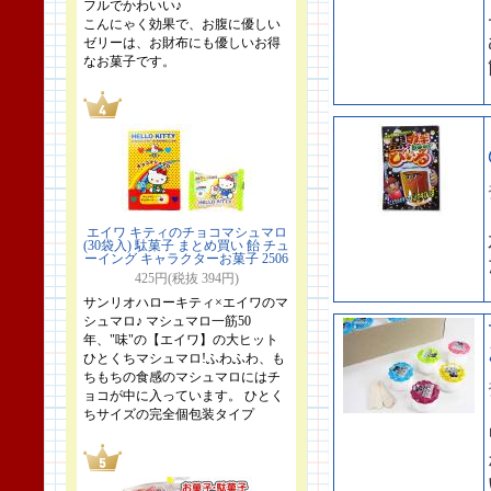
フルでかわいい♪
こんにゃく効果で、お腹に優しい
ゼリーは、お財布にも優しいお得
なお菓子です。
エイワ キティのチョコマシュマロ
(30袋入) 駄菓子 まとめ買い 飴 チュ
ーイング キャラクターお菓子 2506
425円(税抜 394円)
サンリオハローキティ×エイワのマ
シュマロ♪ マシュマロ一筋50
年、"味"の【エイワ】の大ヒット
ひとくちマシュマロ!ふわふわ、も
ちもちの食感のマシュマロにはチ
ョコが中に入っています。 ひとく
ちサイズの完全個包装タイプ