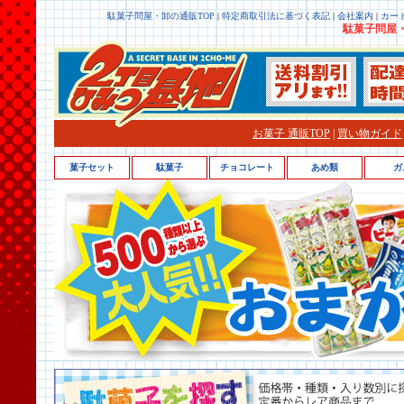
駄菓子問屋・卸の通販TOP
|
特定商取引法に基づく表記
|
会社案内
|
カー
駄菓子問屋・
お菓子 通販TOP
|
買い物ガイド