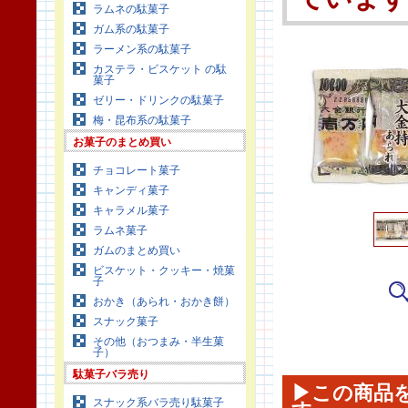
ラムネの駄菓子
ガム系の駄菓子
ラーメン系の駄菓子
カステラ・ビスケット の駄
菓子
ゼリー・ドリンクの駄菓子
梅・昆布系の駄菓子
お菓子のまとめ買い
チョコレート菓子
キャンディ菓子
キャラメル菓子
ラムネ菓子
ガムのまとめ買い
ビスケット・クッキー・焼菓
子
おかき（あられ・おかき餅）
スナック菓子
その他（おつまみ・半生菓
子）
駄菓子バラ売り
▶この商品
スナック系バラ売り駄菓子