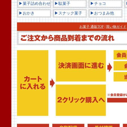
▶菓子詰め合わせ
▶駄菓子
▶チョコ
▶おかき
▶スナック菓子
▶おつまみ他
お菓子 通販TOP
|
買い物ガイド