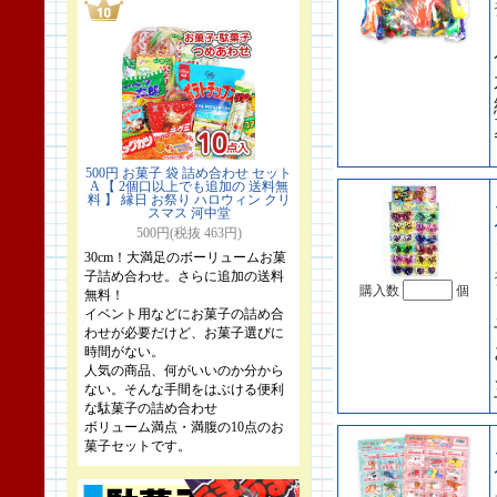
500円 お菓子 袋 詰め合わせ セット
A 【 2個口以上でも追加の 送料無
料 】 縁日 お祭り ハロウィン クリ
スマス 河中堂
500円(税抜 463円)
30cm！大満足のボーリュームお菓
子詰め合わせ。さらに追加の送料
購入数
個
無料！
イベント用などにお菓子の詰め合
わせが必要だけど、お菓子選びに
時間がない。
人気の商品、何がいいのか分から
ない。そんな手間をはぶける便利
な駄菓子の詰め合わせ
ボリューム満点・満腹の10点のお
菓子セットです。