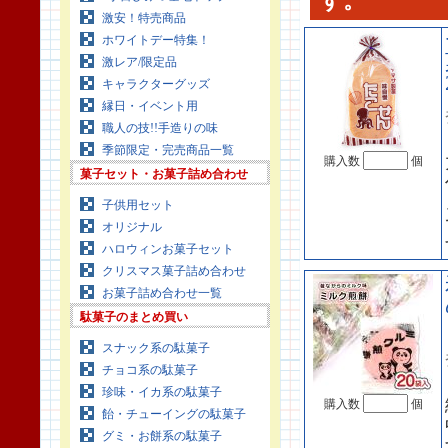
す。
激安！特売商品
ホワイトデー特集！
激レア/限定品
キャラクターグッズ
縁日・イベント用
職人の技!!手造りの味
季節限定・完売商品一覧
購入数
個
菓子セット・お菓子詰め合わせ
子供用セット
オリジナル
ハロウィンお菓子セット
クリスマス菓子詰め合わせ
お菓子詰め合わせ一覧
駄菓子のまとめ買い
スナック系の駄菓子
チョコ系の駄菓子
珍味・イカ系の駄菓子
購入数
個
飴・チューイングの駄菓子
グミ・お餅系の駄菓子