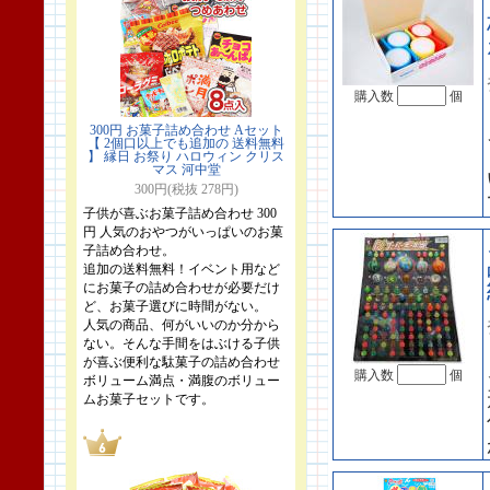
購入数
個
300円 お菓子詰め合わせ Aセット
【 2個口以上でも追加の 送料無料
】 縁日 お祭り ハロウィン クリス
マス 河中堂
300円(税抜 278円)
子供が喜ぶお菓子詰め合わせ 300
円 人気のおやつがいっぱいのお菓
子詰め合わせ。
追加の送料無料！イベント用など
にお菓子の詰め合わせが必要だけ
ど、お菓子選びに時間がない。
人気の商品、何がいいのか分から
ない。そんな手間をはぶける子供
が喜ぶ便利な駄菓子の詰め合わせ
購入数
個
ボリューム満点・満腹のボリュー
ムお菓子セットです。