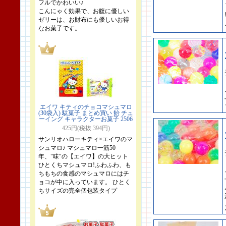
フルでかわいい♪
こんにゃく効果で、お腹に優しい
ゼリーは、お財布にも優しいお得
なお菓子です。
エイワ キティのチョコマシュマロ
(30袋入) 駄菓子 まとめ買い 飴 チュ
ーイング キャラクターお菓子 2506
425円(税抜 394円)
サンリオハローキティ×エイワのマ
シュマロ♪ マシュマロ一筋50
年、"味"の【エイワ】の大ヒット
ひとくちマシュマロ!ふわふわ、も
ちもちの食感のマシュマロにはチ
ョコが中に入っています。 ひとく
ちサイズの完全個包装タイプ