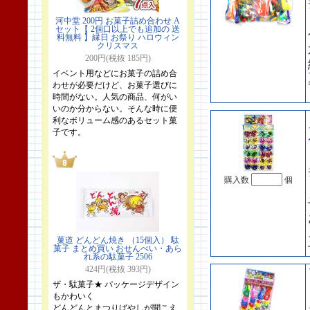
河中堂 200円 お菓子詰め合わせ A
セット【 2個口以上でも追加の 送
料無料 】縁日 お祭り ハロウィン
クリスマス
200円(税抜 185円)
イベント用などにお菓子の詰め合
わせが必要だけど、お菓子選びに
時間がない。人気の商品、何がい
いのか分からない。そんな時に便
利なボリューム感のあるセット菓
子です。
購入数
個
菓道 どんどん焼き （15個入） 駄
菓子 まとめ買い おせんべい・あら
れ系の駄菓子 2506
424円(税抜 393円)
ザ・駄菓子★ パッケージデザイン
もかわいく
どんどんとまつりばやしが聞こえ