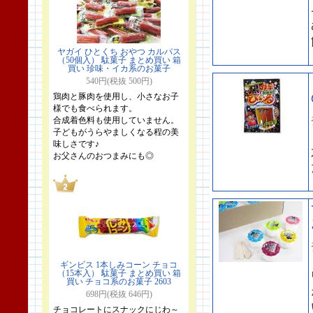
ヤガイ ひとくち おやつ カルパス
（50個入） 駄菓子 まとめ買い 箱
買い 珍味・イカ系のお菓子
540円(税抜 500円)
鶏肉と豚肉を使用し、小さなお子
様でも食べられます。
合成着色料も使用していません。
子どもがうらやましくなる程の美
味しさです♪
お父さんのおつまみにも◎
ギンビス 1本しみコーン チョコ
（15本入） 駄菓子 まとめ買い 箱
買い チョコ系のお菓子 2603
698円(税抜 646円)
チョコレートにスナックにじわ～