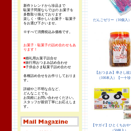
新作トレンドから珍品まで
駄菓子問屋ならではの お菓子を
多数取り揃えております
楽しく・懐かしいお菓子・駄菓子
をお選び下さいませ。
※すべて消費税込み価格です。
お菓子・駄菓子の詰め合わせもあ
ります！
■
婚礼用お菓子詰合せ
■
旅行用おつまみ詰め合わせ
■
子供会さま駄菓子詰め合わせ
各種詰め合せをお作りしておりま
す。
詳細やご不明な点など、
どんなことでも
お気軽にお問い合わせください。
スタッフが親切丁寧にお応えしま
す。