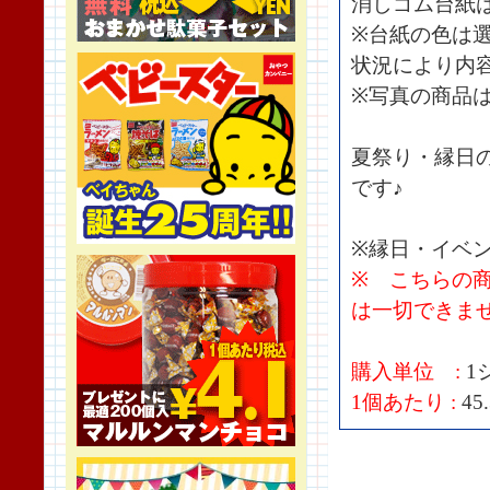
消しゴム台紙
※台紙の色は
状況により内
※写真の商品
夏祭り・縁日
です♪
※縁日・イベ
※ こちらの
は一切できま
購入単位 :
1
1個あたり :
45