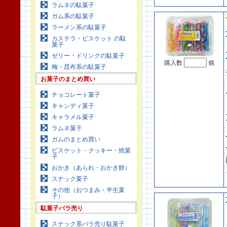
ラムネの駄菓子
ガム系の駄菓子
ラーメン系の駄菓子
カステラ・ビスケット の駄
菓子
ゼリー・ドリンクの駄菓子
購入数
個
梅・昆布系の駄菓子
お菓子のまとめ買い
チョコレート菓子
キャンディ菓子
キャラメル菓子
ラムネ菓子
ガムのまとめ買い
ビスケット・クッキー・焼菓
子
おかき（あられ・おかき餅）
スナック菓子
その他（おつまみ・半生菓
子）
駄菓子バラ売り
スナック系バラ売り駄菓子