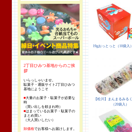
2丁目ひみつ基地からのご挨
拶
いらっしゃいませ。
駄菓子・通販サイト2丁目ひみつ
基地にようこそ
■
大量のお菓子・駄菓子が必要な
時
（買い出しを頼まれ時）
■
はまっているお菓子・駄菓子の
まとめ買い
（大人買いしたい）
卸価格
でお客様へお届けします。