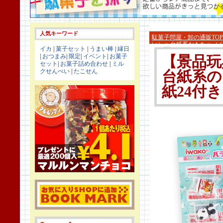
人気キーワード
駄菓子問屋・卸の通販TOP
い）
>
台紙系おもちゃ（
イカ
|
菓子セット
|
うまい棒
|
縁日
|
おつまみ
|
限定
|
イベント
|
お菓子
【景品玩
セット
|
お菓子詰め合わせ
|
ミル
クせんべい
|
たこせん
台紙系の
紙24付き