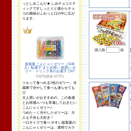
っとしみこんだ★ しみチョコステ
ィックですしっとりと後からチョ
コの風味がふわっと口の中に広が
ります。
購入数
個
坂製菓 こんにゃくゼリー（50本
入）駄菓子 まとめ買い 箱買い ゼ
リー・ドリンク系のお菓子 2507
656円(税抜 607円)
ツルって食べれる5色のゼリー。冷
蔵庫で冷やして食べも凍らせても
◎
大人買いがおすすめの、この食感
とお得感♪いつも常備しておきたい
こんにゃくゼリー♪
つめた～く冷やしたゼリーは、大
人も子供も大好き！
一口サイズで食べ やすい坂製菓の
こんにゃくゼリーは、透明でカラ