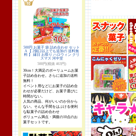
500円 お菓子 袋 詰め合わせ セット
A 【 2個口以上でも追加の 送料無
料 】 縁日 お祭り ハロウィン クリ
スマス 河中堂
500円(税抜 463円)
30cm！大満足のボーリュームお菓
子詰め合わせ。さらに追加の送料
無料！
イベント用などにお菓子の詰め合
わせが必要だけど、お菓子選びに
時間がない。
人気の商品、何がいいのか分から
ない。そんな手間をはぶける便利
な駄菓子の詰め合わせ
ボリューム満点・満腹の10点のお
菓子セットです。