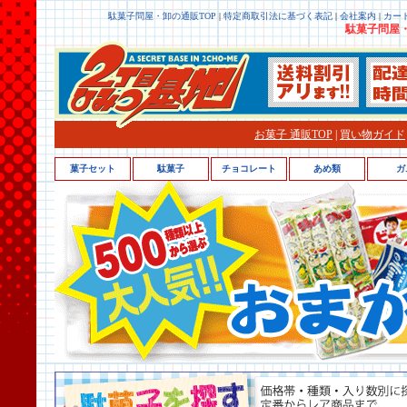
駄菓子問屋・卸の通販TOP
|
特定商取引法に基づく表記
|
会社案内
|
カー
駄菓子問屋・
お菓子 通販TOP
|
買い物ガイド