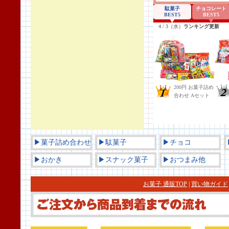
▶菓子詰め合わせ
▶駄菓子
▶チョコ
▶おかき
▶スナック菓子
▶おつまみ他
お菓子 通販TOP
|
買い物ガイド