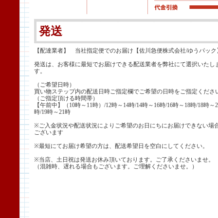
発送
【配達業者】 当社指定便でのお届け【佐川急便株式会社/ゆうパック
発送は、お客様に最短でお届けできる配送業者を弊社にて選択いたし
す。
（ご希望日時）
買い物ステップ内の配送日時ご指定欄でご希望の日時をご指定くださ
（ご指定頂ける時間帯）
【午前中】（10時～11時）/12時～14時/14時～16時/16時～18時/18時～2
時/19時～21時
※ご入金状況や配送状況によりご希望のお日にちにお届けできない場
ございます
※最短にてお届け希望の方は、配送希望日を空白にしてください。
※当店、土日祝は発送お休み頂いております。ご了承くださいませ。
（混雑時、遅れる場合もございます。ご理解くださいませ。）