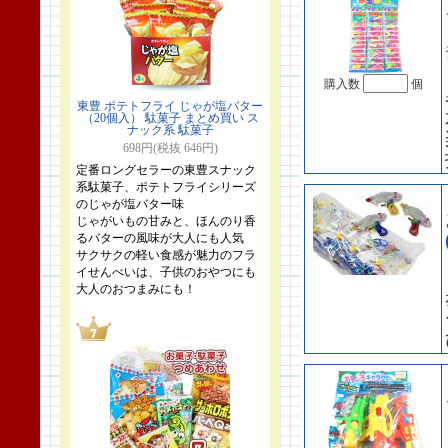
購入数
個
東豊 ポテトフライ じゃが塩バター
（20個入） 駄菓子 まとめ買い ス
ナック系 駄菓子
698円(税抜 646円)
定番ロングセラーの東豊スナック
系駄菓子、ポテトフライシリーズ
のじゃが塩バター味
じゃがいもの甘みと、ほんのり香
るバターの風味が大人にも人気
サクサクの軽い食感が魅力のフラ
イせんべいは、子供のおやつにも
大人のおつまみにも！