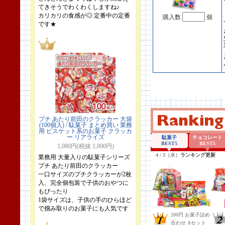
てきそうでわくわくしますね♪
カリカリの食感が◎ 定番中の定番
購入数
個
です★
プチ あたり前田のクラッカー 大袋
(100個入) / 駄菓子 まとめ買い 業務
用 ビスケット系のお菓子 クラッカ
ー リアライズ
1,080円(税抜 1,000円)
業務用 大量入りの駄菓子シリーズ
プチ あたり前田のクラッカー
一口サイズのプチクラッカーが2枚
入、完全個包装で子供のおやつに
もぴったり
1袋サイズは、子供の手のひらほど
で掴み取りのお菓子にも人気です