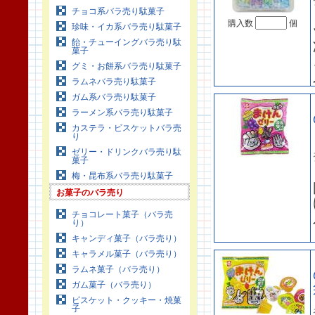
チョコ系バラ売り駄菓子
購入数
個
珍味・イカ系バラ売り駄菓子
飴・チューイングバラ売り駄
菓子
グミ・お餅系バラ売り駄菓子
ラムネバラ売り駄菓子
ガム系バラ売り駄菓子
ラーメン系バラ売り駄菓子
カステラ・ビスケットバラ売
り
ゼリー・ドリンクバラ売り駄
菓子
梅・昆布系バラ売り駄菓子
お菓子のバラ売り
チョコレート菓子（バラ売
り）
キャンディ菓子（バラ売り）
キャラメル菓子（バラ売り）
ラムネ菓子（バラ売り）
ガム菓子（バラ売り）
ビスケット・クッキー・焼菓
子