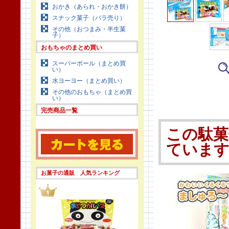
おかき（あられ・おかき餅）
スナック菓子（バラ売り）
その他（おつまみ・半生菓
子）
おもちゃのまとめ買い
スーパーボール（まとめ買
い）
水ヨーヨー（まとめ買い）
その他のおもちゃ（まとめ買
い）
完売商品一覧
この駄菓
ていま
お菓子の通販 人気ランキング