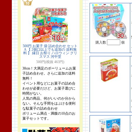
購入数
個
500円 お菓子 袋 詰め合わせ セット
A 【 2個口以上でも追加の 送料無
料 】 縁日 お祭り ハロウィン クリ
スマス 河中堂
500円(税抜 463円)
30cm！大満足のボーリュームお菓
子詰め合わせ。さらに追加の送料
無料！
イベント用などにお菓子の詰め合
わせが必要だけど、お菓子選びに
時間がない。
人気の商品、何がいいのか分から
ない。そんな手間をはぶける便利
な駄菓子の詰め合わせ
ボリューム満点・満腹の10点のお
菓子セットです。