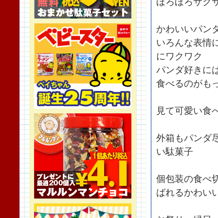
ほろほろサク
かわいいパン
いろんな表情
にワクワク
パンダ好きに
食べるのがも
見て可愛い食
外箱もパンダ
い駄菓子
個包装の食べ
ばれるかわい