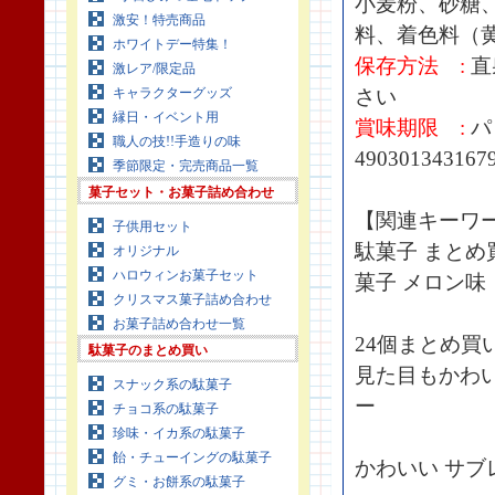
小麦粉、砂糖
激安！特売商品
料、着色料（
ホワイトデー特集！
保存方法 :
直
激レア/限定品
キャラクターグッズ
さい
縁日・イベント用
賞味期限 :
パ
職人の技!!手造りの味
490301343167
季節限定・完売商品一覧
菓子セット・お菓子詰め合わせ
【関連キーワ
子供用セット
駄菓子 まとめ
オリジナル
ハロウィンお菓子セット
菓子 メロン味
クリスマス菓子詰め合わせ
お菓子詰め合わせ一覧
24個まとめ買
駄菓子のまとめ買い
見た目もかわ
スナック系の駄菓子
ー
チョコ系の駄菓子
珍味・イカ系の駄菓子
飴・チューイングの駄菓子
かわいい サブ
グミ・お餅系の駄菓子