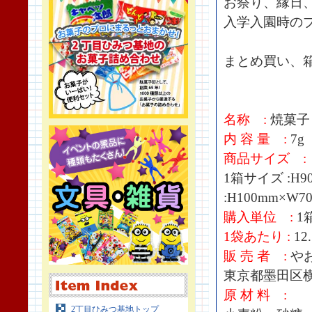
お祭り、縁日
入学入園時の
まとめ買い、
名称 :
焼菓子
内 容 量 :
7g
商品サイズ :
1箱サイズ :H9
:H100mm×W7
購入単位 :
1箱
1袋あたり :
12
販 売 者 :
や
東京都墨田区横川
原 材 料 :
2丁目ひみつ基地トップ