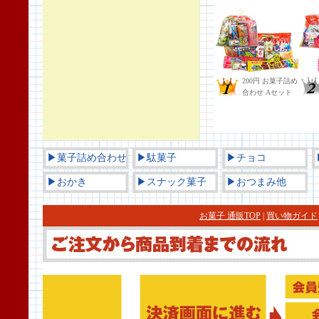
▶菓子詰め合わせ
▶駄菓子
▶チョコ
▶おかき
▶スナック菓子
▶おつまみ他
お菓子 通販TOP
|
買い物ガイド