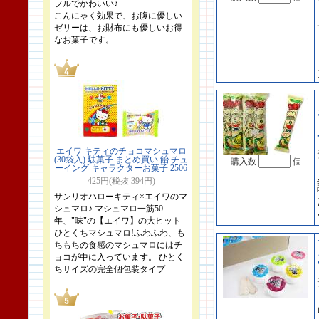
フルでかわいい♪
こんにゃく効果で、お腹に優しい
ゼリーは、お財布にも優しいお得
なお菓子です。
エイワ キティのチョコマシュマロ
(30袋入) 駄菓子 まとめ買い 飴 チュ
購入数
個
ーイング キャラクターお菓子 2506
425円(税抜 394円)
サンリオハローキティ×エイワのマ
シュマロ♪ マシュマロ一筋50
年、"味"の【エイワ】の大ヒット
ひとくちマシュマロ!ふわふわ、も
ちもちの食感のマシュマロにはチ
ョコが中に入っています。 ひとく
ちサイズの完全個包装タイプ