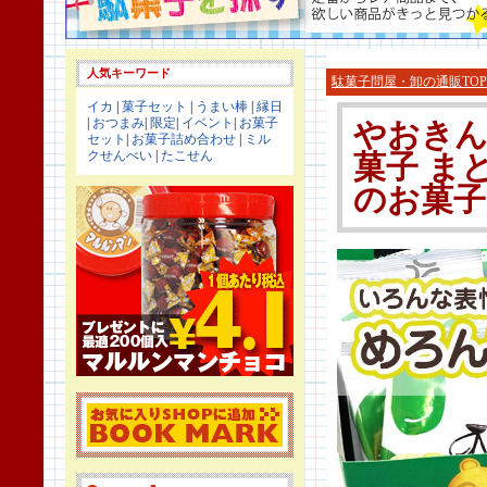
人気キーワード
駄菓子問屋・卸の通販TOP
イカ
|
菓子セット
|
うまい棒
|
縁日
|
おつまみ
|
限定
|
イベント
|
お菓子
やおきん
セット
|
お菓子詰め合わせ
|
ミル
クせんべい
|
たこせん
菓子 ま
のお菓子