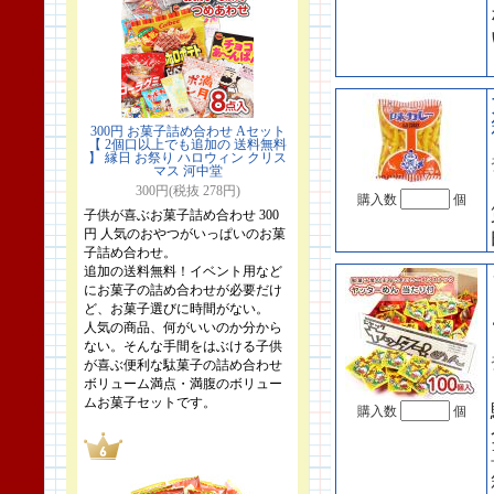
300円 お菓子詰め合わせ Aセット
【 2個口以上でも追加の 送料無料
】 縁日 お祭り ハロウィン クリス
マス 河中堂
300円(税抜 278円)
購入数
個
子供が喜ぶお菓子詰め合わせ 300
円 人気のおやつがいっぱいのお菓
子詰め合わせ。
追加の送料無料！イベント用など
にお菓子の詰め合わせが必要だけ
ど、お菓子選びに時間がない。
人気の商品、何がいいのか分から
ない。そんな手間をはぶける子供
が喜ぶ便利な駄菓子の詰め合わせ
ボリューム満点・満腹のボリュー
ムお菓子セットです。
購入数
個