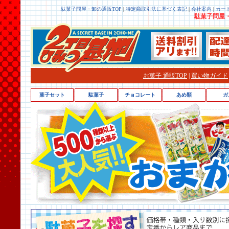
駄菓子問屋・卸の通販TOP
|
特定商取引法に基づく表記
|
会社案内
|
カー
駄菓子問屋・
お菓子 通販TOP
|
買い物ガイド