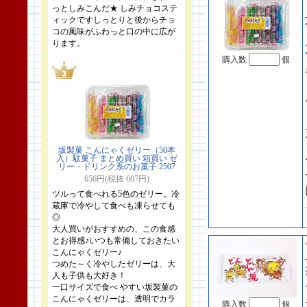
っとしみこんだ★ しみチョコステ
ィックですしっとりと後からチョ
コの風味がふわっと口の中に広が
ります。
購入数
個
坂製菓 こんにゃくゼリー（50本
入）駄菓子 まとめ買い 箱買い ゼ
リー・ドリンク系のお菓子 2507
656円(税抜 607円)
ツルって食べれる5色のゼリー。冷
蔵庫で冷やして食べも凍らせても
◎
大人買いがおすすめの、この食感
とお得感♪いつも常備しておきたい
こんにゃくゼリー♪
つめた～く冷やしたゼリーは、大
人も子供も大好き！
一口サイズで食べ やすい坂製菓の
こんにゃくゼリーは、透明でカラ
購入数
個