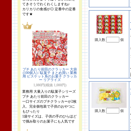
てきそうでわくわくしますね♪
カリカリの食感が◎ 定番中の定番
です★
購入数
個
プチ あたり前田のクラッカー 大袋
(100個入) / 駄菓子 まとめ買い 業務
用 ビスケット系のお菓子 クラッカ
ー リアライズ
1,080円(税抜 1,000円)
業務用 大量入りの駄菓子シリーズ
プチ あたり前田のクラッカー
一口サイズのプチクラッカーが2枚
入、完全個包装で子供のおやつに
購入数
個
もぴったり
1袋サイズは、子供の手のひらほど
で掴み取りのお菓子にも人気です