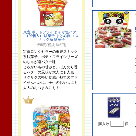
東豊 ポテトフライ じゃが塩バター
（20個入） 駄菓子 まとめ買い ス
ナック系 駄菓子
698円(税抜 646円)
定番ロングセラーの東豊スナック
系駄菓子、ポテトフライシリーズ
のじゃが塩バター味
じゃがいもの甘みと、ほんのり香
るバターの風味が大人にも人気
サクサクの軽い食感が魅力のフラ
イせんべいは、子供のおやつにも
大人のおつまみにも！
購入数
個