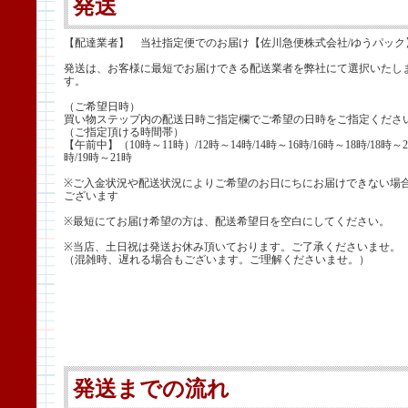
発送
【配達業者】 当社指定便でのお届け【佐川急便株式会社/ゆうパック
発送は、お客様に最短でお届けできる配送業者を弊社にて選択いたし
す。
（ご希望日時）
買い物ステップ内の配送日時ご指定欄でご希望の日時をご指定くださ
（ご指定頂ける時間帯）
【午前中】（10時～11時）/12時～14時/14時～16時/16時～18時/18時～2
時/19時～21時
※ご入金状況や配送状況によりご希望のお日にちにお届けできない場
ございます
※最短にてお届け希望の方は、配送希望日を空白にしてください。
※当店、土日祝は発送お休み頂いております。ご了承くださいませ。
（混雑時、遅れる場合もございます。ご理解くださいませ。）
発送までの流れ