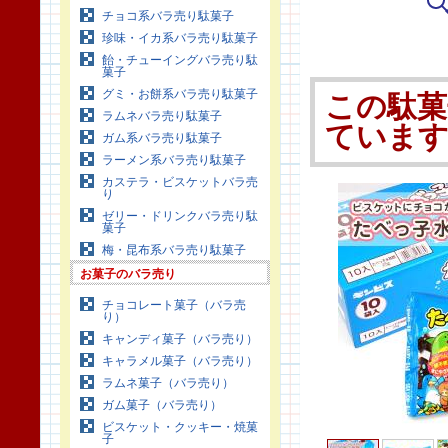
チョコ系バラ売り駄菓子
珍味・イカ系バラ売り駄菓子
飴・チューイングバラ売り駄
菓子
グミ・お餅系バラ売り駄菓子
この駄菓
ラムネバラ売り駄菓子
ていま
ガム系バラ売り駄菓子
ラーメン系バラ売り駄菓子
カステラ・ビスケットバラ売
り
ゼリー・ドリンクバラ売り駄
菓子
梅・昆布系バラ売り駄菓子
お菓子のバラ売り
チョコレート菓子（バラ売
り）
キャンディ菓子（バラ売り）
キャラメル菓子（バラ売り）
ラムネ菓子（バラ売り）
ガム菓子（バラ売り）
ビスケット・クッキー・焼菓
子