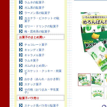
ラムネの駄菓子
ガム系の駄菓子
ラーメン系の駄菓子
カステラ・ビスケット の駄
菓子
ゼリー・ドリンクの駄菓子
梅・昆布系の駄菓子
お菓子のまとめ買い
チョコレート菓子
キャンディ菓子
キャラメル菓子
ラムネ菓子
ガムのまとめ買い
ビスケット・クッキー・焼菓
子
おかき（あられ・おかき餅）
スナック菓子
その他（おつまみ・半生菓
子）
駄菓子バラ売り
スナック系バラ売り駄菓子