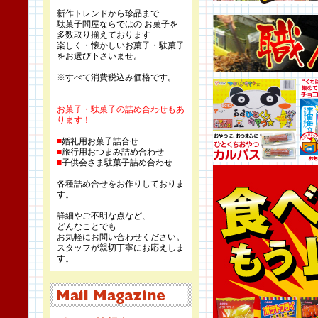
新作トレンドから珍品まで
駄菓子問屋ならではの お菓子を
多数取り揃えております
楽しく・懐かしいお菓子・駄菓子
をお選び下さいませ。
※すべて消費税込み価格です。
お菓子・駄菓子の詰め合わせもあ
ります！
■
婚礼用お菓子詰合せ
■
旅行用おつまみ詰め合わせ
■
子供会さま駄菓子詰め合わせ
各種詰め合せをお作りしておりま
す。
詳細やご不明な点など、
どんなことでも
お気軽にお問い合わせください。
スタッフが親切丁寧にお応えしま
す。