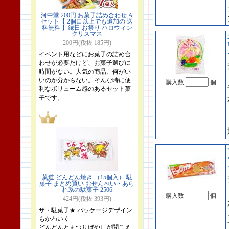
河中堂 200円 お菓子詰め合わせ A
セット【 2個口以上でも追加の 送
料無料 】縁日 お祭り ハロウィン
クリスマス
200円(税抜 185円)
イベント用などにお菓子の詰め合
わせが必要だけど、お菓子選びに
時間がない。人気の商品、何がい
いのか分からない。そんな時に便
購入数
個
利なボリューム感のあるセット菓
子です。
菓道 どんどん焼き （15個入） 駄
菓子 まとめ買い おせんべい・あら
れ系の駄菓子 2506
購入数
個
424円(税抜 393円)
ザ・駄菓子★ パッケージデザイン
もかわいく
どんどんとまつりばやしが聞こえ