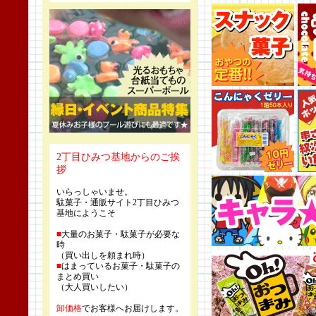
2丁目ひみつ基地からのご挨
拶
いらっしゃいませ。
駄菓子・通販サイト2丁目ひみつ
基地にようこそ
■
大量のお菓子・駄菓子が必要な
時
（買い出しを頼まれ時）
■
はまっているお菓子・駄菓子の
まとめ買い
（大人買いしたい）
卸価格
でお客様へお届けします。