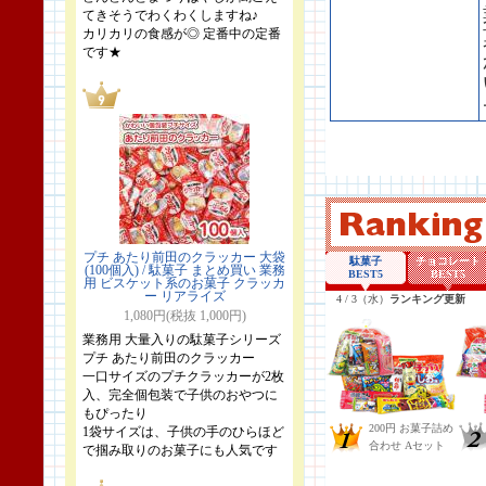
てきそうでわくわくしますね♪
カリカリの食感が◎ 定番中の定番
です★
プチ あたり前田のクラッカー 大袋
(100個入) / 駄菓子 まとめ買い 業務
用 ビスケット系のお菓子 クラッカ
ー リアライズ
1,080円(税抜 1,000円)
業務用 大量入りの駄菓子シリーズ
プチ あたり前田のクラッカー
一口サイズのプチクラッカーが2枚
入、完全個包装で子供のおやつに
もぴったり
1袋サイズは、子供の手のひらほど
で掴み取りのお菓子にも人気です