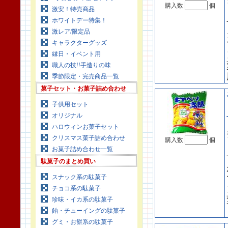
購入数
個
激安！特売商品
ホワイトデー特集！
激レア/限定品
キャラクターグッズ
縁日・イベント用
職人の技!!手造りの味
季節限定・完売商品一覧
菓子セット・お菓子詰め合わせ
子供用セット
オリジナル
ハロウィンお菓子セット
クリスマス菓子詰め合わせ
購入数
個
お菓子詰め合わせ一覧
駄菓子のまとめ買い
スナック系の駄菓子
チョコ系の駄菓子
珍味・イカ系の駄菓子
飴・チューイングの駄菓子
グミ・お餅系の駄菓子