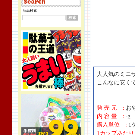
商品検索
大人気のミニ
こんなに安く
発 売 元 :
お
内 容 量 :
-g
購入単位 :
1
1カップあたり 