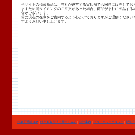
当サイトの掲載商品は、当社が運営する実店舗でも同時に販売してお
ますため同タイミングのご注文があった場合、商品がまれに欠品する
合がございます。
常に現在の在庫をご案内するよう心がけておりますがご理解ください
すようお願い申し上げます。
お菓子通販TOP
|
特定商取引法に基づく表記
|
会社案内
|
プライバシーポリシー
|
配送方