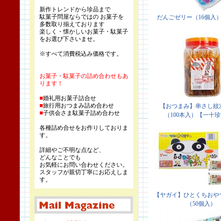
新作トレンドから珍品まで
駄菓子問屋ならではの お菓子を
多数取り揃えております
楽しく・懐かしいお菓子・駄菓子
をお選び下さいませ。
※すべて消費税込み価格です。
お菓子・駄菓子の詰め合わせもあ
ります！
■
婚礼用お菓子詰合せ
■
旅行用おつまみ詰め合わせ
■
子供会さま駄菓子詰め合わせ
各種詰め合せをお作りしておりま
す。
詳細やご不明な点など、
どんなことでも
お気軽にお問い合わせください。
スタッフが親切丁寧にお応えしま
す。