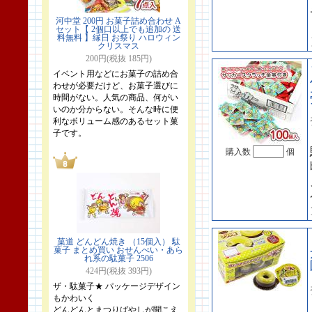
河中堂 200円 お菓子詰め合わせ A
セット【 2個口以上でも追加の 送
料無料 】縁日 お祭り ハロウィン
クリスマス
200円(税抜 185円)
イベント用などにお菓子の詰め合
わせが必要だけど、お菓子選びに
時間がない。人気の商品、何がい
いのか分からない。そんな時に便
利なボリューム感のあるセット菓
子です。
購入数
個
菓道 どんどん焼き （15個入） 駄
菓子 まとめ買い おせんべい・あら
れ系の駄菓子 2506
424円(税抜 393円)
ザ・駄菓子★ パッケージデザイン
もかわいく
どんどんとまつりばやしが聞こえ