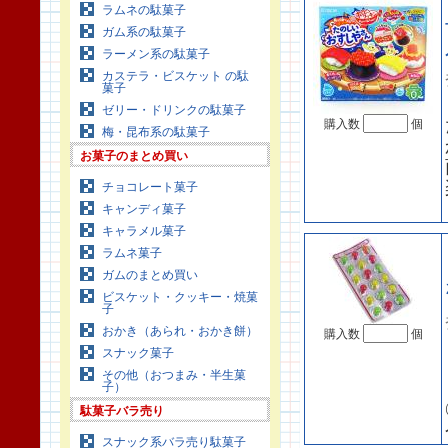
ラムネの駄菓子
ガム系の駄菓子
ラーメン系の駄菓子
カステラ・ビスケット の駄
菓子
ゼリー・ドリンクの駄菓子
購入数
個
梅・昆布系の駄菓子
お菓子のまとめ買い
チョコレート菓子
キャンディ菓子
キャラメル菓子
ラムネ菓子
ガムのまとめ買い
ビスケット・クッキー・焼菓
子
おかき（あられ・おかき餅）
購入数
個
スナック菓子
その他（おつまみ・半生菓
子）
駄菓子バラ売り
スナック系バラ売り駄菓子