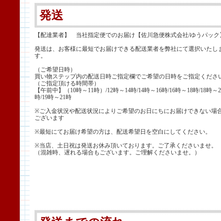
発送
【配達業者】 当社指定便でのお届け【佐川急便株式会社/ゆうパック
発送は、お客様に最短でお届けできる配送業者を弊社にて選択いたし
す。
（ご希望日時）
買い物ステップ内の配送日時ご指定欄でご希望の日時をご指定くださ
（ご指定頂ける時間帯）
【午前中】（10時～11時）/12時～14時/14時～16時/16時～18時/18時～2
時/19時～21時
※ご入金状況や配送状況によりご希望のお日にちにお届けできない場
ございます
※最短にてお届け希望の方は、配送希望日を空白にしてください。
※当店、土日祝は発送お休み頂いております。ご了承くださいませ。
（混雑時、遅れる場合もございます。ご理解くださいませ。）