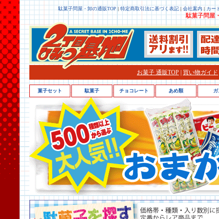
駄菓子問屋・卸の通販TOP
|
特定商取引法に基づく表記
|
会社案内
|
カー
駄菓子問屋・
お菓子 通販TOP
|
買い物ガイド