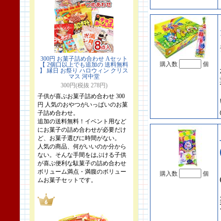
300円 お菓子詰め合わせ Aセット
購入数
個
【 2個口以上でも追加の 送料無料
】 縁日 お祭り ハロウィン クリス
マス 河中堂
300円(税抜 278円)
子供が喜ぶお菓子詰め合わせ 300
円 人気のおやつがいっぱいのお菓
子詰め合わせ。
追加の送料無料！イベント用など
にお菓子の詰め合わせが必要だけ
ど、お菓子選びに時間がない。
人気の商品、何がいいのか分から
ない。そんな手間をはぶける子供
が喜ぶ便利な駄菓子の詰め合わせ
ボリューム満点・満腹のボリュー
購入数
個
ムお菓子セットです。