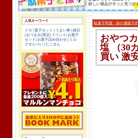
人気キーワード
駄菓子問屋・卸の通販TOP
イカ
|
菓子セット
|
うまい棒
|
縁日
|
おつまみ
|
限定
|
イベント
|
お菓子
おやつカ
セット
|
お菓子詰め合わせ
|
ミル
クせんべい
|
たこせん
塩 （3
買い 激安