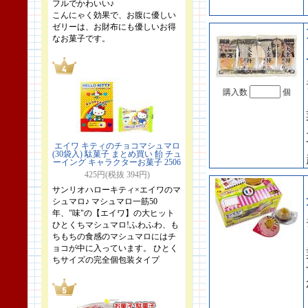
フルでかわいい♪
こんにゃく効果で、お腹に優しい
ゼリーは、お財布にも優しいお得
なお菓子です。
購入数
個
エイワ キティのチョコマシュマロ
(30袋入) 駄菓子 まとめ買い 飴 チュ
ーイング キャラクターお菓子 2506
425円(税抜 394円)
サンリオハローキティ×エイワのマ
シュマロ♪ マシュマロ一筋50
年、"味"の【エイワ】の大ヒット
ひとくちマシュマロ!ふわふわ、も
ちもちの食感のマシュマロにはチ
ョコが中に入っています。 ひとく
ちサイズの完全個包装タイプ