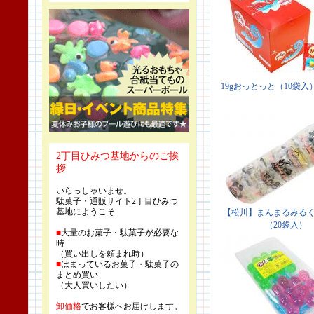
2丁目ひみつ基地からのご挨
拶
いらっしゃいませ。
駄菓子・通販サイト2丁目ひみつ
基地にようこそ
■
大量のお菓子・駄菓子が必要な
時
（買い出しを頼まれ時）
■
はまっているお菓子・駄菓子の
まとめ買い
（大人買いしたい）
卸価格
でお客様へお届けします。