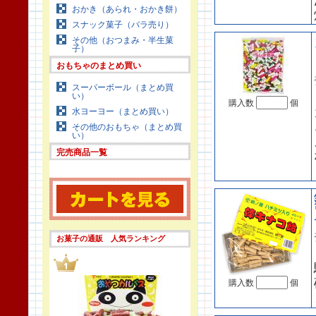
おかき（あられ・おかき餅）
スナック菓子（バラ売り）
その他（おつまみ・半生菓
子）
おもちゃのまとめ買い
スーパーボール（まとめ買
い）
購入数
個
水ヨーヨー（まとめ買い）
その他のおもちゃ（まとめ買
い）
完売商品一覧
お菓子の通販 人気ランキング
購入数
個