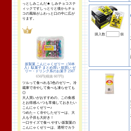
っとしみこんだ★ しみチョコステ
ィックですしっとりと後からチョ
コの風味がふわっと口の中に広が
ります。
購入数
個
坂製菓 こんにゃくゼリー（50本
入）駄菓子 まとめ買い 箱買い ゼ
リー・ドリンク系のお菓子 2507
656円(税抜 607円)
ツルって食べれる5色のゼリー。冷
蔵庫で冷やして食べも凍らせても
◎
大人買いがおすすめの、この食感
とお得感♪いつも常備しておきたい
こんにゃくゼリー♪
つめた～く冷やしたゼリーは、大
人も子供も大好き！
一口サイズで食べ やすい坂製菓の
こんにゃくゼリーは、透明でカラ