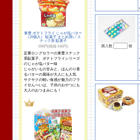
東豊 ポテトフライ じゃが塩バター
（20個入） 駄菓子 まとめ買い ス
ナック系 駄菓子
購入数
個
698円(税抜 646円)
定番ロングセラーの東豊スナック
系駄菓子、ポテトフライシリーズ
のじゃが塩バター味
じゃがいもの甘みと、ほんのり香
るバターの風味が大人にも人気
サクサクの軽い食感が魅力のフラ
イせんべいは、子供のおやつにも
大人のおつまみにも！