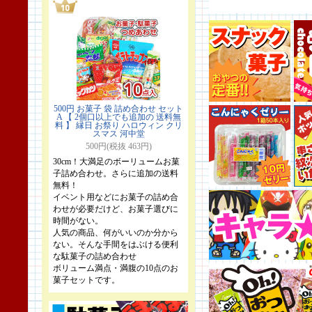
500円 お菓子 袋 詰め合わせ セット
A 【 2個口以上でも追加の 送料無
料 】 縁日 お祭り ハロウィン クリ
スマス 河中堂
500円(税抜 463円)
30cm！大満足のボーリュームお菓
子詰め合わせ。さらに追加の送料
無料！
イベント用などにお菓子の詰め合
わせが必要だけど、お菓子選びに
時間がない。
人気の商品、何がいいのか分から
ない。そんな手間をはぶける便利
な駄菓子の詰め合わせ
ボリューム満点・満腹の10点のお
菓子セットです。