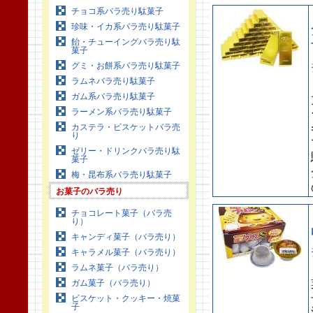
チョコ系バラ売り駄菓子
珍味・イカ系バラ売り駄菓子
飴・チューイングバラ売り駄
菓子
グミ・お餅系バラ売り駄菓子
ラムネバラ売り駄菓子
ガム系バラ売り駄菓子
ラーメン系バラ売り駄菓子
カステラ・ビスケットバラ売
り
ゼリー・ドリンクバラ売り駄
菓子
梅・昆布系バラ売り駄菓子
お菓子のバラ売り
チョコレート菓子（バラ売
り）
キャンディ菓子（バラ売り）
キャラメル菓子（バラ売り）
ラムネ菓子（バラ売り）
ガム菓子（バラ売り）
ビスケット・クッキー・焼菓
子