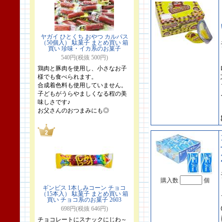
ヤガイ ひとくち おやつ カルパス
（50個入） 駄菓子 まとめ買い 箱
買い 珍味・イカ系のお菓子
540円(税抜 500円)
鶏肉と豚肉を使用し、小さなお子
様でも食べられます。
合成着色料も使用していません。
子どもがうらやましくなる程の美
味しさです♪
お父さんのおつまみにも◎
購入数
個
ギンビス 1本しみコーン チョコ
（15本入） 駄菓子 まとめ買い 箱
買い チョコ系のお菓子 2603
698円(税抜 646円)
チョコレートにスナックにじわ～