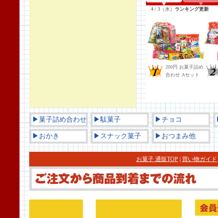
▶菓子詰め合わせ
▶駄菓子
▶チョコ
▶おかき
▶スナック菓子
▶おつまみ他
お菓子 通販TOP
|
買い物ガイド