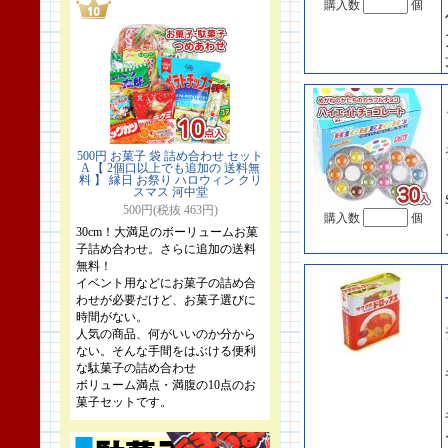
購入数
個
500円 お菓子 袋 詰め合わせ セット
A 【 2個口以上でも追加の 送料無
料 】 縁日 お祭り ハロウィン クリ
スマス 河中堂
500円(税抜 463円)
購入数
個
30cm！大満足のボーリュームお菓
子詰め合わせ。さらに追加の送料
無料！
イベント用などにお菓子の詰め合
わせが必要だけど、お菓子選びに
時間がない。
人気の商品、何がいいのか分から
ない。そんな手間をはぶける便利
な駄菓子の詰め合わせ
ボリューム満点・満腹の10点のお
菓子セットです。