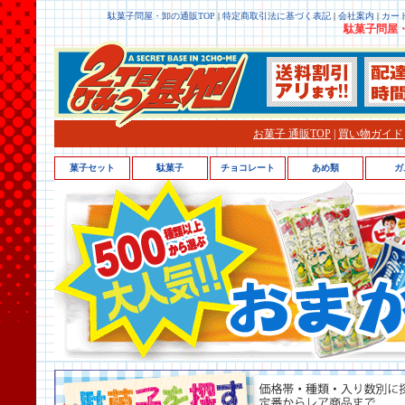
駄菓子問屋・卸の通販TOP
|
特定商取引法に基づく表記
|
会社案内
|
カー
駄菓子問屋・
お菓子 通販TOP
|
買い物ガイド