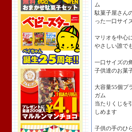
ム
駄菓子屋さん
った一口サイ
マリオを中心
やさしい誰で
一口サイズの
子供達のお菓
大容量55個プ
ガム
当たりくじを
しめます
子供の手のひ