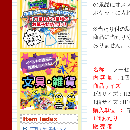
の景品にオス
ポケットに入
※当たり付の
商品に当たり
おりません。 
名称 :
フーセ
内 容 量 :
1個
商品サイズ :
1個サイズ：H20
1箱サイズ : H1
購入単位 :
1箱
1個あたり :
1
販 売 者 :
2丁目ひみつ基地トップ