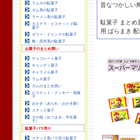
ラムネの駄菓子
昔なつかしい
ガム系の駄菓子
ラーメン系の駄菓子
駄菓子 まとめ
カステラ・ビスケット の駄
菓子
用 ばらまき 配
ゼリー・ドリンクの駄菓子
梅・昆布系の駄菓子
お菓子のまとめ買い
チョコレート菓子
キャンディ菓子
キャラメル菓子
ラムネ菓子
ガムのまとめ買い
ビスケット・クッキー・焼菓
子
おかき（あられ・おかき餅）
スナック菓子
その他（おつまみ・半生菓
子）
駄菓子バラ売り
スナック系バラ売り駄菓子