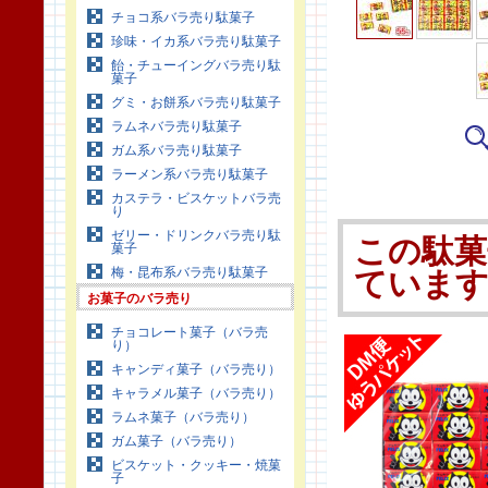
チョコ系バラ売り駄菓子
珍味・イカ系バラ売り駄菓子
飴・チューイングバラ売り駄
菓子
グミ・お餅系バラ売り駄菓子
ラムネバラ売り駄菓子
ガム系バラ売り駄菓子
ラーメン系バラ売り駄菓子
カステラ・ビスケットバラ売
り
ゼリー・ドリンクバラ売り駄
この駄菓
菓子
梅・昆布系バラ売り駄菓子
ていま
お菓子のバラ売り
チョコレート菓子（バラ売
り）
キャンディ菓子（バラ売り）
キャラメル菓子（バラ売り）
ラムネ菓子（バラ売り）
ガム菓子（バラ売り）
ビスケット・クッキー・焼菓
子