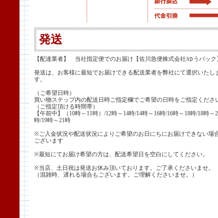
発送
【配達業者】 当社指定便でのお届け【佐川急便株式会社/ゆうパック
発送は、お客様に最短でお届けできる配送業者を弊社にて選択いたし
す。
（ご希望日時）
買い物ステップ内の配送日時ご指定欄でご希望の日時をご指定くださ
（ご指定頂ける時間帯）
【午前中】（10時～11時）/12時～14時/14時～16時/16時～18時/18時～2
時/19時～21時
※ご入金状況や配送状況によりご希望のお日にちにお届けできない場
ございます
※最短にてお届け希望の方は、配送希望日を空白にしてください。
※当店、土日祝は発送お休み頂いております。ご了承くださいませ。
（混雑時、遅れる場合もございます。ご理解くださいませ。）