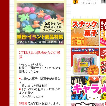
2丁目ひみつ基地からのご挨
拶
いらっしゃいませ。
駄菓子・通販サイト2丁目ひみつ
基地にようこそ
■
大量のお菓子・駄菓子が必要な
時
（買い出しを頼まれ時）
■
はまっているお菓子・駄菓子の
まとめ買い
（大人買いしたい）
卸価格
でお客様へお届けします。