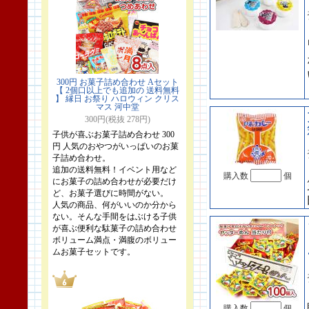
300円 お菓子詰め合わせ Aセット
【 2個口以上でも追加の 送料無料
】 縁日 お祭り ハロウィン クリス
マス 河中堂
300円(税抜 278円)
子供が喜ぶお菓子詰め合わせ 300
円 人気のおやつがいっぱいのお菓
子詰め合わせ。
追加の送料無料！イベント用など
購入数
個
にお菓子の詰め合わせが必要だけ
ど、お菓子選びに時間がない。
人気の商品、何がいいのか分から
ない。そんな手間をはぶける子供
が喜ぶ便利な駄菓子の詰め合わせ
ボリューム満点・満腹のボリュー
ムお菓子セットです。
購入数
個