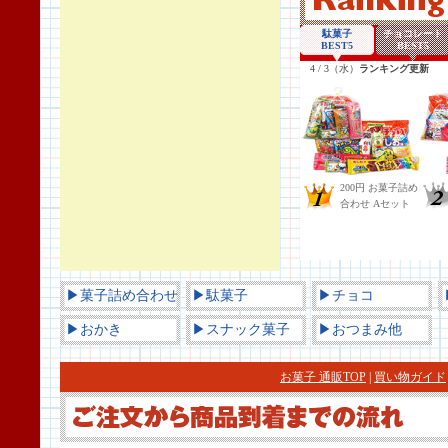
▶菓子詰め合わせ
▶駄菓子
▶チョコ
▶おかき
▶スナック菓子
▶おつまみ他
お菓子 通販TOP
|
買い物ガイド