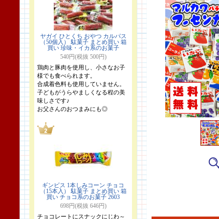
ヤガイ ひとくち おやつ カルパス
（50個入） 駄菓子 まとめ買い 箱
買い 珍味・イカ系のお菓子
540円(税抜 500円)
鶏肉と豚肉を使用し、小さなお子
様でも食べられます。
合成着色料も使用していません。
子どもがうらやましくなる程の美
味しさです♪
お父さんのおつまみにも◎
ギンビス 1本しみコーン チョコ
（15本入） 駄菓子 まとめ買い 箱
買い チョコ系のお菓子 2603
698円(税抜 646円)
チョコレートにスナックにじわ～