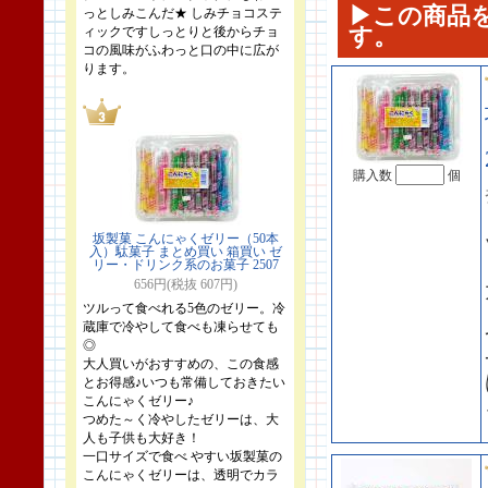
▶この商品
っとしみこんだ★ しみチョコステ
す。
ィックですしっとりと後からチョ
コの風味がふわっと口の中に広が
ります。
購入数
個
坂製菓 こんにゃくゼリー（50本
入）駄菓子 まとめ買い 箱買い ゼ
リー・ドリンク系のお菓子 2507
656円(税抜 607円)
ツルって食べれる5色のゼリー。冷
蔵庫で冷やして食べも凍らせても
◎
大人買いがおすすめの、この食感
とお得感♪いつも常備しておきたい
こんにゃくゼリー♪
つめた～く冷やしたゼリーは、大
人も子供も大好き！
一口サイズで食べ やすい坂製菓の
こんにゃくゼリーは、透明でカラ