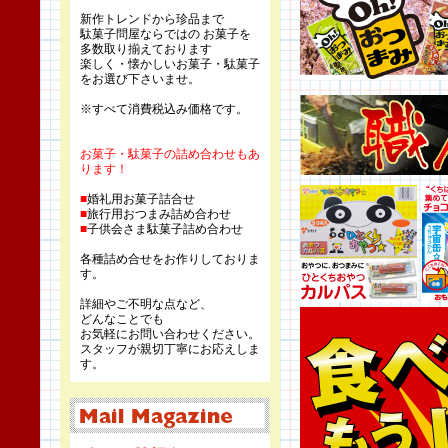
新作トレンドから珍品まで
駄菓子問屋ならではの お菓子を
多数取り揃えております
楽しく・懐かしいお菓子・駄菓子
をお選び下さいませ。
※すべて消費税込み価格です。
お菓子・駄菓子の詰め合わせもあ
ります！
■
婚礼用お菓子詰合せ
■
旅行用おつまみ詰め合わせ
■
子供会さま駄菓子詰め合わせ
各種詰め合せをお作りしておりま
す。
詳細やご不明な点など、
どんなことでも
お気軽にお問い合わせください。
スタッフが親切丁寧にお応えしま
す。