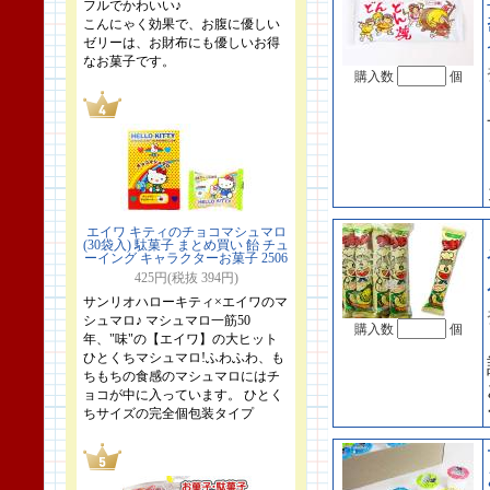
フルでかわいい♪
こんにゃく効果で、お腹に優しい
ゼリーは、お財布にも優しいお得
なお菓子です。
購入数
個
エイワ キティのチョコマシュマロ
(30袋入) 駄菓子 まとめ買い 飴 チュ
ーイング キャラクターお菓子 2506
425円(税抜 394円)
サンリオハローキティ×エイワのマ
シュマロ♪ マシュマロ一筋50
購入数
個
年、"味"の【エイワ】の大ヒット
ひとくちマシュマロ!ふわふわ、も
ちもちの食感のマシュマロにはチ
ョコが中に入っています。 ひとく
ちサイズの完全個包装タイプ