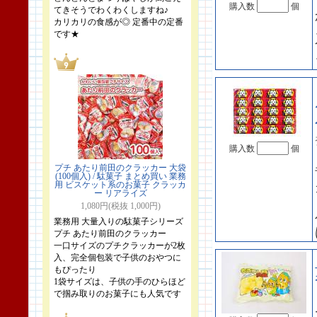
購入数
個
てきそうでわくわくしますね♪
カリカリの食感が◎ 定番中の定番
です★
購入数
個
プチ あたり前田のクラッカー 大袋
(100個入) / 駄菓子 まとめ買い 業務
用 ビスケット系のお菓子 クラッカ
ー リアライズ
1,080円(税抜 1,000円)
業務用 大量入りの駄菓子シリーズ
プチ あたり前田のクラッカー
一口サイズのプチクラッカーが2枚
入、完全個包装で子供のおやつに
もぴったり
1袋サイズは、子供の手のひらほど
で掴み取りのお菓子にも人気です