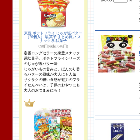
東豊 ポテトフライ じゃが塩バター
（20個入） 駄菓子 まとめ買い ス
ナック系 駄菓子
698円(税抜 646円)
定番ロングセラーの東豊スナック
系駄菓子、ポテトフライシリーズ
のじゃが塩バター味
じゃがいもの甘みと、ほんのり香
るバターの風味が大人にも人気
サクサクの軽い食感が魅力のフラ
イせんべいは、子供のおやつにも
大人のおつまみにも！