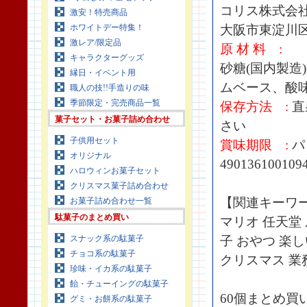
コリス株式会
激安！特売商品
ホワイトデー特集！
大阪市東淀川区下
激レア/限定品
原 材 料 :
キャラクターグッズ
砂糖(国内製造
縁日・イベント用
ムベース、酸
職人の技!!手造りの味
季節限定・完売商品一覧
保存方法 :
直
菓子セット・お菓子詰め合わせ
さい
子供用セット
賞味期限 :
パ
オリジナル
490136100109
ハロウィンお菓子セット
クリスマス菓子詰め合わせ
【関連キーワ
お菓子詰め合わせ一覧
駄菓子のまとめ買い
マリオ 任天堂
スナック系の駄菓子
子 おやつ 楽し
チョコ系の駄菓子
クリスマス 業
珍味・イカ系の駄菓子
飴・チューイングの駄菓子
60個まとめ買
グミ・お餅系の駄菓子