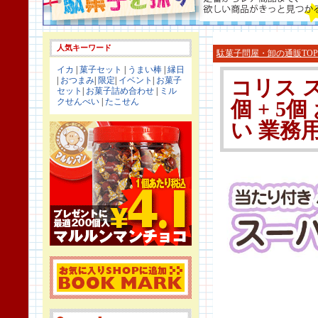
人気キーワード
駄菓子問屋・卸の通販TOP
イカ
|
菓子セット
|
うまい棒
|
縁日
|
おつまみ
|
限定
|
イベント
|
お菓子
コリス ス
セット
|
お菓子詰め合わせ
|
ミル
クせんべい
|
たこせん
個 + 5
い 業務