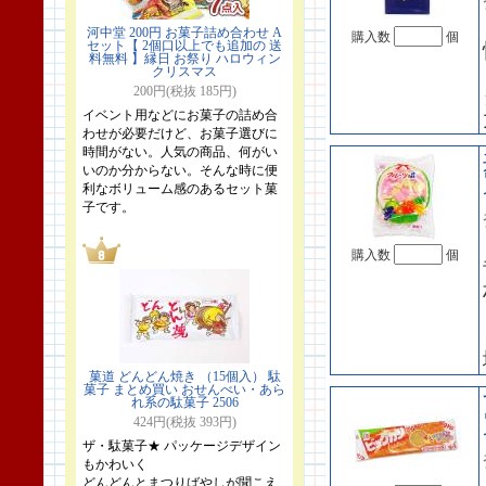
河中堂 200円 お菓子詰め合わせ A
購入数
個
セット【 2個口以上でも追加の 送
料無料 】縁日 お祭り ハロウィン
クリスマス
200円(税抜 185円)
イベント用などにお菓子の詰め合
わせが必要だけど、お菓子選びに
時間がない。人気の商品、何がい
いのか分からない。そんな時に便
利なボリューム感のあるセット菓
子です。
購入数
個
菓道 どんどん焼き （15個入） 駄
菓子 まとめ買い おせんべい・あら
れ系の駄菓子 2506
424円(税抜 393円)
ザ・駄菓子★ パッケージデザイン
もかわいく
どんどんとまつりばやしが聞こえ