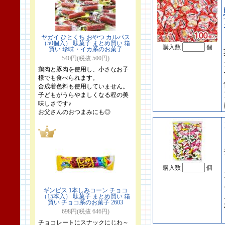
ヤガイ ひとくち おやつ カルパス
（50個入） 駄菓子 まとめ買い 箱
購入数
個
買い 珍味・イカ系のお菓子
540円(税抜 500円)
鶏肉と豚肉を使用し、小さなお子
様でも食べられます。
合成着色料も使用していません。
子どもがうらやましくなる程の美
味しさです♪
お父さんのおつまみにも◎
購入数
個
ギンビス 1本しみコーン チョコ
（15本入） 駄菓子 まとめ買い 箱
買い チョコ系のお菓子 2603
698円(税抜 646円)
チョコレートにスナックにじわ～