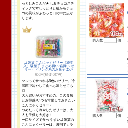
っとしみこんだ★ しみチョコステ
ィックですしっとりと後からチョ
コの風味がふわっと口の中に広が
ります。
購入数
個
坂製菓 こんにゃくゼリー（50本
入）駄菓子 まとめ買い 箱買い ゼ
リー・ドリンク系のお菓子 2507
656円(税抜 607円)
ツルって食べれる5色のゼリー。冷
蔵庫で冷やして食べも凍らせても
◎
大人買いがおすすめの、この食感
とお得感♪いつも常備しておきたい
こんにゃくゼリー♪
つめた～く冷やしたゼリーは、大
人も子供も大好き！
購入数
個
一口サイズで食べ やすい坂製菓の
こんにゃくゼリーは、透明でカラ