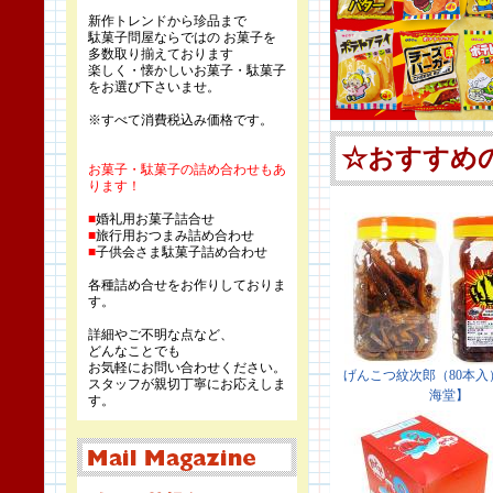
新作トレンドから珍品まで
駄菓子問屋ならではの お菓子を
多数取り揃えております
楽しく・懐かしいお菓子・駄菓子
をお選び下さいませ。
※すべて消費税込み価格です。
お菓子・駄菓子の詰め合わせもあ
ります！
■
婚礼用お菓子詰合せ
■
旅行用おつまみ詰め合わせ
■
子供会さま駄菓子詰め合わせ
各種詰め合せをお作りしておりま
す。
詳細やご不明な点など、
どんなことでも
お気軽にお問い合わせください。
スタッフが親切丁寧にお応えしま
す。