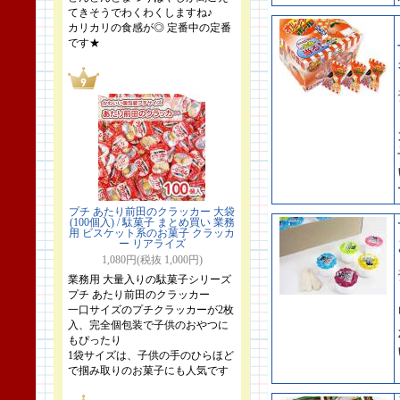
てきそうでわくわくしますね♪
カリカリの食感が◎ 定番中の定番
です★
プチ あたり前田のクラッカー 大袋
(100個入) / 駄菓子 まとめ買い 業務
用 ビスケット系のお菓子 クラッカ
ー リアライズ
1,080円(税抜 1,000円)
業務用 大量入りの駄菓子シリーズ
プチ あたり前田のクラッカー
一口サイズのプチクラッカーが2枚
入、完全個包装で子供のおやつに
もぴったり
1袋サイズは、子供の手のひらほど
で掴み取りのお菓子にも人気です