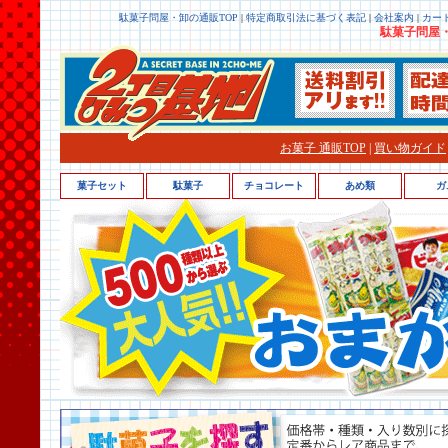
駄菓子問屋・卸の通販TOP
|
特定商取引法に基づく表記
|
会社案内
|
カー
駄菓子問屋・
お菓子 通販TOP
|
買い物ガイド