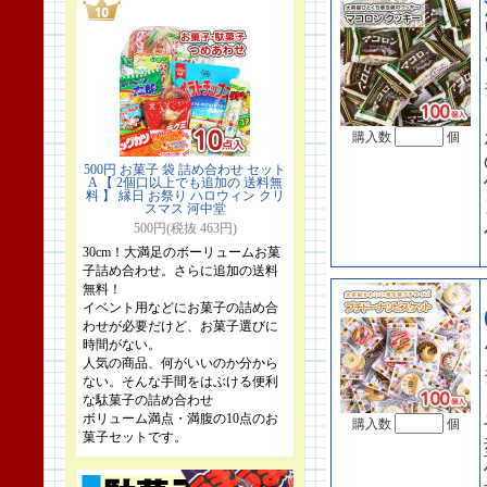
購入数
個
500円 お菓子 袋 詰め合わせ セット
A 【 2個口以上でも追加の 送料無
料 】 縁日 お祭り ハロウィン クリ
スマス 河中堂
500円(税抜 463円)
30cm！大満足のボーリュームお菓
子詰め合わせ。さらに追加の送料
無料！
イベント用などにお菓子の詰め合
わせが必要だけど、お菓子選びに
時間がない。
人気の商品、何がいいのか分から
ない。そんな手間をはぶける便利
な駄菓子の詰め合わせ
ボリューム満点・満腹の10点のお
購入数
個
菓子セットです。