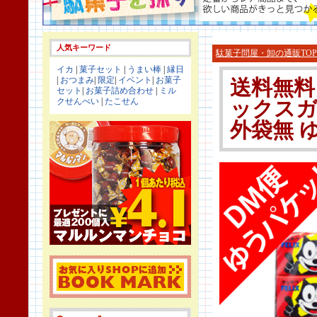
人気キーワード
駄菓子問屋・卸の通販TOP
イカ
|
菓子セット
|
うまい棒
|
縁日
|
おつまみ
|
限定
|
イベント
|
お菓子
送料無料
セット
|
お菓子詰め合わせ
|
ミル
クせんべい
|
たこせん
ックスガム
外袋無 