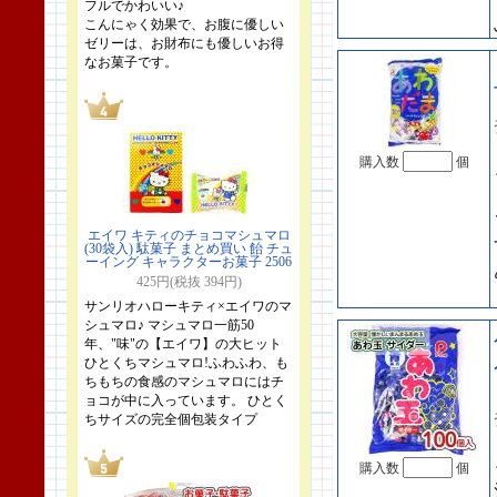
フルでかわいい♪
こんにゃく効果で、お腹に優しい
ゼリーは、お財布にも優しいお得
なお菓子です。
購入数
個
エイワ キティのチョコマシュマロ
(30袋入) 駄菓子 まとめ買い 飴 チュ
ーイング キャラクターお菓子 2506
425円(税抜 394円)
サンリオハローキティ×エイワのマ
シュマロ♪ マシュマロ一筋50
年、"味"の【エイワ】の大ヒット
ひとくちマシュマロ!ふわふわ、も
ちもちの食感のマシュマロにはチ
ョコが中に入っています。 ひとく
ちサイズの完全個包装タイプ
購入数
個