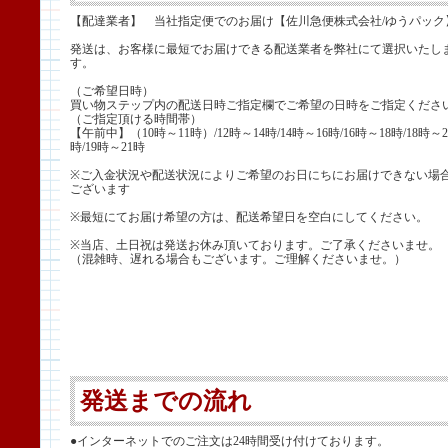
【配達業者】 当社指定便でのお届け【佐川急便株式会社/ゆうパック
発送は、お客様に最短でお届けできる配送業者を弊社にて選択いたし
す。
（ご希望日時）
買い物ステップ内の配送日時ご指定欄でご希望の日時をご指定くださ
（ご指定頂ける時間帯）
【午前中】（10時～11時）/12時～14時/14時～16時/16時～18時/18時～2
時/19時～21時
※ご入金状況や配送状況によりご希望のお日にちにお届けできない場
ございます
※最短にてお届け希望の方は、配送希望日を空白にしてください。
※当店、土日祝は発送お休み頂いております。ご了承くださいませ。
（混雑時、遅れる場合もございます。ご理解くださいませ。）
発送までの流れ
●インターネットでのご注文は24時間受け付けております。