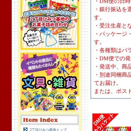
・DM便の日
・銀行振込を
す。
・受注生産と
・パッケージ
す。
・各種類はバ
・DM便での
・発送中、商
・別途同梱商
てお届け。
または、ポス
2丁目ひみつ基地トップ