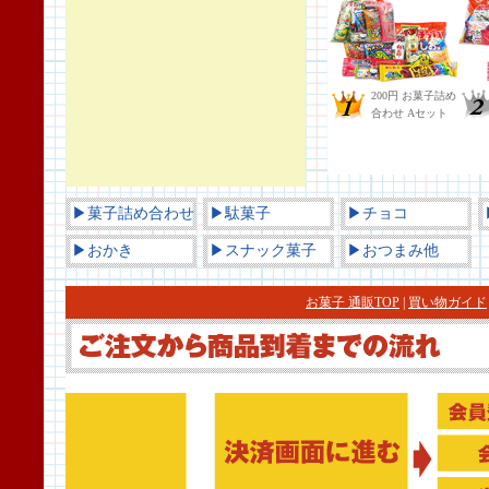
▶菓子詰め合わせ
▶駄菓子
▶チョコ
▶おかき
▶スナック菓子
▶おつまみ他
お菓子 通販TOP
|
買い物ガイド