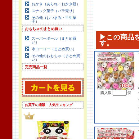
おかき（あられ・おかき餅）
スナック菓子（バラ売り）
その他（おつまみ・半生菓
子）
おもちゃのまとめ買い
▶この商品
スーパーボール（まとめ買
す。
い）
水ヨーヨー（まとめ買い）
その他のおもちゃ（まとめ買
い）
完売商品一覧
購入数
個
お菓子の通販 人気ランキング