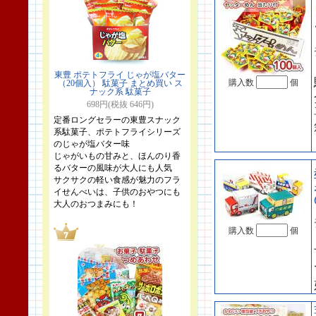
東豊 ポテトフライ じゃが塩バター
購入数
個
（20個入） 駄菓子 まとめ買い ス
ナック系 駄菓子
698円(税抜 646円)
定番ロングセラーの東豊スナック
系駄菓子、ポテトフライシリーズ
のじゃが塩バター味
じゃがいもの甘みと、ほんのり香
るバターの風味が大人にも人気
サクサクの軽い食感が魅力のフラ
イせんべいは、子供のおやつにも
大人のおつまみにも！
購入数
個