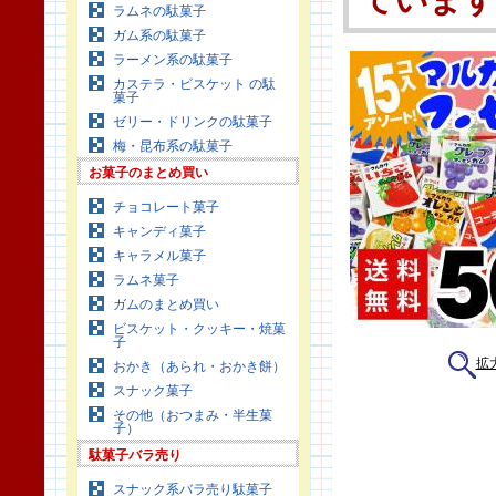
ていま
ラムネの駄菓子
ガム系の駄菓子
ラーメン系の駄菓子
カステラ・ビスケット の駄
菓子
ゼリー・ドリンクの駄菓子
梅・昆布系の駄菓子
お菓子のまとめ買い
チョコレート菓子
キャンディ菓子
キャラメル菓子
ラムネ菓子
ガムのまとめ買い
ビスケット・クッキー・焼菓
子
拡
おかき（あられ・おかき餅）
スナック菓子
その他（おつまみ・半生菓
子）
駄菓子バラ売り
スナック系バラ売り駄菓子