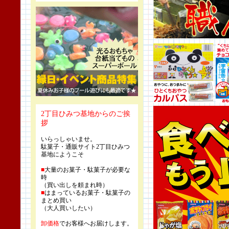
2丁目ひみつ基地からのご挨
拶
いらっしゃいませ。
駄菓子・通販サイト2丁目ひみつ
基地にようこそ
■
大量のお菓子・駄菓子が必要な
時
（買い出しを頼まれ時）
■
はまっているお菓子・駄菓子の
まとめ買い
（大人買いしたい）
卸価格
でお客様へお届けします。