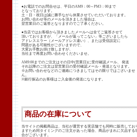
●お電話でのお問合せは、平日のAM9：00～PM3：00まで
となっております。
土・日・祝日は誠に勝手ながら休業させていただいております。
お問い合わせ等のメールを頂きました場合は、
翌営業日のご返答となりますのでご了承ください。
●当店ではお客様から頂きましたメールへは全てご返答させて
頂いておりますが、「メールが返ってこない」等ございましたら
アドレスエラー（メールアドレス違い）、または受信設定に
問題がある可能性がございますので、
大変お手数お掛け致しますが、
当社まで再度お問い合わせくださいませ。
AM9:00までのご注文はその日中(営業日)に受付確認メール、 発送
それ以降のご注文は翌営業日の受付確認メール・発送となります。
※お問い合わせなどのご連絡につきましてはその限りではございませ
ん。
※銀行振込のお客様はご入金後の発送になります。
商品の在庫について
当サイトの掲載商品は、当社が運営する実店舗でも同時に販売してお
ますため同タイミングのご注文があった場合、商品がまれに欠品する
合がございます。