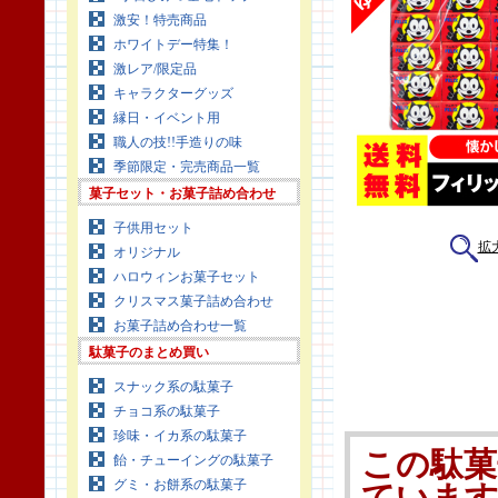
激安！特売商品
ホワイトデー特集！
激レア/限定品
キャラクターグッズ
縁日・イベント用
職人の技!!手造りの味
季節限定・完売商品一覧
菓子セット・お菓子詰め合わせ
子供用セット
拡
オリジナル
ハロウィンお菓子セット
クリスマス菓子詰め合わせ
お菓子詰め合わせ一覧
駄菓子のまとめ買い
スナック系の駄菓子
チョコ系の駄菓子
珍味・イカ系の駄菓子
この駄菓
飴・チューイングの駄菓子
グミ・お餅系の駄菓子