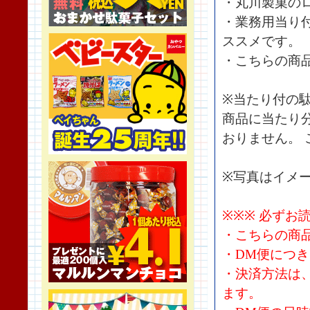
・丸川製菓の
・業務用当り
ススメです。
・こちらの商
※当たり付の
商品に当たり
おりません。 
※写真はイメ
※※※ 必ずお
・こちらの商
・DM便につ
・決済方法は
ます。