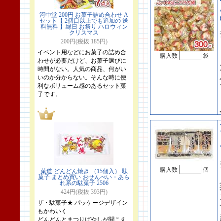
河中堂 200円 お菓子詰め合わせ A
セット【 2個口以上でも追加の 送
料無料 】縁日 お祭り ハロウィン
クリスマス
200円(税抜 185円)
イベント用などにお菓子の詰め合
購入数
袋
わせが必要だけど、お菓子選びに
時間がない。人気の商品、何がい
いのか分からない。そんな時に便
利なボリューム感のあるセット菓
子です。
購入数
個
菓道 どんどん焼き （15個入） 駄
菓子 まとめ買い おせんべい・あら
れ系の駄菓子 2506
424円(税抜 393円)
ザ・駄菓子★ パッケージデザイン
もかわいく
どんどんとまつりばやしが聞こえ