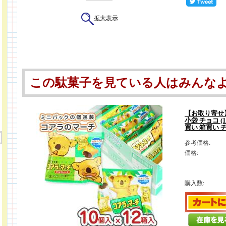
拡大表示
この駄菓子を見ている人はみんな
【お取り寄せ
小袋 チョコ (1
買い 箱買い 
参考価格:
価格:
購入数: