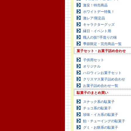
激安！特売商品
ホワイトデー特集！
激レア/限定品
キャラクターグッズ
縁日・イベント用
職人の技!!手造りの味
季節限定・完売商品一覧
菓子セット・お菓子詰め合わせ
子供用セット
オリジナル
ハロウィンお菓子セット
クリスマス菓子詰め合わせ
お菓子詰め合わせ一覧
駄菓子のまとめ買い
スナック系の駄菓子
チョコ系の駄菓子
珍味・イカ系の駄菓子
飴・チューイングの駄菓子
グミ・お餅系の駄菓子