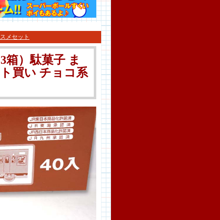
スメセット
 3箱）駄菓子 ま
ット買い チョコ系