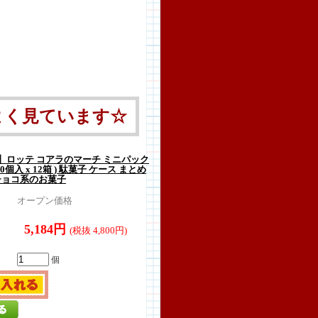
よく見ています☆
】ロッテ コアラのマーチ ミニパック
0個入 x 12箱 ) 駄菓子 ケース まとめ
チョコ系のお菓子
オープン価格
5,184円
(税抜 4,800円)
個