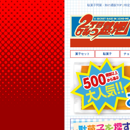
駄菓子問屋・卸の通販TOP
|
特定