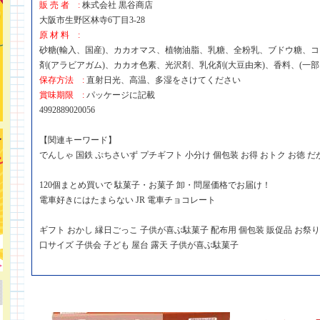
販 売 者 :
株式会社 黒谷商店
大阪市生野区林寺6丁目3-28
原 材 料 :
砂糖(輸入、国産)、カカオマス、植物油脂、乳糖、全粉乳、ブドウ糖、ココ
剤(アラビアガム)、カカオ色素、光沢剤、乳化剤(大豆由来)、香料、(一
保存方法 :
直射日光、高温、多湿をさけてください
賞味期限 :
パッケージに記載
4992889020056
【関連キーワード】
でんしゃ 国鉄 ぷちさいず プチギフト 小分け 個包装 お得 おトク お徳 
120個まとめ買いで 駄菓子・お菓子 卸・問屋価格でお届け！
電車好きにはたまらない JR 電車チョコレート
ギフト おかし 縁日ごっこ 子供が喜ぶ駄菓子 配布用 個包装 販促品 お祭り 
口サイズ 子供会 子ども 屋台 露天 子供が喜ぶ駄菓子