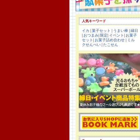
人気キーワード
イカ
|
菓子セット
|
うまい棒
|
縁日
|
おつまみ
|
限定
|
イベント
|
お菓子
セット
|
お菓子詰め合わせ
|
ミル
クせんべい
|
たこせん