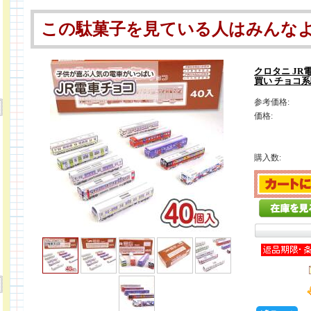
この駄菓子を見ている人はみんな
クロタニ JR
買い チョコ
参考価格:
価格:
購入数: