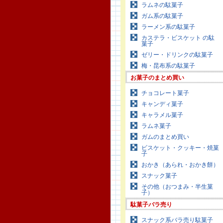
ラムネの駄菓子
ガム系の駄菓子
ラーメン系の駄菓子
カステラ・ビスケット の駄
菓子
ゼリー・ドリンクの駄菓子
梅・昆布系の駄菓子
お菓子のまとめ買い
チョコレート菓子
キャンディ菓子
キャラメル菓子
ラムネ菓子
ガムのまとめ買い
ビスケット・クッキー・焼菓
子
おかき（あられ・おかき餅）
スナック菓子
その他（おつまみ・半生菓
子）
駄菓子バラ売り
スナック系バラ売り駄菓子