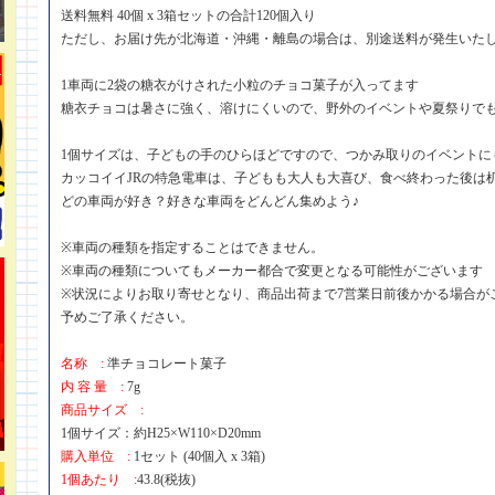
送料無料 40個 x 3箱セットの合計120個入り
ただし、お届け先が北海道・沖縄・離島の場合は、別途送料が発生いた
1車両に2袋の糖衣がけされた小粒のチョコ菓子が入ってます
糖衣チョコは暑さに強く、溶けにくいので、野外のイベントや夏祭りで
1個サイズは、子どもの手のひらほどですので、つかみ取りのイベントに
カッコイイJRの特急電車は、子どもも大人も大喜び、食べ終わった後は
どの車両が好き？好きな車両をどんどん集めよう♪
※車両の種類を指定することはできません。
※車両の種類についてもメーカー都合で変更となる可能性がございます
※状況によりお取り寄せとなり、商品出荷まで7営業日前後かかる場合が
予めご了承ください。
名称 :
準チョコレート菓子
内 容 量 :
7g
商品サイズ :
1個サイズ：約H25×W110×D20mm
購入単位 :
1セット (40個入 x 3箱)
1個あたり :
43.8(税抜)