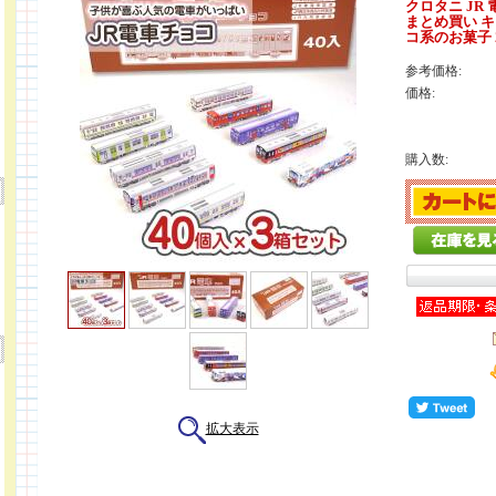
クロタニ JR 
まとめ買い キ
コ系のお菓子 2
参考価格:
価格:
購入数:
拡大表示