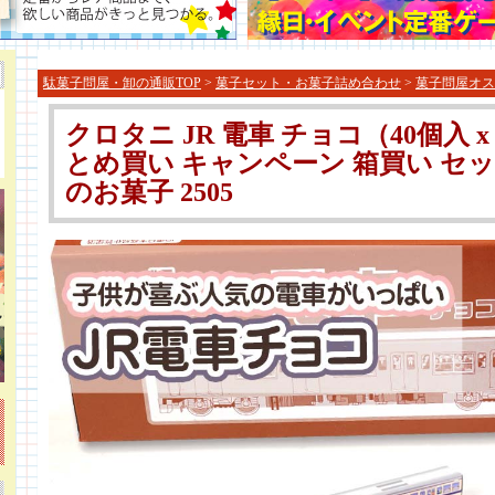
駄菓子問屋・卸の通販TOP
>
菓子セット・お菓子詰め合わせ
>
菓子問屋オス
クロタニ JR 電車 チョコ（40個入 x
とめ買い キャンペーン 箱買い セ
のお菓子 2505