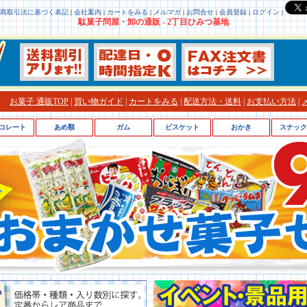
商取引法に基づく表記
|
会社案内
|
カートをみる
|
メルマガ
|
お問合せ
|
会員登録
|
ログイン
|
駄菓子問屋・卸の通販 - 2丁目ひみつ基地
お菓子 通販TOP
|
買い物ガイド
|
カートをみる
|
配送方法・送料
|
お支払い方法
|