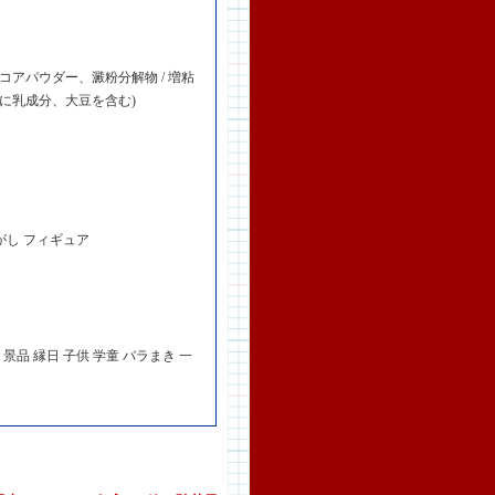
アパウダー、澱粉分解物 / 増粘
部に乳成分、大豆を含む)
だがし フィギュア
景品 縁日 子供 学童 バラまき 一