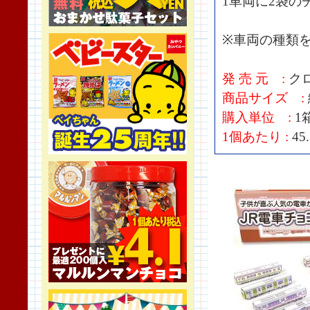
1車両に2袋の
※車両の種類
発 売 元 :
ク
商品サイズ :
購入単位 :
1
1個あたり :
45