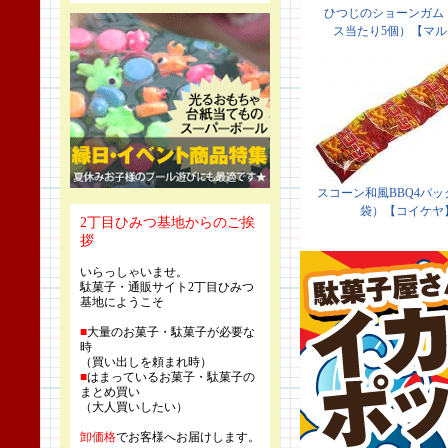
2丁目ひみつ基地からのご挨
拶
いらっしゃいませ。
駄菓子・通販サイト2丁目ひみつ
基地にようこそ
■
大量のお菓子・駄菓子が必要な
時
（買い出しを頼まれ時）
■
はまっているお菓子・駄菓子の
まとめ買い
（大人買いしたい）
卸価格
でお客様へお届けします。