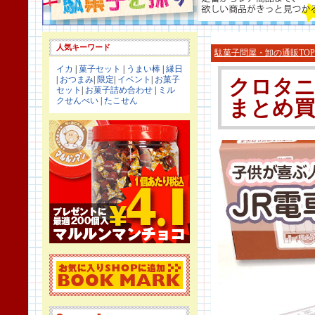
人気キーワード
駄菓子問屋・卸の通販TOP
イカ
|
菓子セット
|
うまい棒
|
縁日
|
おつまみ
|
限定
|
イベント
|
お菓子
クロタニ
セット
|
お菓子詰め合わせ
|
ミル
クせんべい
|
たこせん
まとめ買