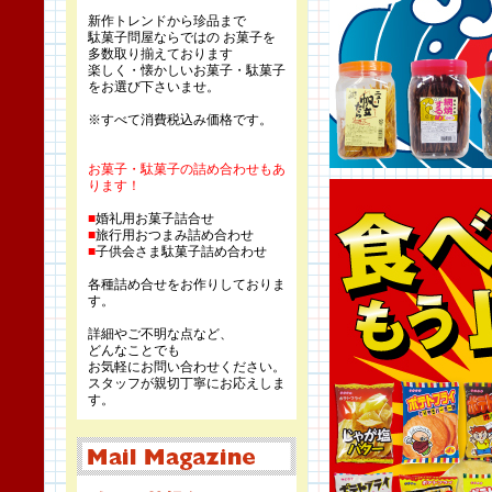
新作トレンドから珍品まで
駄菓子問屋ならではの お菓子を
多数取り揃えております
楽しく・懐かしいお菓子・駄菓子
をお選び下さいませ。
※すべて消費税込み価格です。
お菓子・駄菓子の詰め合わせもあ
ります！
■
婚礼用お菓子詰合せ
■
旅行用おつまみ詰め合わせ
■
子供会さま駄菓子詰め合わせ
各種詰め合せをお作りしておりま
す。
詳細やご不明な点など、
どんなことでも
お気軽にお問い合わせください。
スタッフが親切丁寧にお応えしま
す。