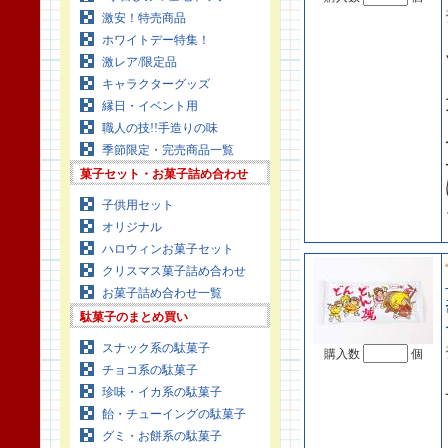
激安！特売商品
ホワイトデー特集！
激レア/限定品
キャラクターグッズ
縁日・イベント用
職人の技!!手造りの味
季節限定・完売商品一覧
菓子セット・お菓子詰め合わせ
子供用セット
オリジナル
ハロウィンお菓子セット
クリスマス菓子詰め合わせ
お菓子詰め合わせ一覧
駄菓子のまとめ買い
スナック系の駄菓子
購入数
個
チョコ系の駄菓子
珍味・イカ系の駄菓子
飴・チューイングの駄菓子
グミ・お餅系の駄菓子