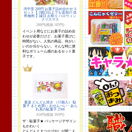
河中堂 200円 お菓子詰め合わせ A
セット【 2個口以上でも追加の 送
料無料 】縁日 お祭り ハロウィン
クリスマス
200円(税抜 185円)
イベント用などにお菓子の詰め合
わせが必要だけど、お菓子選びに
時間がない。人気の商品、何がい
いのか分からない。そんな時に便
利なボリューム感のあるセット菓
子です。
菓道 どんどん焼き （15個入） 駄
菓子 まとめ買い おせんべい・あら
れ系の駄菓子 2506
424円(税抜 393円)
ザ・駄菓子★ パッケージデザイン
もかわいく
どんどんとまつりばやしが聞こえ