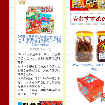
500円 お菓子 袋 詰め合わせ セット
A 【 2個口以上でも追加の 送料無
料 】 縁日 お祭り ハロウィン クリ
スマス 河中堂
500円(税抜 463円)
30cm！大満足のボーリュームお菓
子詰め合わせ。さらに追加の送料
無料！
イベント用などにお菓子の詰め合
わせが必要だけど、お菓子選びに
時間がない。
人気の商品、何がいいのか分から
ない。そんな手間をはぶける便利
な駄菓子の詰め合わせ
ボリューム満点・満腹の10点のお
菓子セットです。