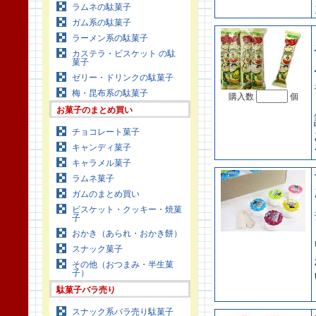
ラムネの駄菓子
ガム系の駄菓子
ラーメン系の駄菓子
カステラ・ビスケット の駄
菓子
ゼリー・ドリンクの駄菓子
梅・昆布系の駄菓子
購入数
個
お菓子のまとめ買い
チョコレート菓子
キャンディ菓子
キャラメル菓子
ラムネ菓子
ガムのまとめ買い
ビスケット・クッキー・焼菓
子
おかき（あられ・おかき餅）
スナック菓子
その他（おつまみ・半生菓
子）
駄菓子バラ売り
スナック系バラ売り駄菓子