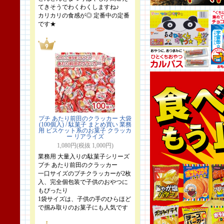
てきそうでわくわくしますね♪
カリカリの食感が◎ 定番中の定番
です★
プチ あたり前田のクラッカー 大袋
(100個入) / 駄菓子 まとめ買い 業務
用 ビスケット系のお菓子 クラッカ
ー リアライズ
1,080円(税抜 1,000円)
業務用 大量入りの駄菓子シリーズ
プチ あたり前田のクラッカー
一口サイズのプチクラッカーが2枚
入、完全個包装で子供のおやつに
もぴったり
1袋サイズは、子供の手のひらほど
で掴み取りのお菓子にも人気です