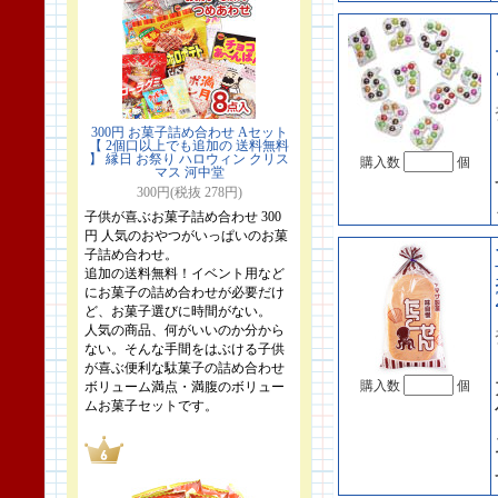
300円 お菓子詰め合わせ Aセット
【 2個口以上でも追加の 送料無料
】 縁日 お祭り ハロウィン クリス
購入数
個
マス 河中堂
300円(税抜 278円)
子供が喜ぶお菓子詰め合わせ 300
円 人気のおやつがいっぱいのお菓
子詰め合わせ。
追加の送料無料！イベント用など
にお菓子の詰め合わせが必要だけ
ど、お菓子選びに時間がない。
人気の商品、何がいいのか分から
ない。そんな手間をはぶける子供
が喜ぶ便利な駄菓子の詰め合わせ
購入数
個
ボリューム満点・満腹のボリュー
ムお菓子セットです。