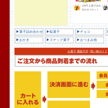
▶菓子詰め合わせ
▶駄菓子
▶チョコ
▶おかき
▶スナック菓子
▶おつまみ他
お菓子 通販TOP
|
買い物ガイド