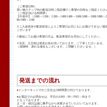
（ご希望日時）
買い物ステップ内の配送日時ご指定欄でご希望の日時をご指定くださ
（ご指定頂ける時間帯）
【午前中】（10時～11時）/12時～14時/14時～16時/16時～18時/18時～2
時/19時～21時
※ご入金状況や配送状況によりご希望のお日にちにお届けできない場
ございます
※最短にてお届け希望の方は、配送希望日を空白にしてください。
※当店、土日祝は発送お休み頂いております。ご了承くださいませ。
（混雑時、遅れる場合もございます。ご理解くださいませ。）
発送までの流れ
●インターネットでのご注文は24時間受け付けております。
●お電話でのお問合せは、平日のAM9：00～PM3：00まで
となっております。
土・日・祝日は誠に勝手ながら休業させていただいております。
お問い合わせ等のメールを頂きました場合は、