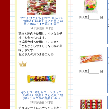
購入数
個
ヤガイ ひとくち おやつ カルパス
（50個入） 駄菓子 まとめ買い 箱
買い 珍味・イカ系のお菓子
540円(税抜 500円)
鶏肉と豚肉を使用し、小さなお子
様でも食べられます。
合成着色料も使用していません。
子どもがうらやましくなる程の美
味しさです♪
お父さんのおつまみにも◎
購入数
個
ギンビス 1本しみコーン チョコ
（15本入） 駄菓子 まとめ買い 箱
買い チョコ系のお菓子 2603
698円(税抜 646円)
チョコレートにスナックにじわ～