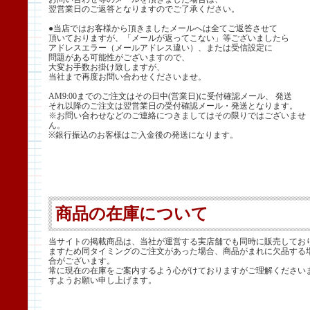
翌営業日のご返答となりますのでご了承ください。
●当店ではお客様から頂きましたメールへは全てご返答させて
頂いておりますが、「メールが返ってこない」等ございましたら
アドレスエラー（メールアドレス違い）、または受信設定に
問題がある可能性がございますので、
大変お手数お掛け致しますが、
当社まで再度お問い合わせくださいませ。
AM9:00までのご注文はその日中(営業日)に受付確認メール、 発送
それ以降のご注文は翌営業日の受付確認メール・発送となります。
※お問い合わせなどのご連絡につきましてはその限りではございませ
ん。
※銀行振込のお客様はご入金後の発送になります。
商品の在庫について
当サイトの掲載商品は、当社が運営する実店舗でも同時に販売してお
ますため同タイミングのご注文があった場合、商品がまれに欠品する
合がございます。
常に現在の在庫をご案内するよう心がけておりますがご理解ください
すようお願い申し上げます。