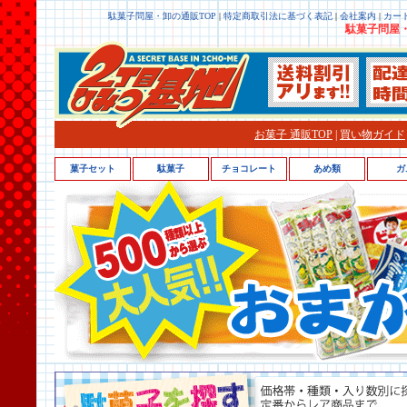
駄菓子問屋・卸の通販TOP
|
特定商取引法に基づく表記
|
会社案内
|
カー
駄菓子問屋・
お菓子 通販TOP
|
買い物ガイド