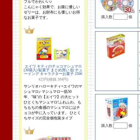
フルでかわいい♪
こんにゃく効果で、お腹に優しい
ゼリーは、お財布にも優しいお得
購入数
個
なお菓子です。
エイワ キティのチョコマシュマロ
(30袋入) 駄菓子 まとめ買い 飴 チュ
ーイング キャラクターお菓子 2506
425円(税抜 394円)
サンリオハローキティ×エイワのマ
シュマロ♪ マシュマロ一筋50
年、"味"の【エイワ】の大ヒット
ひとくちマシュマロ!ふわふわ、も
ちもちの食感のマシュマロにはチ
ョコが中に入っています。 ひとく
ちサイズの完全個包装タイプ
購入数
個