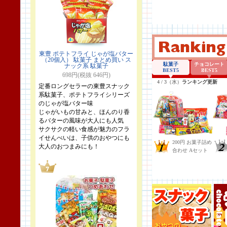
東豊 ポテトフライ じゃが塩バター
（20個入） 駄菓子 まとめ買い ス
ナック系 駄菓子
698円(税抜 646円)
定番ロングセラーの東豊スナック
系駄菓子、ポテトフライシリーズ
のじゃが塩バター味
じゃがいもの甘みと、ほんのり香
るバターの風味が大人にも人気
サクサクの軽い食感が魅力のフラ
イせんべいは、子供のおやつにも
大人のおつまみにも！