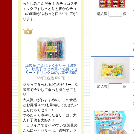
っとしみこんだ★ しみチョコステ
ィックですしっとりと後からチョ
コの風味がふわっと口の中に広が
購入数
個
ります。
坂製菓 こんにゃくゼリー（50本
入）駄菓子 まとめ買い 箱買い ゼ
リー・ドリンク系のお菓子 2507
656円(税抜 607円)
ツルって食べれる5色のゼリー。冷
購入数
個
蔵庫で冷やして食べも凍らせても
◎
大人買いがおすすめの、この食感
とお得感♪いつも常備しておきたい
こんにゃくゼリー♪
つめた～く冷やしたゼリーは、大
人も子供も大好き！
一口サイズで食べ やすい坂製菓の
こんにゃくゼリーは、透明でカラ