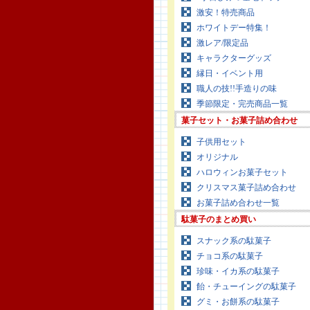
激安！特売商品
ホワイトデー特集！
激レア/限定品
キャラクターグッズ
縁日・イベント用
職人の技!!手造りの味
季節限定・完売商品一覧
菓子セット・お菓子詰め合わせ
子供用セット
オリジナル
ハロウィンお菓子セット
クリスマス菓子詰め合わせ
お菓子詰め合わせ一覧
駄菓子のまとめ買い
スナック系の駄菓子
チョコ系の駄菓子
珍味・イカ系の駄菓子
飴・チューイングの駄菓子
グミ・お餅系の駄菓子