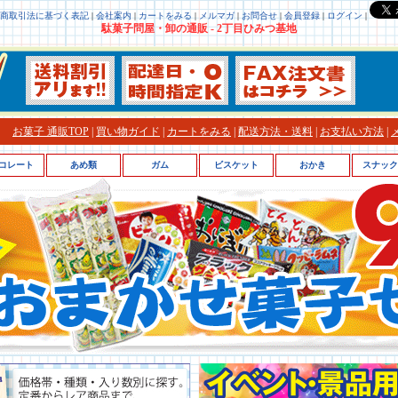
商取引法に基づく表記
|
会社案内
|
カートをみる
|
メルマガ
|
お問合せ
|
会員登録
|
ログイン
|
駄菓子問屋・卸の通販 - 2丁目ひみつ基地
お菓子 通販TOP
|
買い物ガイド
|
カートをみる
|
配送方法・送料
|
お支払い方法
|