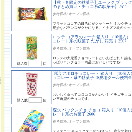
【秋・冬限定の駄菓子】ユーラク ブラック
のまとめ買い・チョコ系の駄菓子】2511
参考価格: オープン価格
ブラックココアのほろにがクッキーと ミルクチョ
絶妙なバランスがクセになる、イナズマ級のクッ
ロッテ コアラのマーチ 箱入り （10個入）
コレート系の駄菓子 だがし 箱売り 2507
参考価格: オープン価格
ロッテの大定番チョコレートといえばこれ！ 誰も
っぱりロングセラー商品はおいしいですね♪
購入数
個
明治 アポロチョコレート 箱入り （10個入
ョコレート系の駄菓子 ※夏場クール便料金別途
参考価格: オープン価格
おいしく食べてコロコロかわいい！ イチゴチョ
い三角型のチョコです。
購入数
個
森永 パックンチョ チョコ 箱入り（10個
レート系のお菓子 2606
参考価格: オープン価格
ディズニー キャラクターがかわいい！森永の超ロ