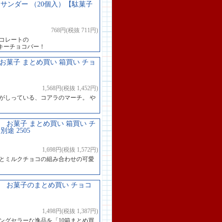
サンダー （20個入）【駄菓子
768円(税抜 711円)
コレートの
キーチョコバー！
 お菓子 まとめ買い 箱買い チョ
1,568円(税抜 1,452円)
がしっている、コアラのマーチ。 や
） お菓子 まとめ買い 箱買い チ
 2505
1,698円(税抜 1,572円)
コとミルクチョコの組み合わせの可愛
入） お菓子のまとめ買い チョコ
1,498円(税抜 1,387円)
ングセラーな逸品を「10箱まとめ買