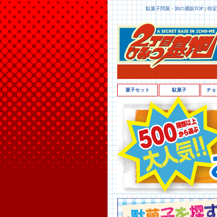
駄菓子問屋・卸の通販TOP
|
特定