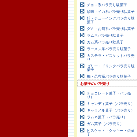
チョコ系バラ売り駄菓子
珍味・イカ系バラ売り駄菓子
飴・チューイングバラ売り駄
菓子
グミ・お餅系バラ売り駄菓子
ラムネバラ売り駄菓子
ガム系バラ売り駄菓子
ラーメン系バラ売り駄菓子
カステラ・ビスケットバラ売
り
ゼリー・ドリンクバラ売り駄
菓子
梅・昆布系バラ売り駄菓子
お菓子のバラ売り
チョコレート菓子（バラ売
り）
キャンディ菓子（バラ売り）
キャラメル菓子（バラ売り）
ラムネ菓子（バラ売り）
ガム菓子（バラ売り）
ビスケット・クッキー・焼菓
子