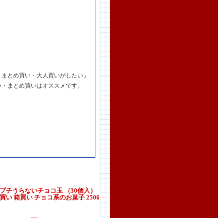
・まとめ買い・大人買いがしたい」
い・まとめ買いはオススメです。
プチうらないチョコ玉 （30個入）
買い 箱買い チョコ系のお菓子 2506