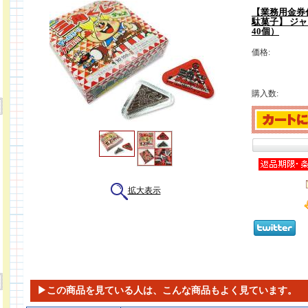
【業務用金券
駄菓子】 ジャ
40個）
価格:
購入数:
拡大表示
▶この商品を見ている人は、こんな商品もよく見ています。