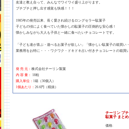
友達と教え合って、みんなでワイワイ盛り上がります。
プチプチと押し出す感覚も快感！！！
1985年の発売以来、長く愛され続けるロングセラー駄菓子
子どもの頃によく食べていた懐かしの駄菓子の圧倒的な安心感！
懐かしみながら大人も子供と一緒に食べたいチョコレートです。
「子ども達が喜ぶ・遊べるお菓子が欲しい」「懐かしい駄菓子の箱買い
業務用をお特に・・・ワクワク・ドキドキ占い付きチョコレートの箱買
発 売 元：
株式会社チーリン製菓
内 容 量：
18粒
購入単位：
1箱（30個入）
1個あたり：
26.6円（税抜）
チーリン プチ
駄菓子 まとめ
価格: