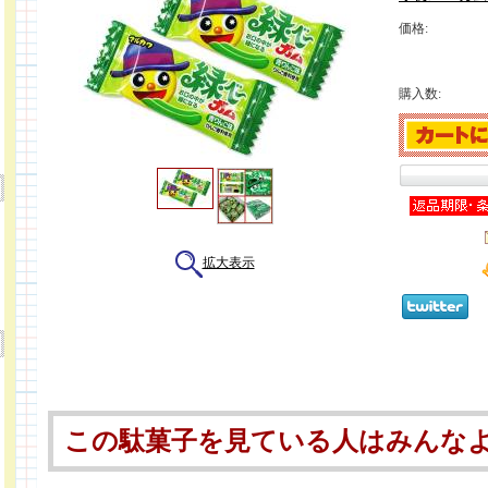
価格:
購入数:
拡大表示
この駄菓子を見ている人はみんな