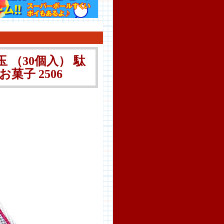
（30個入） 駄
菓子 2506