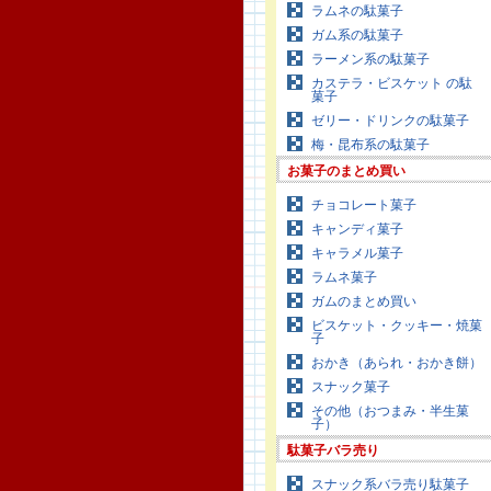
ラムネの駄菓子
ガム系の駄菓子
ラーメン系の駄菓子
カステラ・ビスケット の駄
菓子
ゼリー・ドリンクの駄菓子
梅・昆布系の駄菓子
お菓子のまとめ買い
チョコレート菓子
キャンディ菓子
キャラメル菓子
ラムネ菓子
ガムのまとめ買い
ビスケット・クッキー・焼菓
子
おかき（あられ・おかき餅）
スナック菓子
その他（おつまみ・半生菓
子）
駄菓子バラ売り
スナック系バラ売り駄菓子