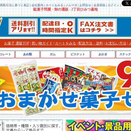
商取引法に基づく表記
|
会社案内
|
カートをみる
|
メルマガ
|
お問合せ
|
会員登録
|
ログイン
|
駄菓子問屋・卸の通販 - 2丁目ひみつ基地
お菓子 通販TOP
|
買い物ガイド
|
カートをみる
|
配送方法・送料
|
お支払い方法
|