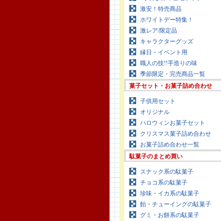
激安！特売商品
ホワイトデー特集！
激レア/限定品
キャラクターグッズ
縁日・イベント用
職人の技!!手造りの味
季節限定・完売商品一覧
菓子セット・お菓子詰め合わせ
子供用セット
オリジナル
ハロウィンお菓子セット
クリスマス菓子詰め合わせ
お菓子詰め合わせ一覧
駄菓子のまとめ買い
スナック系の駄菓子
チョコ系の駄菓子
珍味・イカ系の駄菓子
飴・チューイングの駄菓子
グミ・お餅系の駄菓子