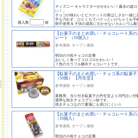
ディズニー キャラクターがかわいい！森永の超ロ
い！」
チョコの味わいとビスケットの香ばしさが一緒に
手も汚れず、ひとくちでパクっといけちゃうお手
購入数
個
卵不使用 & 子供の成長に欠かせないカルシウム
【お菓子のまとめ買い・チョコレート系のお
レート （10個入）
参考価格: オープン価格
明治の小粒チョコの定番
おいしく食べてコロコロかわいい！
７色のカラフル糖衣チョコレートです。
【駄菓子のまとめ買い・チョコ系の駄菓子】
（50個） 【丹生堂】
参考価格: オープン価格
業務用、当り付き駄菓子の丹生堂より20円占い付
濃厚な焼きチョコプリン味です。
焼きチョコなので夏場にも溶けにくい☆
【お菓子のまとめ買い・チョコレート系のお
（10個入）
参考価格: オープン価格
明治の小粒チョコの定番