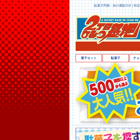
駄菓子問屋・卸の通販TOP
|
特定