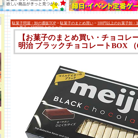
駄菓子問屋・卸の通販TOP
>
駄菓子のまとめ買い
>
100円以上のお菓子卸・
ート菓子
>
150円以上のチョコ
【お菓子のまとめ買い・チョコレ
明治 ブラックチョコレートBOX （