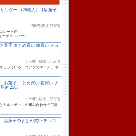
サンダー （20個入）【駄菓子
768円(税抜 711円)
コレートの
キーチョコバー！
 お菓子 まとめ買い 箱買い チョ
1,568円(税抜 1,452円)
がしっている、コアラのマーチ。 や
） お菓子 まとめ買い 箱買い チ
 2505
1,698円(税抜 1,572円)
コとミルクチョコの組み合わせの可愛
入） お菓子のまとめ買い チョコ