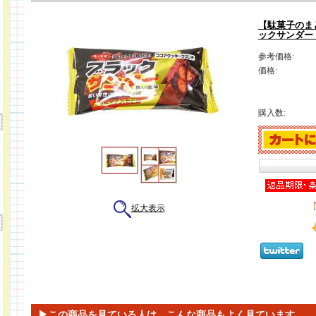
【駄菓子のま
ックサンダー
参考価格:
価格:
購入数:
拡大表示
▶この商品を見ている人は、こんな商品もよく見ています。