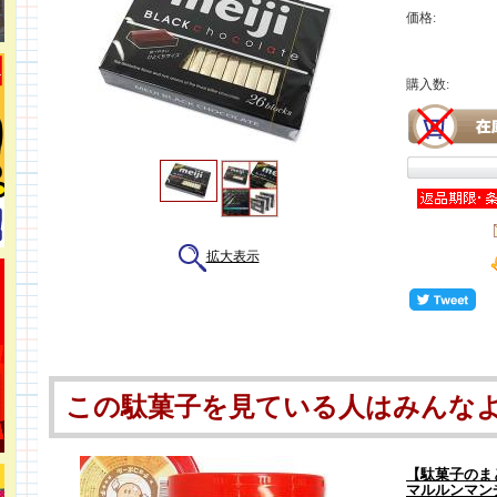
価格:
購入数:
拡大表示
この駄菓子を見ている人はみんな
【駄菓子のまと
マルルンマン