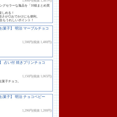
1,498円(税抜 1,387円)
ングセラーな逸品を「10箱まとめ買
楽しめる！
軽さが◎おでかけにも便利。
配合もうれしいポイント！
菓子】 明治 マーブルチョコ
1,598円(税抜 1,480円)
 占い付 焼きプリンチョコ
1,150円(税抜 1,065円)
駄菓子チョコ。
菓子】 明治 チョコベビー
1,296円(税抜 1,200円)