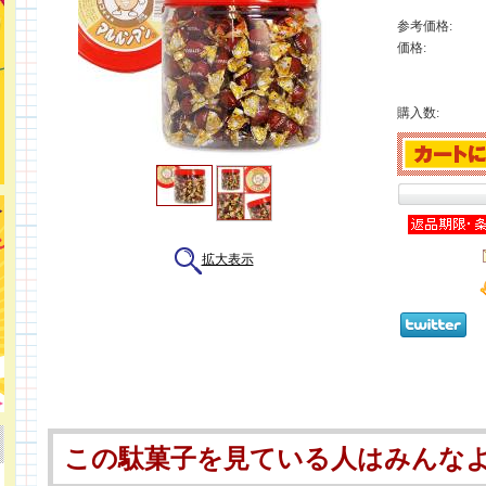
参考価格:
価格:
購入数:
拡大表示
この駄菓子を見ている人はみんな