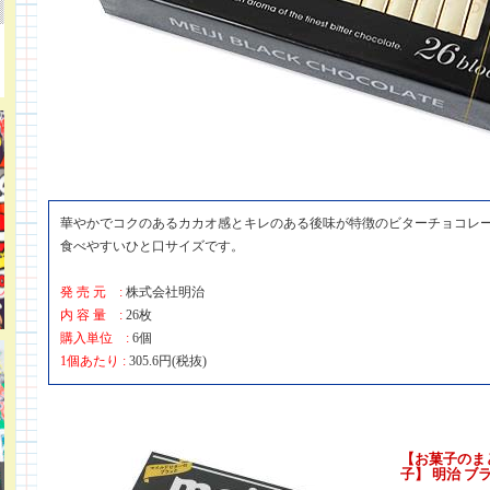
華やかでコクのあるカカオ感とキレのある後味が特徴のビターチョコレ
食べやすいひと口サイズです。
発 売 元 :
株式会社明治
内 容 量 :
26枚
購入単位 :
6個
1個あたり :
305.6円(税抜)
【お菓子のま
子】 明治 ブ