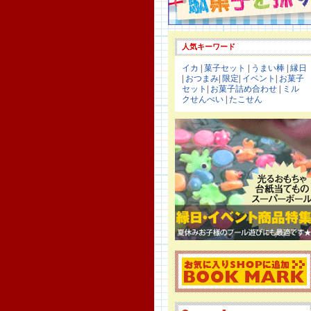
人気キーワード
イカ
|
菓子セット
|
うまい棒
|
縁日
|
おつまみ
|
限定
|
イベント
|
お菓子
セット
|
お菓子詰め合わせ
|
ミル
クせんべい
|
たこせん