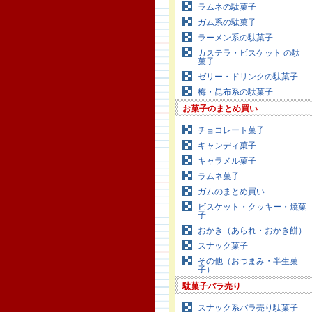
ラムネの駄菓子
ガム系の駄菓子
ラーメン系の駄菓子
カステラ・ビスケット の駄
菓子
ゼリー・ドリンクの駄菓子
梅・昆布系の駄菓子
お菓子のまとめ買い
チョコレート菓子
キャンディ菓子
キャラメル菓子
ラムネ菓子
ガムのまとめ買い
ビスケット・クッキー・焼菓
子
おかき（あられ・おかき餅）
スナック菓子
その他（おつまみ・半生菓
子）
駄菓子バラ売り
スナック系バラ売り駄菓子