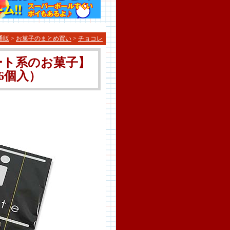
通販
>
お菓子のまとめ買い
>
チョコレ
ート系のお菓子】
6個入）