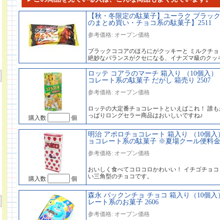
【秋・冬限定の駄菓子】ユーラク ブラック
のまとめ買い・チョコ系の駄菓子】2511
参考価格: オープン価格
ブラックココアのほろにがクッキーと ミルクチョ
絶妙なバランスがクセになる、イナズマ級のクッ
ロッテ コアラのマーチ 箱入り （10個入）
コレート系の駄菓子 だがし 箱売り 2507
参考価格: オープン価格
ロッテの大定番チョコレートといえばこれ！ 誰も
っぱりロングセラー商品はおいしいですね♪
購入数
個
明治 アポロチョコレート 箱入り （10個入
ョコレート系の駄菓子 ※夏場クール便料金別途
参考価格: オープン価格
おいしく食べてコロコロかわいい！ イチゴチョ
い三角型のチョコです。
購入数
個
森永 パックンチョ チョコ 箱入り（10個
レート系のお菓子 2606
参考価格: オープン価格