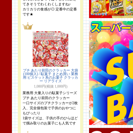
てきそうでわくわくしますね♪
カリカリの食感が◎ 定番中の定番
です★
プチ あたり前田のクラッカー 大袋
(100個入) / 駄菓子 まとめ買い 業務
用 ビスケット系のお菓子 クラッカ
ー リアライズ
1,080円(税抜 1,000円)
業務用 大量入りの駄菓子シリーズ
プチ あたり前田のクラッカー
一口サイズのプチクラッカーが2枚
入、完全個包装で子供のおやつに
もぴったり
1袋サイズは、子供の手のひらほど
で掴み取りのお菓子にも人気です