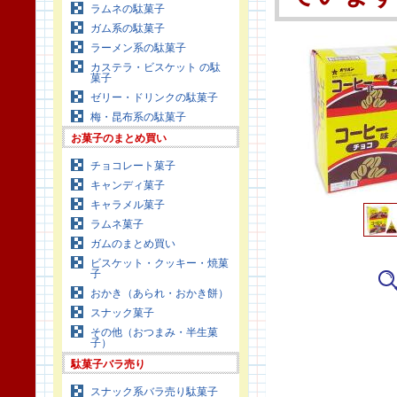
ラムネの駄菓子
ガム系の駄菓子
ラーメン系の駄菓子
カステラ・ビスケット の駄
菓子
ゼリー・ドリンクの駄菓子
梅・昆布系の駄菓子
お菓子のまとめ買い
チョコレート菓子
キャンディ菓子
キャラメル菓子
ラムネ菓子
ガムのまとめ買い
ビスケット・クッキー・焼菓
子
おかき（あられ・おかき餅）
スナック菓子
その他（おつまみ・半生菓
子）
駄菓子バラ売り
スナック系バラ売り駄菓子