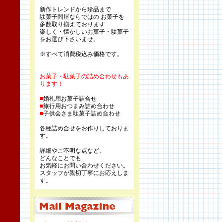
新作トレンドから珍品まで
駄菓子問屋ならではの お菓子を
多数取り揃えております
楽しく・懐かしいお菓子・駄菓子
をお選び下さいませ。
※すべて消費税込み価格です。
お菓子・駄菓子の詰め合わせもあ
ります！
■
婚礼用お菓子詰合せ
■
旅行用おつまみ詰め合わせ
■
子供会さま駄菓子詰め合わせ
各種詰め合せをお作りしておりま
す。
詳細やご不明な点など、
どんなことでも
お気軽にお問い合わせください。
スタッフが親切丁寧にお応えしま
す。