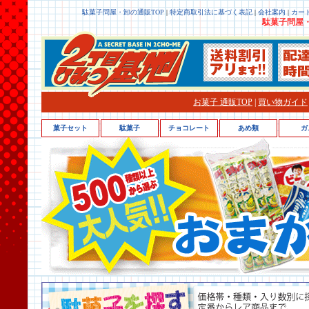
駄菓子問屋・卸の通販TOP
|
特定商取引法に基づく表記
|
会社案内
|
カー
駄菓子問屋・
お菓子 通販TOP
|
買い物ガイド