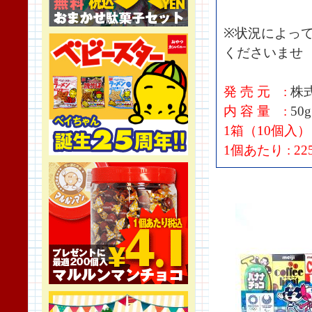
※状況によっ
くださいませ
発 売 元 :
株
内 容 量 :
50g
1箱（10個入）
1個あたり :
22