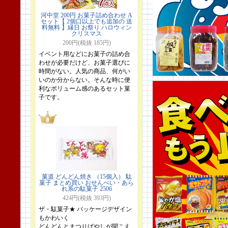
河中堂 200円 お菓子詰め合わせ A
セット【 2個口以上でも追加の 送
料無料 】縁日 お祭り ハロウィン
クリスマス
200円(税抜 185円)
イベント用などにお菓子の詰め合
わせが必要だけど、お菓子選びに
時間がない。人気の商品、何がい
いのか分からない。そんな時に便
利なボリューム感のあるセット菓
子です。
菓道 どんどん焼き （15個入） 駄
菓子 まとめ買い おせんべい・あら
れ系の駄菓子 2506
424円(税抜 393円)
ザ・駄菓子★ パッケージデザイン
もかわいく
どんどんとまつりばやしが聞こえ