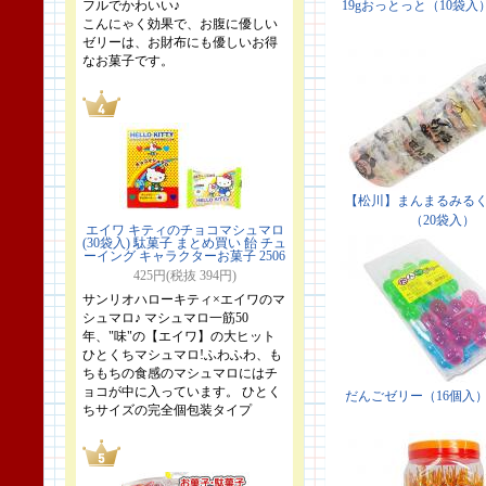
フルでかわいい♪
こんにゃく効果で、お腹に優しい
ゼリーは、お財布にも優しいお得
なお菓子です。
エイワ キティのチョコマシュマロ
(30袋入) 駄菓子 まとめ買い 飴 チュ
ーイング キャラクターお菓子 2506
425円(税抜 394円)
サンリオハローキティ×エイワのマ
シュマロ♪ マシュマロ一筋50
年、"味"の【エイワ】の大ヒット
ひとくちマシュマロ!ふわふわ、も
ちもちの食感のマシュマロにはチ
ョコが中に入っています。 ひとく
ちサイズの完全個包装タイプ