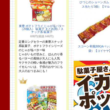
東豊 ポテトフライ じゃが塩バター
（20個入） 駄菓子 まとめ買い ス
ナック系 駄菓子
698円(税抜 646円)
定番ロングセラーの東豊スナック
系駄菓子、ポテトフライシリーズ
のじゃが塩バター味
じゃがいもの甘みと、ほんのり香
るバターの風味が大人にも人気
サクサクの軽い食感が魅力のフラ
イせんべいは、子供のおやつにも
大人のおつまみにも！