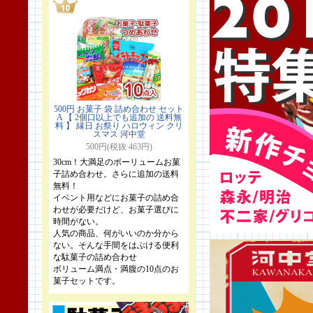
500円 お菓子 袋 詰め合わせ セット
A 【 2個口以上でも追加の 送料無
料 】 縁日 お祭り ハロウィン クリ
スマス 河中堂
500円(税抜 463円)
30cm！大満足のボーリュームお菓
子詰め合わせ。さらに追加の送料
無料！
イベント用などにお菓子の詰め合
わせが必要だけど、お菓子選びに
時間がない。
人気の商品、何がいいのか分から
ない。そんな手間をはぶける便利
な駄菓子の詰め合わせ
ボリューム満点・満腹の10点のお
菓子セットです。