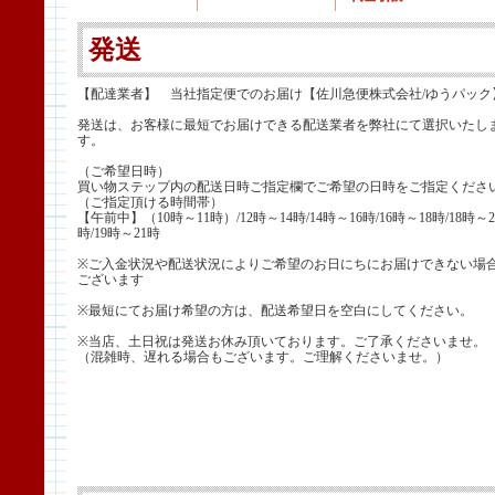
発送
【配達業者】 当社指定便でのお届け【佐川急便株式会社/ゆうパック
発送は、お客様に最短でお届けできる配送業者を弊社にて選択いたし
す。
（ご希望日時）
買い物ステップ内の配送日時ご指定欄でご希望の日時をご指定くださ
（ご指定頂ける時間帯）
【午前中】（10時～11時）/12時～14時/14時～16時/16時～18時/18時～2
時/19時～21時
※ご入金状況や配送状況によりご希望のお日にちにお届けできない場
ございます
※最短にてお届け希望の方は、配送希望日を空白にしてください。
※当店、土日祝は発送お休み頂いております。ご了承くださいませ。
（混雑時、遅れる場合もございます。ご理解くださいませ。）