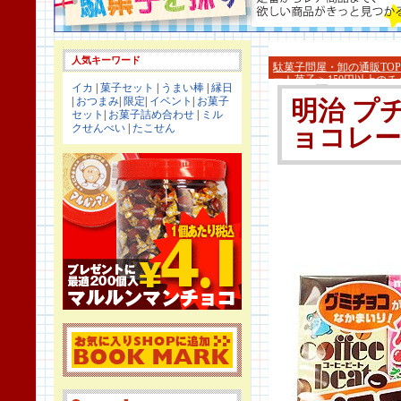
人気キーワード
駄菓子問屋・卸の通販TOP
ート菓子
>
150円以上のチ
イカ
|
菓子セット
|
うまい棒
|
縁日
|
おつまみ
|
限定
|
イベント
|
お菓子
明治 プ
セット
|
お菓子詰め合わせ
|
ミル
クせんべい
|
たこせん
ョコレー