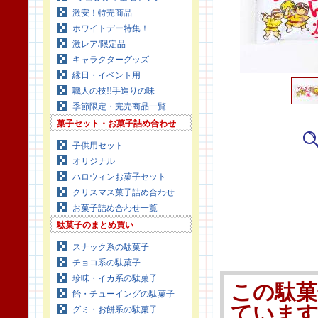
激安！特売商品
ホワイトデー特集！
激レア/限定品
キャラクターグッズ
縁日・イベント用
職人の技!!手造りの味
季節限定・完売商品一覧
菓子セット・お菓子詰め合わせ
子供用セット
オリジナル
ハロウィンお菓子セット
クリスマス菓子詰め合わせ
お菓子詰め合わせ一覧
駄菓子のまとめ買い
スナック系の駄菓子
チョコ系の駄菓子
珍味・イカ系の駄菓子
この駄菓
飴・チューイングの駄菓子
ていま
グミ・お餅系の駄菓子