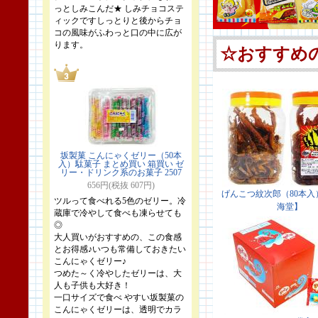
っとしみこんだ★ しみチョコステ
ィックですしっとりと後からチョ
コの風味がふわっと口の中に広が
ります。
坂製菓 こんにゃくゼリー（50本
入）駄菓子 まとめ買い 箱買い ゼ
リー・ドリンク系のお菓子 2507
656円(税抜 607円)
ツルって食べれる5色のゼリー。冷
蔵庫で冷やして食べも凍らせても
◎
大人買いがおすすめの、この食感
とお得感♪いつも常備しておきたい
こんにゃくゼリー♪
つめた～く冷やしたゼリーは、大
人も子供も大好き！
一口サイズで食べ やすい坂製菓の
こんにゃくゼリーは、透明でカラ