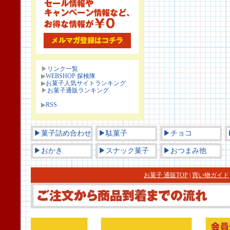
▶
リンク一覧
▶
WEBSHOP 探検隊
▶
お菓子人気サイトランキング
▶
お菓子通販ランキング
▶
RSS
▶菓子詰め合わせ
▶駄菓子
▶チョコ
▶おかき
▶スナック菓子
▶おつまみ他
お菓子 通販TOP
|
買い物ガイド