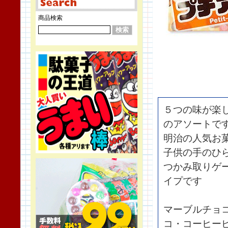
商品検索
５つの味が楽
のアソートで
明治の人気お
子供の手のひ
つかみ取りゲ
イプです
マーブルチョ
コ・コーヒー