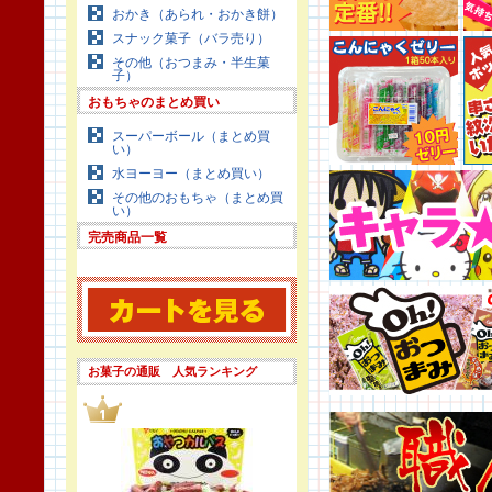
おかき（あられ・おかき餅）
スナック菓子（バラ売り）
その他（おつまみ・半生菓
子）
おもちゃのまとめ買い
スーパーボール（まとめ買
い）
水ヨーヨー（まとめ買い）
その他のおもちゃ（まとめ買
い）
完売商品一覧
お菓子の通販 人気ランキング