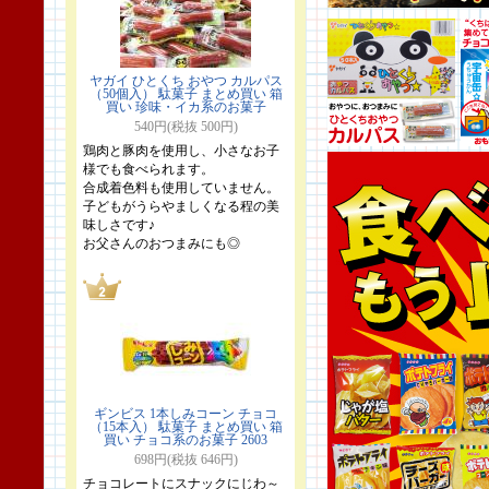
ヤガイ ひとくち おやつ カルパス
（50個入） 駄菓子 まとめ買い 箱
買い 珍味・イカ系のお菓子
540円(税抜 500円)
鶏肉と豚肉を使用し、小さなお子
様でも食べられます。
合成着色料も使用していません。
子どもがうらやましくなる程の美
味しさです♪
お父さんのおつまみにも◎
ギンビス 1本しみコーン チョコ
（15本入） 駄菓子 まとめ買い 箱
買い チョコ系のお菓子 2603
698円(税抜 646円)
チョコレートにスナックにじわ～