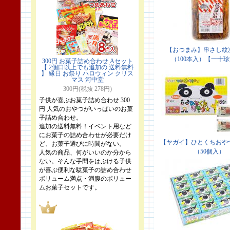
300円 お菓子詰め合わせ Aセット
【 2個口以上でも追加の 送料無料
】 縁日 お祭り ハロウィン クリス
マス 河中堂
300円(税抜 278円)
子供が喜ぶお菓子詰め合わせ 300
円 人気のおやつがいっぱいのお菓
子詰め合わせ。
追加の送料無料！イベント用など
にお菓子の詰め合わせが必要だけ
ど、お菓子選びに時間がない。
人気の商品、何がいいのか分から
ない。そんな手間をはぶける子供
が喜ぶ便利な駄菓子の詰め合わせ
ボリューム満点・満腹のボリュー
ムお菓子セットです。