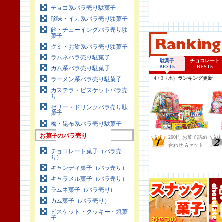
チョコ系バラ売り駄菓子
珍味・イカ系バラ売り駄菓子
飴・チューイングバラ売り駄
菓子
グミ・お餅系バラ売り駄菓子
ラムネバラ売り駄菓子
ガム系バラ売り駄菓子
ラーメン系バラ売り駄菓子
カステラ・ビスケットバラ売
り
ゼリー・ドリンクバラ売り駄
菓子
梅・昆布系バラ売り駄菓子
お菓子のバラ売り
チョコレート菓子（バラ売
り）
キャンディ菓子（バラ売り）
キャラメル菓子（バラ売り）
ラムネ菓子（バラ売り）
ガム菓子（バラ売り）
ビスケット・クッキー・焼菓
子