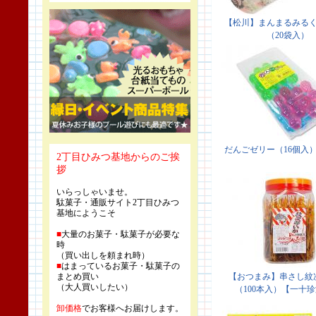
2丁目ひみつ基地からのご挨
拶
いらっしゃいませ。
駄菓子・通販サイト2丁目ひみつ
基地にようこそ
■
大量のお菓子・駄菓子が必要な
時
（買い出しを頼まれ時）
■
はまっているお菓子・駄菓子の
まとめ買い
（大人買いしたい）
卸価格
でお客様へお届けします。