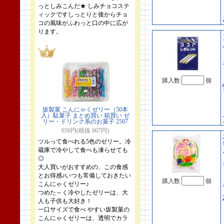
っとしみこんだ★ しみチョコステ
ィックですしっとりと後からチョ
コの風味がふわっと口の中に広が
ります。
購入数
個
坂製菓 こんにゃくゼリー（50本
入）駄菓子 まとめ買い 箱買い ゼ
リー・ドリンク系のお菓子 2507
656円(税抜 607円)
ツルって食べれる5色のゼリー。冷
蔵庫で冷やして食べも凍らせても
◎
大人買いがおすすめの、この食感
とお得感♪いつも常備しておきたい
購入数
個
こんにゃくゼリー♪
つめた～く冷やしたゼリーは、大
人も子供も大好き！
一口サイズで食べ やすい坂製菓の
こんにゃくゼリーは、透明でカラ