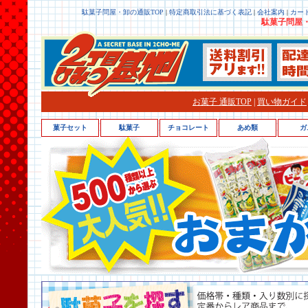
駄菓子問屋・卸の通販TOP
|
特定商取引法に基づく表記
|
会社案内
|
カー
駄菓子問屋・
お菓子 通販TOP
|
買い物ガイド