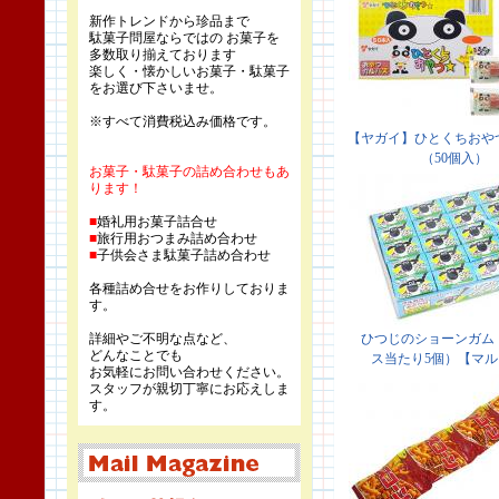
新作トレンドから珍品まで
駄菓子問屋ならではの お菓子を
多数取り揃えております
楽しく・懐かしいお菓子・駄菓子
をお選び下さいませ。
※すべて消費税込み価格です。
お菓子・駄菓子の詰め合わせもあ
ります！
■
婚礼用お菓子詰合せ
■
旅行用おつまみ詰め合わせ
■
子供会さま駄菓子詰め合わせ
各種詰め合せをお作りしておりま
す。
詳細やご不明な点など、
どんなことでも
お気軽にお問い合わせください。
スタッフが親切丁寧にお応えしま
す。