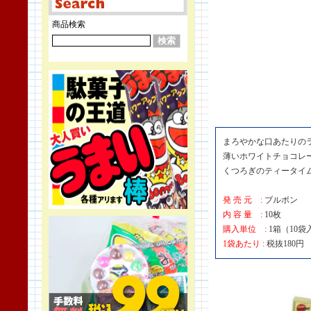
商品検索
まろやかな口あたりの
薄いホワイトチョコレ
くつろぎのティータイ
発 売 元 :
ブルボン
内 容 量 :
10枚
購入単位 :
1箱（10袋
1袋あたり :
税抜180円