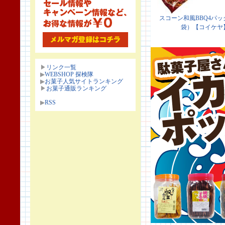
▶
リンク一覧
▶
WEBSHOP 探検隊
▶
お菓子人気サイトランキング
▶
お菓子通販ランキング
▶
RSS