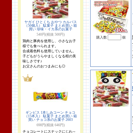
ヤガイ ひとくち おやつ カルパス
（50個入） 駄菓子 まとめ買い 箱
買い 珍味・イカ系のお菓子
540円(税抜 500円)
購入数
個
鶏肉と豚肉を使用し、小さなお子
様でも食べられます。
合成着色料も使用していません。
子どもがうらやましくなる程の美
味しさです♪
お父さんのおつまみにも◎
ギンビス 1本しみコーン チョコ
（15本入） 駄菓子 まとめ買い 箱
買い チョコ系のお菓子 2603
698円(税抜 646円)
チョコレートにスナックにじわ～