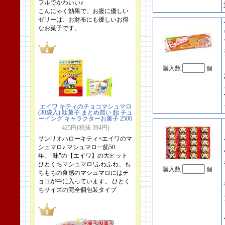
フルでかわいい♪
こんにゃく効果で、お腹に優しい
ゼリーは、お財布にも優しいお得
なお菓子です。
購入数
個
エイワ キティのチョコマシュマロ
(30袋入) 駄菓子 まとめ買い 飴 チュ
ーイング キャラクターお菓子 2506
425円(税抜 394円)
サンリオハローキティ×エイワのマ
シュマロ♪ マシュマロ一筋50
年、"味"の【エイワ】の大ヒット
ひとくちマシュマロ!ふわふわ、も
購入数
個
ちもちの食感のマシュマロにはチ
ョコが中に入っています。 ひとく
ちサイズの完全個包装タイプ