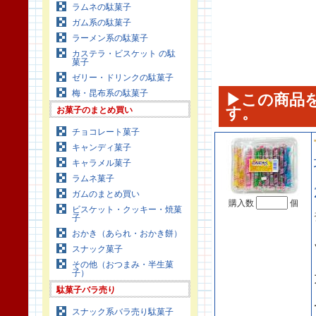
ラムネの駄菓子
ガム系の駄菓子
ラーメン系の駄菓子
カステラ・ビスケット の駄
菓子
ゼリー・ドリンクの駄菓子
梅・昆布系の駄菓子
▶この商品
す。
お菓子のまとめ買い
チョコレート菓子
キャンディ菓子
キャラメル菓子
ラムネ菓子
ガムのまとめ買い
購入数
個
ビスケット・クッキー・焼菓
子
おかき（あられ・おかき餅）
スナック菓子
その他（おつまみ・半生菓
子）
駄菓子バラ売り
スナック系バラ売り駄菓子