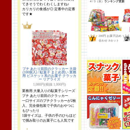
てきそうでわくわくしますね♪
カリカリの食感が◎ 定番中の定番
です★
プチ あたり前田のクラッカー 大袋
(100個入) / 駄菓子 まとめ買い 業務
用 ビスケット系のお菓子 クラッカ
ー リアライズ
1,080円(税抜 1,000円)
業務用 大量入りの駄菓子シリーズ
プチ あたり前田のクラッカー
一口サイズのプチクラッカーが2枚
入、完全個包装で子供のおやつに
もぴったり
1袋サイズは、子供の手のひらほど
で掴み取りのお菓子にも人気です