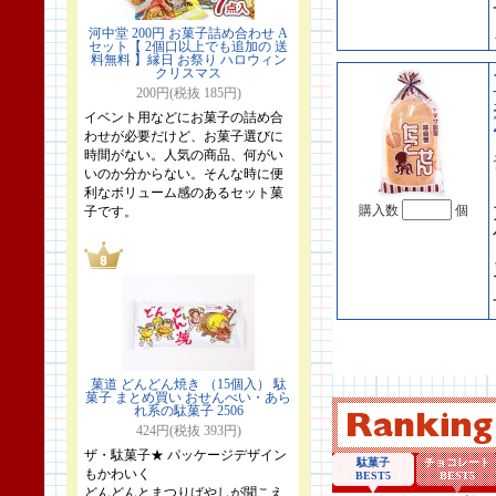
河中堂 200円 お菓子詰め合わせ A
セット【 2個口以上でも追加の 送
料無料 】縁日 お祭り ハロウィン
クリスマス
200円(税抜 185円)
イベント用などにお菓子の詰め合
わせが必要だけど、お菓子選びに
時間がない。人気の商品、何がい
いのか分からない。そんな時に便
利なボリューム感のあるセット菓
購入数
個
子です。
菓道 どんどん焼き （15個入） 駄
菓子 まとめ買い おせんべい・あら
れ系の駄菓子 2506
424円(税抜 393円)
ザ・駄菓子★ パッケージデザイン
もかわいく
どんどんとまつりばやしが聞こえ