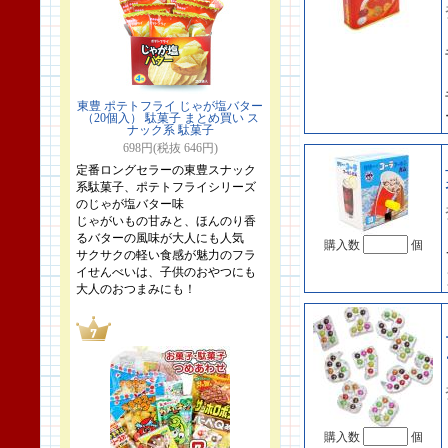
東豊 ポテトフライ じゃが塩バター
（20個入） 駄菓子 まとめ買い ス
ナック系 駄菓子
698円(税抜 646円)
定番ロングセラーの東豊スナック
系駄菓子、ポテトフライシリーズ
のじゃが塩バター味
じゃがいもの甘みと、ほんのり香
るバターの風味が大人にも人気
購入数
個
サクサクの軽い食感が魅力のフラ
イせんべいは、子供のおやつにも
大人のおつまみにも！
購入数
個