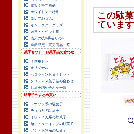
激安！特売商品
ホワイトデー特集！
この駄菓
激レア/限定品
ていま
キャラクターグッズ
縁日・イベント用
職人の技!!手造りの味
季節限定・完売商品一覧
菓子セット・お菓子詰め合わせ
子供用セット
オリジナル
ハロウィンお菓子セット
クリスマス菓子詰め合わせ
お菓子詰め合わせ一覧
駄菓子のまとめ買い
スナック系の駄菓子
チョコ系の駄菓子
珍味・イカ系の駄菓子
飴・チューイングの駄菓子
グミ・お餅系の駄菓子