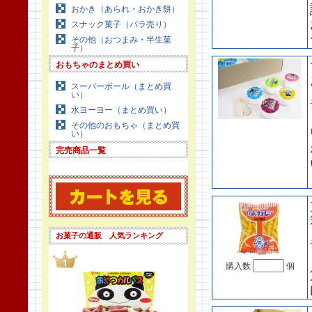
おかき（あられ・おかき餅）
スナック菓子（バラ売り）
その他（おつまみ・半生菓
子）
おもちゃのまとめ買い
スーパーボール（まとめ買
い）
水ヨーヨー（まとめ買い）
その他のおもちゃ（まとめ買
い）
完売商品一覧
お菓子の通販 人気ランキング
購入数
個