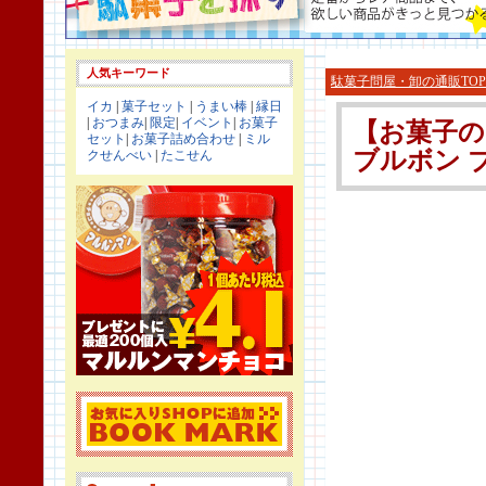
人気キーワード
駄菓子問屋・卸の通販TOP
イカ
|
菓子セット
|
うまい棒
|
縁日
|
おつまみ
|
限定
|
イベント
|
お菓子
【お菓子の
セット
|
お菓子詰め合わせ
|
ミル
ブルボン 
クせんべい
|
たこせん