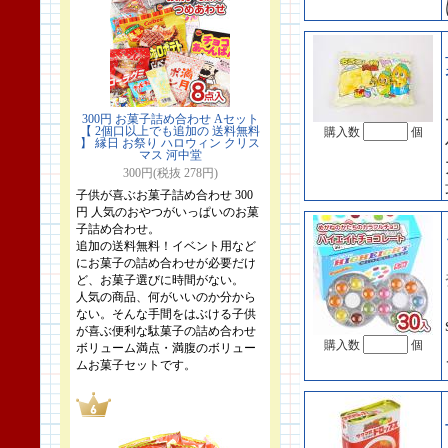
300円 お菓子詰め合わせ Aセット
【 2個口以上でも追加の 送料無料
購入数
個
】 縁日 お祭り ハロウィン クリス
マス 河中堂
300円(税抜 278円)
子供が喜ぶお菓子詰め合わせ 300
円 人気のおやつがいっぱいのお菓
子詰め合わせ。
追加の送料無料！イベント用など
にお菓子の詰め合わせが必要だけ
ど、お菓子選びに時間がない。
人気の商品、何がいいのか分から
ない。そんな手間をはぶける子供
が喜ぶ便利な駄菓子の詰め合わせ
購入数
個
ボリューム満点・満腹のボリュー
ムお菓子セットです。