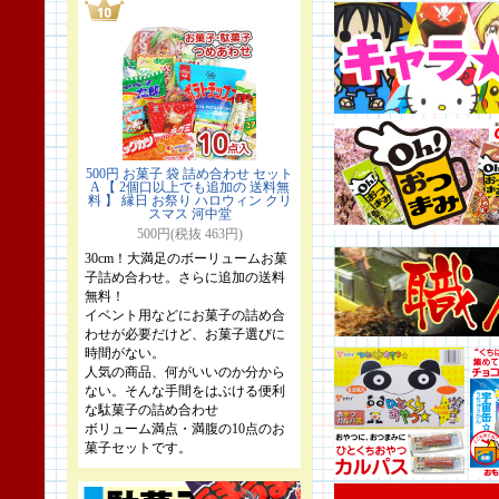
500円 お菓子 袋 詰め合わせ セット
A 【 2個口以上でも追加の 送料無
料 】 縁日 お祭り ハロウィン クリ
スマス 河中堂
500円(税抜 463円)
30cm！大満足のボーリュームお菓
子詰め合わせ。さらに追加の送料
無料！
イベント用などにお菓子の詰め合
わせが必要だけど、お菓子選びに
時間がない。
人気の商品、何がいいのか分から
ない。そんな手間をはぶける便利
な駄菓子の詰め合わせ
ボリューム満点・満腹の10点のお
菓子セットです。