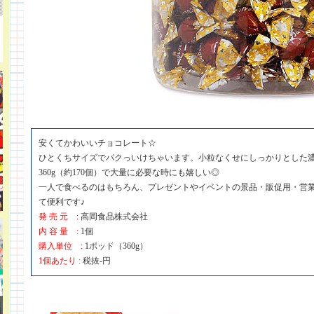
安くてかわいいチョコレート☆
ひとくちサイズでパクっいけちゃいます。小粒なくせにしっかりとした濃
360g（約170個）で大量に必要な時にも嬉しい◎
一人で食べるのはもちろん、プレゼントやイベントの景品・販促用・営
て便利です♪
発 売 元 :
高岡食品株式会社
内 容 量 :
1個
購入単位 :
1ポッド（360g）
1個あたり :
税抜-円