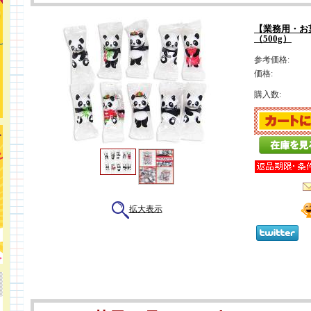
【業務用・お
（500g）
参考価格:
価格:
購入数:
拡大表示