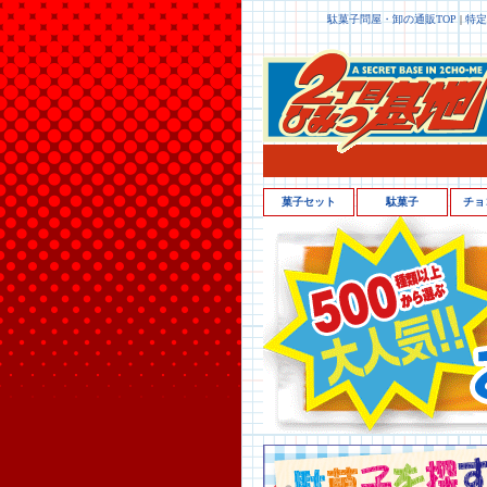
駄菓子問屋・卸の通販TOP
|
特定