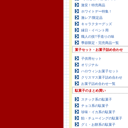
激安！特売商品
ホワイトデー特集！
激レア/限定品
キャラクターグッズ
縁日・イベント用
職人の技!!手造りの味
季節限定・完売商品一覧
菓子セット・お菓子詰め合わせ
子供用セット
オリジナル
ハロウィンお菓子セット
クリスマス菓子詰め合わせ
お菓子詰め合わせ一覧
駄菓子のまとめ買い
スナック系の駄菓子
チョコ系の駄菓子
珍味・イカ系の駄菓子
飴・チューイングの駄菓子
グミ・お餅系の駄菓子