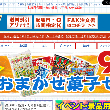
商取引法に基づく表記
|
会社案内
|
カートをみる
|
メルマガ
|
お問合せ
|
会員登録
|
ログイン
|
駄菓子問屋・卸の通販 - 2丁目ひみつ基地
お菓子 通販TOP
|
買い物ガイド
|
カートをみる
|
配送方法・送料
|
お支払い方法
|