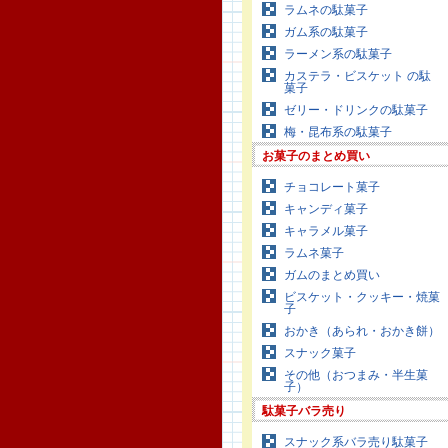
ラムネの駄菓子
ガム系の駄菓子
ラーメン系の駄菓子
カステラ・ビスケット の駄
菓子
ゼリー・ドリンクの駄菓子
梅・昆布系の駄菓子
お菓子のまとめ買い
チョコレート菓子
キャンディ菓子
キャラメル菓子
ラムネ菓子
ガムのまとめ買い
ビスケット・クッキー・焼菓
子
おかき（あられ・おかき餅）
スナック菓子
その他（おつまみ・半生菓
子）
駄菓子バラ売り
スナック系バラ売り駄菓子