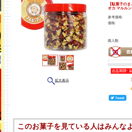
【駄菓子のま
オカ マルルン
参考価格:
価格:
購入数:
拡大表示
このお菓子を見ている人はみんな