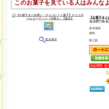
このお菓子を見ている人はみんな
【お菓子まと
ョコボール 
参考価格:
価格:
拡大表示
購入数: