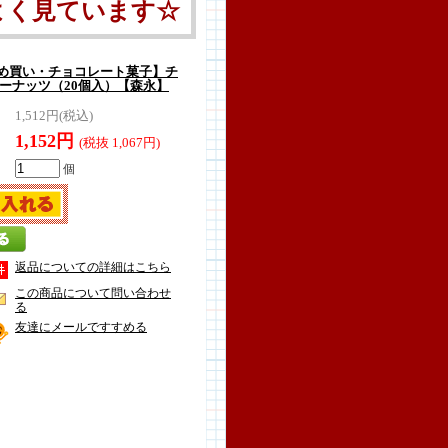
よく見ています☆
め買い・チョコレート菓子】チ
ピーナッツ（20個入）【森永】
1,512円(税込)
1,152円
(税抜 1,067円)
個
返品についての詳細はこちら
この商品について問い合わせ
る
友達にメールですすめる