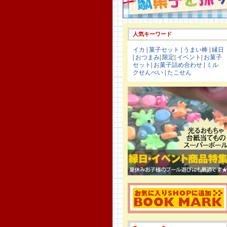
人気キーワード
イカ
|
菓子セット
|
うまい棒
|
縁日
|
おつまみ
|
限定
|
イベント
|
お菓子
セット
|
お菓子詰め合わせ
|
ミル
クせんべい
|
たこせん