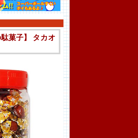
駄菓子】 タカオ