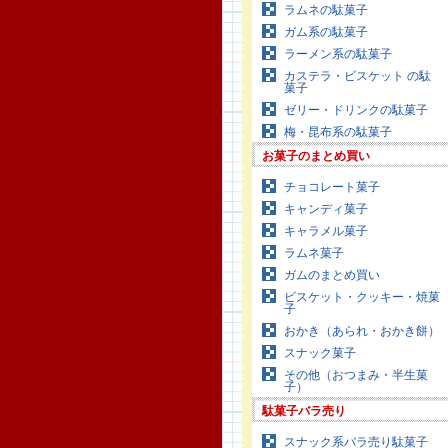
ラムネの駄菓子
ガム系の駄菓子
ラーメン系の駄菓子
カステラ・ビスケット の駄
菓子
ゼリー・ドリンクの駄菓子
梅・昆布系の駄菓子
お菓子のまとめ買い
チョコレート菓子
キャンディ菓子
キャラメル菓子
ラムネ菓子
ガムのまとめ買い
ビスケット・クッキー・焼菓
子
おかき（あられ・おかき餅）
スナック菓子
その他（おつまみ・半生菓
子）
駄菓子バラ売り
スナック系バラ売り駄菓子