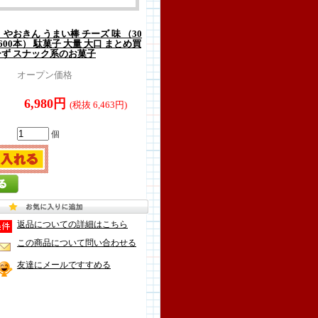
 やおきん うまい棒 チーズ 味 （30
= 600本） 駄菓子 大量 大口 まとめ買
ーず スナック系のお菓子
オープン価格
6,980円
(税抜 6,463円)
個
返品についての詳細はこちら
この商品について問い合わせる
友達にメールですすめる