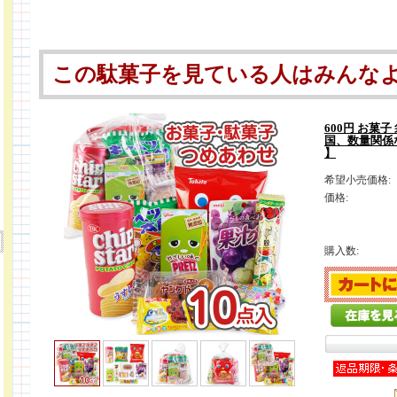
この駄菓子を見ている人はみんな
600円 お菓子
国、数量関係
】
希望小売価格:
価格:
購入数: