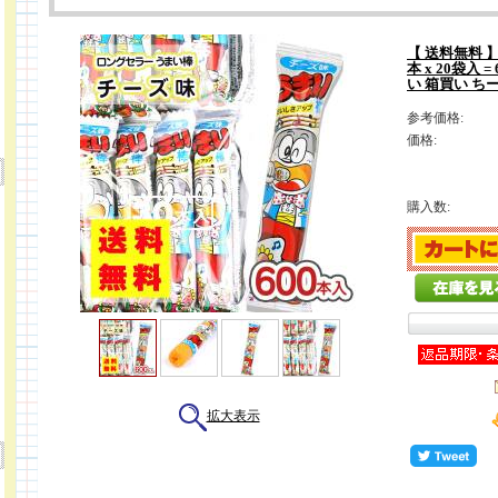
【 送料無料 】
本 x 20袋入 
い 箱買い ち
参考価格:
価格:
購入数:
拡大表示