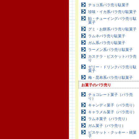
チョコ系バラ売り駄菓子
珍味・イカ系バラ売り駄菓子
飴・チューイングバラ売り駄
菓子
グミ・お餅系バラ売り駄菓子
ラムネバラ売り駄菓子
ガム系バラ売り駄菓子
ラーメン系バラ売り駄菓子
カステラ・ビスケットバラ売
り
ゼリー・ドリンクバラ売り駄
菓子
梅・昆布系バラ売り駄菓子
お菓子のバラ売り
チョコレート菓子（バラ売
り）
キャンディ菓子（バラ売り）
キャラメル菓子（バラ売り）
ラムネ菓子（バラ売り）
ガム菓子（バラ売り）
ビスケット・クッキー・焼菓
子