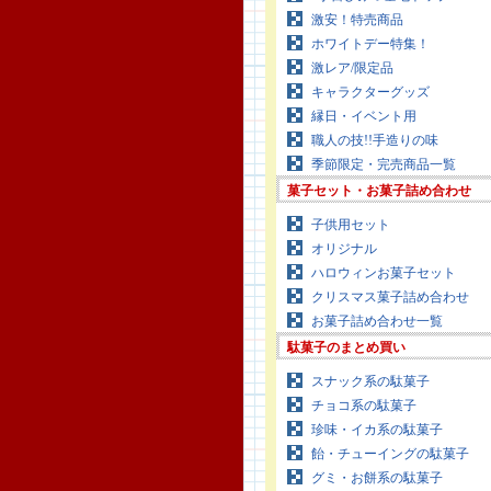
激安！特売商品
ホワイトデー特集！
激レア/限定品
キャラクターグッズ
縁日・イベント用
職人の技!!手造りの味
季節限定・完売商品一覧
菓子セット・お菓子詰め合わせ
子供用セット
オリジナル
ハロウィンお菓子セット
クリスマス菓子詰め合わせ
お菓子詰め合わせ一覧
駄菓子のまとめ買い
スナック系の駄菓子
チョコ系の駄菓子
珍味・イカ系の駄菓子
飴・チューイングの駄菓子
グミ・お餅系の駄菓子