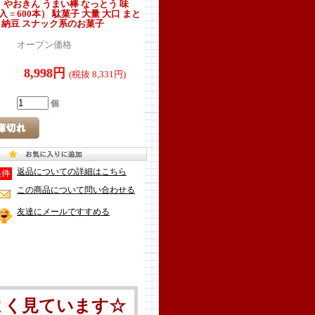
】 やおきん うまい棒 なっとう 味
袋入 = 600本） 駄菓子 大量 大口 まと
 納豆 スナック系のお菓子
オープン価格
8,998円
(税抜 8,331円)
個
返品についての詳細はこちら
この商品について問い合わせる
友達にメールですすめる
よく見ています☆