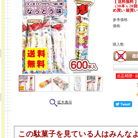
【 送料無料 
（30本 x 20
め買い 箱買い
参考価格:
価格:
購入数:
拡大表示
この駄菓子を見ている人はみんな