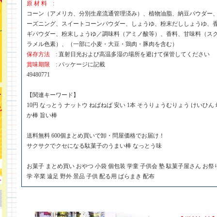
原 材 料 :
コーン（アメリカ、分別生産流通管理済み）、植物油脂、納豆パウダー
ーズニング、スイートコーンパウダー、しょうゆ、粉末だししょうゆ、
ギパウダー、粉末しょうゆ／調味料（アミノ酸等）、香料、甘味料（ス
ラメル色素）、（一部に小麦・大豆・鶏肉・豚肉を含む）
保存方法 :
直射日光および高温多湿の場所を避けて保管してください
賞味期限 :
パッケージに記載
49480771
【関連キーワード】
10円 なっとう ナットウ ねばねば 安い 1本 そうりょうむりょう けいひん
か棒 旨い棒
送料無料 600個まとめ買いで卸・問屋価格でお届け！
サクサクでクセになる駄菓子のうまい棒 なっとう味
お菓子 まとめ買い おやつ 小袋 個包装 学童 子供会 塾 駄菓子屋さん お祭
学 卒業 遠足 野外 景品 子供 配る用 ばらまき 配布