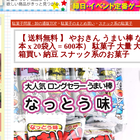
駄菓子問屋・卸の通販TOP
>
駄菓子のまとめ買い
>
スナック系の駄菓子
【 送料無料 】 やおきん うまい棒 な
本 x 20袋入 = 600本） 駄菓子 大
箱買い 納豆 スナック系のお菓子