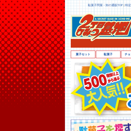
駄菓子問屋・卸の通販TOP
|
特定