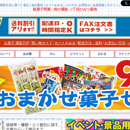
商取引法に基づく表記
|
会社案内
|
カートをみる
|
メルマガ
|
お問合せ
|
会員登録
|
ログイン
|
駄菓子問屋・卸の通販 - 2丁目ひみつ基地
お菓子 通販TOP
|
買い物ガイド
|
カートをみる
|
配送方法・送料
|
お支払い方法
|