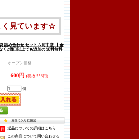
よく見ています☆
 袋 詰め合わせ セット A 河中堂 【 全
なく2個口以上でも追加の 送料無料
オープン価格
600円
(税抜 556円)
個
返品についての詳細はこちら
この商品について問い合わせる