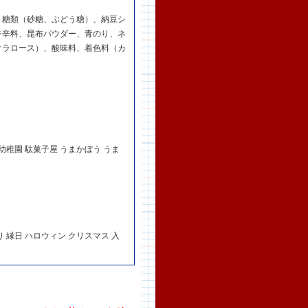
、糖類（砂糖、ぶどう糖）、納豆シ
香辛料、昆布パウダー、青のり、ネ
クラロース）、酸味料、着色料（カ
 幼稚園 駄菓子屋 うまかぼう うま
り 縁日 ハロウィン クリスマス 入