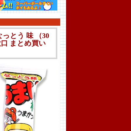
っとう 味 （30
量 大口 まとめ買い