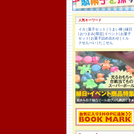
人気キーワード
イカ
|
菓子セット
|
うまい棒
|
縁日
|
おつまみ
|
限定
|
イベント
|
お菓子
セット
|
お菓子詰め合わせ
|
ミル
クせんべい
|
たこせん