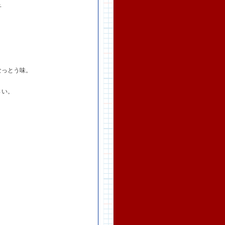
子
なっとう味。
さい。