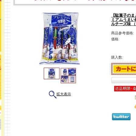
【駄菓子のま
ミアムうまい
ルチーズ味 （
商品参考価格:
価格:
購入数:
拡大表示