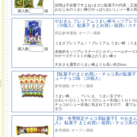
説明は不必要ですよね♪まさに駄菓子の代表・王
おなじみのうまい棒◎やっぱりおいしい♪一番人
購入数
個
やおきん プレミアムうまい棒モッツアレ
（10個入） 駄菓子 まとめ買い 箱買い スナ
商品参考価格: オープン価格
うまさプレミアム！！プレミアム うまい棒 （うまい
購入数
個
本格的モッツアレラチーズとカマンベールチーズ
Wチーズテイストの極上のうまい棒☆
大きさも通常のうまい棒よりも長い約20cm♪
【駄菓子のまとめ買い・チョコ系の駄菓子】 
ューチョコ味 （20個入）
参考価格: オープン価格
うまい棒。。。？いいえ、うまい玉です♪
かわいいひとくちサイズのシュー生地にトロトロの
チョコがシュー生地に包まれてますので、 夏で
す◎
【秋・冬季限定チョコ系駄菓子】 やおきん 
入） 駄菓子 まとめ買い 箱買い チョコ系
参考価格: オープン価格