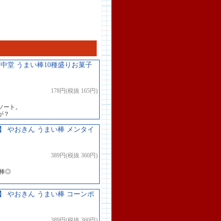
中堂 うまい棒10種盛りお菓子
178円(税抜 165円)
ソート。
が？
 やおきん うまい棒 メンタイ
389円(税抜 360円)
棒◎
 やおきん うまい棒 コーンポ
389円(税抜 360円)