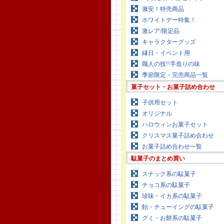
激安！特売商品
ホワイトデー特集！
激レア/限定品
キャラクターグッズ
縁日・イベント用
職人の技!!手造りの味
季節限定・完売商品一覧
菓子セット・お菓子詰め合わせ
子供用セット
オリジナル
ハロウィンお菓子セット
クリスマス菓子詰め合わせ
お菓子詰め合わせ一覧
駄菓子のまとめ買い
スナック系の駄菓子
チョコ系の駄菓子
珍味・イカ系の駄菓子
飴・チューイングの駄菓子
グミ・お餅系の駄菓子