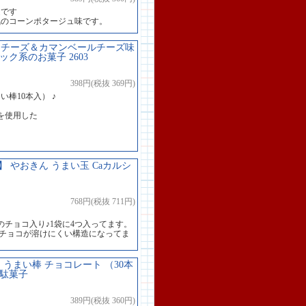
道です
気のコーンポタージュ味です。
ラチーズ＆カマンベールチーズ味
ック系のお菓子 2603
398円(税抜 369円)
棒10本入） ♪
を使用した
やおきん うまい玉 Caカルシ
768円(税抜 711円)
チョコ入り♪1袋に4つ入ってます。
もチョコが溶けにくい構造になってま
うまい棒 チョコレート （30本
の駄菓子
389円(税抜 360円)