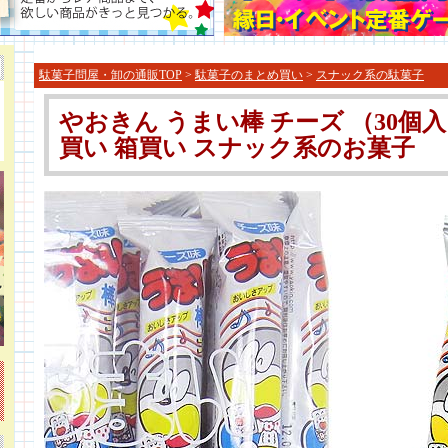
駄菓子問屋・卸の通販TOP
>
駄菓子のまとめ買い
>
スナック系の駄菓子
やおきん うまい棒 チーズ （30個
買い 箱買い スナック系のお菓子