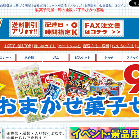
商取引法に基づく表記
|
会社案内
|
カートをみる
|
メルマガ
|
お問合せ
|
会員登録
|
ログイン
|
駄菓子問屋・卸の通販 - 2丁目ひみつ基地
お菓子 通販TOP
|
買い物ガイド
|
カートをみる
|
配送方法・送料
|
お支払い方法
|