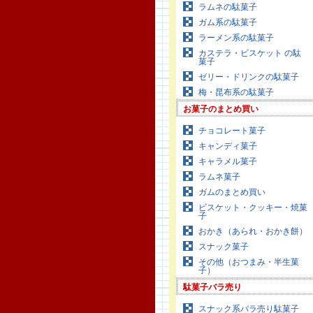
ラムネの駄菓子
ガム系の駄菓子
ラーメン系の駄菓子
カステラ・ビスケット の駄
菓子
ゼリー・ドリンクの駄菓子
梅・昆布系の駄菓子
お菓子のまとめ買い
チョコレート菓子
キャンディ菓子
キャラメル菓子
ラムネ菓子
ガムのまとめ買い
ビスケット・クッキー・焼菓
子
おかき（あられ・おかき餅）
スナック菓子
その他（おつまみ・半生菓
子）
駄菓子バラ売り
スナック系バラ売り駄菓子