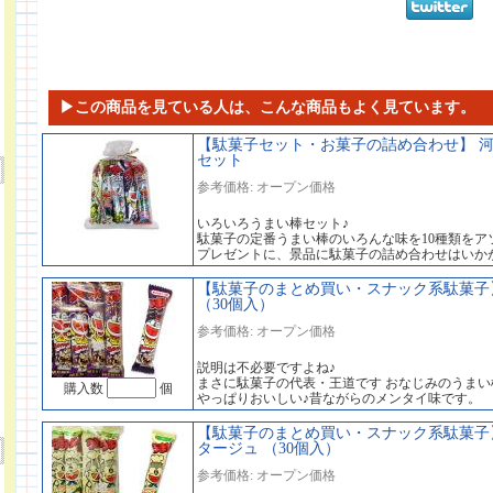
▶この商品を見ている人は、こんな商品もよく見ています。
【駄菓子セット・お菓子の詰め合わせ】 河
セット
参考価格: オープン価格
いろいろうまい棒セット♪
駄菓子の定番うまい棒のいろんな味を10種類をア
プレゼントに、景品に駄菓子の詰め合わせはいか
【駄菓子のまとめ買い・スナック系駄菓子】
（30個入）
参考価格: オープン価格
説明は不必要ですよね♪
まさに駄菓子の代表・王道です おなじみのうまい
購入数
個
やっぱりおいしい♪昔ながらのメンタイ味です。
【駄菓子のまとめ買い・スナック系駄菓子】
タージュ （30個入）
参考価格: オープン価格