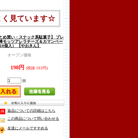
よく見ています☆
とめ買い・スナック系駄菓子】 プレ
棒モッツアレラチーズ＆カマンベー
10個入） 【やおきん】
オープン価格
198円
(税抜 183円)
個
返品についての詳細はこちら
この商品について問い合わせる
友達にメールですすめる