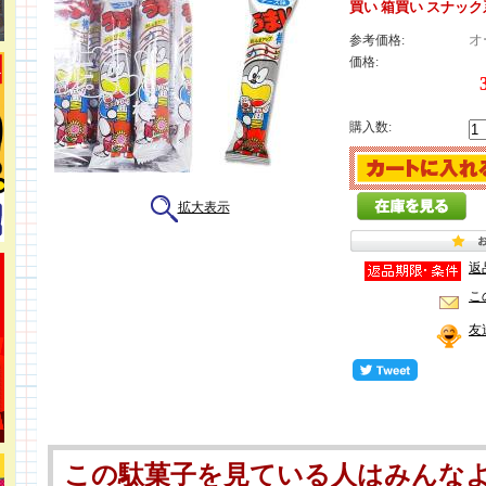
買い 箱買い スナッ
オ
参考価格:
価格:
購入数:
拡大表示
返
こ
友
この駄菓子を見ている人はみんな