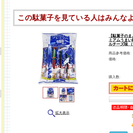
この駄菓子を見ている人はみんな
【駄菓子のま
ミアムうまい
ルチーズ味 （
商品参考価格:
価格:
購入数:
拡大表示