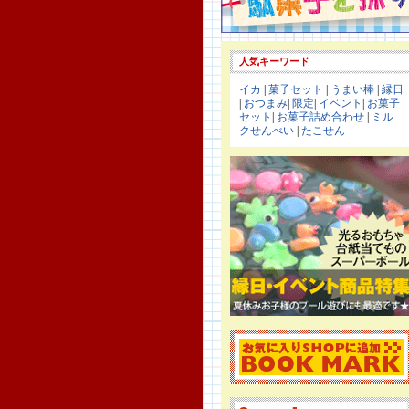
人気キーワード
イカ
|
菓子セット
|
うまい棒
|
縁日
|
おつまみ
|
限定
|
イベント
|
お菓子
セット
|
お菓子詰め合わせ
|
ミル
クせんべい
|
たこせん