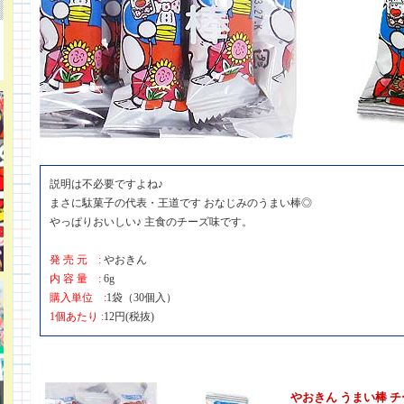
説明は不必要ですよね♪
まさに駄菓子の代表・王道です おなじみのうまい棒◎
やっぱりおいしい♪ 主食のチーズ味です。
発 売 元 :
やおきん
内 容 量 :
6g
購入単位 :
1袋（30個入）
1個あたり :
12円(税抜)
やおきん うまい棒 チ