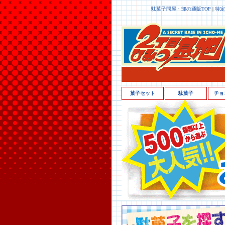
駄菓子問屋・卸の通販TOP
|
特定