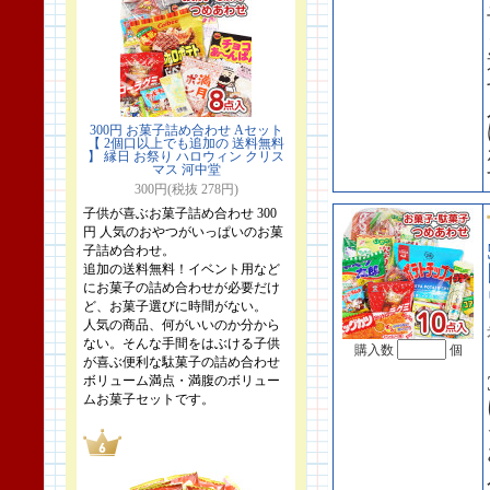
300円 お菓子詰め合わせ Aセット
【 2個口以上でも追加の 送料無料
】 縁日 お祭り ハロウィン クリス
マス 河中堂
300円(税抜 278円)
子供が喜ぶお菓子詰め合わせ 300
円 人気のおやつがいっぱいのお菓
子詰め合わせ。
追加の送料無料！イベント用など
にお菓子の詰め合わせが必要だけ
ど、お菓子選びに時間がない。
人気の商品、何がいいのか分から
ない。そんな手間をはぶける子供
購入数
個
が喜ぶ便利な駄菓子の詰め合わせ
ボリューム満点・満腹のボリュー
ムお菓子セットです。