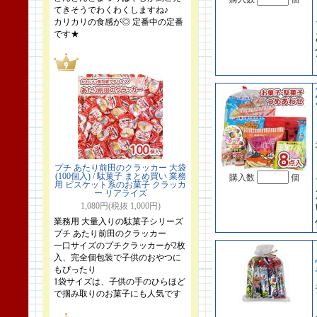
てきそうでわくわくしますね♪
カリカリの食感が◎ 定番中の定番
です★
プチ あたり前田のクラッカー 大袋
(100個入) / 駄菓子 まとめ買い 業務
購入数
個
用 ビスケット系のお菓子 クラッカ
ー リアライズ
1,080円(税抜 1,000円)
業務用 大量入りの駄菓子シリーズ
プチ あたり前田のクラッカー
一口サイズのプチクラッカーが2枚
入、完全個包装で子供のおやつに
もぴったり
1袋サイズは、子供の手のひらほど
で掴み取りのお菓子にも人気です