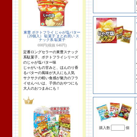
東豊 ポテトフライ じゃが塩バター
（20個入） 駄菓子 まとめ買い ス
ナック系 駄菓子
698円(税抜 646円)
定番ロングセラーの東豊スナック
系駄菓子、ポテトフライシリーズ
のじゃが塩バター味
じゃがいもの甘みと、ほんのり香
るバターの風味が大人にも人気
サクサクの軽い食感が魅力のフラ
イせんべいは、子供のおやつにも
大人のおつまみにも！
購入数
個