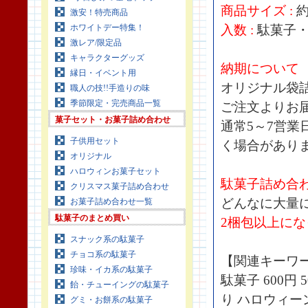
商品サイズ :
約
激安！特売商品
ホワイトデー特集！
入数 :
駄菓子・
激レア/限定品
キャラクターグッズ
納期について
縁日・イベント用
オリジナル袋
職人の技!!手造りの味
季節限定・完売商品一覧
ご注文よりお
菓子セット・お菓子詰め合わせ
通常5～7営
子供用セット
く場合があり
オリジナル
ハロウィンお菓子セット
駄菓子詰め合
クリスマス菓子詰め合わせ
どんなに大量
お菓子詰め合わせ一覧
駄菓子のまとめ買い
2梱包以上に
スナック系の駄菓子
チョコ系の駄菓子
【関連キーワ
珍味・イカ系の駄菓子
駄菓子 600円
飴・チューイングの駄菓子
り ハロウィー
グミ・お餅系の駄菓子