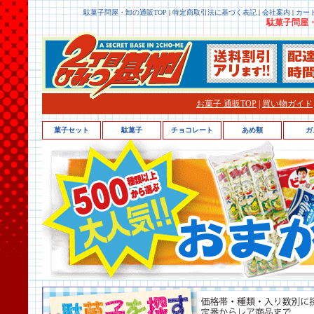
駄菓子問屋・卸の通販TOP
|
特定商取引法に基づく表記
|
会社案内
|
カー
駄菓子問屋・
お菓子 通販TOP
|
買い物ガイド