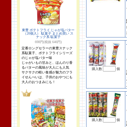
東豊 ポテトフライ じゃが塩バター
（20個入） 駄菓子 まとめ買い ス
ナック系 駄菓子
698円(税抜 646円)
定番ロングセラーの東豊スナック
系駄菓子、ポテトフライシリーズ
のじゃが塩バター味
じゃがいもの甘みと、ほんのり香
るバターの風味が大人にも人気
購入数
個
サクサクの軽い食感が魅力のフラ
イせんべいは、子供のおやつにも
大人のおつまみにも！
購入数
個