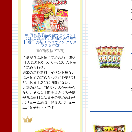
300円 お菓子詰め合わせ Aセット
【 2個口以上でも追加の 送料無料
】 縁日 お祭り ハロウィン クリス
マス 河中堂
300円(税抜 278円)
子供が喜ぶお菓子詰め合わせ 300
円 人気のおやつがいっぱいのお菓
子詰め合わせ。
追加の送料無料！イベント用など
にお菓子の詰め合わせが必要だけ
ど、お菓子選びに時間がない。
人気の商品、何がいいのか分から
ない。そんな手間をはぶける子供
が喜ぶ便利な駄菓子の詰め合わせ
ボリューム満点・満腹のボリュー
ムお菓子セットです。