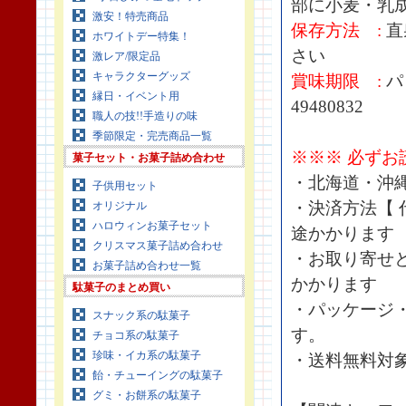
部に小麦・乳
激安！特売商品
保存方法 :
直
ホワイトデー特集！
さい
激レア/限定品
キャラクターグッズ
賞味期限 :
パ
縁日・イベント用
49480832
職人の技!!手造りの味
季節限定・完売商品一覧
※※※ 必ずお
菓子セット・お菓子詰め合わせ
・北海道・沖
子供用セット
・決済方法【 
オリジナル
ハロウィンお菓子セット
途かかります
クリスマス菓子詰め合わせ
・お取り寄せ
お菓子詰め合わせ一覧
かかります
駄菓子のまとめ買い
・パッケージ
スナック系の駄菓子
す。
チョコ系の駄菓子
珍味・イカ系の駄菓子
・送料無料対
飴・チューイングの駄菓子
グミ・お餅系の駄菓子