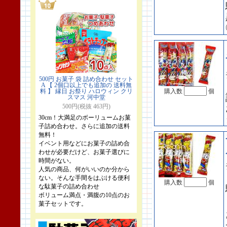
500円 お菓子 袋 詰め合わせ セット
A 【 2個口以上でも追加の 送料無
料 】 縁日 お祭り ハロウィン クリ
購入数
個
スマス 河中堂
500円(税抜 463円)
30cm！大満足のボーリュームお菓
子詰め合わせ。さらに追加の送料
無料！
イベント用などにお菓子の詰め合
わせが必要だけど、お菓子選びに
時間がない。
人気の商品、何がいいのか分から
ない。そんな手間をはぶける便利
購入数
個
な駄菓子の詰め合わせ
ボリューム満点・満腹の10点のお
菓子セットです。