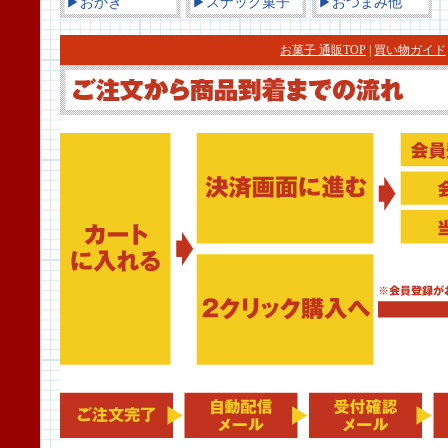
▶おかき
▶スナック菓子
▶おつまみ他
お菓子 通販TOP
|
買い物ガイド