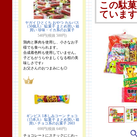
この駄菓
ていま
ヤガイ ひとくち おやつ カルパス
（50個入） 駄菓子 まとめ買い 箱
買い 珍味・イカ系のお菓子
540円(税抜 500円)
鶏肉と豚肉を使用し、小さなお子
様でも食べられます。
合成着色料も使用していません。
子どもがうらやましくなる程の美
味しさです♪
お父さんのおつまみにも◎
ギンビス 1本しみコーン チョコ
（15本入） 駄菓子 まとめ買い 箱
買い チョコ系のお菓子 2603
698円(税抜 646円)
チョコレートにスナックにじわ～