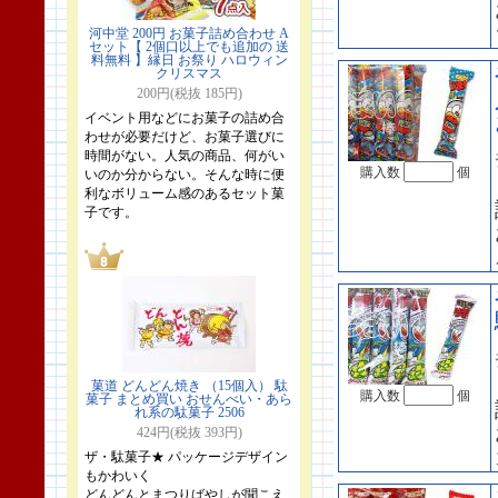
河中堂 200円 お菓子詰め合わせ A
セット【 2個口以上でも追加の 送
料無料 】縁日 お祭り ハロウィン
クリスマス
200円(税抜 185円)
イベント用などにお菓子の詰め合
わせが必要だけど、お菓子選びに
時間がない。人気の商品、何がい
購入数
個
いのか分からない。そんな時に便
利なボリューム感のあるセット菓
子です。
菓道 どんどん焼き （15個入） 駄
購入数
個
菓子 まとめ買い おせんべい・あら
れ系の駄菓子 2506
424円(税抜 393円)
ザ・駄菓子★ パッケージデザイン
もかわいく
どんどんとまつりばやしが聞こえ