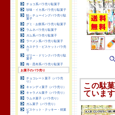
チョコ系バラ売り駄菓子
珍味・イカ系バラ売り駄菓子
飴・チューイングバラ売り駄
菓子
グミ・お餅系バラ売り駄菓子
ラムネバラ売り駄菓子
ガム系バラ売り駄菓子
ラーメン系バラ売り駄菓子
カステラ・ビスケットバラ売
り
ゼリー・ドリンクバラ売り駄
菓子
梅・昆布系バラ売り駄菓子
お菓子のバラ売り
チョコレート菓子（バラ売
り）
この駄菓
キャンディ菓子（バラ売り）
ていま
キャラメル菓子（バラ売り）
ラムネ菓子（バラ売り）
ガム菓子（バラ売り）
ビスケット・クッキー・焼菓
子