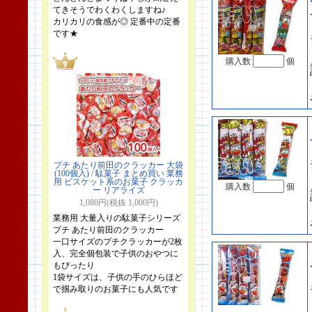
てきそうでわくわくしますね♪
カリカリの食感が◎ 定番中の定番
です★
購入数
個
プチ あたり前田のクラッカー 大袋
(100個入) / 駄菓子 まとめ買い 業務
用 ビスケット系のお菓子 クラッカ
購入数
個
ー リアライズ
1,080円(税抜 1,000円)
業務用 大量入りの駄菓子シリーズ
プチ あたり前田のクラッカー
一口サイズのプチクラッカーが2枚
入、完全個包装で子供のおやつに
もぴったり
1袋サイズは、子供の手のひらほど
で掴み取りのお菓子にも人気です