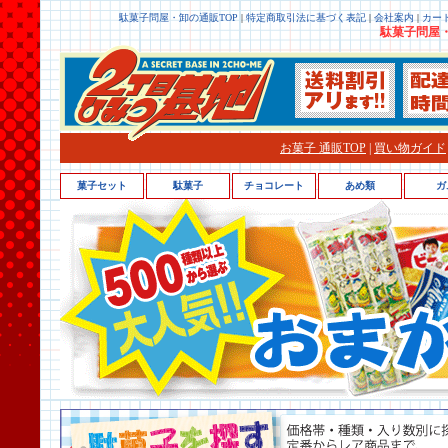
駄菓子問屋・卸の通販TOP
|
特定商取引法に基づく表記
|
会社案内
|
カー
駄菓子問屋・
お菓子 通販TOP
|
買い物ガイド