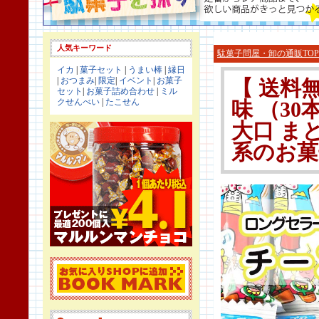
人気キーワード
駄菓子問屋・卸の通販TOP
イカ
|
菓子セット
|
うまい棒
|
縁日
|
おつまみ
|
限定
|
イベント
|
お菓子
【 送料
セット
|
お菓子詰め合わせ
|
ミル
クせんべい
|
たこせん
味 （30本
大口 ま
系のお菓