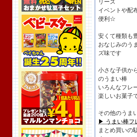
リーズ
イベントや配
便利☆
安くて種類も
おなじみのう
ズ味です
小さな子供か
のうまい棒
いろんなフレ
楽しいお菓子
その他のうま
▶︎ うまい棒フ
まとめ買いの