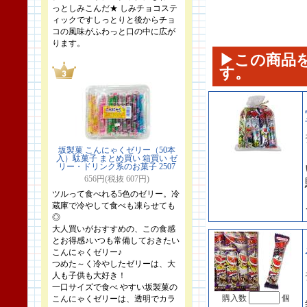
っとしみこんだ★ しみチョコステ
ィックですしっとりと後からチョ
コの風味がふわっと口の中に広が
ります。
▶この商品
す。
坂製菓 こんにゃくゼリー（50本
入）駄菓子 まとめ買い 箱買い ゼ
リー・ドリンク系のお菓子 2507
656円(税抜 607円)
ツルって食べれる5色のゼリー。冷
蔵庫で冷やして食べも凍らせても
◎
大人買いがおすすめの、この食感
とお得感♪いつも常備しておきたい
こんにゃくゼリー♪
つめた～く冷やしたゼリーは、大
人も子供も大好き！
一口サイズで食べ やすい坂製菓の
購入数
個
こんにゃくゼリーは、透明でカラ