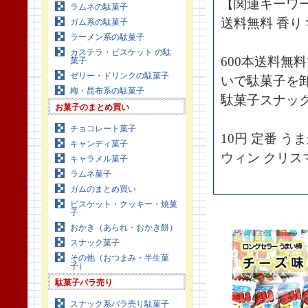
【関連キーワ
ラムネの駄菓子
送料無料 香り
ガム系の駄菓子
ラーメン系の駄菓子
カステラ・ビスケット の駄
600本送料無
菓子
ゼリー・ドリンクの駄菓子
いで駄菓子を
梅・昆布系の駄菓子
駄菓子スナック
お菓子のまとめ買い
チョコレート菓子
10円 定番 う
キャンディ菓子
ウィン クリス
キャラメル菓子
ラムネ菓子
ガムのまとめ買い
ビスケット・クッキー・焼菓
子
おかき（あられ・おかき餅）
スナック菓子
その他（おつまみ・半生菓
子）
駄菓子バラ売り
スナック系バラ売り駄菓子