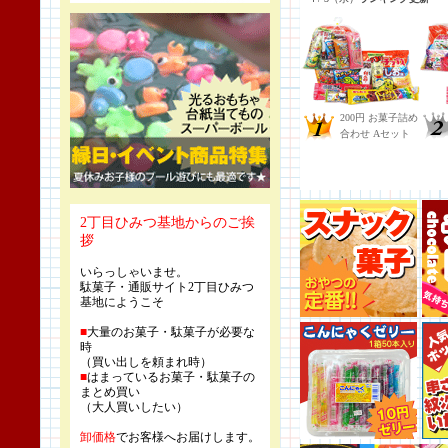
2丁目ひみつ基地からのご挨
拶
いらっしゃいませ。
駄菓子・通販サイト2丁目ひみつ
基地にようこそ
■
大量のお菓子・駄菓子が必要な
時
（買い出しを頼まれ時）
■
はまっているお菓子・駄菓子の
まとめ買い
（大人買いしたい）
卸価格
でお客様へお届けします。