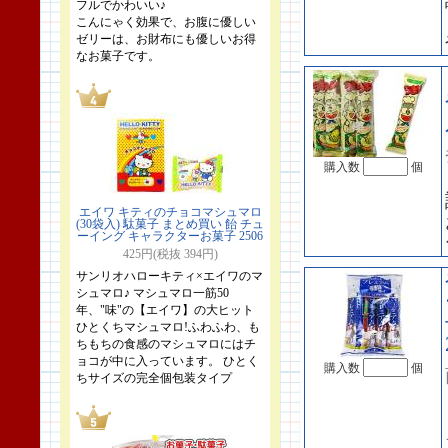
フルでかわいい♪
こんにゃく効果で、お腹に優しい
ゼリーは、お財布にも優しいお得
なお菓子です。
購入数
個
エイワ キティのチョコマシュマロ
(30袋入) 駄菓子 まとめ買い 飴 チュ
ーイング キャラクターお菓子 2506
425円(税抜 394円)
サンリオハローキティ×エイワのマ
シュマロ♪ マシュマロ一筋50
年、"味"の【エイワ】の大ヒット
ひとくちマシュマロ!ふわふわ、も
ちもちの食感のマシュマロにはチ
ョコが中に入っています。 ひとく
購入数
個
ちサイズの完全個包装タイプ