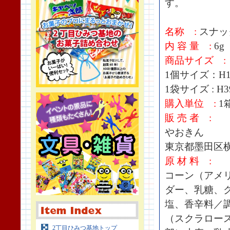
す。
名称 :
スナッ
内 容 量 :
6g
商品サイズ :
1個サイズ：H17
1袋サイズ : H3
購入単位 :
1箱
販 売 者 :
やおきん
東京都墨田区横川
原 材 料 :
コーン（アメ
ダー、乳糖、
塩、香辛料／
（スクラロー
2丁目ひみつ基地トップ