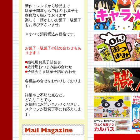
新作トレンドから珍品まで
駄菓子問屋ならではの お菓子を
多数取り揃えております
楽しく・懐かしいお菓子・駄菓子
をお選び下さいませ。
※すべて消費税込み価格です。
お菓子・駄菓子の詰め合わせもあ
ります！
■
婚礼用お菓子詰合せ
■
旅行用おつまみ詰め合わせ
■
子供会さま駄菓子詰め合わせ
各種詰め合せをお作りしておりま
す。
詳細やご不明な点など、
どんなことでも
お気軽にお問い合わせください。
スタッフが親切丁寧にお応えしま
す。