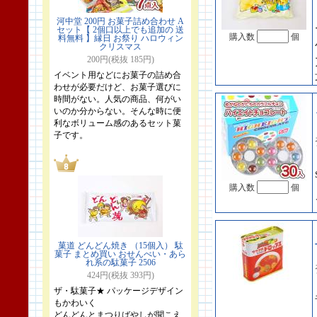
河中堂 200円 お菓子詰め合わせ A
セット【 2個口以上でも追加の 送
購入数
個
料無料 】縁日 お祭り ハロウィン
クリスマス
200円(税抜 185円)
イベント用などにお菓子の詰め合
わせが必要だけど、お菓子選びに
時間がない。人気の商品、何がい
いのか分からない。そんな時に便
利なボリューム感のあるセット菓
子です。
購入数
個
菓道 どんどん焼き （15個入） 駄
菓子 まとめ買い おせんべい・あら
れ系の駄菓子 2506
424円(税抜 393円)
ザ・駄菓子★ パッケージデザイン
もかわいく
どんどんとまつりばやしが聞こえ