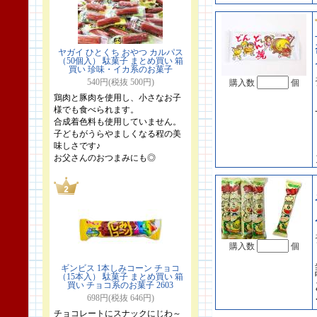
ヤガイ ひとくち おやつ カルパス
（50個入） 駄菓子 まとめ買い 箱
買い 珍味・イカ系のお菓子
540円(税抜 500円)
購入数
個
鶏肉と豚肉を使用し、小さなお子
様でも食べられます。
合成着色料も使用していません。
子どもがうらやましくなる程の美
味しさです♪
お父さんのおつまみにも◎
購入数
個
ギンビス 1本しみコーン チョコ
（15本入） 駄菓子 まとめ買い 箱
買い チョコ系のお菓子 2603
698円(税抜 646円)
チョコレートにスナックにじわ～