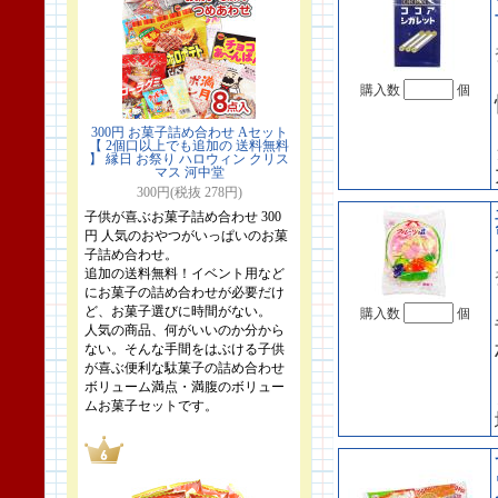
購入数
個
300円 お菓子詰め合わせ Aセット
【 2個口以上でも追加の 送料無料
】 縁日 お祭り ハロウィン クリス
マス 河中堂
300円(税抜 278円)
子供が喜ぶお菓子詰め合わせ 300
円 人気のおやつがいっぱいのお菓
子詰め合わせ。
追加の送料無料！イベント用など
にお菓子の詰め合わせが必要だけ
ど、お菓子選びに時間がない。
購入数
個
人気の商品、何がいいのか分から
ない。そんな手間をはぶける子供
が喜ぶ便利な駄菓子の詰め合わせ
ボリューム満点・満腹のボリュー
ムお菓子セットです。