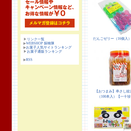
▶
リンク一覧
▶
WEBSHOP 探検隊
▶
お菓子人気サイトランキング
▶
お菓子通販ランキング
▶
RSS