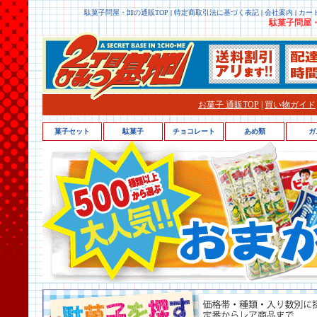
駄菓子問屋・卸の通販TOP
|
特定商取引法に基づく表記
|
会社案内
|
カー
駄菓子問屋・
お菓子 通販TOP
|
買い物ガイド