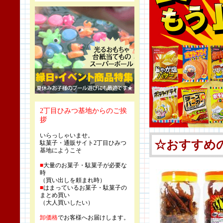
2丁目ひみつ基地からのご挨
拶
いらっしゃいませ。
駄菓子・通販サイト2丁目ひみつ
基地にようこそ
■
大量のお菓子・駄菓子が必要な
時
（買い出しを頼まれ時）
■
はまっているお菓子・駄菓子の
まとめ買い
（大人買いしたい）
卸価格
でお客様へお届けします。