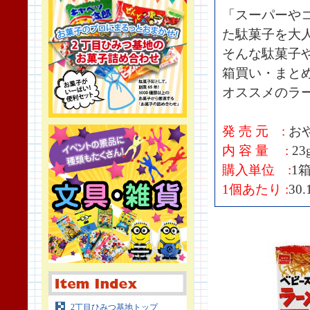
「スーパーや
た駄菓子を大
そんな駄菓子
箱買い・まと
オススメのラ
発 売 元 :
お
内 容 量 :
23
購入単位 :
1
1個あたり :
30
2丁目ひみつ基地トップ