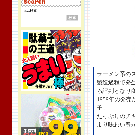
商品検索
ラーメン系の
製造過程で発
ろ評判となり
1959年の発
子。
たっぷりのチ
より味わい豊