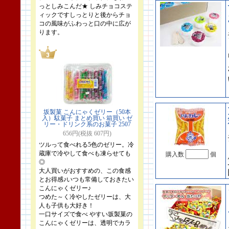
っとしみこんだ★ しみチョコステ
ィックですしっとりと後からチョ
コの風味がふわっと口の中に広が
ります。
坂製菓 こんにゃくゼリー（50本
入）駄菓子 まとめ買い 箱買い ゼ
リー・ドリンク系のお菓子 2507
656円(税抜 607円)
ツルって食べれる5色のゼリー。冷
蔵庫で冷やして食べも凍らせても
購入数
個
◎
大人買いがおすすめの、この食感
とお得感♪いつも常備しておきたい
こんにゃくゼリー♪
つめた～く冷やしたゼリーは、大
人も子供も大好き！
一口サイズで食べ やすい坂製菓の
こんにゃくゼリーは、透明でカラ