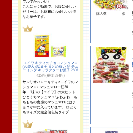
フルでかわいい♪
こんにゃく効果で、お腹に優しい
ゼリーは、お財布にも優しいお得
購入数
個
なお菓子です。
エイワ キティのチョコマシュマロ
(30袋入) 駄菓子 まとめ買い 飴 チュ
ーイング キャラクターお菓子 2506
425円(税抜 394円)
サンリオハローキティ×エイワのマ
シュマロ♪ マシュマロ一筋50
年、"味"の【エイワ】の大ヒット
ひとくちマシュマロ!ふわふわ、も
ちもちの食感のマシュマロにはチ
ョコが中に入っています。 ひとく
ちサイズの完全個包装タイプ