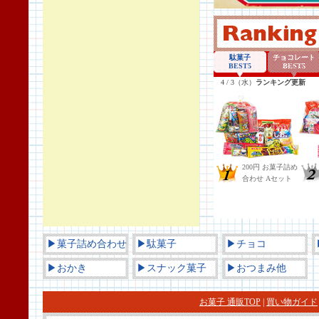
▶菓子詰め合わせ
▶駄菓子
▶チョコ
▶おかき
▶スナック菓子
▶おつまみ他
お菓子 通販TOP
|
買い物ガイド