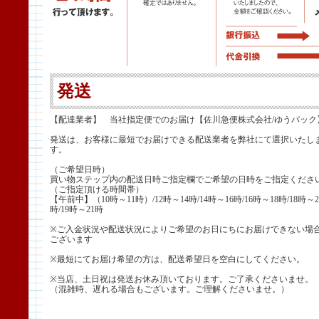
発送
【配達業者】 当社指定便でのお届け【佐川急便株式会社/ゆうパック
発送は、お客様に最短でお届けできる配送業者を弊社にて選択いたし
す。
（ご希望日時）
買い物ステップ内の配送日時ご指定欄でご希望の日時をご指定くださ
（ご指定頂ける時間帯）
【午前中】（10時～11時）/12時～14時/14時～16時/16時～18時/18時～2
時/19時～21時
※ご入金状況や配送状況によりご希望のお日にちにお届けできない場
ございます
※最短にてお届け希望の方は、配送希望日を空白にしてください。
※当店、土日祝は発送お休み頂いております。ご了承くださいませ。
（混雑時、遅れる場合もございます。ご理解くださいませ。）