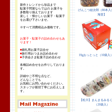
新作トレンドから珍品まで
駄菓子問屋ならではの お菓子を
多数取り揃えております
楽しく・懐かしいお菓子・駄菓子
をお選び下さいませ。
※すべて消費税込み価格です。
お菓子・駄菓子の詰め合わせもあ
ります！
■
婚礼用お菓子詰合せ
■
旅行用おつまみ詰め合わせ
■
子供会さま駄菓子詰め合わせ
各種詰め合せをお作りしておりま
す。
詳細やご不明な点など、
どんなことでも
お気軽にお問い合わせください。
スタッフが親切丁寧にお応えしま
す。