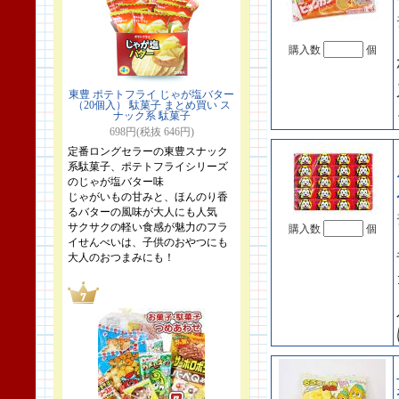
購入数
個
東豊 ポテトフライ じゃが塩バター
（20個入） 駄菓子 まとめ買い ス
ナック系 駄菓子
698円(税抜 646円)
定番ロングセラーの東豊スナック
系駄菓子、ポテトフライシリーズ
のじゃが塩バター味
じゃがいもの甘みと、ほんのり香
るバターの風味が大人にも人気
サクサクの軽い食感が魅力のフラ
購入数
個
イせんべいは、子供のおやつにも
大人のおつまみにも！