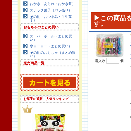
おかき（あられ・おかき餅）
スナック菓子（バラ売り）
▶この商品
その他（おつまみ・半生菓
子）
す。
おもちゃのまとめ買い
スーパーボール（まとめ買
い）
水ヨーヨー（まとめ買い）
その他のおもちゃ（まとめ買
い）
購入数
個
完売商品一覧
お菓子の通販 人気ランキング