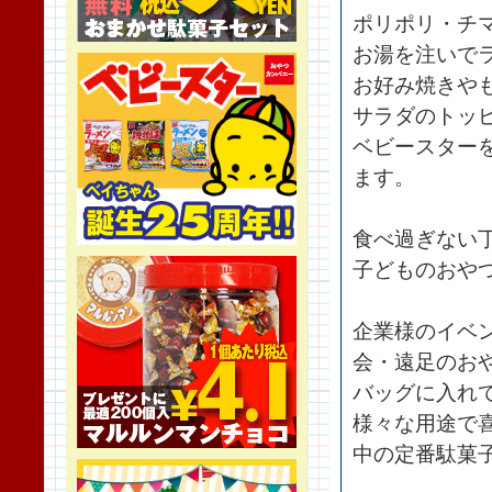
ポリポリ・チ
お湯を注いで
お好み焼きや
サラダのトッ
ベビースター
ます。
食べ過ぎない
子どものおや
企業様のイベ
会・遠足のお
バッグに入れ
様々な用途で
中の定番駄菓