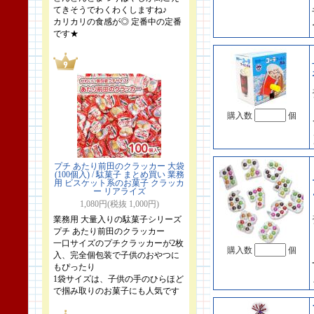
てきそうでわくわくしますね♪
カリカリの食感が◎ 定番中の定番
です★
購入数
個
プチ あたり前田のクラッカー 大袋
(100個入) / 駄菓子 まとめ買い 業務
用 ビスケット系のお菓子 クラッカ
ー リアライズ
1,080円(税抜 1,000円)
業務用 大量入りの駄菓子シリーズ
プチ あたり前田のクラッカー
一口サイズのプチクラッカーが2枚
購入数
個
入、完全個包装で子供のおやつに
もぴったり
1袋サイズは、子供の手のひらほど
で掴み取りのお菓子にも人気です