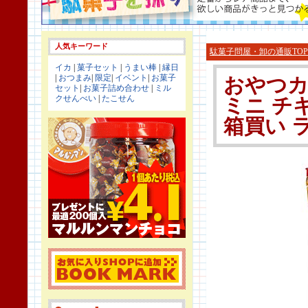
人気キーワード
駄菓子問屋・卸の通販TOP
イカ
|
菓子セット
|
うまい棒
|
縁日
|
おつまみ
|
限定
|
イベント
|
お菓子
おやつカ
セット
|
お菓子詰め合わせ
|
ミル
クせんべい
|
たこせん
ミニ チ
箱買い ラ