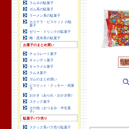
ラムネの駄菓子
ガム系の駄菓子
ラーメン系の駄菓子
カステラ・ビスケット の駄
菓子
ゼリー・ドリンクの駄菓子
梅・昆布系の駄菓子
お菓子のまとめ買い
チョコレート菓子
キャンディ菓子
キャラメル菓子
ラムネ菓子
ガムのまとめ買い
ビスケット・クッキー・焼菓
子
おかき（あられ・おかき餅）
スナック菓子
その他（おつまみ・半生菓
子）
駄菓子バラ売り
スナック系バラ売り駄菓子