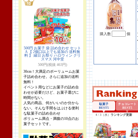
購入数
個
500円 お菓子 袋 詰め合わせ セット
A 【 2個口以上でも追加の 送料無
料 】 縁日 お祭り ハロウィン クリ
スマス 河中堂
500円(税抜 463円)
30cm！大満足のボーリュームお菓
子詰め合わせ。さらに追加の送料
無料！
イベント用などにお菓子の詰め合
わせが必要だけど、お菓子選びに
時間がない。
人気の商品、何がいいのか分から
ない。そんな手間をはぶける便利
な駄菓子の詰め合わせ
ボリューム満点・満腹の10点のお
菓子セットです。