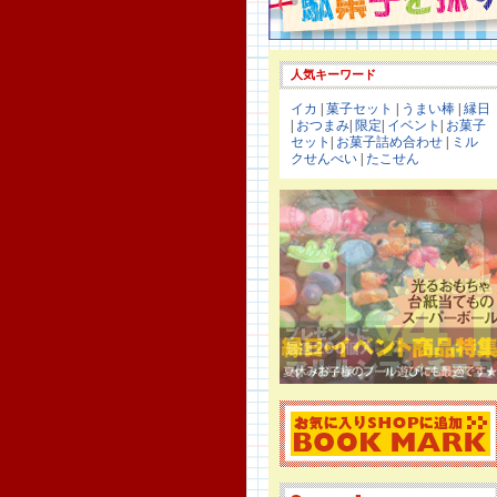
人気キーワード
イカ
|
菓子セット
|
うまい棒
|
縁日
|
おつまみ
|
限定
|
イベント
|
お菓子
セット
|
お菓子詰め合わせ
|
ミル
クせんべい
|
たこせん