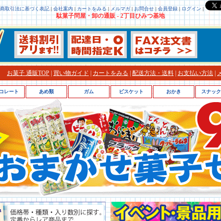
商取引法に基づく表記
|
会社案内
|
カートをみる
|
メルマガ
|
お問合せ
|
会員登録
|
ログイン
|
駄菓子問屋・卸の通販 - 2丁目ひみつ基地
お菓子 通販TOP
|
買い物ガイド
|
カートをみる
|
配送方法・送料
|
お支払い方法
|