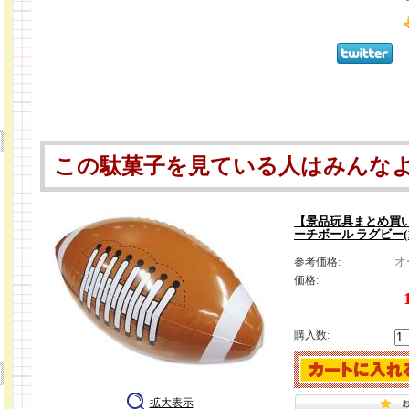
この駄菓子を見ている人はみんな
【景品玩具まとめ買い
ーチボール ラグビー(1
オ
参考価格:
価格:
購入数:
拡大表示