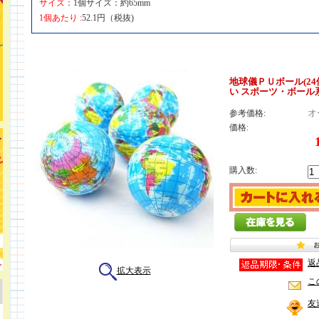
サイズ：
1個サイズ：約65mm
1個あたり :
52.1円（税抜)
地球儀ＰＵボール(24
い スポーツ・ボール系
オ
参考価格:
価格:
購入数:
返
拡大表示
こ
友