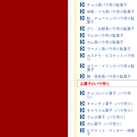
チョコ系バラ売り駄菓子
珍味・イカ系バラ売り駄菓子
飴・チューイングバラ売り駄
菓子
グミ・お餅系バラ売り駄菓子
ラムネバラ売り駄菓子
ガム系バラ売り駄菓子
ラーメン系バラ売り駄菓子
カステラ・ビスケットバラ売
り
ゼリー・ドリンクバラ売り駄
菓子
梅・昆布系バラ売り駄菓子
お菓子のバラ売り
チョコレート菓子（バラ売
り）
キャンディ菓子（バラ売り）
キャラメル菓子（バラ売り）
ラムネ菓子（バラ売り）
ガム菓子（バラ売り）
ビスケット・クッキー・焼菓
子