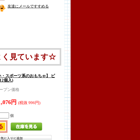
友達にメールですすめる
よく見ています☆
・スポーツ系のおもちゃ】 ビ
2個入)
ープン価格
1,076円
(税抜 996円)
個