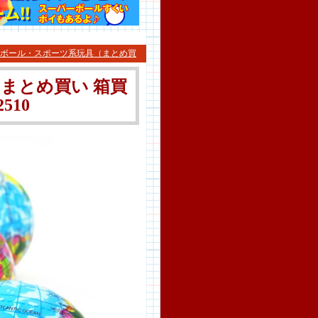
ボール・スポーツ系玩具（まとめ買
 まとめ買い 箱買
510