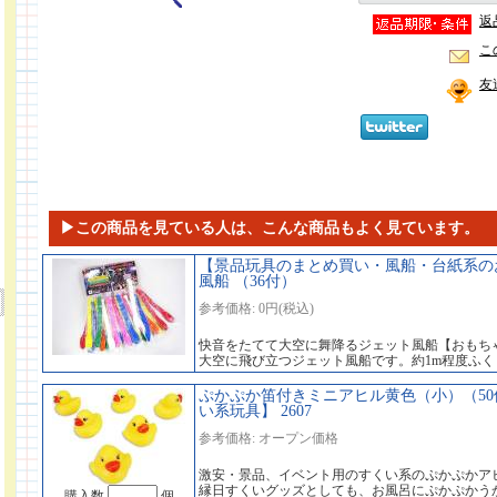
返
こ
友
▶この商品を見ている人は、こんな商品もよく見ています。
【景品玩具のまとめ買い・風船・台紙系のお
風船 （36付）
参考価格: 0円(税込)
快音をたてて大空に舞降るジェット風船【おもちゃ
大空に飛び立つジェット風船です。約1m程度ふ
ぷかぷか笛付きミニアヒル黄色（小）（5
い系玩具】 2607
参考価格: オープン価格
激安・景品、イベント用のすくい系のぷかぷかア
縁日すくいグッズとしても、お風呂にぷかぷかう
購入数
個