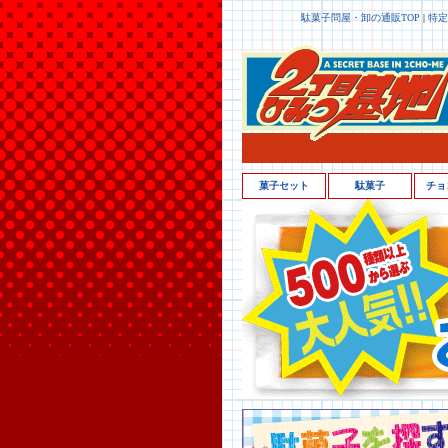
駄菓子問屋・卸の通販TOP
|
特定