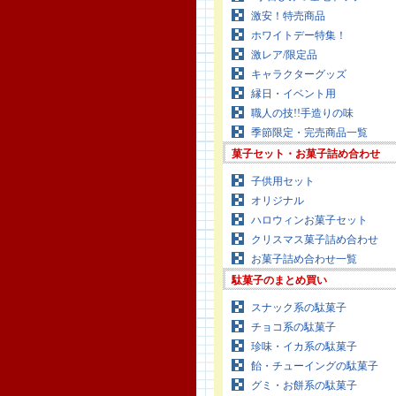
激安！特売商品
ホワイトデー特集！
激レア/限定品
キャラクターグッズ
縁日・イベント用
職人の技!!手造りの味
季節限定・完売商品一覧
菓子セット・お菓子詰め合わせ
子供用セット
オリジナル
ハロウィンお菓子セット
クリスマス菓子詰め合わせ
お菓子詰め合わせ一覧
駄菓子のまとめ買い
スナック系の駄菓子
チョコ系の駄菓子
珍味・イカ系の駄菓子
飴・チューイングの駄菓子
グミ・お餅系の駄菓子