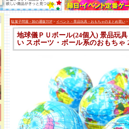
駄菓子問屋・卸の通販TOP
>
イベント・景品玩具・おもちゃのまとめ買い
>
い）
地球儀ＰＵボール(24個入) 景品玩具
い スポーツ・ボール系のおもちゃ 2