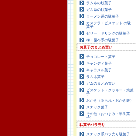
ラムネの駄菓子
ガム系の駄菓子
ラーメン系の駄菓子
カステラ・ビスケット の駄
菓子
ゼリー・ドリンクの駄菓子
梅・昆布系の駄菓子
お菓子のまとめ買い
チョコレート菓子
キャンディ菓子
キャラメル菓子
ラムネ菓子
ガムのまとめ買い
ビスケット・クッキー・焼菓
子
おかき（あられ・おかき餅）
スナック菓子
その他（おつまみ・半生菓
子）
駄菓子バラ売り
スナック系バラ売り駄菓子