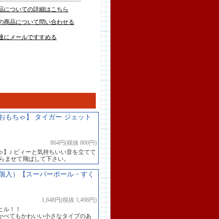
品についての詳細はこちら
の商品について問い合わせる
達にメールですすめる
もちゃ】 タイガー ジェット
864円(税抜 800円)
】♪ ピィーと気持ちいい音を立てて
くらませて飛ばして下さい。
0個入）【スーパーボール・すく
1,648円(税抜 1,498円)
ヒル！！
かべてもかわいい小さなタイプのあ