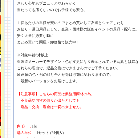
さわり心地もプニュッとやわらかく
当たっても痛くないのでお子様でも安心。
１個あたりの単価が安いのでまとめ買いして友達とシェアしたり、
お祭り・縁日用品として、企業・団体様の販促イベントの景品・配布に
安く大量に必要な時に
まとめ買いで問屋・卸価格で販売中！
※対象年齢6才以上
※製造メーカーでデザイン・色が変更になり表示されている写真とは異
これらの理由で、返品交換はできませんのでご了承ください。
※ 画像の色・形の取り合わせ等は頻繁に変わりますので、
最新のバージョンをお届けします。
【注意事項】こちらの商品は業務用商材の為、
不良品や内容の偏りが出たとしても
返品・交換・返金は一切出来ません。
内 容 :
1個
購入単位 :
1セット (24個入)