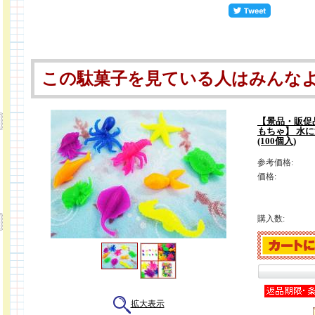
この駄菓子を見ている人はみんな
【景品・販促
もちゃ】 水
(100個入)
参考価格:
価格:
購入数:
拡大表示